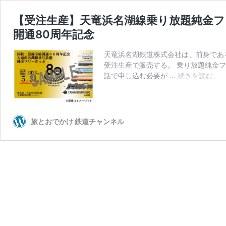
【受注生産】天竜浜名湖線乗り放題純金
開通80周年記念
天竜浜名湖鉄道株式会社は、前身であ
受注生産で販売する。 乗り放題純金フ
【
話で申し込む必要が …
続きを読む
注
生
産
天
旅とおでかけ 鉄道チャンネル
竜
浜
名
湖
線
乗
り
放
題
純