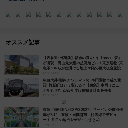
オススメ記事
【表参道･外苑前】都会の真ん中に1haの「森」
が出現、青山最大級の超高層ビル！東京建物･東
急不･URらが仕掛ける地上38階の巨大複合施設
2026.06.19
東急大井町線の”ワンマン化”や田園都市線の鷺
沼･桜新町はどう変わる？【東急】車両リニュー
アルも含む 2026年度設備投資計画を発表
2026.06.05
東急「GREEN×EXPO 2027」ラッピング特別列
車が7/14～東横・田園都市・目黒線でデビュ
ー！ 注目の編成やデザインまとめ
2026.07.23