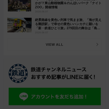
かが？東山動植物園＆のんほいパーク「ナイト
ZOO」開催情報
2026.08.07
絶景路線を黄色い列車で気まま旅、「海が見え
る難読駅」で幸せの黄色いハンカチに願いを
「新・鉄道ひとり旅」279回目の舞台は「島原
鉄道」
2026.08.07
VIEW ALL