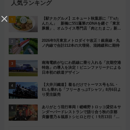
人気ランキング
【駅ナカグルメ】エキュート秋葉原に「T’sた
んたん」 新橋に551蓬莱のDNAを継ぐ「東京
豚饅」、オムライス専門店「肉とたまご」新グ
ルメ続々登場！【2026年8月】
2026年9月東京メトロダイヤ改正！銀座線・丸
ノ内線で合計212本の大増発、混雑緩和に期待
南海電鉄がなにわ筋線に乗り入れる「次期空港
特急」の導入を決定！ピニンファリーナによる
日本初の鉄道デザイン
【大井川鐵道】着るだけでトーマス号もSL・
ELも乗れる「フリーきっぷTシャツ」8月6日よ
り受注販売
ありがとう現行車両！嵯峨野トロッコ貸切＆サ
ンダーバードレストランで語り合う秋の京都
斉藤雪乃＆福原トシヒロと行く！9月13日「京
都の鉄道満喫ツアー」開催