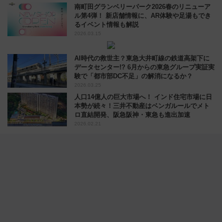
南町田グランベリーパーク2026春のリニューア
ル第4弾！ 新店舗情報に、AR体験や足湯もでき
るイベント情報も解説
2026.03.15
AI時代の救世主？東急大井町線の鉄道高架下に
データセンター!? 6月からの東急グループ実証実
験で「都市部DC不足」の解消になるか？
2026.03.25
人口14億人の巨大市場へ！ インド住宅市場に日
本勢が続々！三井不動産はベンガルールでメト
ロ直結開発、阪急阪神・東急も進出加速
2026.02.21