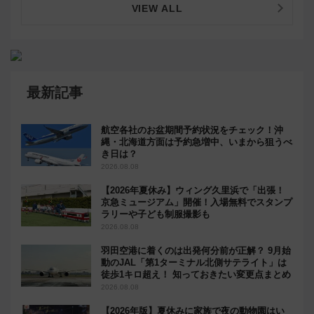
VIEW ALL
最新記事
航空各社のお盆期間予約状況をチェック！沖
縄・北海道方面は予約急増中、いまから狙うべ
き日は？
2026.08.08
【2026年夏休み】ウィング久里浜で「出張！
京急ミュージアム」開催！入場無料でスタンプ
ラリーや子ども制服撮影も
2026.08.08
羽田空港に着くのは出発何分前が正解？ 9月始
動のJAL「第1ターミナル北側サテライト」は
徒歩1キロ超え！ 知っておきたい変更点まとめ
2026.08.08
【2026年版】夏休みに家族で夜の動物園はい