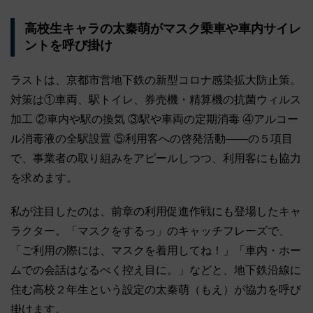
高校生キャラの太秦萌がマスク乗車や車内サイレ
ントを呼び掛け
ラストは、京都市営地下鉄の新型コロナ感染拡大防止策。
対策は①車両、駅トイレ、券売機・精算機の抗菌ウィルス
加工 ②車内や駅の換気 ③駅や車両の定期消毒 ④アルコー
ル消毒液の全駅設置 ⑤利用客への啓発活動――の５項目
で、事業者の取り組みをアピールしつつ、利用客にも協力
を求めます。
私が注目したのは、前章の利用促進作戦にも登場したキャ
ラクター。「マスクをするっ」のキャッチフレーズで、
「ご利用の際には、マスクを着用してね！」「車内・ホー
ムでの会話はなるべく控え目に。」などと、地下鉄沿線に
住む高校２年生という設定の太秦萌（もえ）が協力を呼び
掛けます。