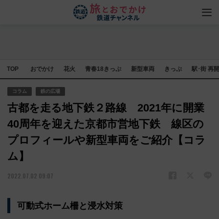
TOP
おでかけ
花火
青春18きっぷ
新型車両
きっぷ
駅･街 再
コラム
鉄の広場
古都を走る地下鉄２路線 2021年に開業
40周年を迎えた京都市営地下鉄 線区の
プロフィールや新型車両をご紹介【コラ
ム】
2022.07.02 09:07
可動式ホーム柵と浸水対策