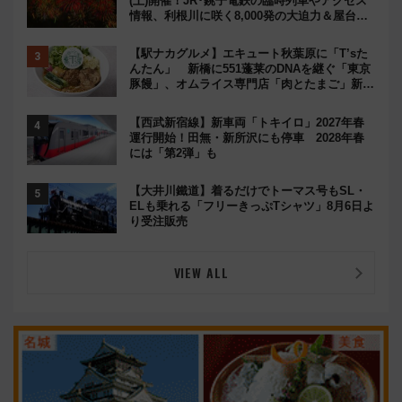
(土)開催！JR･銚子電鉄の臨時列車やアクセス
情報、利根川に咲く8,000発の大迫力＆屋台を
満喫
【駅ナカグルメ】エキュート秋葉原に「T’sた
んたん」 新橋に551蓬莱のDNAを継ぐ「東京
豚饅」、オムライス専門店「肉とたまご」新グ
ルメ続々登場！【2026年8月】
【西武新宿線】新車両「トキイロ」2027年春
運行開始！田無・新所沢にも停車 2028年春
には「第2弾」も
【大井川鐵道】着るだけでトーマス号もSL・
ELも乗れる「フリーきっぷTシャツ」8月6日よ
り受注販売
VIEW ALL