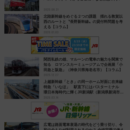
2025.08.31
北陸新幹線をめぐる２つの課題 揺れる敦賀以
西のルートと〝長野新幹線〟の貸付料問題を考
える【コラム】
2026.01.03
関西私鉄の雄、マルーンの電車の魅力を関東で
知る ロマンスカーミュージアムで企画展「小
田急と阪急」（神奈川県海老名市）【コラム】
2025.12.27
上越新幹線「とき」の同一ホーム対面に在来線
特急「いなほ」 駅直下にはバスターミナル
環日本海時代に輝くJR新潟駅（新潟県新潟市）
2026.03.14
【コラム】
広電は路面電車衰退の時代をどう乗り切り、令
和の今もなぜ利用されるのか？ 全線完乗で考え