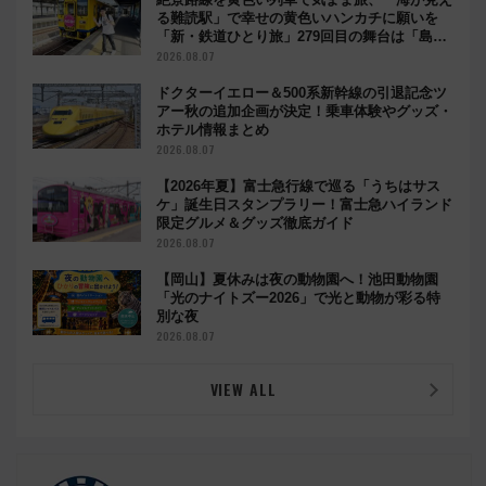
る難読駅」で幸せの黄色いハンカチに願いを
「新・鉄道ひとり旅」279回目の舞台は「島原
鉄道」
2026.08.07
ドクターイエロー＆500系新幹線の引退記念ツ
アー秋の追加企画が決定！乗車体験やグッズ・
ホテル情報まとめ
2026.08.07
【2026年夏】富士急行線で巡る「うちはサス
ケ」誕生日スタンプラリー！富士急ハイランド
限定グルメ＆グッズ徹底ガイド
2026.08.07
【岡山】夏休みは夜の動物園へ！池田動物園
「光のナイトズー2026」で光と動物が彩る特
別な夜
2026.08.07
VIEW ALL