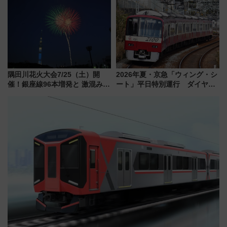
注目スポット
用は今冬から
隅田川花火大会7/25（土）開
2026年夏・京急「ウィング・シ
催！銀座線96本増発と 激混みの
ート」平日特別運行 ダイヤ・
「浅草駅」を回避する最寄り駅･
乗車方法を解説！2階建てバスや
アクセス攻略法、2万発の花火が
三浦海岸を堪能できるお出かけ
都心の夜に！
プランもご紹介