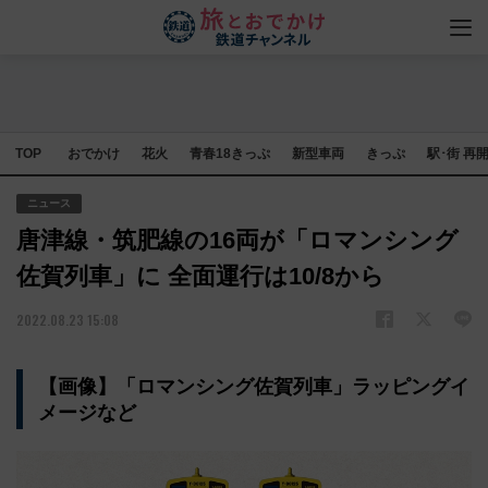
TOP
おでかけ
花火
青春18きっぷ
新型車両
きっぷ
駅･街 再
ニュース
唐津線・筑肥線の16両が「ロマンシング
佐賀列車」に 全面運行は10/8から
2022.08.23 15:08
【画像】「ロマンシング佐賀列車」ラッピングイ
メージなど