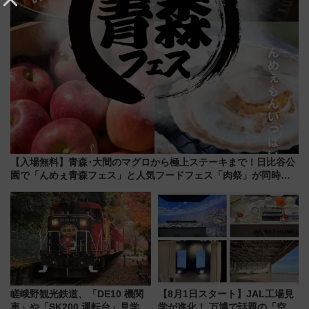
【入場無料】青森･大間のマグロから極上ステーキまで！日比谷公
園で「んめぇ青森フェス」と人気フードフェス「肉祭」が同時開
催に！
嵯峨野観光鉄道、「DE10 機関
【8月1日スタート】JAL工場見
車」や「SK200 運転台」見学ツ
学が進化！ 万博で話題の「空飛