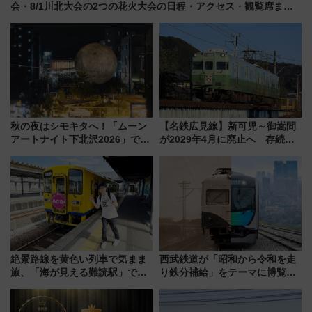
会・8/1川北大会の2つの花火大会の日程・アクセス・観覧席まと
め（石川県）
秋の夜はシモキタへ！「ムーン
【名鉄広見線】新可児～御嵩間
アートナイト下北沢2026」でイ
が2029年4月に廃止へ 存続協
マーシブシアターやアート巡り
議終了で100年の歴史に幕
を満喫しよう
絶景路線を黄色い列車で気まま
西武鉄道が「昭和から令和を走
旅、「海が見える難読駅」で幸
り鉄分補給」をテーマに博覧会
せの黄色いハンカチに願いを
を実施！くすのきホールで8月
「新・鉄道ひとり旅」279回目
14日から 新車両「トキイロ」体