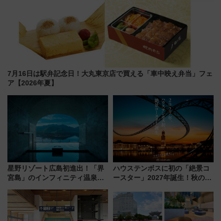
7月16日は駅弁記念日！大丸東京店で買える「車中映え弁当」フェ
ア【2026年夏】
星野リゾート広島初進出！「界
ハウステンボスに初の「絶景コ
宮島」のインフィニティ温泉と
ースター」2027年誕生！秋の
古式サウナ「石風呂」を大解剖
「すんごいハロウィン」見どこ
宿泊料金・アクセスは？（2026
ろも一挙紹介
年7月23日開業）