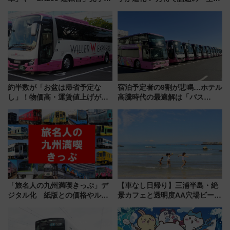
アーを開催！ ラストランイベン
ぶクルマ」体験が常設化!? 期間
トの一環で激レア体験できちゃ
限定の歴代制服仮想試着体験も
うかも 参加方法やスケジュール
レポート
をご紹介
約半数が「お盆は帰省予定な
宿泊予定者の9割が悲鳴…ホテル
し」！物価高・運賃値上げが財
高騰時代の最適解は「バス
布を直撃、往復1万円以内なら帰
泊」!? WILLER最新調査で判明
りたいけど……【WILLER お盆
した、推し活遠征や観光時のリ
帰省動向調査】
アルな懐事情
「旅名人の九州満喫きっぷ」デ
【車なし日帰り】三浦半島・絶
ジタル化 紙版との価格やルー
景カフェと透明度AA穴場ビーチ
ルの違いを解説
を巡る！ おトクな電車きっぷ活
用してストレスフリー旅へ行こ
う！