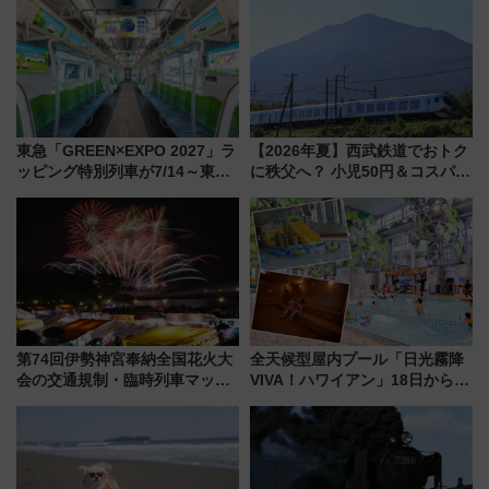
東急「GREEN×EXPO 2027」ラ
【2026年夏】西武鉄道でおトク
ッピング特別列車が7/14～東
に秩父へ？ 小児50円＆コスパ最
横・田園都市・目黒線でデビュ
強きっぷで「安・近・短」な家
ー！ 注目の編成やデザインまと
族旅行！ 深夜の正丸トンネル探
め
検や特急ラビューも
第74回伊勢神宮奉納全国花火大
全天候型屋内プール「日光霧降
会の交通規制・臨時列車マッ
VIVA！ハワイアン」18日から営
プ！JR東海・近鉄で快適にアク
業開始 小さなお子様連れのフ
セス
ァミリーから大人まで幅広い世
代が一日中楽しる夏のリゾート
を楽しんで