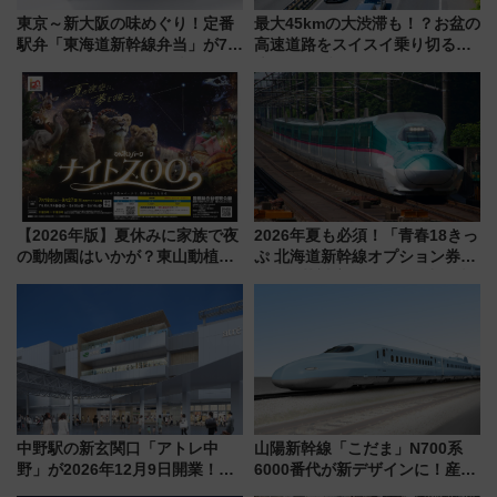
東京～新大阪の味めぐり！定番
最大45kmの大渋滞も！？お盆の
駅弁「東海道新幹線弁当」が7月
高速道路をスイスイ乗り切る快
21日にリニューアル発売
適ドライブ術
【2026年版】夏休みに家族で夜
2026年夏も必須！「青春18きっ
の動物園はいかが？東山動植物
ぷ 北海道新幹線オプション券」
園＆のんほいパーク「ナイト
自動改札対応ルールと途中下車
ZOO」開催情報
の罠
中野駅の新玄関口「アトレ中
山陽新幹線「こだま」N700系
野」が2026年12月9日開業！新
6000番代が新デザインに！産学
改札直結で屋上BBQも楽しめる
連携で描く瀬戸内の波模様 運