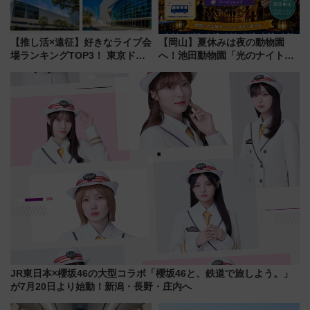
【推し活×遠征】好きなライブ会
【岡山】夏休みは夜の動物園
場ランキングTOP3！ 東京ドー
へ！池田動物園「光のナイトズ
ムや大阪城ホールが選ばれる理
ー2026」で光と動物が彩る特別
由と交通アクセス術、ライブ会
な夜
場に何を求める？
JR東日本×櫻坂46の大型コラボ「櫻坂46と、鉄道で旅しよう。」
が7月20日より始動！新潟・長野・庄内へ