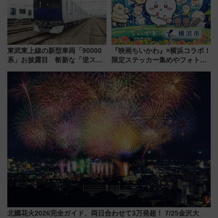
東武東上線の新型車両「90000
『映画ちいかわ』×横浜コラボ！
系」お披露目 斬新な「逆スラ
限定ステッカー集めやフォトス
ント式」の先頭形状と明るく開
ポット、特別花火でみなとみら
放的な車内空間に注目、デビュ
いを満喫しよう（花火鑑賞会応
ーは9月
募は7/12まで！）
北國花火2026完全ガイド、両日合わせて3万発超！ 7/25金沢大