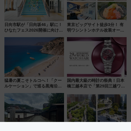
日向市駅が「日向坂46」駅に！
東京ビッグサイト徒歩3分！ 有
ひなたフェス2026開催に向けJR
明ワシントンホテル改装オープ
九州が記念きっぷや臨時列車で
ン直前「ゆりかもめ運転台付き
全力応援 夜行列車「ドリーム
客室」や海鮮丼が人気の朝食ビ
おひさま号」も走る
ュッフェを現地レポ
猛暑の夏こそトルコへ！「クー
国内最大級の時計の祭典！日本
ルケーション」で巡る黒海沿岸
橋三越本店で「第29回三越ワー
やエーゲ海の避暑リゾート 関
ルドウォッチフェア」開幕
連検索数が前年比237％増、ナ
【2026年8月5日～25日】
ショジオも認める『2026年に訪
れるべき世界の旅先』