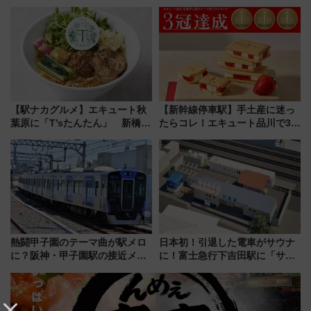
ンセプト・デザイン公開 愛称
からまだ買える有料席情報、花
募集も実施
火前に楽しむ仙台観光ルートま
で解説！
【駅ナカグルメ】エキュート秋
【新幹線停車駅】手土産に迷っ
葉原に「T’sたんたん」 新橋に
たらコレ！エキュート品川で3年
551蓬莱のDNAを継ぐ「東京豚
連続売上1位を獲得した定番手土
饅」、オムライス専門店「肉と
産スイーツとは？
たまご」新グルメ続々登場！
【2026年8月】
熱闘甲子園のテーマ曲が駅メロ
日本初！引退した電車がサウナ
に？阪神・甲子園駅の接近メロ
に！富士急行下吉田駅に「サ電
ディがVaundy「かげろう」×向
（SADEN）」2026年12月開
谷実アレンジの特別仕様へ、8月
業 行き交う電車の音や振動を
5日始発から
感じながら「ととのう」新感覚