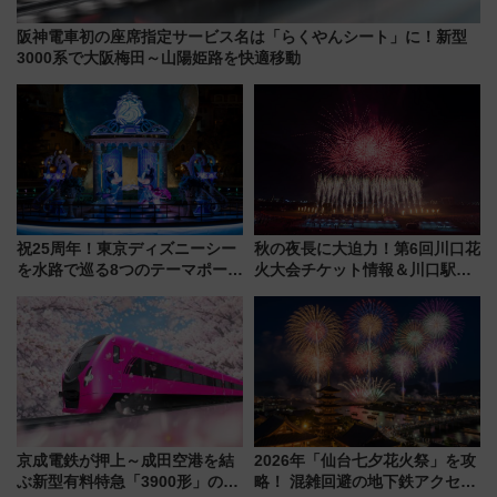
阪神電車初の座席指定サービス名は「らくやんシート」に！新型
3000系で大阪梅田～山陽姫路を快適移動
祝25周年！東京ディズニーシー
秋の夜長に大迫力！第6回川口花
を水路で巡る8つのテーマポート
火大会チケット情報＆川口駅か
と限定デコレーションを解説
らのアクセスガイド
京成電鉄が押上～成田空港を結
2026年「仙台七夕花火祭」を攻
ぶ新型有料特急「3900形」のコ
略！ 混雑回避の地下鉄アクセス