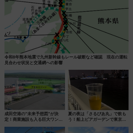
令和8年熊本地震で九州新幹線もレール破断など確認 現在の運転
見合わせ状況と交通網への影響
成田空港の”未来予想図”が決
夏の夜は「さるびあ丸」で飲も
定！商業施設も入る巨大ワンタ
う！船上ビアガーデンで東京湾
ーミナル、京成の高架新駅整備
の夜景を眺めながら軽く一
で新型特急が品川･羽田とを結
杯……工場直送生ビールや島グ