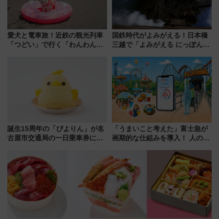
愛犬と電車旅！近鉄の観光列車
国鉄時代がよみがえる！日本橋
「つどい」で行く「わんわん列
三越で「よみがえる にっぽんの
車」第5弾！海辺のBBQも楽し
鉄道展」7/22-8/3開催、広田尚
める日帰りツアー
敬の名作写真も、駅弁フェスも
同時開催！
誕生15周年の「ぴよりん」が名
「うまいこと考えた」富士急が
古屋市交通局の一日乗車券に！
画期的な仕組みを導入！ 人のか
東山線では貸切電車も登場【限
わりにスマホが並ぶ「分身く
定1万5000枚】
ん」始動