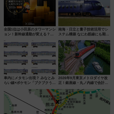
の舞台は「島原鉄道」
験ブースも アクセスや申込方法
を解説
全国1位は小田原のタワーマンシ
南海・日立と量子技術活用でシ
ョン！新幹線通勤が変える？
ステム構築 なにわ筋線にも期待
「住みたい街」の最新トレンド
乗務員・車両計画作業を短縮へ
【新築マンション人気ランキン
グ】
車内にメタモン出現？ みなとみ
2026年9月東京メトロダイヤ改
らい線×ポケモン「ブクブクうみ
正！銀座線・丸ノ内線で合計
ぞこの街」ラッピング電車が運
212本の大増発、混雑緩和に期
行開始に！ この夏は直通列車で
待
横浜へ！