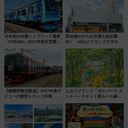
ぶ！ JR空港駅は2面3線化！
ルメが美味い
日本初の水素ハイブリッド電車
高知城やひろめ市場も徒歩圏
「HYBARI」2027年度末営業運
内！「ANAクラウンプラザホテ
転へ 鉄道・発電・まちづくり
ル高知」が8月開業
で水素利活用が加速
【嵯峨野観光鉄道】2027年春デ
よみうりランド「ポケパーク カ
ビューの新型トロッコ列車、い
ントー」チケット新ルール解
よいよ試運転開始へ！現行車両
説！購入制限の緩和と入場時の
は2026年で引退
本人確認が11月スタート