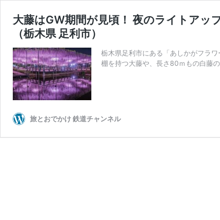
大藤はGW期間が見頃！ 夜のライトアッ
（栃木県 足利市）
栃木県足利市にある「あしかがフラワー
棚を持つ大藤や、長さ80ｍもの白藤
旅とおでかけ 鉄道チャンネル