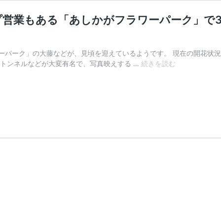
プ営業もある「あしかがフラワーパーク」で35
パーク」の大藤などが、見頃を迎えているようです。 現在の開花状況な
大
のトンネルなどが大変有名で、写真映えする …
続きを読む
藤
は
GW
期
間
が
見
頃！
夜
の
ラ
イ
ト
ア
ッ