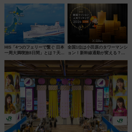
ム」開催！入場無料でスタンプ
「浅草駅」を回避する最寄り駅･
ラリーや子ども制服撮影も
アクセス攻略法、2万発の花火が
都心の夜に！
HIS「4つのフェリーで繋ぐ 日本
全国1位は小田原のタワーマンシ
一周大満喫旅8日間」とは？天橋
ョン！新幹線通勤が変える？
立・小樽・日光東照宮など全国
「住みたい街」の最新トレンド
の絶景＆限定グルメを網羅！煩
【新築マンション人気ランキン
雑な手続きも不要でお手軽に楽
グ】
しめるプランが登場