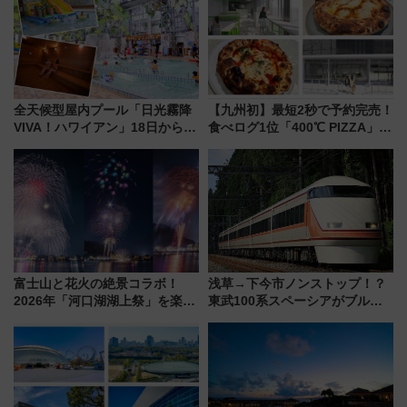
全天候型屋内プール「日光霧降
【九州初】最短2秒で予約完売！
VIVA！ハワイアン」18日から営
食べログ1位「400℃ PIZZA」が
業開始 小さなお子様連れのフ
博多駅すぐの明治公園に8/7オー
ァミリーから大人まで幅広い世
プン。もつ鍋風など限定メニュ
代が一日中楽しる夏のリゾート
ーも
を楽しんで
富士山と花火の絶景コラボ！
浅草→下今市ノンストップ！？
2026年「河口湖湖上祭」を楽し
東武100系スペーシアがブルー
む完全ガイド＆鉄道アクセスの
リボン賞35周年記念で「デビュ
ススメ
ー当時の停車駅」を再現 運転
時刻や特急券の買い方を紹介