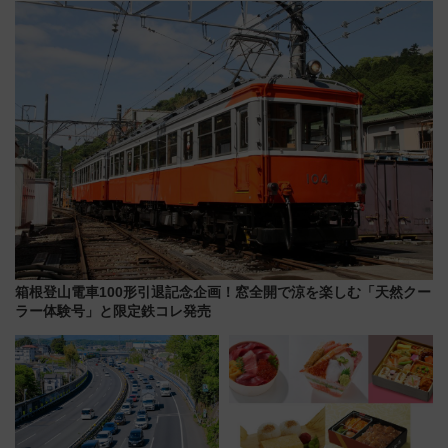
な夜
帰りお出かけ最新情報（2026年
7月17日～開催）
箱根登山電車100形引退記念企画！窓全開で涼を楽しむ「天然クー
ラー体験号」と限定鉄コレ発売