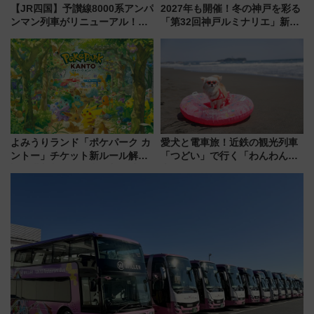
【JR四国】予讃線8000系アンパ
2027年も開催！冬の神戸を彩る
ンマン列車がリニューアル！内
「第32回神戸ルミナリエ」新た
外装デザイン公開 デビューは
な「希望の鐘」とともに震災の
今年12月
記憶を次世代へ
よみうりランド「ポケパーク カ
愛犬と電車旅！近鉄の観光列車
ントー」チケット新ルール解
「つどい」で行く「わんわん列
説！購入制限の緩和と入場時の
車」第5弾！海辺のBBQも楽し
本人確認が11月スタート
める日帰りツアー