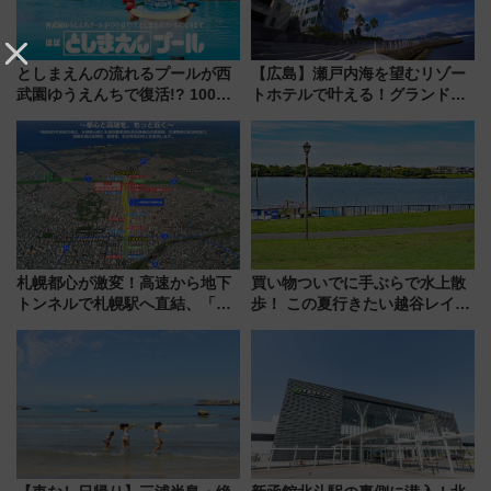
としまえんの流れるプールが西
【広島】瀬戸内海を望むリゾー
武園ゆうえんちで復活!? 100周
トホテルで叶える！グランドプ
年記念企画＆「春日のうん○スラ
リンスホテル広島のフォトウエ
イダー」に注目 2026年夏は所
ディング＆カジュアルパーティ
沢へ遊びに行こう
ープラン
札幌都心が激変！高速から地下
買い物ついでに手ぶらで水上散
トンネルで札幌駅へ直結、「創
歩！ この夏行きたい越谷レイク
成川通都心アクセス道路」が7月
タウンの新たな水辺の憩いエリ
から本格着工、延長4.8km整備
ア「LAKESIDE PARK」（埼玉
事業の全貌
県越谷市）