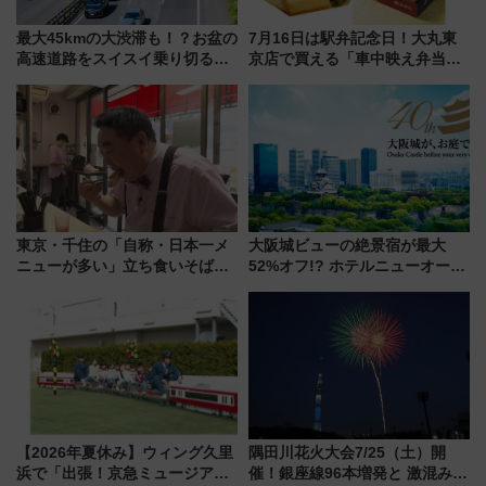
最大45kmの大渋滞も！？お盆の
7月16日は駅弁記念日！大丸東
高速道路をスイスイ乗り切る快
京店で買える「車中映え弁当」
適ドライブ術
フェア【2026年夏】
東京・千住の「自称・日本一メ
大阪城ビューの絶景宿が最大
ニューが多い」立ち食いそば屋
52%オフ!? ホテルニューオータ
とは？ ＢＳ日テレ『ドランク塚
ニ大阪の40周年「夏のタイムセ
地のふらっと立ち食いそば』
ール」で秋の関西旅を豪華にす
7/27夜10時～放送
る方法（8月20日まで！）
【2026年夏休み】ウィング久里
隅田川花火大会7/25（土）開
浜で「出張！京急ミュージア
催！銀座線96本増発と 激混みの