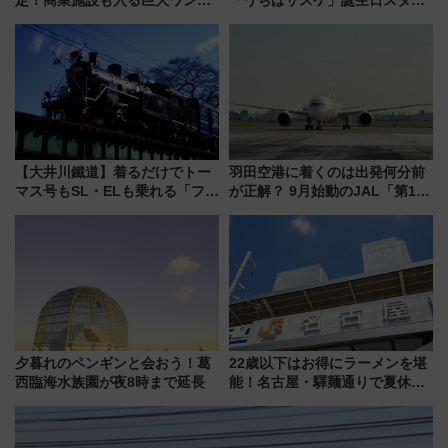
ーミナル、京成の高架新駅整備
プラリー！富士急ハイランド限
で新型特急が品川･羽田とを結
定グルメ＆グッズ徹底ガイド
ぶ！ JR空港駅は2面3線化！
【大井川鐵道】着るだけでトー
羽田空港に着くのは出発何分前
マス号もSL・ELも乗れる「フリ
が正解？ 9月始動のJAL「第1タ
ーきっぷTシャツ」8月6日より
ーミナル北側サテライト」は徒
受注販売
歩1キロ超え！ 知っておきたい
変更点まとめ
夕暮れのペンギンと会おう！葛
22歳以下はお得にラーメンを堪
西臨海水族園が夜8時まで延長
能！名古屋・驛麺通りで夏休み
限定「U22応援割り」が7月21日
よりスタート