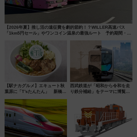
【2026年夏】推し活の遠征費を劇的節約！？WILLER高速バス
「1km5円セール」やワンコイン温泉の最強ルート 予約期間・対
象路線まとめ
【駅ナカグルメ】エキュート秋
西武鉄道が「昭和から令和を走
葉原に「T’sたんたん」 新橋に
り鉄分補給」をテーマに博覧会
551蓬莱のDNAを継ぐ「東京豚
を実施！くすのきホールで8月
饅」、オムライス専門店「肉と
14日から 新車両「トキイロ」体
たまご」新グルメ続々登場！
験ブースも アクセスや申込方法
【2026年8月】
を解説