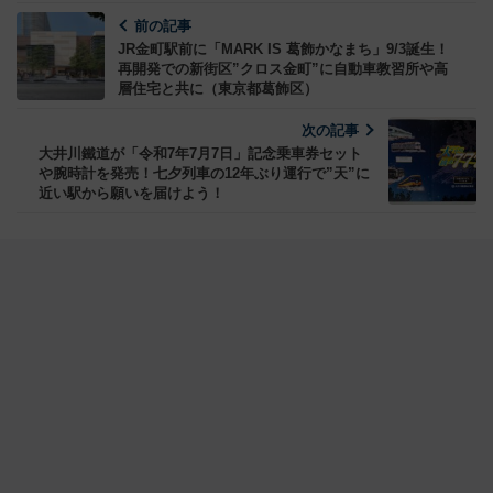
前の記事
JR金町駅前に「MARK IS 葛飾かなまち」9/3誕生！
再開発での新街区”クロス金町”に自動車教習所や高
層住宅と共に（東京都葛飾区）
次の記事
大井川鐵道が「令和7年7月7日」記念乗車券セット
や腕時計を発売！七夕列車の12年ぶり運行で”天”に
近い駅から願いを届けよう！