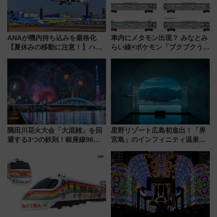
ANAが機内持ち込みを厳格化
車内にメタモン出現？ みなとみ
【夏休みの移動に注意！】ハン
らい線×ポケモン「ブクブクうみ
ドバッグやPCケースも対象の
ぞこの街」ラッピング電車が運
「身の回り品」新サイズ制限
行開始に！ この夏は直通列車で
(40×30×20cm)おさらい
横浜へ！
隅田川花火大会「大混雑」を回
星野リゾート広島初進出！「界
避する3つの鉄則！銀座線96本
宮島」のインフィニティ温泉と
増発･浅草線臨時ダイヤ･スカイ
古式サウナ「石風呂」を大解剖
ツリー駅の規制まとめ 7/25開催
宿泊料金・アクセスは？（2026
（2026年）
年7月23日開業）