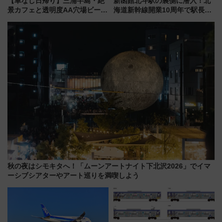
【車なし日帰り】三浦半島・絶
新函館北斗駅の裏側に潜入！北
景カフェと透明度AA穴場ビーチ
海道新幹線開業10周年で駅長
を巡る！ おトクな電車きっぷ活
室・地下通路など公開イベン
用してストレスフリー旅へ行こ
ト 参加方法や体験内容を紹介
う！
秋の夜はシモキタへ！「ムーンアートナイト下北沢2026」でイマ
ーシブシアターやアート巡りを満喫しよう