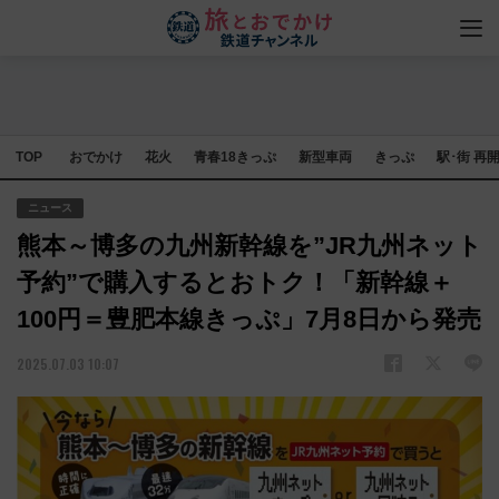
TOP
おでかけ
花火
青春18きっぷ
新型車両
きっぷ
駅･街 再
ニュース
熊本～博多の九州新幹線を”JR九州ネット
予約”で購入するとおトク！「新幹線＋
100円＝豊肥本線きっぷ」7月8日から発売
2025.07.03 10:07