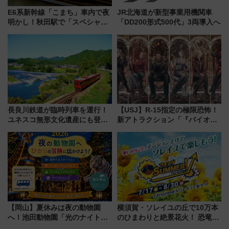
E6系新幹線「こまち」車内で夜
JR北海道が新型事業用機関車
明かし！秋田駅で「スペシャル
「DD200形式500代」3両導入へ
ナイト」8月開催、料金や予約方
法は？
長良川鉄道が臨時列車を運行！
【USJ】R-15指定の極限恐怖！
ユネスコ無形文化遺産にも登録
新アトラクション「『バイオハ
された「郡上おどり」楽しむ人
ザード レクイエム』 ザ・ダイ
に 乗車には予約が必要
ブ」今秋登場 ―予測不能の恐
怖に泣き叫べ―
【岡山】夏休みは夜の動物園
横須賀・ソレイユの丘で10万本
へ！池田動物園「光のナイトズ
のひまわりと絶景花火！ 恐竜や
ー2026」で光と動物が彩る特別
ドッグプールなど三浦半島の日