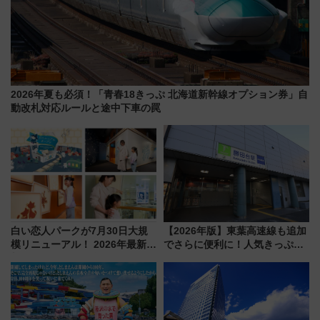
2026年夏も必須！「青春18きっぷ 北海道新幹線オプション券」自
動改札対応ルールと途中下車の罠
白い恋人パークが7月30日大規
【2026年版】東葉高速線も追加
模リニューアル！ 2026年最新の
でさらに便利に！人気きっぷ
新エリア・工場見学の見どころ
「サンキューちばフリーパス」
と料金・アクセスを徹底解説
今年も発売 秋・早春に千葉県を
（札幌市）
巡るなら使い勝手・コスパ抜群