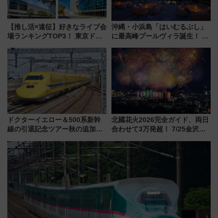
【推し活×遠征】好きなライブ会
沖縄・小浜島「はいむるぶし」
場ランキングTOP3！ 東京ドー
に最高峰プールヴィラ誕生！ 石
ムや大阪城ホールが選ばれる理
垣島から船で向かう究極のご褒
由と交通アクセス術、ライブ会
美旅「何もしない贅沢」を体験
場に何を求める？
してみない？
ドクターイエロー＆500系新幹
北國花火2026完全ガイド、両日
線の引退記念ツアー秋の追加企
合わせて3万発超！ 7/25金沢大
画が決定！乗車体験やグッズ・
会・8/1川北大会の2つの花火大
ホテル情報まとめ
会の日程・アクセス・観覧席ま
とめ（石川県）