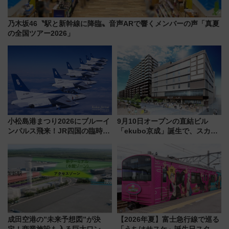
乃木坂46〝駅と新幹線に降臨〟音声ARで響くメンバーの声「真夏
の全国ツアー2026」
小松島港まつり2026にブルーイ
9月10日オープンの直結ビル
ンパルス飛来！JR四国の臨時ダ
「ekubo京成」誕生で、スカイ
イヤや駐車場予約を徹底解説
ライナーも停まる巨大ハブ駅・
新鎌ヶ谷はどう変わる？ 全テナ
ント情報も公開！
成田空港の”未来予想図”が決
【2026年夏】富士急行線で巡る
定！商業施設も入る巨大ワンタ
「うちはサスケ」誕生日スタン