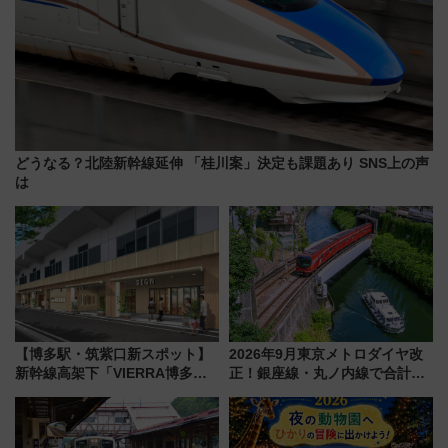
どうなる？北陸新幹線延伸 「桂川案」決定も課題あり SNS上の声
は
【博多駅・筑紫口新スポット】
2026年9月東京メトロダイヤ改
新幹線高架下「VIERRA博多テ
正！銀座線・丸ノ内線で合計
ラス」が9/18開業！九州初出店
212本の大増発、混雑緩和に期
など注目の全6店舗 「博多活憩
待
通り」も一新