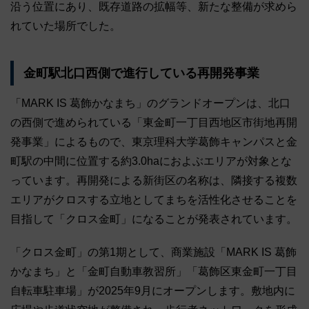
沿う位置にあり、既存道路の拡幅等、新たな整備が求めら
れていた場所でした。
金町駅北口西側で進行している再開発事業
「MARK IS 葛飾かなまち」のグランドオープンは、北口
の西側で進められている「東金町一丁目西地区市街地再開
発事業」によるもので、東京理科大学葛飾キャンパスと金
町駅の中間に位置する約3.0haにおよぶエリアが対象とな
っています。再開発による新街区の名称は、隣接する複数
エリアがクロスする立地としてまちを活性化させることを
目指して「クロス金町」になることが発表されています。
「クロス金町」の第1期として、商業施設「MARK IS 葛飾
かなまち」と「金町自動車教習所」「葛飾区東金町一丁目
自転車駐車場」が2025年9月にオープンします。敷地内に