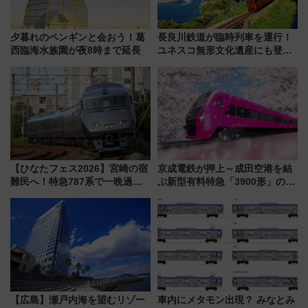
夕暮れのペンギンと会おう！葛
長良川鉄道が臨時列車を運行！
西臨海水族園が夜8時まで延長
ユネスコ無形文化遺産にも登録
された「郡上おどり」楽しむ人
に 乗車には予約が必要
【ひなたフェス2026】宮崎の宿
京成電鉄が押上～成田空港を結
難民へ！特急787系で一晩過ご
ぶ新型有料特急「3900形」のコ
せる夜間滞在型イベント「スワ
ンセプト・デザイン公開 愛称
ローおひさま」が救世主に？
募集も実施
【広島】瀬戸内海を望むリゾー
車内にメタモン出現？ みなとみ