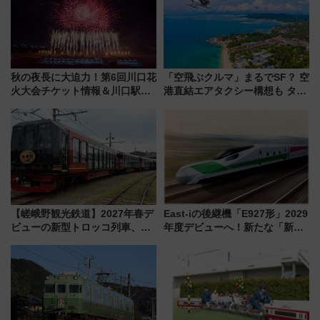
秋の夜長に大迫力！第6回川口花
「空飛ぶクルマ」まるでSF？ 空
火大会チケット情報＆川口駅か
港直結エアタクシー構想も タイ
らのアクセスガイド
で検証
【嵯峨野観光鉄道】2027年春デ
East-iの後継機「E927形」2029
ビューの新型トロッコ列車、い
年度デビューへ！新たな「新幹
よいよ試運転開始へ！現行車両
線専用検測車」の性能を徹底解
は2026年で引退
説【JR東日本】