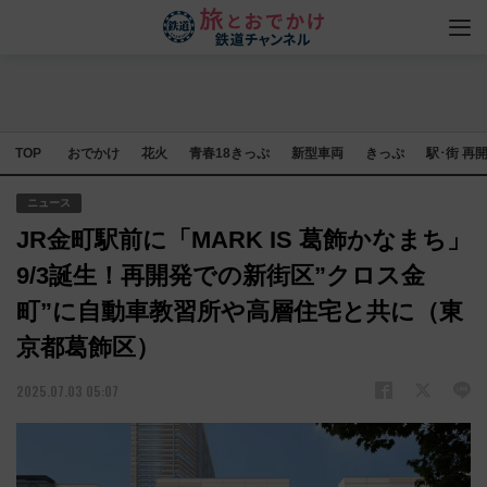
TOP
おでかけ
花火
青春18きっぷ
新型車両
きっぷ
駅･街 再
ニュース
JR金町駅前に「MARK IS 葛飾かなまち」
9/3誕生！再開発での新街区”クロス金
町”に自動車教習所や高層住宅と共に（東
京都葛飾区）
2025.07.03 05:07