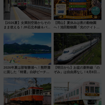
【2026夏】女満別空港からその
【岡山】夏休みは夜の動物園
まま使える！JR石北本線＆バス
へ！池田動物園「光のナイトズ
乗り放題「北見・網走周遊フリ
ー2026」で光と動物が彩る特別
ーパス」でおトクに道東観光
な夜
（8/3発売）
2026年夏は那智勝浦へ！熊野灘
【明日から】お盆の新幹線「の
に面した「特選」白砂ビーチは
ぞみ」は自由席なし！8月8日午
必見 「第17回那智勝浦町花火大
前はほぼ満席…でも数時間ズラ
会」は8月11日開催！
せば空きが見つかることも 混
雑避ける「空席」探しのコツ