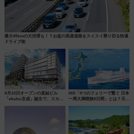
最大45kmの大渋滞も！？お盆の高速道路をスイスイ乗り切る快適
ドライブ術
9月10日オープンの直結ビル
HIS「4つのフェリーで繋ぐ 日本
「ekubo京成」誕生で、スカイ
一周大満喫旅8日間」とは？天橋
ライナーも停まる巨大ハブ駅・
立・小樽・日光東照宮など全国
新鎌ヶ谷はどう変わる？ 全テナ
の絶景＆限定グルメを網羅！煩
ント情報も公開！
雑な手続きも不要でお手軽に楽
しめるプランが登場