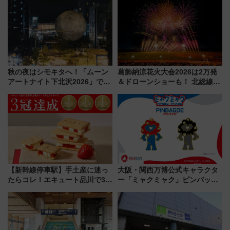
たな玄関口へ
宿泊料金・アクセスは？（2026
年7月23日開業）
秋の夜はシモキタへ！「ムーン
葛飾納涼花火大会2026は2万発
アートナイト下北沢2026」でイ
＆ドローンショーも！ 北総線を
マーシブシアターやアート巡り
使った穴場アクセスや臨時列
を満喫しよう
車、観覧スポット情報と周辺観
光まとめ（7/28開催）
【新幹線停車駅】手土産に迷っ
大阪・関西万博公式キャラクタ
たらコレ！エキュート品川で3年
ー「ミャクミャク」ピンバッジ
連続売上1位を獲得した定番手土
新登場！関西の駅構内などで7月
産スイーツとは？
中旬発売