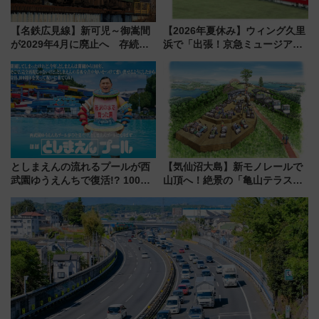
【名鉄広見線】新可児～御嵩間
【2026年夏休み】ウィング久里
が2029年4月に廃止へ 存続協
浜で「出張！京急ミュージア
議終了で100年の歴史に幕
ム」開催！入場無料でスタンプ
ラリーや子ども制服撮影も
としまえんの流れるプールが西
【気仙沼大島】新モノレールで
武園ゆうえんちで復活!? 100周
山頂へ！絶景の「亀山テラス
年記念企画＆「春日のうん○スラ
360°」が7月19日オープン、休
イダー」に注目 2026年夏は所
暇村のお得な日帰りプランも登
沢へ遊びに行こう
場