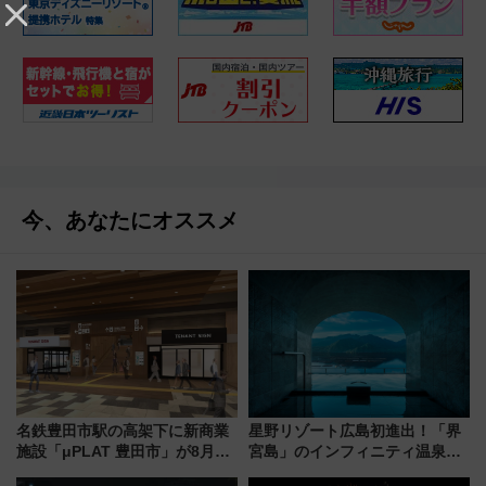
今、あなたにオススメ
名鉄豊田市駅の高架下に新商業
星野リゾート広島初進出！「界
施設「μPLAT 豊田市」が8月26
宮島」のインフィニティ温泉と
日開業！全8店舗が出店し街の新
古式サウナ「石風呂」を大解剖