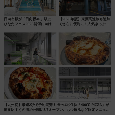
日向市駅が「日向坂46」駅に！
【2026年版】東葉高速線も追加
ひなたフェス2026開催に向けJR
でさらに便利に！人気きっぷ
九州が記念きっぷや臨時列車で
「サンキューちばフリーパス」
全力応援 夜行列車「ドリーム
今年も発売 秋・早春に千葉県を
おひさま号」も走る
巡るなら使い勝手・コスパ抜群
【九州初】最短2秒で予約完売！ 食べログ1位「400℃ PIZZA」が
博多駅すぐの明治公園に8/7オープン。もつ鍋風など限定メニュー
も