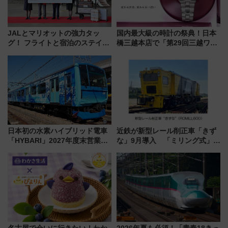
JALとマリオットの強力タッ
国内最大級の時計の祭典！日本
グ！ フライトと宿泊のステイタ
橋三越本店で「第29回三越ワー
スマッチでFLY ON ポイントや
ルドウォッチフェア」開幕
上級会員資格を効率よく獲得す
【2026年8月5日～25日】
る方法を解説
日本初の水素ハイブリッド電車
近鉄が新型レール削正車「きず
「HYBARI」2027年度末営業運
な」9月導入 「ミリング式」採
転へ 鉄道・発電・まちづくり
用でメンテナンス作業を効率
で水素利活用が加速
化！安全性や乗り心地の向上に
貢献するだけでなく、全線区で
活躍するための仕組みも
名古屋で会いに行きたい！わか
2026年夏も必須！「青春18きっ