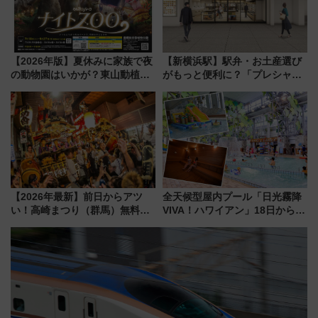
【2026年版】夏休みに家族で夜
【新横浜駅】駅弁・お土産選び
の動物園はいかが？東山動植物
がもっと便利に？「プレシャス
園＆のんほいパーク「ナイト
デリ＆ギフト新横浜」がオープ
ZOO」開催情報
ン 場所や営業時間・限定弁当
を紹介
【2026年最新】前日からアツ
全天候型屋内プール「日光霧降
い！高崎まつり（群馬）無料観
VIVA！ハワイアン」18日から営
覧エリアから初開催100人みこ
業開始 小さなお子様連れのフ
しまで
ァミリーから大人まで幅広い世
代が一日中楽しる夏のリゾート
を楽しんで