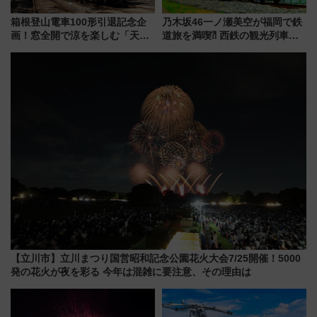
箱根登山電車100形引退記念企
乃木坂46一ノ瀬美空が福岡で鉄
画！窓全開で涼を楽しむ「天然
道旅を満喫⁈ 西鉄の観光列車
クーラー体験号」と限定鉄コレ
「THE RAIL KITCHEN
発売
CHIKUGO」で巡る福岡･太宰
府･柳川の旅！YouTubeが公開
に
【立川市】立川まつり国営昭和記念公園花火大会7/25開催！5000
発の花火が夜を彩る 今年は混雑に要注意、その理由は