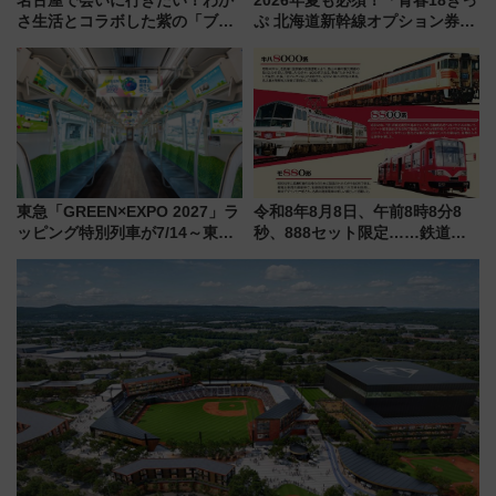
さ生活とコラボした紫の「ブル
ぷ 北海道新幹線オプション券」
ーベリーぴよりん」期間限定販
自動改札対応ルールと途中下車
売
の罠
東急「GREEN×EXPO 2027」ラ
令和8年8月8日、午前8時8分8
ッピング特別列車が7/14～東
秒、888セット限定……鉄道各
横・田園都市・目黒線でデビュ
社の「8・8・8」な記念きっぷ
ー！ 注目の編成やデザインまと
たち
め