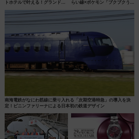
トホテルで叶える！グランドプ
らい線×ポケモン「ブクブクうみ
リンスホテル広島のフォトウエ
ぞこの街」ラッピング電車が運
ディング＆カジュアルパーティ
行開始に！ この夏は直通列車で
ープラン
横浜へ！
南海電鉄がなにわ筋線に乗り入れる「次期空港特急」の導入を決
定！ピニンファリーナによる日本初の鉄道デザイン