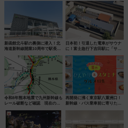
新函館北斗駅の裏側に潜入！北
日本初！引退した電車がサウナ
海道新幹線開業10周年で駅長
に！富士急行下吉田駅に「サ電
室・地下通路など公開イベン
（SADEN）」2026年12月開
ト 参加方法や体験内容を紹介
業 行き交う電車の音や振動を
感じながら「ととのう」新感覚
令和8年熊本地震で九州新幹線も
再開発に沸く東京駅八重洲口！
レール破断など確認 現在の運
新幹線・バス乗車前に寄りたい
転見合わせ状況と交通網への影
「ヤエチカ」2026年夏の「ひん
響
やり＆スタミナグルメ」6選【新
店舗も！】