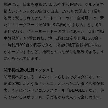
施設には、日常を彩るアパレルや生活必需品、グルメまで
幅広いジャンルの50店舗が出店。1973年の開店より長年
地元で親しまれてきた「イトーヨーカドー金町店」は、新
たに「ヨークフーズ MARK IS 葛飾かなまち店」として生
まれ変わり、イトーヨーカドーの屋上にあった「金町自動
車教習所」も4階に移転。地下1階には定期利用1,200台・
一時利用200台を収容できる「東金町地下自転車駐車場」
がオープンするなど、地域とのつながりを継続できるよう
に計画されています。
関東初出店の注目エンタメも
関東初出店となる「すみっコぐらしあそびスタジオ」や、
葛飾区初出店となる「ナムコ」といったエンタメ店舗が充
実。さらにインドアゴルフスクール「BEAGLE」など、遊
んで学べるスポットも。子どもから大人まで楽しめます。