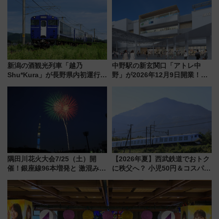
怖に泣き叫べ―
ートや価格など解説
新潟の酒観光列車「越乃
中野駅の新玄関口「アトレ中
Shu*Kura」が長野県内初運行！
野」が2026年12月9日開業！新
地酒と食を味わう信州プレDC特
改札直結で屋上BBQも楽しめる
別企画
注目スポット
隅田川花火大会7/25（土）開
【2026年夏】西武鉄道でおトク
催！銀座線96本増発と 激混みの
に秩父へ？ 小児50円＆コスパ最
「浅草駅」を回避する最寄り駅･
強きっぷで「安・近・短」な家
アクセス攻略法、2万発の花火が
族旅行！ 深夜の正丸トンネル探
都心の夜に！
検や特急ラビューも