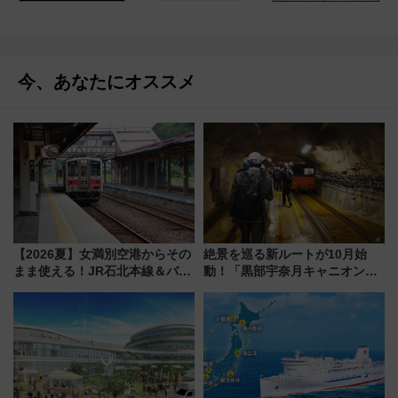
今、あなたにオススメ
【2026夏】女満別空港からその
絶景を巡る新ルートが10月始
まま使える！JR石北本線＆バス
動！「黒部宇奈月キャニオンル
乗り放題「北見・網走周遊フリ
ート」と旅の拠点「欅平ラウン
ーパス」でおトクに道東観光
ジ」がオープン
（8/3発売）