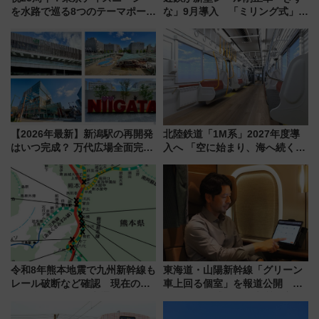
を水路で巡る8つのテーマポート
な」9月導入 「ミリング式」採
と限定デコレーションを解説
用でメンテナンス作業を効率
化！安全性や乗り心地の向上に
貢献するだけでなく、全線区で
活躍するための仕組みも
【2026年最新】新潟駅の再開発
北陸鉄道「1M系」2027年度導
はいつ完成？ 万代広場全面完成
入へ 「空に始まり、海へ続く」
から「にいがた2キロ」・古町再
白山比咩神社をモチーフにした
開発、バスタ新潟構想まで徹底
神秘的なデザイン
解説！
令和8年熊本地震で九州新幹線も
東海道・山陽新幹線「グリーン
レール破断など確認 現在の運
車上回る個室」を報道公開 プ
転見合わせ状況と交通網への影
ライベート感備えた上質な空間
響