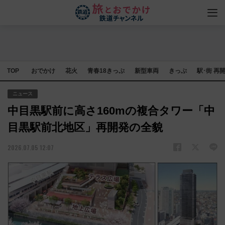
TOP
おでかけ
花火
青春18きっぷ
新型車両
きっぷ
駅･街 再
ニュース
中目黒駅前に高さ160mの複合タワー「中
目黒駅前北地区」再開発の全貌
2026.07.05 12:07