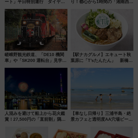
ート」平日特別運行 ダイヤ・
り！都心から1時間の「湘南西エ
乗車方法を解説！2階建てバスや
リア」満喫ガイド 鎌倉・江の
三浦海岸を堪能できるお出かけ
島とは異なる魅力を持つ今夏の
プランもご紹介
注目スポット
嵯峨野観光鉄道、「DE10 機関
【駅ナカグルメ】エキュート秋
車」や「SK200 運転台」見学ツ
葉原に「T’sたんたん」 新橋に
アーを開催！ ラストランイベン
551蓬莱のDNAを継ぐ「東京豚
トの一環で激レア体験できちゃ
饅」、オムライス専門店「肉と
うかも 参加方法やスケジュール
たまご」新グルメ続々登場！
をご紹介
【2026年8月】
人混みを避けて船上から花火鑑
【車なし日帰り】三浦半島・絶
賞！27,500円の「直前割」隅田
景カフェと透明度AA穴場ビーチ
川花火クルーズはデパ地下グル
を巡る！ おトクな電車きっぷ活
メも持ち込みOK
用してストレスフリー旅へ行こ
う！