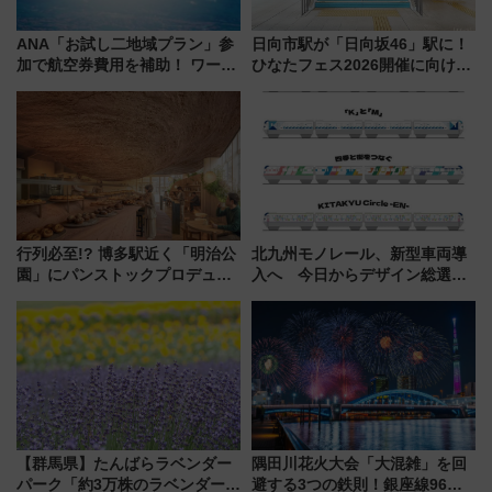
ANA「お試し二地域プラン」参
日向市駅が「日向坂46」駅に！
加で航空券費用を補助！ ワーケ
ひなたフェス2026開催に向けJR
ーションや週末移住に最適な自
九州が記念きっぷや臨時列車で
治体は？ 2026年は対象のエリア
全力応援 夜行列車「ドリーム
が拡大！
おひさま号」も走る
行列必至!? 博多駅近く「明治公
北九州モノレール、新型車両導
園」にパンストックプロデュー
入へ 今日からデザイン総選挙
スの新業態『Land Bageri』8/7
始まる
オープン 秋からはビストロ営業
も！
【群馬県】たんばらラベンダー
隅田川花火大会「大混雑」を回
パーク「約3万株のラベンダー」
避する3つの鉄則！銀座線96本