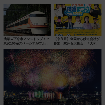
が見頃！新幹線＆無料送迎バス
増発･浅草線臨時ダイヤ･スカイ
で都心から約1時間半で夏の絶景
ツリー駅の規制まとめ 7/25開催
を！
（2026年）
浅草→下今市ノンストップ！？
【奈良県】全国から鉄道会社が
東武100系スペーシアがブルー
参加！駅弁も大集合！「大和鉄
リボン賞35周年記念で「デビュ
道まつり2026」が8月8日・9日
ー当時の停車駅」を再現 運転
に開催決定
時刻や特急券の買い方を紹介