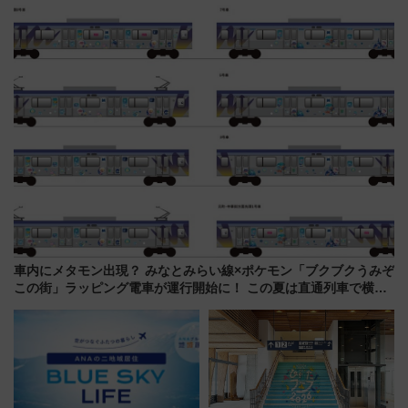
ラス」が9/18開業！九州初出店
ンセプト・デザイン公開 愛称
など注目の全6店舗 「博多活憩
募集も実施
通り」も一新
車内にメタモン出現？ みなとみらい線×ポケモン「ブクブクうみぞ
この街」ラッピング電車が運行開始に！ この夏は直通列車で横浜
へ！