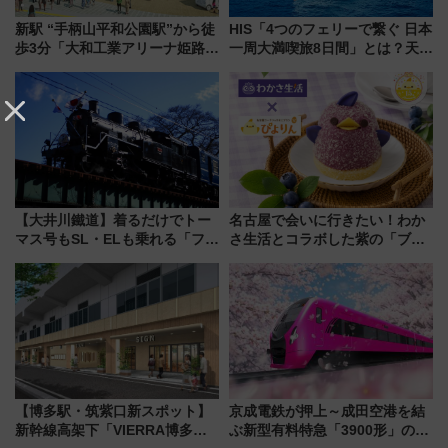
新駅 “手柄山平和公園駅”から徒
HIS「4つのフェリーで繋ぐ 日本
歩3分「大和工業アリーナ姫路」
一周大満喫旅8日間」とは？天橋
10月開業！Novelbright公演 や
立・小樽・日光東照宮など全国
大相撲巡業など 豪華イベントと
の絶景＆限定グルメを網羅！煩
アクセス
雑な手続きも不要でお手軽に楽
しめるプランが登場
【大井川鐵道】着るだけでトー
名古屋で会いに行きたい！わか
マス号もSL・ELも乗れる「フリ
さ生活とコラボした紫の「ブル
ーきっぷTシャツ」8月6日より
ーベリーぴよりん」期間限定販
受注販売
売
【博多駅・筑紫口新スポット】
京成電鉄が押上～成田空港を結
新幹線高架下「VIERRA博多テ
ぶ新型有料特急「3900形」のコ