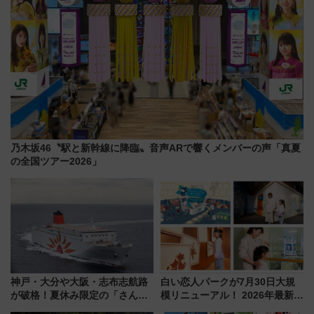
乃木坂46〝駅と新幹線に降臨〟音声ARで響くメンバーの声「真夏
の全国ツアー2026」
神戸・大分や大阪・志布志航路
白い恋人パークが7月30日大規
が破格！夏休み限定の「さんふ
模リニューアル！ 2026年最新の
らわあスペシャルセール」スタ
新エリア・工場見学の見どころ