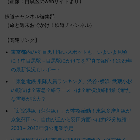
（画像：目黒区のwebサイトより）
鉄道チャンネル編集部
（旅と週末おでかけ！鉄道チャンネル）
【関連リンク】
東京都内の桜 目黒川沿いスポットも、いよいよ見頃
に！中目黒駅～目黒駅にかけてを写真で紹介！2026年
の最新状況もレポート
「東急電鉄 乗降人員ランキング」渋谷･横浜･武蔵小杉
の順位は？東急全線ワーストは？新横浜線開業で新た
な需要が拡大？
「新空港線（蒲蒲線）」が本格始動！東急多摩川線が
京急蒲田へ、自由が丘から羽田方面へは約22分短縮！
2038～2042年頃の開業予定