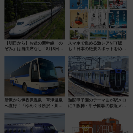
ート 夕朝食ビュッフェ付きで
と料金・アクセスを徹底解説
快適な船旅はいかが？
（札幌市）
【明日から】お盆の新幹線「の
スマホで集める激レアNFT版
ぞみ」は自由席なし！8月8日午
も！日本の絶景スポットをめぐ
前はほぼ満席…でも数時間ズラ
って集める「索道印(さくどうい
せば空きが見つかることも 混
ん)」企画がスタート
雑避ける「空席」探しのコツ
所沢から伊香保温泉・草津温泉
熱闘甲子園のテーマ曲が駅メロ
へ直行！「ゆめぐり所沢・川越
に？阪神・甲子園駅の接近メロ
号」で群馬の温泉旅をもっと気
ディがVaundy「かげろう」×向
軽に 運行ダイヤ・運賃を解説
谷実アレンジの特別仕様へ、8月
5日始発から