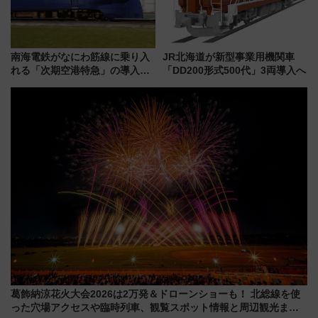
南海電鉄がなにわ筋線に乗り入
JR北海道が新型事業用機関車
れる「次期空港特急」の導入を
「DD200形式500代」3両導入へ
決定！ピニンファリーナによる
日本初の鉄道デザイン
葛飾納涼花火大会2026は2万発＆ドローンショーも！ 北総線を使
った穴場アクセスや臨時列車、観覧スポット情報と周辺観光まと