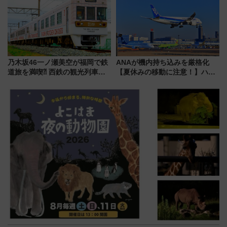
乃木坂46一ノ瀬美空が福岡で鉄
ANAが機内持ち込みを厳格化
道旅を満喫⁈ 西鉄の観光列車
【夏休みの移動に注意！】ハン
「THE RAIL KITCHEN
ドバッグやPCケースも対象の
CHIKUGO」で巡る福岡･太宰
「身の回り品」新サイズ制限
府･柳川の旅！YouTubeが公開
(40×30×20cm)おさらい
に