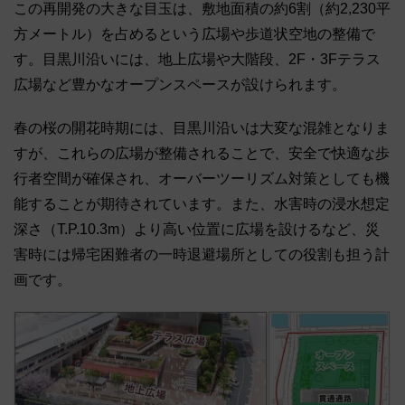
この再開発の大きな目玉は、敷地面積の約6割（約2,230平
方メートル）を占めるという広場や歩道状空地の整備で
す。目黒川沿いには、地上広場や大階段、2F・3Fテラス
広場など豊かなオープンスペースが設けられます。
春の桜の開花時期には、目黒川沿いは大変な混雑となりま
すが、これらの広場が整備されることで、安全で快適な歩
行者空間が確保され、オーバーツーリズム対策としても機
能することが期待されています。また、水害時の浸水想定
深さ（T.P.10.3m）より高い位置に広場を設けるなど、災
害時には帰宅困難者の一時退避場所としての役割も担う計
画です。