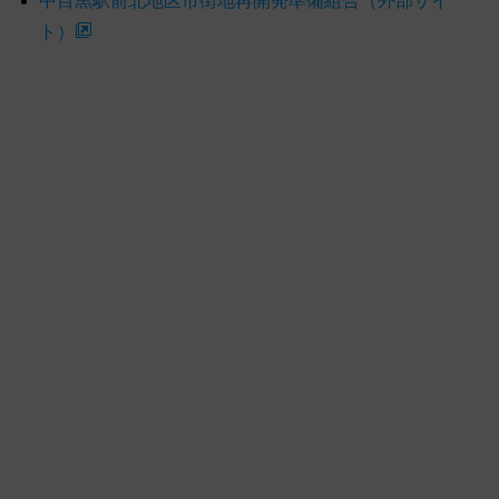
中目黒駅前北地区市街地再開発準備組合（外部サイ
ト）