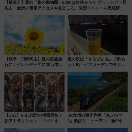
【横浜市】夏の「夜の動物園」2026は何時から？ ズーラシア・野
毛山・金沢の電車アクセスや見どころ、限定イベントを徹底解
説！
【岐阜・飛騨高山】夏の家族旅
夏の夜は「さるびあ丸」で飲も
行に！ゲレンデ一面に20万本の
う！船上ビアガーデンで東京湾
ひまわりが咲き誇る「アルコピ
の夜景を眺めながら軽く一
アひまわり園」開園
杯……工場直送生ビールや島グ
ルメが美味い
【USJ】R-15指定の極限恐怖！
JR九州の観光列車「36ぷらす
新アトラクション「『バイオハ
3」劇的リニューアル！新6号車
ザード レクイエム』 ザ・ダイ
“1〜2名用グリーン個室”と曜日
ブ」今秋登場 ―予測不能の恐
別 “プレミアムランチ”導入･ル