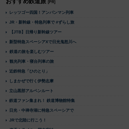
おすすめ鉄道旅
[PR]
レッツゴー四国！アンパンマン列車
JR・新幹線・特急列車で #ずらし旅
【JTB】日帰り新幹線ツアー
新型特急スペーシアXで日光鬼怒川へ
鉄道の旅を楽しむツアー
観光列車・寝台列車の旅
近鉄特急「ひのとり」
しまかぜで行く伊勢志摩
立山黒部アルペンルート
鉄道ファン集まれ！ 鉄道博物館特集
日光・中禅寺湖に特急スペーシアで
JRで北陸に行こう！