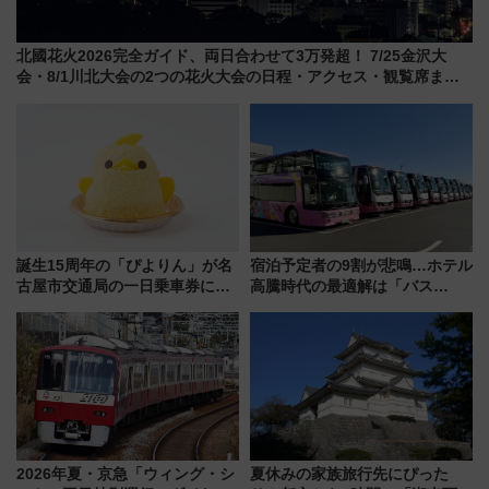
北國花火2026完全ガイド、両日合わせて3万発超！ 7/25金沢大
会・8/1川北大会の2つの花火大会の日程・アクセス・観覧席まと
め（石川県）
誕生15周年の「ぴよりん」が名
宿泊予定者の9割が悲鳴…ホテル
古屋市交通局の一日乗車券に！
高騰時代の最適解は「バス
東山線では貸切電車も登場【限
泊」!? WILLER最新調査で判明
定1万5000枚】
した、推し活遠征や観光時のリ
アルな懐事情
2026年夏・京急「ウィング・シ
夏休みの家族旅行先にぴった