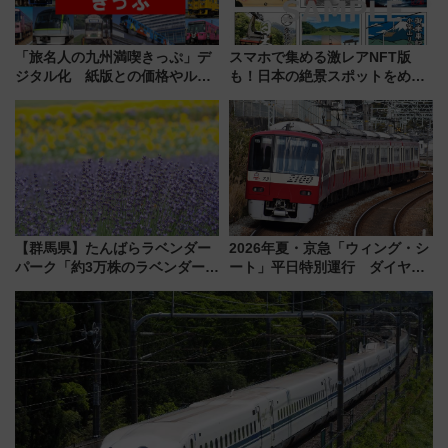
「旅名人の九州満喫きっぷ」デ
スマホで集める激レアNFT版
ジタル化 紙版との価格やルー
も！日本の絶景スポットをめぐ
ルの違いを解説
って集める「索道印(さくどうい
ん)」企画がスタート
【群馬県】たんばらラベンダー
2026年夏・京急「ウィング・シ
パーク「約3万株のラベンダー」
ート」平日特別運行 ダイヤ・
が見頃！新幹線＆無料送迎バス
乗車方法を解説！2階建てバスや
で都心から約1時間半で夏の絶景
三浦海岸を堪能できるお出かけ
を！
プランもご紹介