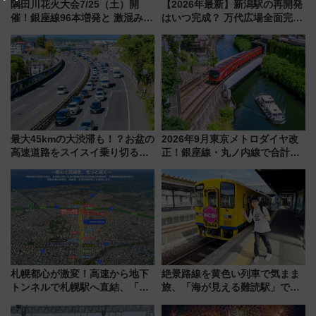
隅田川花火大会7/25（土）開
【2026年最新】新潟駅の再開発
催！銀座線96本増発と 激混みの
はいつ完成？ 万代広場全面完成
「浅草駅」を回避する最寄り駅･
から「にいがた2キロ」・古町再
アクセス攻略法、2万発の花火が
開発、バスタ新潟構想まで徹底
都心の夜に！
解説！
最大45kmの大渋滞も！？お盆の
2026年9月東京メトロダイヤ改
高速道路をスイスイ乗り切る快
正！銀座線・丸ノ内線で合計
適ドライブ術
212本の大増発、混雑緩和に期
待
札幌都心が激変！高速から地下
絶景路線を黄色い列車で気まま
トンネルで札幌駅へ直結、「創
旅、「海が見える難読駅」で幸
成川通都心アクセス道路」が7月
せの黄色いハンカチに願いを
から本格着工、延長4.8km整備
「新・鉄道ひとり旅」279回目