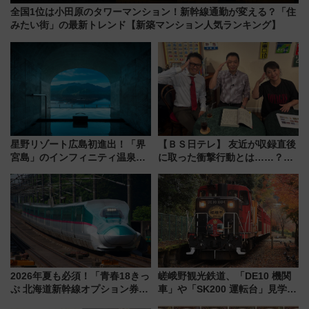
全国1位は小田原のタワーマンション！新幹線通勤が変える？「住
みたい街」の最新トレンド【新築マンション人気ランキング】
星野リゾート広島初進出！「界
【ＢＳ日テレ】 友近が収録直後
宮島」のインフィニティ温泉と
に取った衝撃行動とは……？
古式サウナ「石風呂」を大解剖
『友近・礼二の妄想トレイン』
宿泊料金・アクセスは？（2026
で極上の夏祭り鉄道旅を放送
年7月23日開業）
2026年夏も必須！「青春18きっ
嵯峨野観光鉄道、「DE10 機関
ぷ 北海道新幹線オプション券」
車」や「SK200 運転台」見学ツ
自動改札対応ルールと途中下車
アーを開催！ ラストランイベン