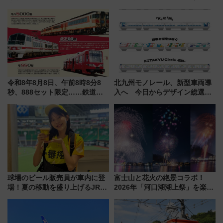
売）
令和8年8月8日、午前8時8分8
北九州モノレール、新型車両導
秒、888セット限定……鉄道各
入へ 今日からデザイン総選挙
社の「8・8・8」な記念きっぷ
始まる
たち
球場のビール販売員が車内に登
富士山と花火の絶景コラボ！
場！夏の移動を盛り上げるJR九
2026年「河口湖湖上祭」を楽し
州「ビール新幹線」7月31日・8
む完全ガイド＆鉄道アクセスの
月7日限定 ソフトバンクホーク
ススメ
スとコラボ