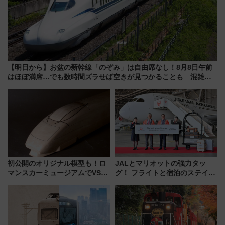
【明日から】お盆の新幹線「のぞみ」は自由席なし！8月8日午前
はほぼ満席…でも数時間ズラせば空きが見つかることも 混雑避
ける「空席」探しのコツ
初公開のオリジナル模型も！ロ
JALとマリオットの強力タッ
マンスカーミュージアムでVSE
グ！ フライトと宿泊のステイタ
の設計秘話に迫る企画展が7月
スマッチでFLY ON ポイントや
15日スタート
上級会員資格を効率よく獲得す
る方法を解説