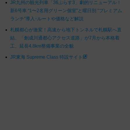
JR九州の観光列車「36ぷらす3」劇的リニューアル！
新6号車 “1〜2名用グリーン個室”と曜日別 “プレミアム
ランチ”導入･ルートや価格など解説
札幌都心が激変！高速から地下トンネルで札幌駅へ直
結、「創成川通都心アクセス道路」が7月から本格着
工、延長4.8km整備事業の全貌
JR東海 Supreme Class 特設サイト