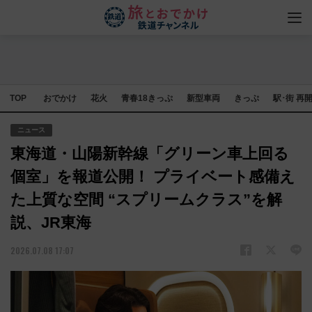
TOP
おでかけ
花火
青春18きっぷ
新型車両
きっぷ
駅･街 再
ニュース
東海道・山陽新幹線「グリーン車上回る
個室」を報道公開！ プライベート感備え
た上質な空間 “スプリームクラス”を解
説、JR東海
2026.07.08 17:07