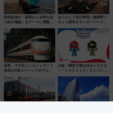
西武鉄道が「昭和から令和を走
ありがとう現行車両！嵯峨野ト
り鉄分補給」をテーマに博覧会
ロッコ貸切＆サンダーバードレ
を実施！くすのきホールで8月
ストランで語り合う秋の京都
14日から 新車両「トキイロ」体
斉藤雪乃＆福原トシヒロと行
験ブースも アクセスや申込方法
く！9月13日「京都の鉄道満喫
を解説
ツアー」開催
浅草→下今市ノンストップ！？
大阪・関西万博公式キャラクタ
東武100系スペーシアがブルー
ー「ミャクミャク」ピンバッジ
リボン賞35周年記念で「デビュ
新登場！関西の駅構内などで7月
ー当時の停車駅」を再現 運転
中旬発売
時刻や特急券の買い方を紹介