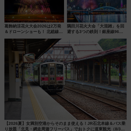
葛飾納涼花火大会2026は2万発
隅田川花火大会「大混雑」を回
＆ドローンショーも！ 北総線を
避する3つの鉄則！銀座線96本
使った穴場アクセスや臨時列
増発･浅草線臨時ダイヤ･スカイ
車、観覧スポット情報と周辺観
ツリー駅の規制まとめ 7/25開催
光まとめ（7/28開催）
（2026年）
【2026夏】女満別空港からそのまま使える！JR石北本線＆バス乗
り放題「北見・網走周遊フリーパス」でおトクに道東観光（8/3発