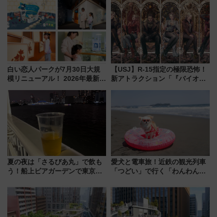
の罠
トの一環で激レア体験できちゃ
うかも 参加方法やスケジュール
をご紹介
白い恋人パークが7月30日大規
【USJ】R-15指定の極限恐怖！
模リニューアル！ 2026年最新の
新アトラクション「『バイオハ
新エリア・工場見学の見どころ
ザード レクイエム』 ザ・ダイ
と料金・アクセスを徹底解説
ブ」今秋登場 ―予測不能の恐
（札幌市）
怖に泣き叫べ―
夏の夜は「さるびあ丸」で飲も
愛犬と電車旅！近鉄の観光列車
う！船上ビアガーデンで東京湾
「つどい」で行く「わんわん列
の夜景を眺めながら軽く一
車」第5弾！海辺のBBQも楽し
杯……工場直送生ビールや島グ
める日帰りツアー
ルメが美味い