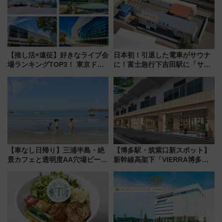
【推し活×遠征】好きなライブ会
日本初！引退した電車がサウナ
場ランキングTOP3！ 東京ドー
に！富士急行下吉田駅に「サ電
ムや大阪城ホールが選ばれる理
（SADEN）」2026年12月開
由と交通アクセス術、ライブ会
業 行き交う電車の音や振動を
場に何を求める？
感じながら「ととのう」新感覚
【車なし日帰り】三浦半島・絶
【博多駅・筑紫口新スポット】
景カフェと透明度AA穴場ビーチ
新幹線高架下「VIERRA博多テ
を巡る！ おトクな電車きっぷ活
ラス」が9/18開業！九州初出店
用してストレスフリー旅へ行こ
など注目の全6店舗 「博多活憩
う！
通り」も一新