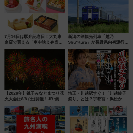
7月16日は駅弁記念日！大丸東
新潟の酒観光列車「越乃
京店で買える「車中映え弁当」
Shu*Kura」が長野県内初運行！
フェア【2026年夏】
地酒と食を味わう信州プレDC特
別企画
【2026年】銚子みなとまつり花
埼玉・川越駅すぐ！「川越餃子
火大会は8/8 (土)開催！JR･銚子
祭り」とは？宇都宮・浜松から
電鉄の臨時列車やアクセス情
ご当地和牛まで全国の人気餃子
報、利根川に咲く8,000発の大迫
を食べ比べ【7月25日・26日開
力＆屋台を満喫
催】