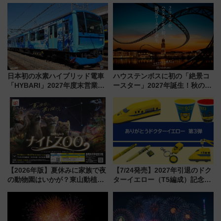
ーベリーぴよりん」期間限定販
せる夜間滞在型イベント「スワ
売
ローおひさま」が救世主に？
日本初の水素ハイブリッド電車
ハウステンボスに初の「絶景コ
「HYBARI」2027年度末営業運
ースター」2027年誕生！秋の
転へ 鉄道・発電・まちづくり
「すんごいハロウィン」見どこ
で水素利活用が加速
ろも一挙紹介
【2026年版】夏休みに家族で夜
【7/24発売】2027年引退のドク
の動物園はいかが？東山動植物
ターイエロー（T5編成）記念グ
園＆のんほいパーク「ナイト
ッズ7種が登場！ 新幹線車内放
ZOO」開催情報
送の目覚まし時計など通販・販
売店舗まとめ