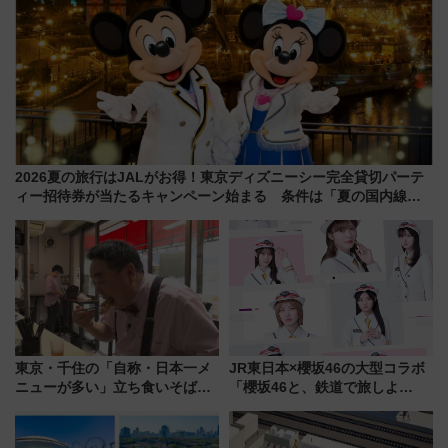
2026夏の旅行はJALがお得！東京ディズニーシー完全貸切パーテ
ィー招待券が当たるキャンペーン始まる 条件は「夏の国内線に2
回搭乗」
東京・千住の「自称・日本一メ
JR東日本×櫻坂46の大型コラボ
ニューが多い」立ち食いそば屋
「櫻坂46と、鉄道で旅しよ
とは？ ＢＳ日テレ『ドランク塚
う。」が7月20日より始動！新
地のふらっと立ち食いそば』
潟・長野・庄内へ
7/27夜10時～放送