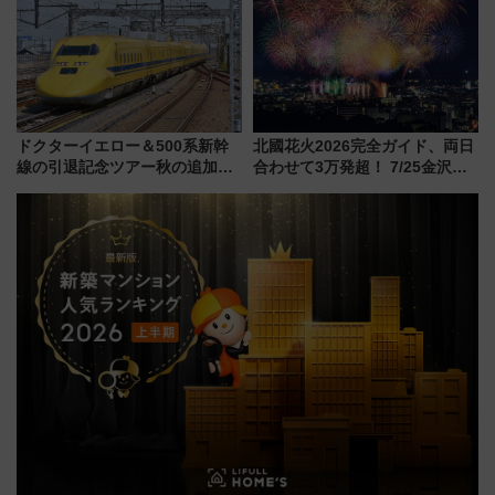
事業の全貌
の舞台は「島原鉄道」
ドクターイエロー＆500系新幹
北國花火2026完全ガイド、両日
線の引退記念ツアー秋の追加企
合わせて3万発超！ 7/25金沢大
画が決定！乗車体験やグッズ・
会・8/1川北大会の2つの花火大
ホテル情報まとめ
会の日程・アクセス・観覧席ま
とめ（石川県）