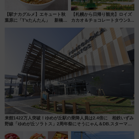
【駅ナカグルメ】エキュート秋
【札幌から日帰り観光】ロイズ
葉原に「T’sたんたん」 新橋に
カカオ＆チョコレートタウン3周
551蓬莱のDNAを継ぐ「東京豚
年！ 9月は入場料半額やチョコ
饅」、オムライス専門店「肉と
詰め放題を開催、ロイズタウン
たまご」新グルメ続々登場！
駅からのアクセスも
【2026年8月】
来館1422万人突破！ゆめが丘駅の乗降人員は2.4倍に 相鉄いずみ
野線「ゆめが丘ソラトス」2周年祭にそうにゃん＆DB.スターマン
が登場