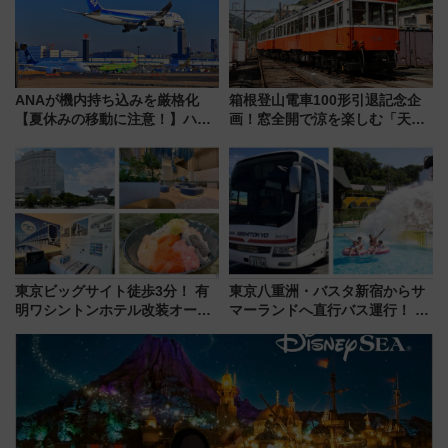
ANAが機内持ち込みを厳格化
箱根登山電車100形引退記念企
【夏休みの移動に注意！】ハン
画！窓全開で涼を楽しむ「天然
ドバッグやPCケースも対象の
クーラー体験号」と限定鉄コレ
「身の回り品」新サイズ制限
発売
(40×30×20cm)おさらい
東京ビッグサイト徒歩3分！ 有
東京八重洲・バスタ新宿からサ
明ワシントンホテル改装オープ
マーランドへ直行バス運行！ お
ン直前「ゆりかもめ運転台付き
トクな1Dayパスで夏のプールと
客室」や海鮮丼が人気の朝食ビ
推し活を楽しもう！（2026年
ュッフェを現地レポ
8/1～31）