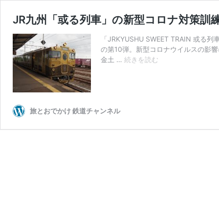
JR九州「或る列車」の新型コロナ対策訓
「JRKYUSHU SWEET TRAI
の第10弾。新型コロナウイルスの影響
JR
金土 …
続きを読む
九
州
「或
る
列
旅とおでかけ 鉄道チャンネル
車」
の
新
型
コ
ロ
ナ
対
策
訓