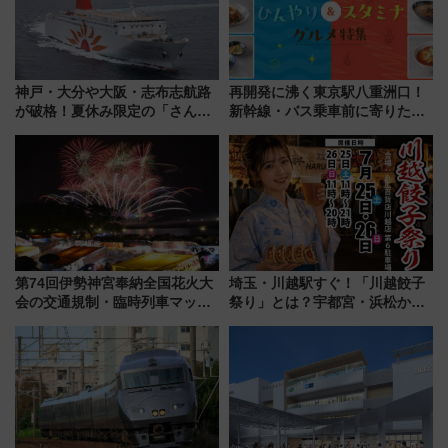
神戸・大分や大阪・志布志航路
再開発に沸く東京駅八重洲口！
が破格！夏休み限定の「さんふ
新幹線・バス乗車前に寄りたい
らわあスペシャルセール」スタ
「ヤエチカ」2026年夏の「ひん
ート 夕朝食ビュッフェ付きで
やり＆スタミナグルメ」6選【新
快適な船旅はいかが？
店舗も！】
第74回伊勢神宮奉納全国花火大
埼玉・川越駅すぐ！「川越餃子
会の交通規制・臨時列車マッ
祭り」とは？宇都宮・浜松から
プ！JR東海・近鉄で快適にアク
ご当地和牛まで全国の人気餃子
セス
を食べ比べ【7月25日・26日開
催】