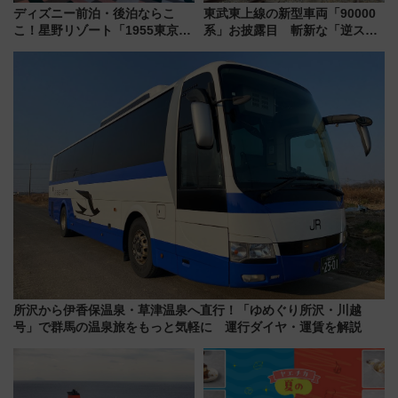
ディズニー前泊・後泊ならこ
東武東上線の新型車両「90000
こ！星野リゾート「1955東京ベ
系」お披露目 斬新な「逆スラ
イ」が子連れや夕食難民を救う5
ント式」の先頭形状と明るく開
つの理由 無料バス＆24時間サー
放的な車内空間に注目、デビュ
ビスで混雑回避
ーは9月
所沢から伊香保温泉・草津温泉へ直行！「ゆめぐり所沢・川越
号」で群馬の温泉旅をもっと気軽に 運行ダイヤ・運賃を解説