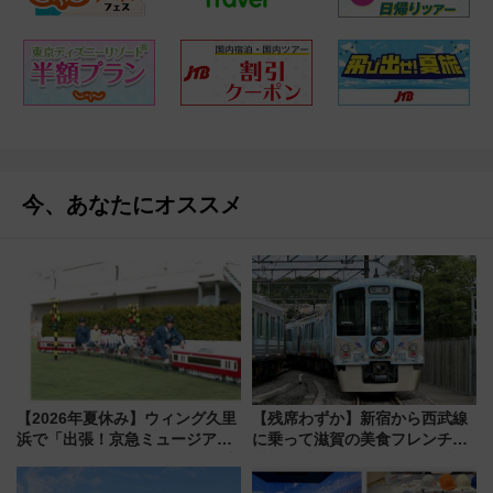
今、あなたにオススメ
【2026年夏休み】ウィング久里
【残席わずか】新宿から西武線
浜で「出張！京急ミュージア
に乗って滋賀の美食フレンチを
ム」開催！入場無料でスタンプ
堪能？ 大人気レストラン列車
ラリーや子ども制服撮影も
「52席の至福」で味わう近江牛