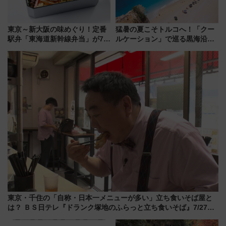
東京～新大阪の味めぐり！定番
猛暑の夏こそトルコへ！「クー
駅弁「東海道新幹線弁当」が7月
ルケーション」で巡る黒海沿岸
21日にリニューアル発売
やエーゲ海の避暑リゾート 関
連検索数が前年比237％増、ナ
ショジオも認める『2026年に訪
れるべき世界の旅先』
東京・千住の「自称・日本一メニューが多い」立ち食いそば屋と
は？ ＢＳ日テレ『ドランク塚地のふらっと立ち食いそば』7/27夜
10時～放送