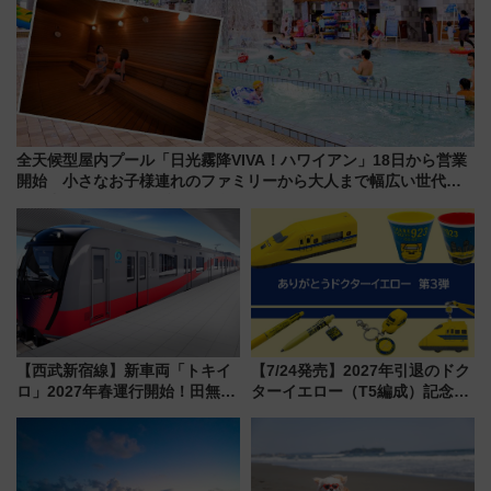
全天候型屋内プール「日光霧降VIVA！ハワイアン」18日から営業
開始 小さなお子様連れのファミリーから大人まで幅広い世代が
一日中楽しる夏のリゾートを楽しんで
【西武新宿線】新車両「トキイ
【7/24発売】2027年引退のドク
ロ」2027年春運行開始！田無・
ターイエロー（T5編成）記念グ
新所沢にも停車 2028年春には
ッズ7種が登場！ 新幹線車内放
「第2弾」も
送の目覚まし時計など通販・販
売店舗まとめ