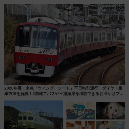
スマッチでFLY ON ポイントや
LOUNGE」のアクセスと上映ス
上級会員資格を効率よく獲得す
ケジュール 夜風とビール、映画
る方法を解説
を満喫！
2026年夏・京急「ウィング・シート」平日特別運行 ダイヤ・乗
車方法を解説！2階建てバスや三浦海岸を堪能できるお出かけプラ
ンもご紹介