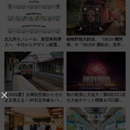
北九州モノレール、新型車両導
嵯峨野観光鉄道、「DE10 機関
入へ 今日からデザイン総選挙
車」や「SK200 運転台」見学ツ
始まる
アーを開催！ ラストランイベン
トの一環で激レア体験できちゃ
うかも 参加方法やスケジュール
をご紹介
【2026夏】女満別空港からその
秋の夜長に大迫力！第6回川口花
まま使える！JR石北本線＆バス
火大会チケット情報＆川口駅か
乗り放題「北見・網走周遊フリ
らのアクセスガイド
ーパス」でおトクに道東観光
（8/3発売）