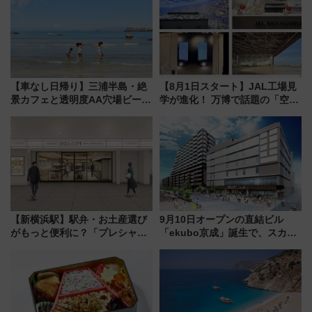
や伝統文化の特別コラボ
【車なし日帰り】三浦半島・絶
【8月1日スタート】JAL工場見
景カフェと透明度AA穴場ビーチ
学が進化！ 万博で話題の「空飛
を巡る！ おトクな電車きっぷ活
ぶクルマ」体験が常設化!? 期間
用してストレスフリー旅へ行こ
限定の歴代制服仮想試着体験も
う！
レポート
【新横浜駅】駅弁・お土産選び
9月10日オープンの直結ビル
がもっと便利に？「プレシャス
「ekubo京成」誕生で、スカイ
デリ＆ギフト新横浜」がオープ
ライナーも停まる巨大ハブ駅・
ン 場所や営業時間・限定弁当
新鎌ヶ谷はどう変わる？ 全テナ
を紹介
ント情報も公開！