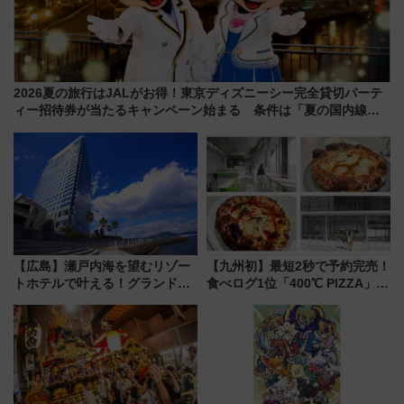
2026夏の旅行はJALがお得！東京ディズニーシー完全貸切パーテ
ィー招待券が当たるキャンペーン始まる 条件は「夏の国内線に2
回搭乗」
【広島】瀬戸内海を望むリゾー
【九州初】最短2秒で予約完売！
トホテルで叶える！グランドプ
食べログ1位「400℃ PIZZA」が
リンスホテル広島のフォトウエ
博多駅すぐの明治公園に8/7オー
ディング＆カジュアルパーティ
プン。もつ鍋風など限定メニュ
ープラン
ーも