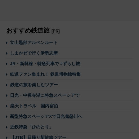
おすすめ鉄道旅
[PR]
立山黒部アルペンルート
しまかぜで行く伊勢志摩
JR・新幹線・特急列車で #ずらし旅
鉄道ファン集まれ！ 鉄道博物館特集
鉄道の旅を楽しむツアー
日光・中禅寺湖に特急スペーシアで
楽天トラベル 国内宿泊
新型特急スペーシアXで日光鬼怒川へ
近鉄特急「ひのとり」
【JTB】日帰り新幹線ツアー