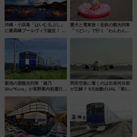
沖縄・小浜島「はいむるぶし」
愛犬と電車旅！近鉄の観光列車
に最高峰プールヴィラ誕生！ 石
「つどい」で行く「わんわん列
垣島から船で向かう究極のご褒
車」第5弾！海辺のBBQも楽し
美旅「何もしない贅沢」を体験
める日帰りツアー
してみない？
新潟の酒観光列車「越乃
羽田空港に着くのは出発何分前
Shu*Kura」が長野県内初運行！
が正解？ 9月始動のJAL「第1タ
地酒と食を味わう信州プレDC特
ーミナル北側サテライト」は徒
別企画
歩1キロ超え！ 知っておきたい
変更点まとめ