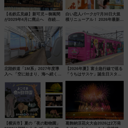
【名鉄広見線】新可児～御嵩間
白い恋人パークが7月30日大規
が2029年4月に廃止へ 存続協
模リニューアル！ 2026年最新の
議終了で100年の歴史に幕
新エリア・工場見学の見どころ
と料金・アクセスを徹底解説
（札幌市）
北陸鉄道「1M系」2027年度導
【2026年夏】富士急行線で巡る
入へ 「空に始まり、海へ続く」
「うちはサスケ」誕生日スタン
白山比咩神社をモチーフにした
プラリー！富士急ハイランド限
神秘的なデザイン
定グルメ＆グッズ徹底ガイド
【横浜市】夏の「夜の動物園」
葛飾納涼花火大会2026は2万発