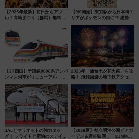
【2026年最新】前日からアツ
【9/9開始】東京駅から日本橋エ
い！高崎まつり（群馬）無料観
リアがポケモンの街に!? 総勢
覧エリアから初開催100人みこ
100匹以上が出現「レジェンド
しまで
リサーチ」本格謎解き・グッズ
情報まとめ
【JR四国】予讃線8000系アンパ
2026年「仙台七夕花火祭」を攻
ンマン列車がリニューアル！内
略！ 混雑回避の地下鉄アクセス
外装デザイン公開 デビューは
からまだ買える有料席情報、花
今年12月
火前に楽しむ仙台観光ルートま
で解説！
JALとマリオットの強力タッ
【2026夏】都立明治公園ビアガ
グ！ フライトと宿泊のステイタ
ーデン＆野外映画！「SUMMER