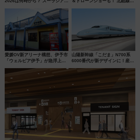
2026は何時から？ ズーラシア・
＆ドローンショーも！ 北総線を
野毛山・金沢の電車アクセスや
使った穴場アクセスや臨時列
見どころ、限定イベントを徹底
車、観覧スポット情報と周辺観
解説！
光まとめ（7/28開催）
愛媛OV新アリーナ構想、伊予市
山陽新幹線「こだま」N700系
「ウェルピア伊予」が急浮上！
6000番代が新デザインに！産学
サイボウズ青野社長の参加表明
連携で描く瀬戸内の波模様 運
で探る鉄道アクセスの未来
用は今冬から