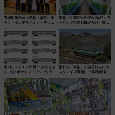
有楽町線延伸の新駅（仮称）千
東急「GREEN×EXPO 2027」ラ
石に「ダンデライオン・チョコ
ッピング特別列車が7/14～東
レート」が出店！ 東京メトロが
横・田園都市・目黒線でデビュ
1億円出資で挑む新時代のまちづ
ー！ 注目の編成やデザインまと
くりとは？
め
車内にメタモン出現？ みなとみ
憧れの「城泊」が自分好みにカ
らい線×ポケモン「ブクブクうみ
スタマイズ可能に!? 国登録有形
ぞこの街」ラッピング電車が運
文化財・丸亀城「延寿閣別館」
行開始に！ この夏は直通列車で
にオーダーメイド型の宿泊プラ
横浜へ！
ンが誕生！