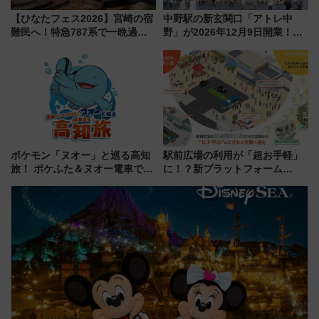
【ひなたフェス2026】宮崎の宿
中野駅の新玄関口「アトレ中
難民へ！特急787系で一晩過ご
野」が2026年12月9日開業！新
せる夜間滞在型イベント「スワ
改札直結で屋上BBQも楽しめる
ローおひさま」が救世主に？
注目スポット
ポケモン「ヌオー」と巡る高知
駅前広場の利用が「超お手軽」
旅！ ポケふた＆ヌオー電車で楽
に！？新プラットフォーム
しむ鉄道スタンプラリーで土佐
「HirakeBA」8月3日始動、ス
路の絶景と絶品グルメを満喫！
マホで簡単申請 物販や演奏会な
（7月18日スタート）
どに【JR東日本】