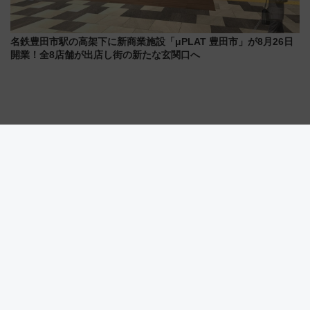
名鉄豊田市駅の高架下に新商業施設「μPLAT 豊田市」が8月26日
開業！全8店舗が出店し街の新たな玄関口へ