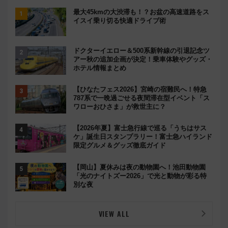
最大45kmの大渋滞も！？お盆の高速道路をス
イスイ乗り切る快適ドライブ術
ドクターイエロー＆500系新幹線の引退記念ツ
アー秋の追加企画が決定！乗車体験やグッズ・
ホテル情報まとめ
【ひなたフェス2026】宮崎の宿難民へ！特急
787系で一晩過ごせる夜間滞在型イベント「ス
ワローおひさま」が救世主に？
【2026年夏】富士急行線で巡る「うちはサス
ケ」誕生日スタンプラリー！富士急ハイランド
限定グルメ＆グッズ徹底ガイド
【岡山】夏休みは夜の動物園へ！池田動物園
「光のナイトズー2026」で光と動物が彩る特
別な夜
VIEW ALL