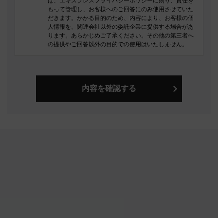
は、エキスプレスプライバシーポリシーに則り、責任を
もって管理し、お客様へのご回答にのみ使用させていた
だきます。かかる目的のため、内容により、お客様の個
人情報を、関連会社以外の委託企業に提供する場合があ
ります。あらかじめご了承ください。その他の第三者へ
の提供やご回答以外の目的での使用はいたしません。
送信するお客様へのご回答の e-mail は、お客様個人に対
し、お客様のお問い合わせにお答えする目的に限りお送
りするものです。
内容を確認する
お客様へのご回答のe-mailの一部または全部を、上記2.
の目的以外でご使用になることはご遠慮ください。
お客さまがエキスプレス宛てにメッセージを送付された
場合、お客さまがかかる条件に同意されたものとみなし
ます。
土日・祝日を挟んだ場合およびご質問の内容によって
は、ご回答までに日数がかかる場合がございます。予め
ご了承ください。
ご質問の内容によっては、担当部署より直接ご回答させ
ていただく場合がございます。予めご了承ください。