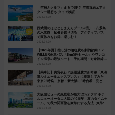
「空飛ぶクルマ」まるでSF？ 空港直結エアタ
クシー構想も タイで検証
2026.08.09
西武園のほぼとしまえんプール×品川・八景島
の水族館！猛暑を乗り切る「アクティブパス」
で夏休みをお得に楽しむ！
2026.08.09
【2026年夏】推し活の遠征費を劇的節約！？
WILLER高速バス「1km5円セール」やワンコ
イン温泉の最強ルート 予約期間・対象路線ま
とめ
2026.08.09
【乗車記】実質夜行？話題沸騰の新幹線「東海
道ルミエールエクスプレス」に乗車してみた
東京22時発、京都・新大阪に6時台着 見どこ
ろは岐阜羽島の素晴らし過ぎる朝
2026.08.09
大阪城ビューの絶景宿が最大52%オフ!? ホテ
ルニューオータニ大阪の40周年「夏のタイムセ
ール」で秋の関西旅を豪華にする方法（8月20
日まで！）
2026.08.09