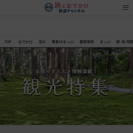
TOP
おでかけ
花火
青春18きっぷ
新型車両
きっぷ
駅･街 再
全国のオススメ情報満載！
観光特集