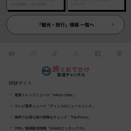
ーも
電気機関車
蒸気機関車
おでかけ
「観光・旅行」情報 一覧へ
姉妹サイト
最新トレンドニュース「tokyo chips」
テレビ業界ニュース「ディンコのニュースリンク」
無料でお得な旅の情報をチェック「Trip Press」
VPN／動画配信情報「EntaX(エンタックス)」