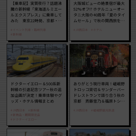
【乗車記】実質夜行？話題沸
大阪城ビューの絶景宿が最大
騰の新幹線「東海道ルミエー
52%オフ!? ホテルニューオー
ルエクスプレス」に乗車して
タニ大阪の40周年「夏のタイ
みた 東京22時発、京都・新
ムセール」で秋の関西旅を豪
大阪に6時台着 見どころは
華にする方法（8月20日ま
イベント列車・臨時列車
JR西日本
ホテル
岐阜羽島の素晴らし過ぎる朝
で！）
新幹線
ドクターイエロー＆500系新
ありがとう現行車両！嵯峨野
幹線の引退記念ツアー秋の追
トロッコ貸切＆サンダーバー
加企画が決定！乗車体験やグ
ドレストランで語り合う秋の
ッズ・ホテル情報まとめ
京都 斉藤雪乃＆福原トシヒ
ロと行く！9月13日「京都の
JR西日本
新幹線
JR西日本
嵯峨野観光鉄道
鉄道満喫ツアー」開催
新商品・期間限定品
ドクターイエロー