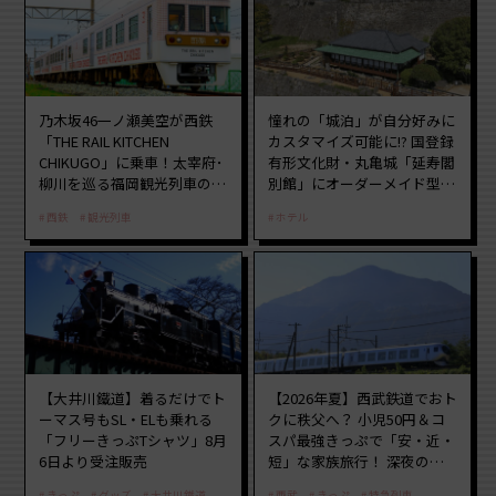
乃木坂46一ノ瀬美空が西鉄
憧れの「城泊」が自分好みに
「THE RAIL KITCHEN
カスタマイズ可能に!? 国登録
CHIKUGO」に乗車！太宰府･
有形文化財・丸亀城「延寿閣
柳川を巡る福岡観光列車の魅
別館」にオーダーメイド型の
力と予約攻略ガイド
宿泊プランが誕生！
西鉄
観光列車
ホテル
【大井川鐵道】着るだけでト
【2026年夏】西武鉄道でおト
ーマス号もSL・ELも乗れる
クに秩父へ？ 小児50円＆コ
「フリーきっぷTシャツ」8月
スパ最強きっぷで「安・近・
6日より受注販売
短」な家族旅行！ 深夜の正
丸トンネル探検や特急ラビュ
きっぷ
グッズ
大井川鐵道
西武
きっぷ
特急列車