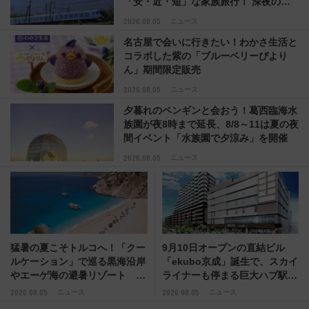
「安・近・短」な家族旅行！ 深夜の正
丸トンネル探検や特急ラビューも
2026.08.05
ニュース
名古屋で会いに行きたい！わかさ生活と
コラボした紫の「ブルーベリーぴより
ん」期間限定販売
2026.08.05
ニュース
夕暮れのペンギンと会おう！葛西臨海水
族園が夜8時まで延長、8/8～11は夏の夜
間イベント「水族園で夕涼み」を開催
2026.08.05
ニュース
猛暑の夏こそトルコへ！「クー
9月10日オープンの直結ビル
ルケーション」で巡る黒海沿岸
「ekubo京成」誕生で、スカイ
やエーゲ海の避暑リゾート 関
ライナーも停まる巨大ハブ駅・
連検索数が前年比237％増、ナ
新鎌ヶ谷はどう変わる？ 全テ
2026.08.05
2026.08.05
ニュース
ニュース
ショジオも認める『2026年に
ナント情報も公開！