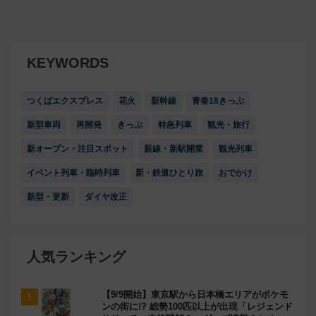
KEYWORDS
つくばエクスプレス
花火
新幹線
青春18きっぷ
新型車両
再開発
きっぷ
特急列車
観光・旅行
新オープン・注目スポット
新線・新駅開業
観光列車
イベント列車・臨時列車
新・鉄道ひとり旅
おでかけ
新型・更新
ダイヤ改正
人気ランキング
【9/9開始】東京駅から日本橋エリアがポケモ
ンの街に!? 総勢100匹以上が出現「レジェンド