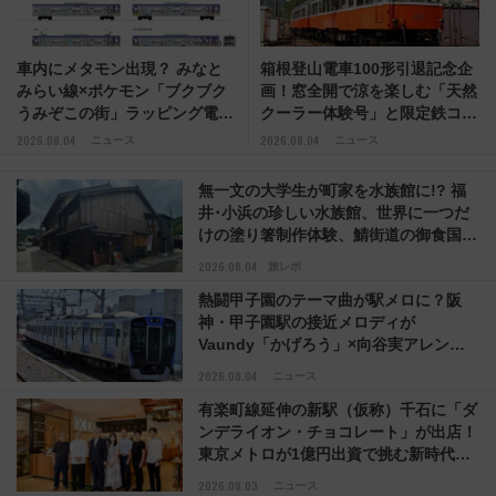
車内にメタモン出現？ みなと
箱根登山電車100形引退記念企
みらい線×ポケモン「ブクブク
画！窓全開で涼を楽しむ「天然
うみぞこの街」ラッピング電車
クーラー体験号」と限定鉄コレ
が運行開始に！ この夏は直通
発売
2026.08.04
2026.08.04
ニュース
ニュース
列車で横浜へ！
無一文の大学生が町家を水族館に!? 福
井･小浜の珍しい水族館、世界に一つだ
けの塗り箸制作体験、鯖街道の御食国な
ど 小浜観光レポ 第2弾
2026.08.04
旅レポ
熱闘甲子園のテーマ曲が駅メロに？阪
神・甲子園駅の接近メロディが
Vaundy「かげろう」×向谷実アレンジ
の特別仕様へ、8月5日始発から
2026.08.04
ニュース
有楽町線延伸の新駅（仮称）千石に「ダ
ンデライオン・チョコレート」が出店！
東京メトロが1億円出資で挑む新時代の
まちづくりとは？
2026.08.03
ニュース