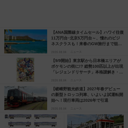
訪れるべき世界の旅先』
【ANA国際線タイムセール】ハワイ往復
11万円台･北京5万円台～、憧れのビジ
ネスクラスも！来春のGW旅行まで狙え
る激アツ路線まとめ（8/10まで）
2026.08.04
ニュース
【9/9開始】東京駅から日本橋エリアが
ポケモンの街に!? 総勢100匹以上が出現
「レジェンドリサーチ」本格謎解き・グ
ッズ情報まとめ
2026.08.04
ニュース
【嵯峨野観光鉄道】2027年春デビュー
の新型トロッコ列車、いよいよ試運転開
始へ！現行車両は2026年で引退
2026.08.04
ニュース