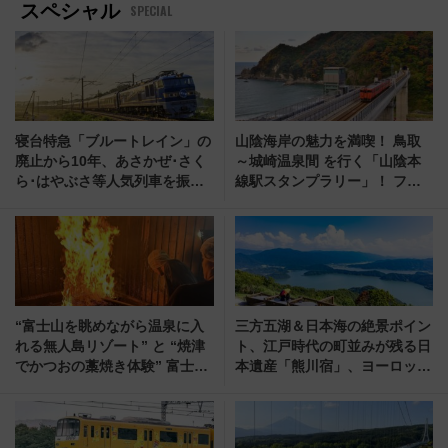
スペシャル
SPECIAL
寝台特急「ブルートレイン」の
山陰海岸の魅力を満喫！ 鳥取
廃止から10年、あさかぜ･さく
～城崎温泉間 を行く「山陰本
ら･はやぶさ等人気列車を振り
線駅スタンプラリー」！ ファ
返る、6種の純金ヘッドマーク
ミリーでも 1人でも楽しめます
を限定受注販売
“富士山を眺めながら温泉に入
三方五湖＆日本海の絶景ポイン
れる無人島リゾート” と “焼津
ト、江戸時代の町並みが残る日
でかつおの藁焼き体験” 富士山
本遺産「熊川宿」、ヨーロッパ
を身近に感じながら楽しめる観
への玄関港だった敦賀など 北
光スポット（静岡県）
陸・福井の観光情報