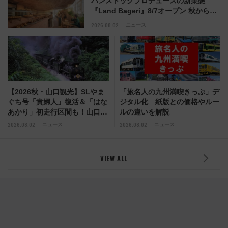
パンストックプロデュースの新業態
『Land Bageri』8/7オープン 秋からは
ビストロ営業も！
2026.08.02
ニュース
【2026秋・山口観光】SLやま
「旅名人の九州満喫きっぷ」デ
ぐち号「貴婦人」復活＆「はな
ジタル化 紙版との価格やルー
あかり」初走行区間も！山口
ルの違いを解説
DCの注目観光列車まとめ きっ
2026.08.02
2026.08.02
ニュース
ニュース
ぷの取り方は？
VIEW ALL