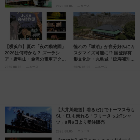
府･柳川の旅！YouTubeが公開に
2026.08.06
ニュース
【横浜市】夏の「夜の動物園」
憧れの「城泊」が自分好みにカ
2026は何時から？ ズーラシ
スタマイズ可能に!? 国登録有
ア・野毛山・金沢の電車アクセ
形文化財・丸亀城「延寿閣別
スや見どころ、限定イベントを
館」にオーダーメイド型の宿泊
2026.08.06
2026.08.06
ニュース
ニュース
徹底解説！
プランが誕生！
【大井川鐵道】着るだけでトーマス号も
SL・ELも乗れる「フリーきっぷTシャ
ツ」8月6日より受注販売
2026.08.05
ニュース