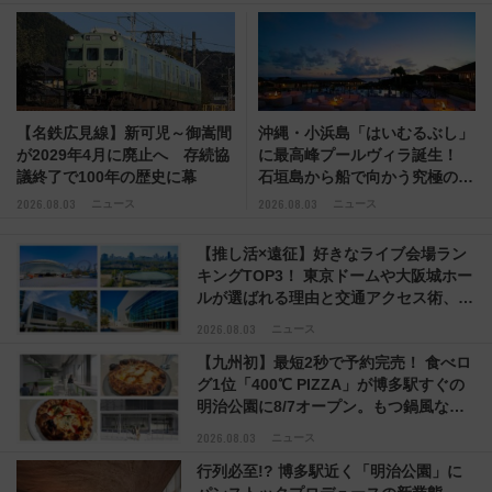
【名鉄広見線】新可児～御嵩間
沖縄・小浜島「はいむるぶし」
が2029年4月に廃止へ 存続協
に最高峰プールヴィラ誕生！
議終了で100年の歴史に幕
石垣島から船で向かう究極のご
褒美旅「何もしない贅沢」を体
2026.08.03
2026.08.03
ニュース
ニュース
験してみない？
【推し活×遠征】好きなライブ会場ラン
キングTOP3！ 東京ドームや大阪城ホー
ルが選ばれる理由と交通アクセス術、ラ
イブ会場に何を求める？
2026.08.03
ニュース
【九州初】最短2秒で予約完売！ 食べロ
グ1位「400℃ PIZZA」が博多駅すぐの
明治公園に8/7オープン。もつ鍋風など
限定メニューも
2026.08.03
ニュース
行列必至!? 博多駅近く「明治公園」に