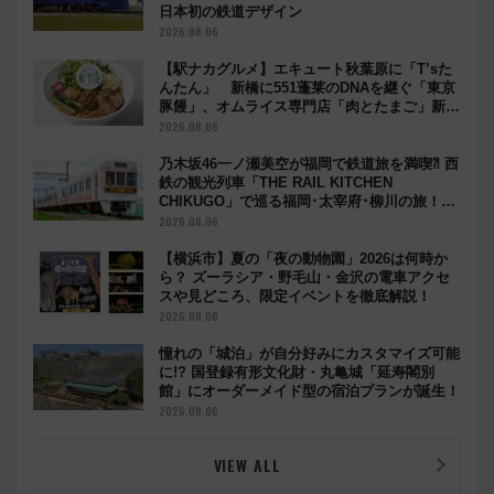
日本初の鉄道デザイン
2026.08.06
【駅ナカグルメ】エキュート秋葉原に「T’sた
んたん」 新橋に551蓬莱のDNAを継ぐ「東京
豚饅」、オムライス専門店「肉とたまご」新グ
ルメ続々登場！【2026年8月】
2026.08.06
乃木坂46一ノ瀬美空が福岡で鉄道旅を満喫⁈ 西
鉄の観光列車「THE RAIL KITCHEN
CHIKUGO」で巡る福岡･太宰府･柳川の旅！
YouTubeが公開に
2026.08.06
【横浜市】夏の「夜の動物園」2026は何時か
ら？ ズーラシア・野毛山・金沢の電車アクセ
スや見どころ、限定イベントを徹底解説！
2026.08.06
憧れの「城泊」が自分好みにカスタマイズ可能
に!? 国登録有形文化財・丸亀城「延寿閣別
館」にオーダーメイド型の宿泊プランが誕生！
2026.08.06
VIEW ALL