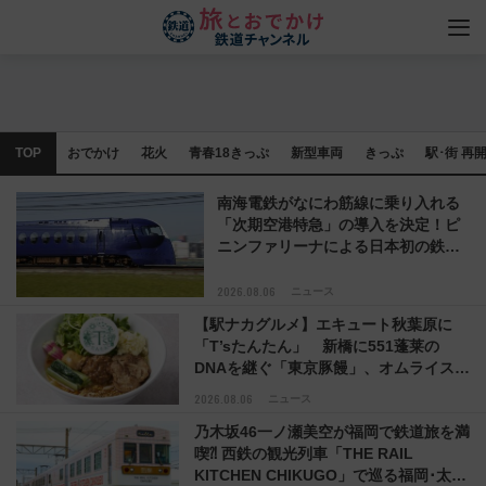
TOP
おでかけ
花火
青春18きっぷ
新型車両
きっぷ
駅･街 再
南海電鉄がなにわ筋線に乗り入れる
「次期空港特急」の導入を決定！ピ
ニンファリーナによる日本初の鉄道
デザイン
2026.08.06
ニュース
【駅ナカグルメ】エキュート秋葉原に
「T’sたんたん」 新橋に551蓬莱の
DNAを継ぐ「東京豚饅」、オムライス専
門店「肉とたまご」新グルメ続々登場！
2026.08.06
ニュース
【2026年8月】
乃木坂46一ノ瀬美空が福岡で鉄道旅を満
喫⁈ 西鉄の観光列車「THE RAIL
KITCHEN CHIKUGO」で巡る福岡･太宰