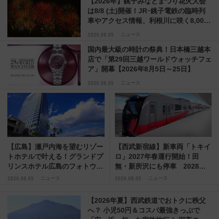
【2026年】銚子みなとまつり花火大会
は8/8 (土)開催！JR･銚子電鉄の臨時列
車やアクセス情報、利根川に咲く8,000
発の大迫力＆屋台を満喫
2026.08.05
ニュース
国内最大級の時計の祭典！日本橋三越本
店で「第29回三越ワールドウォッチフェ
ア」開幕【2026年8月5日～25日】
2026.08.05
ニュース
【広島】瀬戸内海を望むリゾー
【西武新宿線】新車両「トキイ
トホテルで叶える！グランドプ
ロ」2027年春運行開始！田
リンスホテル広島のフォトウエ
無・新所沢にも停車 2028年
ディング＆カジュアルパーティ
春には「第2弾」も
2026.08.05
2026.08.05
ニュース
ニュース
ープラン
【2026年夏】西武鉄道でおトクに秩父
へ？ 小児50円＆コスパ最強きっぷで