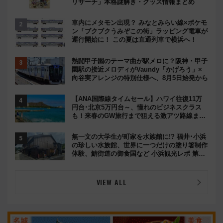
リサーチ」本格謎解き・グッズ情報まとめ
車内にメタモン出現？ みなとみらい線×ポケモ
ン「ブクブクうみぞこの街」ラッピング電車が
運行開始に！ この夏は直通列車で横浜へ！
熱闘甲子園のテーマ曲が駅メロに？阪神・甲子
園駅の接近メロディがVaundy「かげろう」×
向谷実アレンジの特別仕様へ、8月5日始発から
【ANA国際線タイムセール】ハワイ往復11万
円台･北京5万円台～、憧れのビジネスクラス
も！来春のGW旅行まで狙える激アツ路線まと
め（8/10まで）
無一文の大学生が町家を水族館に!? 福井･小浜
の珍しい水族館、世界に一つだけの塗り箸制作
体験、鯖街道の御食国など 小浜観光レポ 第2
弾
VIEW ALL