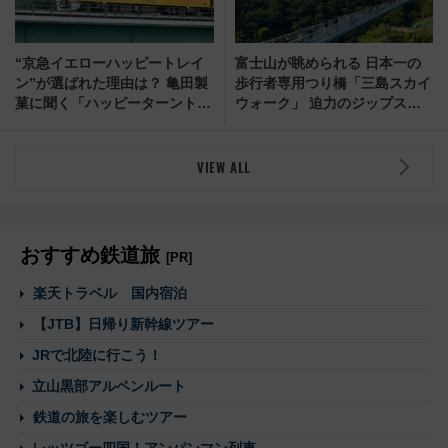
“京急イエローハッピートレイ
富士山が眺められる 日本一の
ン”が選ばれた理由は？ 亀田製
歩行者専用つり橋「三島スカイ
菓に聞く「ハッピーターントレ
ウォーク」 迫力のジップスラ
イン」誕生秘話
イドなども楽しめます （静岡
県 三島市）
VIEW ALL
おすすめ鉄道旅
[PR]
楽天トラベル 国内宿泊
【JTB】日帰り新幹線ツアー
JRで北陸に行こう！
立山黒部アルペンルート
鉄道の旅を楽しむツアー