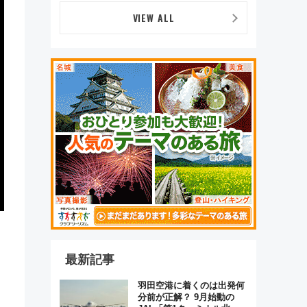
VIEW ALL
最新記事
羽田空港に着くのは出発何
分前が正解？ 9月始動の