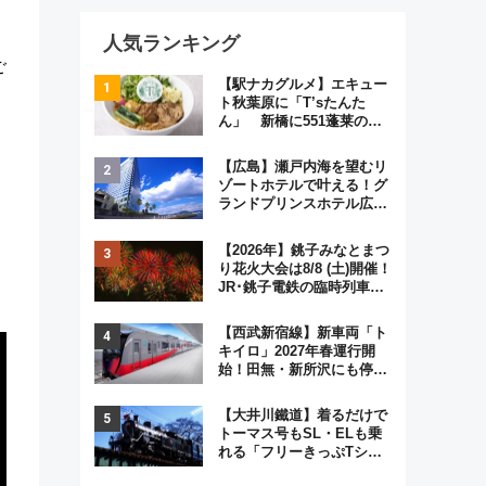
人気ランキング
ご
【駅ナカグルメ】エキュー
ト秋葉原に「T’sたんた
ん」 新橋に551蓬莱の
DNAを継ぐ「東京豚饅」、
オムライス専門店「肉とた
【広島】瀬戸内海を望むリ
まご」新グルメ続々登場！
ゾートホテルで叶える！グ
【2026年8月】
ランドプリンスホテル広島
のフォトウエディング＆カ
ジュアルパーティープラン
【2026年】銚子みなとまつ
り花火大会は8/8 (土)開催！
JR･銚子電鉄の臨時列車や
アクセス情報、利根川に咲
く8,000発の大迫力＆屋台
【西武新宿線】新車両「ト
を満喫
キイロ」2027年春運行開
始！田無・新所沢にも停
車 2028年春には「第2
弾」も
【大井川鐵道】着るだけで
トーマス号もSL・ELも乗
れる「フリーきっぷTシャ
ツ」8月6日より受注販売