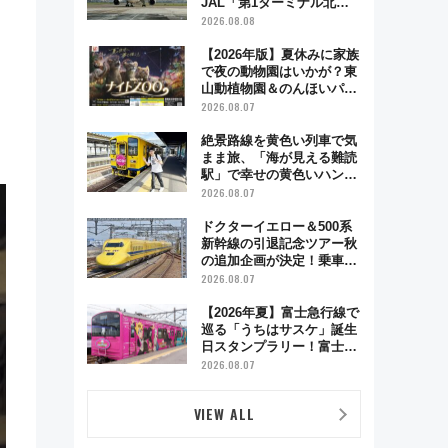
JAL「第1ターミナル北側
サテライト」は徒歩1キロ
2026.08.08
超え！ 知っておきたい変更
点まとめ
【2026年版】夏休みに家族
で夜の動物園はいかが？東
山動植物園＆のんほいパー
ク「ナイトZOO」開催情報
2026.08.07
絶景路線を黄色い列車で気
まま旅、「海が見える難読
駅」で幸せの黄色いハンカ
チに願いを 「新・鉄道ひ
2026.08.07
とり旅」279回目の舞台は
「島原鉄道」
ドクターイエロー＆500系
新幹線の引退記念ツアー秋
の追加企画が決定！乗車体
験やグッズ・ホテル情報ま
2026.08.07
とめ
【2026年夏】富士急行線で
巡る「うちはサスケ」誕生
日スタンプラリー！富士急
ハイランド限定グルメ＆グ
2026.08.07
ッズ徹底ガイド
VIEW ALL