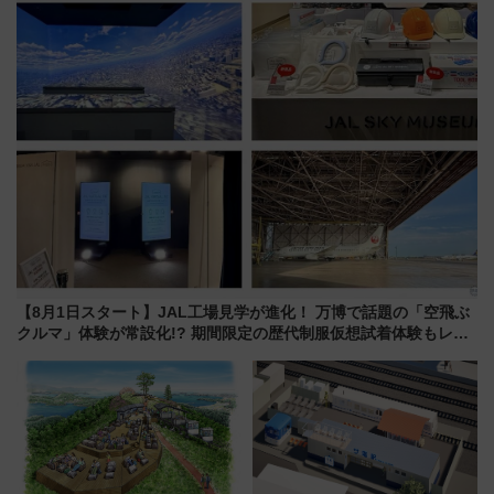
やり＆スタミナグルメ」6選【新
注目観光列車まとめ きっぷの取
店舗も！】
り方は？
【8月1日スタート】JAL工場見学が進化！ 万博で話題の「空飛ぶ
クルマ」体験が常設化!? 期間限定の歴代制服仮想試着体験もレポ
ート