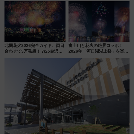
ー！ 注目の編成やデザインまと
14日から 新車両「トキイロ」体
め
験ブースも アクセスや申込方法
を解説
北國花火2026完全ガイド、両日
富士山と花火の絶景コラボ！
合わせて3万発超！ 7/25金沢大
2026年「河口湖湖上祭」を楽し
会・8/1川北大会の2つの花火大
む完全ガイド＆鉄道アクセスの
会の日程・アクセス・観覧席ま
ススメ
とめ（石川県）