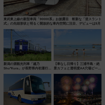
東武東上線の新型車両「90000系」お披露目 斬新な「逆スラント
式」の先頭形状と明るく開放的な車内空間に注目、デビューは9月
新潟の酒観光列車「越乃
【車なし日帰り】三浦半島・絶
Shu*Kura」が長野県内初運行！
景カフェと透明度AA穴場ビーチ
地酒と食を味わう信州プレDC特
を巡る！ おトクな電車きっぷ活
別企画
用してストレスフリー旅へ行こ
う！