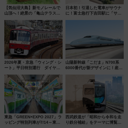
【気仙沼大島】新モノレールで
日本初！引退した電車がサウナ
山頂へ！絶景の「亀山テラス
に！富士急行下吉田駅に「サ電
360°」が7月19日オープン、休
（SADEN）」2026年12月開
暇村のお得な日帰りプランも登
業 行き交う電車の音や振動を
場
感じながら「ととのう」新感覚
2026年夏・京急「ウィング・シ
山陽新幹線「こだま」N700系
ート」平日特別運行 ダイヤ・
6000番代が新デザインに！産学
乗車方法を解説！2階建てバスや
連携で描く瀬戸内の波模様 運
三浦海岸を堪能できるお出かけ
用は今冬から
プランもご紹介
東急「GREEN×EXPO 2027」ラ
西武鉄道が「昭和から令和を走
ッピング特別列車が7/14～東
り鉄分補給」をテーマに博覧会
横・田園都市・目黒線でデビュ
を実施！くすのきホールで8月