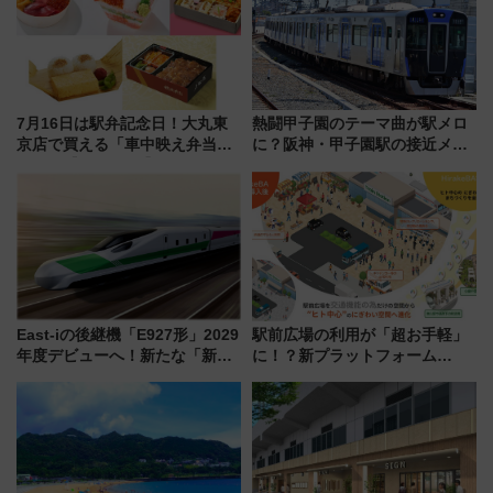
7月16日は駅弁記念日！大丸東
熱闘甲子園のテーマ曲が駅メロ
京店で買える「車中映え弁当」
に？阪神・甲子園駅の接近メロ
フェア【2026年夏】
ディがVaundy「かげろう」×向
谷実アレンジの特別仕様へ、8月
5日始発から
East-iの後継機「E927形」2029
駅前広場の利用が「超お手軽」
年度デビューへ！新たな「新幹
に！？新プラットフォーム
線専用検測車」の性能を徹底解
「HirakeBA」8月3日始動、ス
説【JR東日本】
マホで簡単申請 物販や演奏会な
どに【JR東日本】