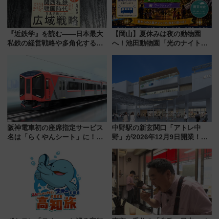
『近鉄学』を読む――日本最大
【岡山】夏休みは夜の動物園
私鉄の経営戦略や多角化する事
へ！池田動物園「光のナイトズ
業の根底にある考えを浮き彫り
ー2026」で光と動物が彩る特別
にする一冊
な夜
阪神電車初の座席指定サービス
中野駅の新玄関口「アトレ中
名は「らくやんシート」に！新
野」が2026年12月9日開業！新
型3000系で大阪梅田～山陽姫路
改札直結で屋上BBQも楽しめる
を快適移動
注目スポット