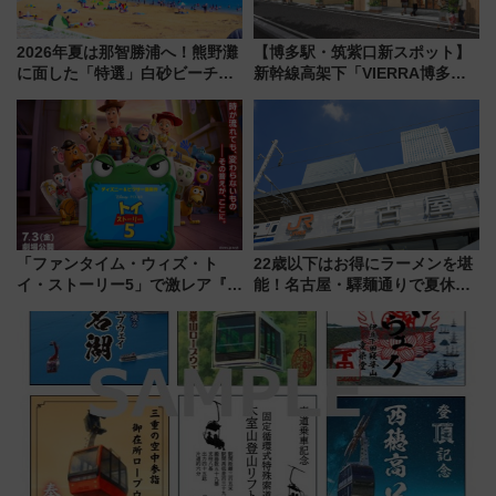
2026年夏は那智勝浦へ！熊野灘
【博多駅・筑紫口新スポット】
に面した「特選」白砂ビーチは
新幹線高架下「VIERRA博多テ
必見 「第17回那智勝浦町花火大
ラス」が9/18開業！九州初出店
会」は8月11日開催！
など注目の全6店舗 「博多活憩
通り」も一新
「ファンタイム・ウィズ・ト
22歳以下はお得にラーメンを堪
イ・ストーリー5」で激レア『ロ
能！名古屋・驛麺通りで夏休み
ルカナ』カードをゲット！最新
限定「U22応援割り」が7月21日
デコレーションも徹底解説
よりスタート