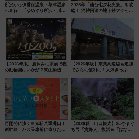
所沢から伊香保温泉・草津温泉
2026年「仙台七夕花火祭」を攻
へ直行！「ゆめぐり所沢・川越
略！ 混雑回避の地下鉄アクセス
号」で群馬の温泉旅をもっと気
からまだ買える有料席情報、花
軽に 運行ダイヤ・運賃を解説
火前に楽しむ仙台観光ルートま
で解説！
【2026年版】夏休みに家族で夜
【2026年版】東葉高速線も追加
の動物園はいかが？東山動植物
でさらに便利に！人気きっぷ
園＆のんほいパーク「ナイト
「サンキューちばフリーパス」
ZOO」開催情報
今年も発売 秋・早春に千葉県を
巡るなら使い勝手・コスパ抜群
再開発に沸く東京駅八重洲口！
【2026秋・山口観光】SLやまぐ
新幹線・バス乗車前に寄りたい
ち号「貴婦人」復活＆「はなあ
「ヤエチカ」2026年夏の「ひん
かり」初走行区間も！山口DCの