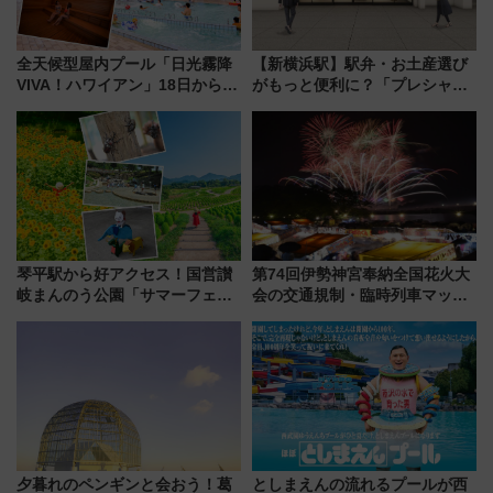
全天候型屋内プール「日光霧降
【新横浜駅】駅弁・お土産選び
VIVA！ハワイアン」18日から営
がもっと便利に？「プレシャス
業開始 小さなお子様連れのフ
デリ＆ギフト新横浜」がオープ
ァミリーから大人まで幅広い世
ン 場所や営業時間・限定弁当
代が一日中楽しる夏のリゾート
を紹介
を楽しんで
琴平駅から好アクセス！国営讃
第74回伊勢神宮奉納全国花火大
岐まんのう公園「サマーフェス
会の交通規制・臨時列車マッ
タ」コキアに、ひまわりに、カ
プ！JR東海・近鉄で快適にアク
ブトムシに楽しいがいっぱい
セス
夕暮れのペンギンと会おう！葛
としまえんの流れるプールが西