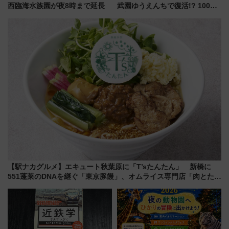
西臨海水族園が夜8時まで延長
武園ゆうえんちで復活!? 100周
年記念企画＆「春日のうん○スラ
イダー」に注目 2026年夏は所
沢へ遊びに行こう
【駅ナカグルメ】エキュート秋葉原に「T’sたんたん」 新橋に
551蓬莱のDNAを継ぐ「東京豚饅」、オムライス専門店「肉とたま
ご」新グルメ続々登場！【2026年8月】