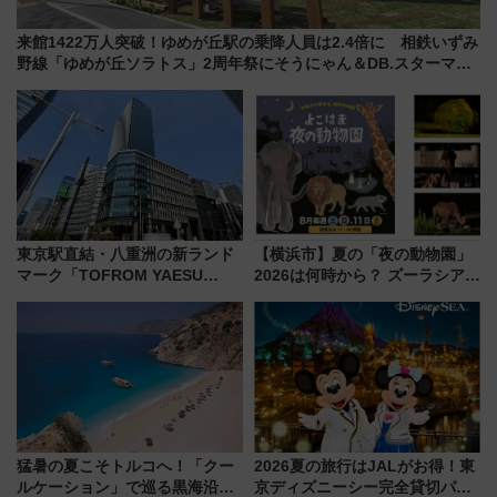
来館1422万人突破！ゆめが丘駅の乗降人員は2.4倍に 相鉄いずみ
野線「ゆめが丘ソラトス」2周年祭にそうにゃん＆DB.スターマン
が登場
東京駅直結・八重洲の新ランド
【横浜市】夏の「夜の動物園」
マーク「TOFROM YAESU
2026は何時から？ ズーラシア・
TOWER」9/10開業！ 雨に濡れ
野毛山・金沢の電車アクセスや
ないバスターミナル直結でスキ
見どころ、限定イベントを徹底
マ時間が充実
解説！
猛暑の夏こそトルコへ！「クー
2026夏の旅行はJALがお得！東
ルケーション」で巡る黒海沿岸
京ディズニーシー完全貸切パー