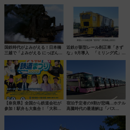
やエーゲ海の避暑リゾート 関
ティー招待券が当たるキャンペ
連検索数が前年比237％増、ナ
ーン始まる 条件は「夏の国内
ショジオも認める『2026年に訪
線に2回搭乗」
れるべき世界の旅先』
国鉄時代がよみがえる！日本橋
近鉄が新型レール削正車「きず
三越で「よみがえる にっぽんの
な」9月導入 「ミリング式」採
鉄道展」7/22-8/3開催、広田尚
用でメンテナンス作業を効率
敬の名作写真も、駅弁フェスも
化！安全性や乗り心地の向上に
同時開催！
貢献するだけでなく、全線区で
活躍するための仕組みも
【奈良県】全国から鉄道会社が
宿泊予定者の9割が悲鳴…ホテル
参加！駅弁も大集合！「大和鉄
高騰時代の最適解は「バス
道まつり2026」が8月8日・9日
泊」!? WILLER最新調査で判明
に開催決定
した、推し活遠征や観光時のリ
アルな懐事情