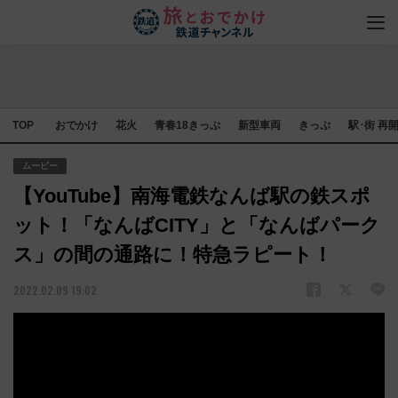
TOP
おでかけ
花火
青春18きっぷ
新型車両
きっぷ
駅･街 再
ムービー
【YouTube】南海電鉄なんば駅の鉄スポ
ット！「なんばCITY」と「なんばパーク
ス」の間の通路に！特急ラピート！
2022.02.09 19:02