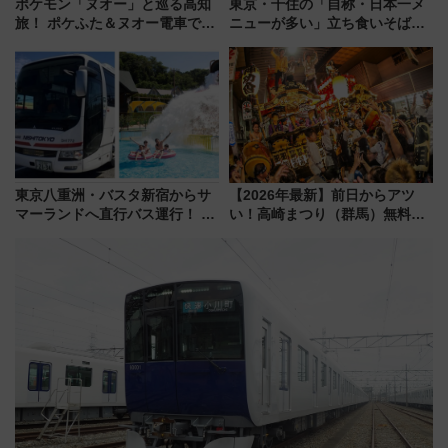
ポケモン「ヌオー」と巡る高知
東京・千住の「自称・日本一メ
旅！ ポケふた＆ヌオー電車で楽
ニューが多い」立ち食いそば屋
しむ鉄道スタンプラリーで土佐
とは？ ＢＳ日テレ『ドランク塚
路の絶景と絶品グルメを満喫！
地のふらっと立ち食いそば』
（7月18日スタート）
7/27夜10時～放送
東京八重洲・バスタ新宿からサ
【2026年最新】前日からアツ
マーランドへ直行バス運行！ お
い！高崎まつり（群馬）無料観
トクな1Dayパスで夏のプールと
覧エリアから初開催100人みこ
推し活を楽しもう！（2026年
しまで
8/1～31）