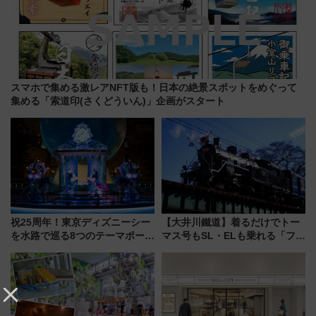
スマホで集める激レアNFT版も！日本の絶景スポットをめぐって
集める「索道印(さくどういん)」企画がスタート
祝25周年！東京ディズニーシー
【大井川鐵道】着るだけでトー
を水路で巡る8つのテーマポート
マス号もSL・ELも乗れる「フリ
と限定デコレーションを解説
ーきっぷTシャツ」8月6日より
受注販売