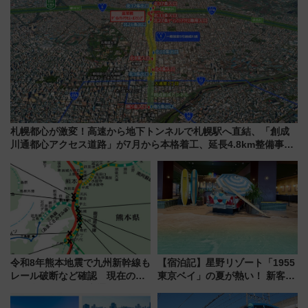
札幌都心が激変！高速から地下トンネルで札幌駅へ直結、「創成
川通都心アクセス道路」が7月から本格着工、延長4.8km整備事業
の全貌
令和8年熊本地震で九州新幹線も
【宿泊記】星野リゾート「1955
レール破断など確認 現在の運
東京ベイ」の夏が熱い！ 新客室
転見合わせ状況と交通網への影
「50sスターダムルーム」とア
響
メリカングルメ＆絶品スイーツ