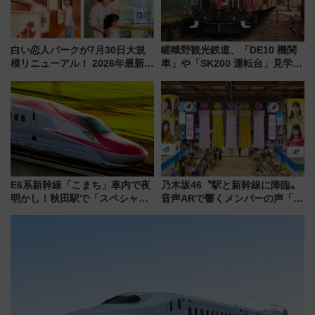
白い恋人パークが7月30日大規
嵯峨野観光鉄道、「DE10 機関
模リニューアル！ 2026年最新の
車」や「SK200 運転台」見学ツ
新エリア・工場見学の見どころ
アーを開催！ ラストランイベン
と料金・アクセスを徹底解説
トの一環で激レア体験できちゃ
（札幌市）
うかも 参加方法やスケジュール
をご紹介
E6系新幹線「こまち」車内で夜
乃木坂46〝駅と新幹線に降臨〟
明かし！秋田駅で「スペシャル
音声ARで響くメンバーの声「真
ナイト」8月開催、料金や予約方
夏の全国ツアー2026」
法は？