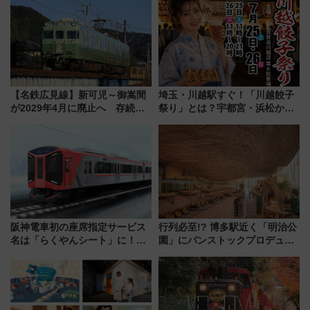
【名鉄広見線】新可児～御嵩間
埼玉・川越駅すぐ！「川越餃子
が2029年4月に廃止へ 存続協
祭り」とは？宇都宮・浜松から
議終了で100年の歴史に幕
ご当地和牛まで全国の人気餃子
を食べ比べ【7月25日・26日開
催】
阪神電車初の座席指定サービス
行列必至!? 博多駅近く「明治公
名は「らくやんシート」に！新
園」にパンストックプロデュー
型3000系で大阪梅田～山陽姫路
スの新業態『Land Bageri』8/7
を快適移動
オープン 秋からはビストロ営業
も！