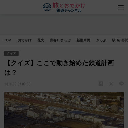
TOP
おでかけ
花火
青春18きっぷ
新型車両
きっぷ
駅･街 再
クイズ
【クイズ】ここで動き始めた鉄道計画
は？
2018.09.07 07:09