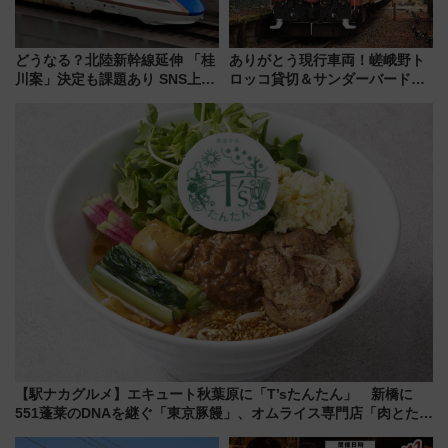
どうなる？北陸新幹線延伸 「桂
ありがとう現行車両！嵯峨野ト
川案」決定も課題あり SNS上の
ロッコ貸切＆サンダーバードレ
声は
ストランで語り合う秋の京都
斉藤雪乃＆福原トシヒロと行
く！9月13日「京都の鉄道満喫
ツアー」開催
【駅ナカグルメ】エキュート秋葉原に「T’sたんたん」 新橋に
551蓬莱のDNAを継ぐ「東京豚饅」、オムライス専門店「肉とたま
ご」新グルメ続々登場！【2026年8月】