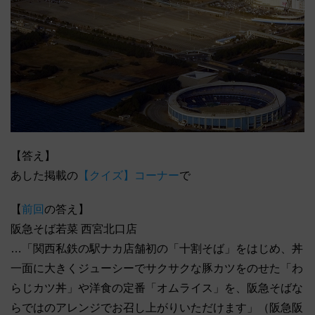
【答え】
あした掲載の
【クイズ】コーナー
で
【
前回
の答え】
阪急そば若菜 西宮北口店
…「関西私鉄の駅ナカ店舗初の「十割そば」をはじめ、丼
一面に大きくジューシーでサクサクな豚カツをのせた「わ
らじカツ丼」や洋食の定番「オムライス」を、阪急そばな
らではのアレンジでお召し上がりいただけます」（阪急阪