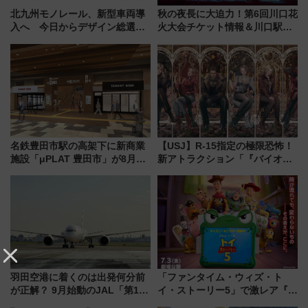
北九州モノレール、新型車両導
秋の夜長に大迫力！第6回川口花
入へ 今日からデザイン総選挙
火大会チケット情報＆川口駅か
始まる
らのアクセスガイド
名鉄豊田市駅の高架下に新商業
【USJ】R-15指定の極限恐怖！
施設「μPLAT 豊田市」が8月26
新アトラクション「『バイオハ
日開業！全8店舗が出店し街の新
ザード レクイエム』 ザ・ダイ
たな玄関口へ
ブ」今秋登場 ―予測不能の恐
怖に泣き叫べ―
羽田空港に着くのは出発何分前
「ファンタイム・ウィズ・ト
が正解？ 9月始動のJAL「第1タ
イ・ストーリー5」で激レア『ロ
ーミナル北側サテライト」は徒
ルカナ』カードをゲット！最新