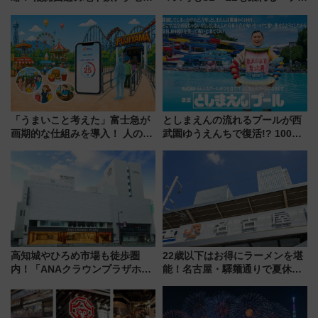
からまだ買える有料席情報、花
ーきっぷTシャツ」8月6日より
火前に楽しむ仙台観光ルートま
受注販売
で解説！
「うまいこと考えた」富士急が
としまえんの流れるプールが西
画期的な仕組みを導入！ 人のか
武園ゆうえんちで復活!? 100周
わりにスマホが並ぶ「分身く
年記念企画＆「春日のうん○スラ
ん」始動
イダー」に注目 2026年夏は所
沢へ遊びに行こう
高知城やひろめ市場も徒歩圏
22歳以下はお得にラーメンを堪
内！「ANAクラウンプラザホテ
能！名古屋・驛麺通りで夏休み
ル高知」が8月開業
限定「U22応援割り」が7月21日
よりスタート