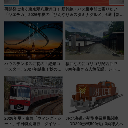
再開発に沸く東京駅八重洲口！ 新幹線・バス乗車前に寄りたい
「ヤエチカ」2026年夏の「ひんやり＆スタミナグルメ」6選【新店
舗も！】
ハウステンボスに初の「絶景コ
福井なのにゴリゴリ関西弁!?
ースター」2027年誕生！秋の
800年生きる人魚伝説、レトロ
「すんごいハロウィン」見どこ
建築の町並み「小浜西組」、町
ろも一挙紹介
屋カフェで非日常を！週末観光
に最適な小浜の歩き方
2026年夏・京急「ウィング・シ
JR北海道が新型事業用機関車
ート」平日特別運行 ダイヤ・
「DD200形式500代」3両導入へ