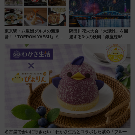
東京駅・八重洲グルメの新定
隅田川花火大会「大混雑」を回
番！「TOFROM YAESU」ミシ
避する3つの鉄則！銀座線96本
ュラン店から大衆酒場まで68店
増発･浅草線臨時ダイヤ･スカイ
舗が集結した食の空間を徹底解
ツリー駅の規制まとめ 7/25開催
剖！（9/10開業）
（2026年）
名古屋で会いに行きたい！わかさ生活とコラボした紫の「ブルー