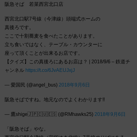
阪急そば 若菜西宮北口店
西宮北口駅7号線（今津線）頭端式ホームの
真後ろです。
ここで十割蕎麦を食べたことがあります。
立ち食いではなく、テーブル・カウンターに
座って頂くことが出来るお店です。
【クイズ】この真後ろにあるお店は？ | 2018/9/6 – 鉄道チ
ャンネル
https://t.co/6JvAEUJxjJ
— 愛国民 (@angel_bus)
2018年9月6日
阪急そばですね。地元なのでよくわかります‼️
— 鷹shige🇯🇵🇨🇺🇪🇸 (@RMhawks25)
2018年9月6日
「阪急そば」やな。