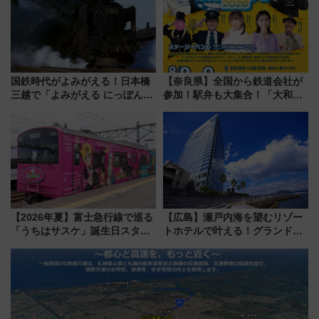
国鉄時代がよみがえる！日本橋
【奈良県】全国から鉄道会社が
三越で「よみがえる にっぽんの
参加！駅弁も大集合！「大和鉄
鉄道展」7/22-8/3開催、広田尚
道まつり2026」が8月8日・9日
敬の名作写真も、駅弁フェスも
に開催決定
同時開催！
【2026年夏】富士急行線で巡る
【広島】瀬戸内海を望むリゾー
「うちはサスケ」誕生日スタン
トホテルで叶える！グランドプ
プラリー！富士急ハイランド限
リンスホテル広島のフォトウエ
定グルメ＆グッズ徹底ガイド
ディング＆カジュアルパーティ
ープラン