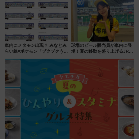
歩1キロ超え！ 知っておきたい
デコレーションも徹底解説
変更点まとめ
車内にメタモン出現？ みなとみ
球場のビール販売員が車内に登
らい線×ポケモン「ブクブクうみ
場！夏の移動を盛り上げるJR九
ぞこの街」ラッピング電車が運
州「ビール新幹線」7月31日・8
行開始に！ この夏は直通列車で
月7日限定 ソフトバンクホーク
横浜へ！
スとコラボ