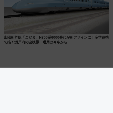
山陽新幹線「こだま」N700系6000番代が新デザインに！産学連携
で描く瀬戸内の波模様 運用は今冬から