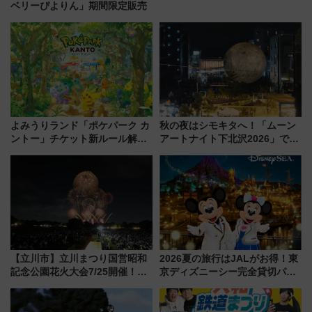
ベリーぴよりん」期間限定販売
よみうりランド「ポケパーク カ
秋の夜はシモキタへ！「ムーン
ントー」チケット新ルール解
アートナイト下北沢2026」でイ
説！購入制限の緩和と入場時の
マーシブシアターやアート巡り
本人確認が11月スタート
を満喫しよう
【立川市】立川まつり国営昭和
2026夏の旅行はJALがお得！東
記念公園花火大会7/25開催！
京ディズニーシー完全貸切パー
5000発の花火が夜を彩る 今年は
ティー招待券が当たるキャンペ
混雑に要注意、その理由は
ーン始まる 条件は「夏の国内
線に2回搭乗」