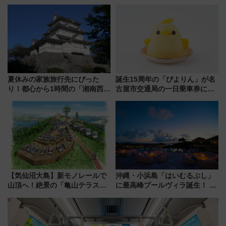
乗車方法を解説！2階建てバスや
三浦海岸を堪能できるお出かけ
プランもご紹介
夏休みの家族旅行先にぴった
誕生15周年の「ぴよりん」が名
り！都心から1時間の「湘南西エ
古屋市交通局の一日乗車券に！
リア」満喫ガイド 鎌倉・江の
東山線では貸切電車も登場【限
島とは異なる魅力を持つ今夏の
定1万5000枚】
注目スポット
【気仙沼大島】新モノレールで
沖縄・小浜島「はいむるぶし」
山頂へ！絶景の「亀山テラス
に最高峰プールヴィラ誕生！ 石
360°」が7月19日オープン、休
垣島から船で向かう究極のご褒
暇村のお得な日帰りプランも登
美旅「何もしない贅沢」を体験
場
してみない？