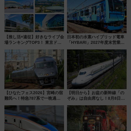
を満喫（千葉県浦安市）
【推し活×遠征】好きなライブ会
日本初の水素ハイブリッド電車
場ランキングTOP3！ 東京ドー
「HYBARI」2027年度末営業運
ムや大阪城ホールが選ばれる理
転へ 鉄道・発電・まちづくり
由と交通アクセス術、ライブ会
で水素利活用が加速
場に何を求める？
【ひなたフェス2026】宮崎の宿
【明日から】お盆の新幹線「の
難民へ！特急787系で一晩過ご
ぞみ」は自由席なし！8月8日午
せる夜間滞在型イベント「スワ
前はほぼ満席…でも数時間ズラ
ローおひさま」が救世主に？
せば空きが見つかることも 混
雑避ける「空席」探しのコツ