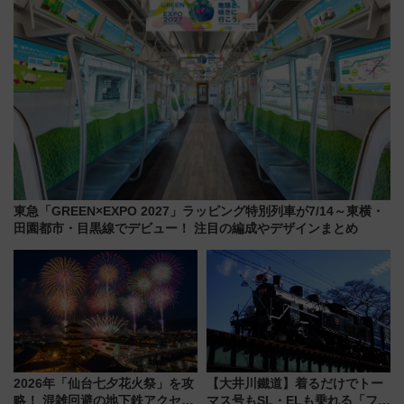
東急「GREEN×EXPO 2027」ラッピング特別列車が7/14～東横・
田園都市・目黒線でデビュー！ 注目の編成やデザインまとめ
2026年「仙台七夕花火祭」を攻
【大井川鐵道】着るだけでトー
略！ 混雑回避の地下鉄アクセス
マス号もSL・ELも乗れる「フリ