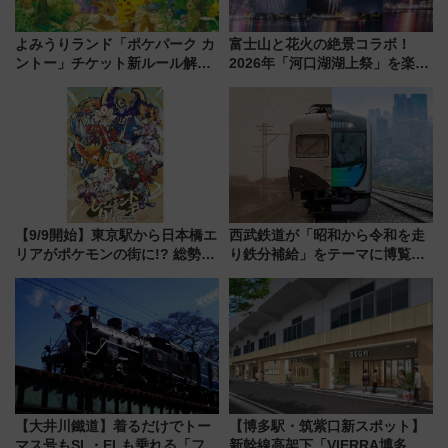
よみうりランド「ポケパーク カ
富士山と花火の絶景コラボ！
ントー」チケット新ルール解
2026年「河口湖湖上祭」を楽し
説！購入制限の緩和と入場時の
む完全ガイド＆鉄道アクセスの
本人確認が11月スタート
ススメ
【9/9開始】東京駅から日本橋エ
西武鉄道が「昭和から令和を走
リアがポケモンの街に!? 総勢
り鉄分補給」をテーマに博覧会
100匹以上が出現「レジェンド
を実施！くすのきホールで8月
リサーチ」本格謎解き・グッズ
14日から 新車両「トキイロ」体
情報まとめ
験ブースも アクセスや申込方法
を解説
【大井川鐵道】着るだけでトー
【博多駅・筑紫口新スポット】
マス号もSL・ELも乗れる「フリ
新幹線高架下「VIERRA博多テ