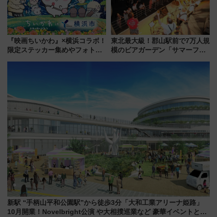
『映画ちいかわ』×横浜コラボ！
東北最大級！郡山駅前で7万人規
限定ステッカー集めやフォトス
模のビアガーデン「サマーフェ
ポット、特別花火でみなとみら
スタ IN KORIYAMA 2026」
いを満喫しよう（花火鑑賞会応
7/24-26開催！ 有料席はJRE
募は7/12まで！）
MALLで予約可能
新駅 “手柄山平和公園駅”から徒歩3分「大和工業アリーナ姫路」
10月開業！Novelbright公演 や大相撲巡業など 豪華イベントとア