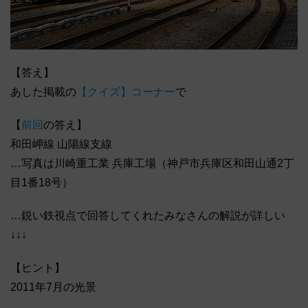
【答え】
あした掲載の
【クイズ】コーナー
で
【
前回
の答え】
和田岬線 山陽線支線
…写真は川崎重工業 兵庫工場（神戸市兵庫区和田山通2丁
目1番18号）
…鋭い鉄視点で回答してくれたみなさんの解説が詳しい
↓↓↓
【ヒント】
2011年7月の光景