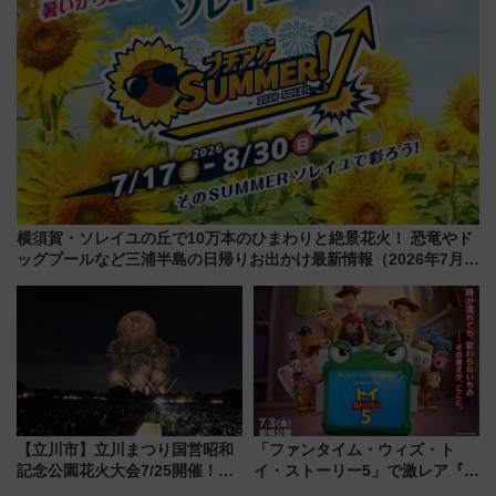
横須賀・ソレイユの丘で10万本のひまわりと絶景花火！ 恐竜やド
ッグプールなど三浦半島の日帰りお出かけ最新情報（2026年7月
17日～開催）
【立川市】立川まつり国営昭和
「ファンタイム・ウィズ・ト
記念公園花火大会7/25開催！
イ・ストーリー5」で激レア『ロ
5000発の花火が夜を彩る 今年は
ルカナ』カードをゲット！最新