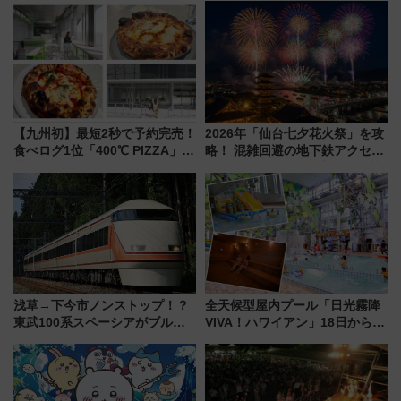
混雑に要注意、その理由は
デコレーションも徹底解説
【九州初】最短2秒で予約完売！
2026年「仙台七夕花火祭」を攻
食べログ1位「400℃ PIZZA」が
略！ 混雑回避の地下鉄アクセス
博多駅すぐの明治公園に8/7オー
からまだ買える有料席情報、花
プン。もつ鍋風など限定メニュ
火前に楽しむ仙台観光ルートま
ーも
で解説！
浅草→下今市ノンストップ！？
全天候型屋内プール「日光霧降
東武100系スペーシアがブルー
VIVA！ハワイアン」18日から営
リボン賞35周年記念で「デビュ
業開始 小さなお子様連れのフ
ー当時の停車駅」を再現 運転
ァミリーから大人まで幅広い世
時刻や特急券の買い方を紹介
代が一日中楽しる夏のリゾート
を楽しんで