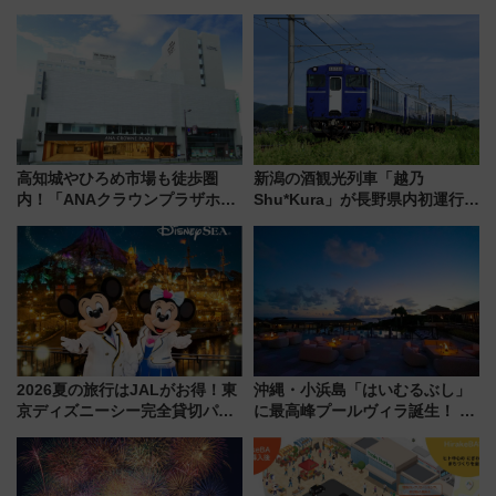
クセス
高知城やひろめ市場も徒歩圏
新潟の酒観光列車「越乃
内！「ANAクラウンプラザホテ
Shu*Kura」が長野県内初運行！
ル高知」が8月開業
地酒と食を味わう信州プレDC特
別企画
2026夏の旅行はJALがお得！東
沖縄・小浜島「はいむるぶし」
京ディズニーシー完全貸切パー
に最高峰プールヴィラ誕生！ 石
ティー招待券が当たるキャンペ
垣島から船で向かう究極のご褒
ーン始まる 条件は「夏の国内
美旅「何もしない贅沢」を体験
線に2回搭乗」
してみない？