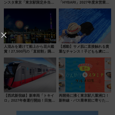
ンスタ東京「東京駅限定弁当
「HYBARI」2027年度末営業運
2026 売上ランキング」
転へ 鉄道・発電・まちづくり
で水素利活用が加速
人混みを避けて船上から花火鑑
【感動】サメ肌に直接触れる貴
賞！27,500円の「直前割」隅田
重なチャンス！子どもも虜にな
川花火クルーズはデパ地下グル
る鴨川シーワールド「エイとサ
メも持ち込みOK
メのタッチングプール」【夏休
み限定企画】
【西武新宿線】新車両「トキイ
再開発に沸く東京駅八重洲口！
ロ」2027年春運行開始！田無・
新幹線・バス乗車前に寄りたい
新所沢にも停車 2028年春には
「ヤエチカ」2026年夏の「ひん
「第2弾」も
やり＆スタミナグルメ」6選【新