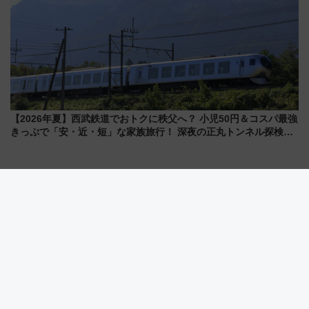
【2026年夏】西武鉄道でおトクに秩父へ？ 小児50円＆コスパ最強
きっぷで「安・近・短」な家族旅行！ 深夜の正丸トンネル探検や
特急ラビューも