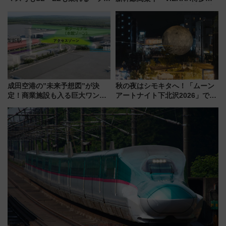
ーきっぷTシャツ」8月6日より
ラス」が9/18開業！九州初出店
受注販売
など注目の全6店舗 「博多活憩
通り」も一新
成田空港の”未来予想図”が決
秋の夜はシモキタへ！「ムーン
定！商業施設も入る巨大ワンタ
アートナイト下北沢2026」でイ
ーミナル、京成の高架新駅整備
マーシブシアターやアート巡り
で新型特急が品川･羽田とを結
を満喫しよう
ぶ！ JR空港駅は2面3線化！