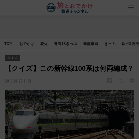
TOP
おでかけ
花火
青春18きっぷ
新型車両
きっぷ
駅･街 再
クイズ
【クイズ】この新幹線100系は何両編成？
2019.01.22 11:01