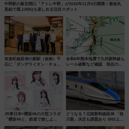
中野駅の新玄関口「アトレ中野」が2026年12月9日開業！新改札
直結で屋上BBQも楽しめる注目スポット
有楽町線延伸の新駅（仮称）千
令和8年熊本地震で九州新幹線も
石に「ダンデライオン・チョコ
レール破断など確認 現在の運
レート」が出店！ 東京メトロが
転見合わせ状況と交通網への影
1億円出資で挑む新時代のまちづ
響
くりとは？
JR東日本×櫻坂46の大型コラボ
どうなる？北陸新幹線延伸 「桂
「櫻坂46と、鉄道で旅しよ
川案」決定も課題あり SNS上の
う。」が7月20日より始動！新
声は