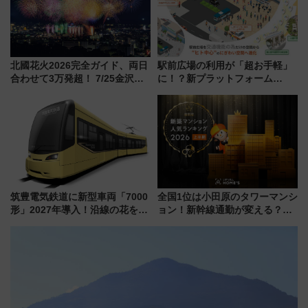
北國花火2026完全ガイド、両日
駅前広場の利用が「超お手軽」
合わせて3万発超！ 7/25金沢大
に！？新プラットフォーム
会・8/1川北大会の2つの花火大
「HirakeBA」8月3日始動、ス
会の日程・アクセス・観覧席ま
マホで簡単申請 物販や演奏会な
とめ（石川県）
どに【JR東日本】
筑豊電気鉄道に新型車両「7000
全国1位は小田原のタワーマンシ
形」2027年導入！沿線の花をイ
ョン！新幹線通勤が変える？
メージしたイエローを採用 車
「住みたい街」の最新トレンド
内は落ち着いたゆとりある空間
【新築マンション人気ランキン
に
グ】