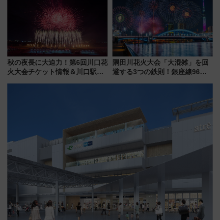
プランもご紹介
秋の夜長に大迫力！第6回川口花
隅田川花火大会「大混雑」を回
火大会チケット情報＆川口駅か
避する3つの鉄則！銀座線96本
らのアクセスガイド
増発･浅草線臨時ダイヤ･スカイ
ツリー駅の規制まとめ 7/25開催
（2026年）