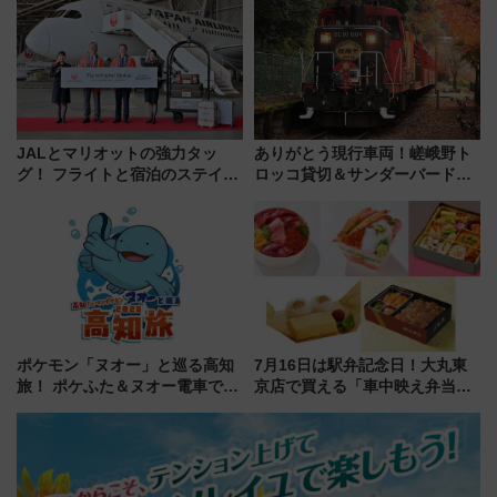
潟・長野・庄内へ
JALとマリオットの強力タッ
ありがとう現行車両！嵯峨野ト
グ！ フライトと宿泊のステイタ
ロッコ貸切＆サンダーバードレ
スマッチでFLY ON ポイントや
ストランで語り合う秋の京都
上級会員資格を効率よく獲得す
斉藤雪乃＆福原トシヒロと行
る方法を解説
く！9月13日「京都の鉄道満喫
ツアー」開催
ポケモン「ヌオー」と巡る高知
7月16日は駅弁記念日！大丸東
旅！ ポケふた＆ヌオー電車で楽
京店で買える「車中映え弁当」
しむ鉄道スタンプラリーで土佐
フェア【2026年夏】
路の絶景と絶品グルメを満喫！
（7月18日スタート）