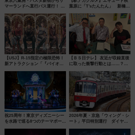
東京八重洲・バスタ新宿からサ
【駅ナカグルメ】エキュート秋
マーランドへ直行バス運行！ お
葉原に「T’sたんたん」 新橋に
トクな1Dayパスで夏のプールと
551蓬莱のDNAを継ぐ「東京豚
推し活を楽しもう！（2026年
饅」、オムライス専門店「肉と
8/1～31）
たまご」新グルメ続々登場！
【2026年8月】
【USJ】R-15指定の極限恐怖！
【ＢＳ日テレ】 友近が収録直後
新アトラクション「『バイオハ
に取った衝撃行動とは……？
ザード レクイエム』 ザ・ダイ
『友近・礼二の妄想トレイン』
ブ」今秋登場 ―予測不能の恐
で極上の夏祭り鉄道旅を放送
怖に泣き叫べ―
祝25周年！東京ディズニーシー
2026年夏・京急「ウィング・シ
を水路で巡る8つのテーマポート
ート」平日特別運行 ダイヤ・
と限定デコレーションを解説
乗車方法を解説！2階建てバスや
三浦海岸を堪能できるお出かけ