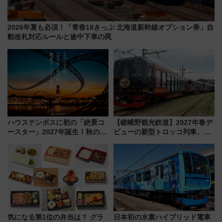
2026年夏も必須！「青春18きっぷ 北海道新幹線オプション券」自
動改札対応ルールと途中下車の罠
ハウステンボスに初の「絶景コ
【嵯峨野観光鉄道】2027年春デ
ースター」2027年誕生！秋の
ビューの新型トロッコ列車、い
「すんごいハロウィン」見どこ
よいよ試運転開始へ！現行車両
ろも一挙紹介
は2026年で引退
気になる第1位の弁当は？ グラ
日本初の水素ハイブリッド電車