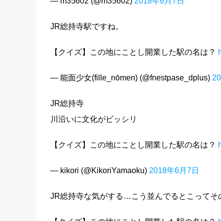
— m35602 (@m35602)
2018年6月7日
JR総持寺駅ですね。
【クイズ】この地にことし開業した駅の名は？
— 能面少女(fille_nōmen) (@fnestpase_dplus)
2
JR総持寺
川沿いに文化がビッシリ
【クイズ】この地にことし開業した駅の名は？
— kikori (@KikoriYamaoku)
2018年6月7日
JR総持寺な気がする…こう並んでるとこってそ