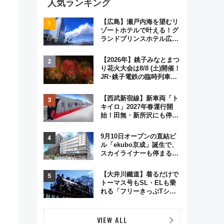
人気ランキング
【広島】瀬戸内海を望むリ
ゾートホテルで叶える！グ
ランドプリンスホテル広島
のフォトウエディング＆カ
ジュアルパーティープラン
【2026年】銚子みなとまつ
り花火大会は8/8 (土)開催！
JR･銚子電鉄の臨時列車や
アクセス情報、利根川に咲
く8,000発の大迫力＆屋台
【西武新宿線】新車両「ト
を満喫
キイロ」2027年春運行開
始！田無・新所沢にも停
車 2028年春には「第2
弾」も
9月10日オープンの直結ビ
ル「ekubo京成」誕生で、
スカイライナーも停まる巨
大ハブ駅・新鎌ヶ谷はどう
変わる？ 全テナント情報も
【大井川鐵道】着るだけで
公開！
トーマス号もSL・ELも乗
れる「フリーきっぷTシャ
ツ」8月6日より受注販売
VIEW ALL