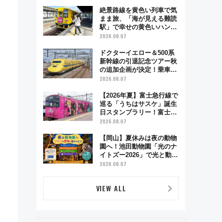
絶景路線を黄色い列車で気
まま旅、「海が見える難読
駅」で幸せの黄色いハンカ
チに願いを 「新・鉄道ひ
2026.08.07
とり旅」279回目の舞台は
「島原鉄道」
ドクターイエロー＆500系
新幹線の引退記念ツアー秋
の追加企画が決定！乗車体
験やグッズ・ホテル情報ま
2026.08.07
とめ
【2026年夏】富士急行線で
巡る「うちはサスケ」誕生
日スタンプラリー！富士急
ハイランド限定グルメ＆グ
2026.08.07
ッズ徹底ガイド
【岡山】夏休みは夜の動物
園へ！池田動物園「光のナ
イトズー2026」で光と動物
が彩る特別な夜
2026.08.07
VIEW ALL