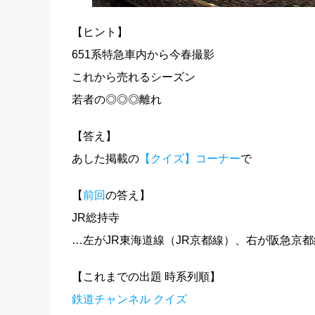
【ヒント】
651系特急車内から今春撮影
これから売れるシーズン
若者の◎◎◎離れ
【答え】
あした掲載の
【クイズ】コーナー
で
【
前回
の答え】
JR総持寺
…左がJR東海道線（JR京都線）、右が阪急京
【これまでの出題 時系列順】
鉄道チャンネル クイズ