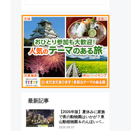
最新記事
【2026年版】夏休みに家族
で夜の動物園はいかが？東
山動植物園＆のんほいパー
ク「ナイトZOO」開催情報
2026.08.07