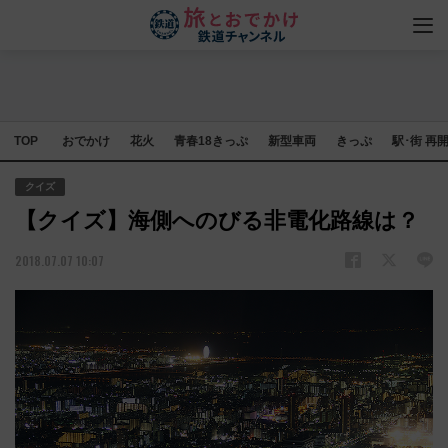
TOP
おでかけ
花火
青春18きっぷ
新型車両
きっぷ
駅･街 再
クイズ
【クイズ】海側へのびる非電化路線は？
2018.07.07 10:07