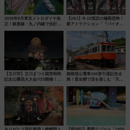
2026年9月東京メトロダイヤ改
【USJ】R-15指定の極限恐怖！
正！銀座線・丸ノ内線で合計
新アトラクション「『バイオハ
212本の大増発、混雑緩和に期
ザード レクイエム』 ザ・ダイ
待
ブ」今秋登場 ―予測不能の恐
怖に泣き叫べ―
【立川市】立川まつり国営昭和
箱根登山電車100形引退記念企
記念公園花火大会7/25開催！
画！窓全開で涼を楽しむ「天然
5000発の花火が夜を彩る 今年は
クーラー体験号」と限定鉄コレ
混雑に要注意、その理由は
発売
ありがとう現行車両！嵯峨野ト
【宿泊記】星野リゾート「1955