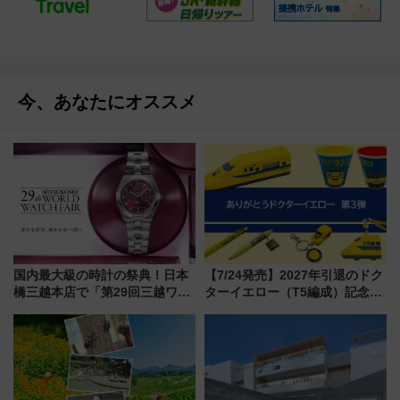
今、あなたにオススメ
国内最大級の時計の祭典！日本
【7/24発売】2027年引退のドク
橋三越本店で「第29回三越ワー
ターイエロー（T5編成）記念グ
ルドウォッチフェア」開幕
ッズ7種が登場！ 新幹線車内放
【2026年8月5日～25日】
送の目覚まし時計など通販・販
売店舗まとめ