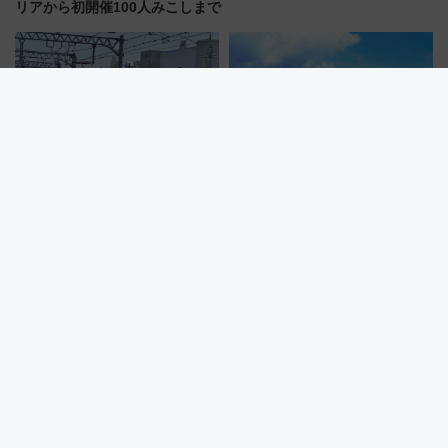
リアから初開催100人みこしまで
熱闘甲子園のテーマ曲が駅メロ
2026年夏は那智勝浦へ！熊野灘
に？阪神・甲子園駅の接近メロ
に面した「特選」白砂ビーチは
ディがVaundy「かげろう」×向
必見 「第17回那智勝浦町花火大
谷実アレンジの特別仕様へ、8月
会」は8月11日開催！
5日始発から
としまえんの流れるプールが西
【2026年最新】新潟駅の再開発
武園ゆうえんちで復活!? 100周
はいつ完成？ 万代広場全面完成
年記念企画＆「春日のうん○スラ
から「にいがた2キロ」・古町再
イダー」に注目 2026年夏は所
開発、バスタ新潟構想まで徹底
沢へ遊びに行こう
解説！