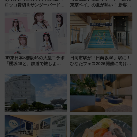
ロッコ貸切＆サンダーバードレ
東京ベイ」の夏が熱い！ 新客室
ストランで語り合う秋の京都
「50sスターダムルーム」とア
斉藤雪乃＆福原トシヒロと行
メリカングルメ＆絶品スイーツ
く！9月13日「京都の鉄道満喫
を満喫（千葉県浦安市）
ツアー」開催
JR東日本×櫻坂46の大型コラボ
日向市駅が「日向坂46」駅に！
「櫻坂46と、鉄道で旅しよ
ひなたフェス2026開催に向けJR
う。」が7月20日より始動！新
九州が記念きっぷや臨時列車で
潟・長野・庄内へ
全力応援 夜行列車「ドリーム
おひさま号」も走る