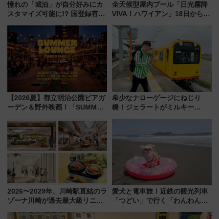
憧れの「城泊」が自分好みにカ
全天候型屋内プール「日光霧降
スタマイズ可能に!? 国登録有形
VIVA！ハワイアン」18日から営
文化財・丸亀城「延寿閣別館」
業開始 小さなお子様連れのフ
にオーダーメイド型の宿泊プラ
ァミリーから大人まで幅広い世
ンが誕生！
代が一日中楽しる夏のリゾート
を楽しんで
【2026夏】都立明治公園ビアガ
希少なナローゲージにねじり
ーデン＆野外映画！「SUMMER
橋！ジェラートがミルキー
LOUNGE」のアクセスと上映ス
米！？「新・鉄道ひとり旅」
ケジュール 夜風とビール、映画
278回目の舞台は「三岐鉄道北
を満喫！
勢線」
2026〜2029年、川崎駅直結のラ
愛犬と電車旅！近鉄の観光列車
ゾーナ川崎が過去最大級リニュ
「つどい」で行く「わんわん列
ーアル！ フードコート拡大など
車」第5弾！海辺のBBQも楽し