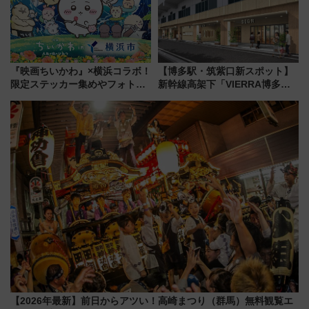
『映画ちいかわ』×横浜コラボ！
【博多駅・筑紫口新スポット】
限定ステッカー集めやフォトス
新幹線高架下「VIERRA博多テ
ポット、特別花火でみなとみら
ラス」が9/18開業！九州初出店
いを満喫しよう（花火鑑賞会応
など注目の全6店舗 「博多活憩
募は7/12まで！）
通り」も一新
【2026年最新】前日からアツい！高崎まつり（群馬）無料観覧エ