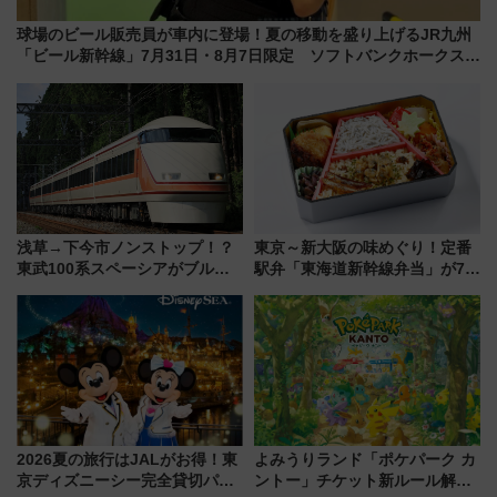
球場のビール販売員が車内に登場！夏の移動を盛り上げるJR九州
「ビール新幹線」7月31日・8月7日限定 ソフトバンクホークスと
コラボ
浅草→下今市ノンストップ！？
東京～新大阪の味めぐり！定番
東武100系スペーシアがブルー
駅弁「東海道新幹線弁当」が7月
リボン賞35周年記念で「デビュ
21日にリニューアル発売
ー当時の停車駅」を再現 運転
時刻や特急券の買い方を紹介
2026夏の旅行はJALがお得！東
よみうりランド「ポケパーク カ
京ディズニーシー完全貸切パー
ントー」チケット新ルール解