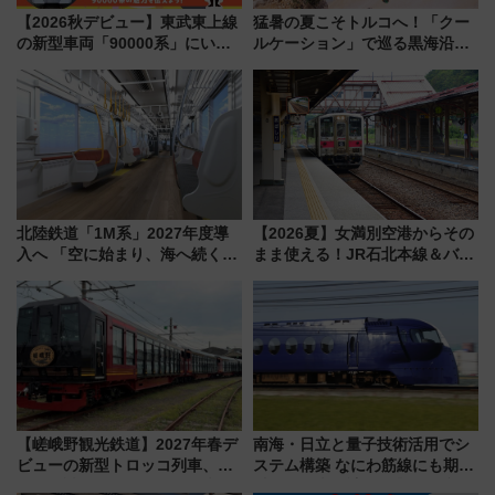
【2026秋デビュー】東武東上線
猛暑の夏こそトルコへ！「クー
の新型車両「90000系」にいち
ルケーション」で巡る黒海沿岸
早く乗れる！ 8/11開催の小学生
やエーゲ海の避暑リゾート 関
向け先行試乗会でキッズアンバ
連検索数が前年比237％増、ナ
サダーになろう
ショジオも認める『2026年に訪
れるべき世界の旅先』
北陸鉄道「1M系」2027年度導
【2026夏】女満別空港からその
入へ 「空に始まり、海へ続く」
まま使える！JR石北本線＆バス
白山比咩神社をモチーフにした
乗り放題「北見・網走周遊フリ
神秘的なデザイン
ーパス」でおトクに道東観光
（8/3発売）
【嵯峨野観光鉄道】2027年春デ
南海・日立と量子技術活用でシ
ビューの新型トロッコ列車、い
ステム構築 なにわ筋線にも期待
よいよ試運転開始へ！現行車両
乗務員・車両計画作業を短縮へ