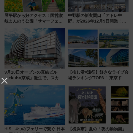
琴平駅から好アクセス！国営讃
中野駅の新玄関口「アトレ中
岐まんのう公園「サマーフェス
野」が2026年12月9日開業！新
タ」コキアに、ひまわりに、カ
改札直結で屋上BBQも楽しめる
ブトムシに楽しいがいっぱい
注目スポット
9月10日オープンの直結ビル
【推し活×遠征】好きなライブ会
「ekubo京成」誕生で、スカイ
場ランキングTOP3！ 東京ドー
ライナーも停まる巨大ハブ駅・
ムや大阪城ホールが選ばれる理
新鎌ヶ谷はどう変わる？ 全テナ
由と交通アクセス術、ライブ会
ント情報も公開！
場に何を求める？
HIS「4つのフェリーで繋ぐ 日本
【横浜市】夏の「夜の動物園」