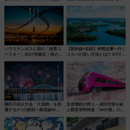
新エリア・工場見学の見どころ
業の根底にある考えを浮き彫り
と料金・アクセスを徹底解説
にする一冊
（札幌市）
ハウステンボスに初の「絶景コ
【新幹線×近鉄】伊勢志摩へ行く
ースター」2027年誕生！秋の
コスパの良い方法とは!? EXサー
「すんごいハロウィン」見どこ
ビス限定「近鉄伊勢志摩フリー
ろも一挙紹介
パス」の購入方法と紙版・デジ
タル版の違いを解説
隅田川花火大会「大混雑」を回
京成電鉄が押上～成田空港を結
避する3つの鉄則！銀座線96本
ぶ新型有料特急「3900形」のコ
増発･浅草線臨時ダイヤ･スカイ
ンセプト・デザイン公開 愛称
ツリー駅の規制まとめ 7/25開催
募集も実施
（2026年）