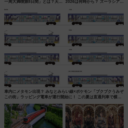
一周大満喫旅8日間」とは？天橋
2026は何時から？ ズーラシア・
立・小樽・日光東照宮など全国
野毛山・金沢の電車アクセスや
の絶景＆限定グルメを網羅！煩
見どころ、限定イベントを徹底
雑な手続きも不要でお手軽に楽
解説！
しめるプランが登場
車内にメタモン出現？ みなとみらい線×ポケモン「ブクブクうみぞ
この街」ラッピング電車が運行開始に！ この夏は直通列車で横浜
へ！