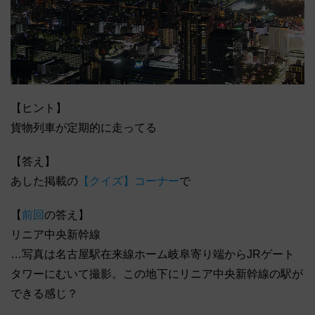
【ヒント】
貨物列車が定期的に走ってる
【答え】
あした掲載の
【クイズ】コーナー
で
【
前回
の答え】
リニア中央新幹線
…写真は名古屋駅在来線ホーム岐阜寄り端からJRゲート
タワーにむいて撮影。この地下にリニア中央新幹線の駅が
できる感じ？