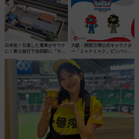
は2026年で引退
日本初！引退した電車がサウナ
大阪・関西万博公式キャラクタ
に！富士急行下吉田駅に「サ電
ー「ミャクミャク」ピンバッジ
（SADEN）」2026年12月開
新登場！関西の駅構内などで7月
業 行き交う電車の音や振動を
中旬発売
感じながら「ととのう」新感覚