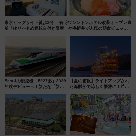
東京ビッグサイト徒歩3分！ 有明ワシントンホテル改装オープン直
前「ゆりかもめ運転台付き客室」や海鮮丼が人気の朝食ビュッフ
ェを現地レポ
East-iの後継機「E927形」2029
【夏の箱根】ライトアップされ
年度デビューへ！新たな「新幹
た海賊船で涼しく優雅に！芦ノ
線専用検測車」の性能を徹底解
湖花火大会にあわせた特別なク
説【JR東日本】
ルーズ