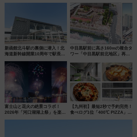
ティー招待券が当たるキャンペ
説！購入制限の緩和と入場時の
ーン始まる 条件は「夏の国内
本人確認が11月スタート
線に2回搭乗」
新函館北斗駅の裏側に潜入！北
中目黒駅前に高さ160mの複合タ
海道新幹線開業10周年で駅長
ワー「中目黒駅前北地区」再開
室・地下通路など公開イベン
発の全貌
ト 参加方法や体験内容を紹介
富士山と花火の絶景コラボ！
【九州初】最短2秒で予約完売！
2026年「河口湖湖上祭」を楽し
食べログ1位「400℃ PIZZA」が
む完全ガイド＆鉄道アクセスの
博多駅すぐの明治公園に8/7オー
ススメ
プン。もつ鍋風など限定メニュ
ーも