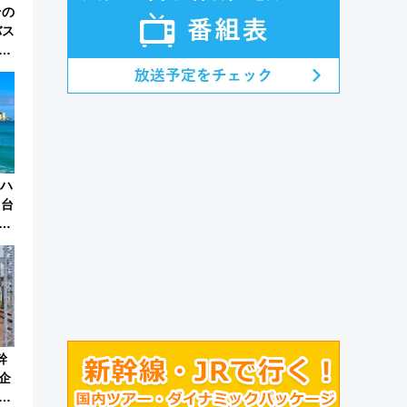
その
バス
リ
】ハ
円台
！
ア
幹
企
・