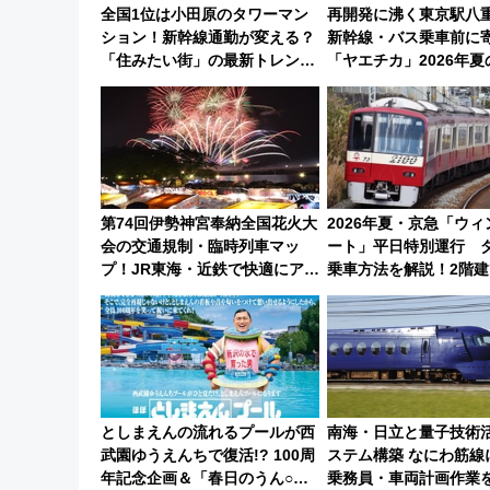
全国1位は小田原のタワーマン
再開発に沸く東京駅八
ション！新幹線通勤が変える？
新幹線・バス乗車前に
「住みたい街」の最新トレンド
「ヤエチカ」2026年
【新築マンション人気ランキン
やり＆スタミナグルメ」
グ】
【新店舗も！】
第74回伊勢神宮奉納全国花火大
2026年夏・京急「ウ
会の交通規制・臨時列車マッ
ート」平日特別運行 
プ！JR東海・近鉄で快適にアク
乗車方法を解説！2階建
セス
や三浦海岸を堪能でき
けプランもご紹介
としまえんの流れるプールが西
南海・日立と量子技術
武園ゆうえんちで復活!? 100周
ステム構築 なにわ筋線
年記念企画＆「春日のうん○ス
乗務員・車両計画作業