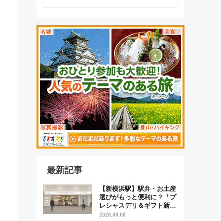
最新記事
【新横浜駅】駅弁・お土産
選びがもっと便利に？「プ
レシャスデリ＆ギフト新横
浜」がオープン 場所や営
2026.08.08