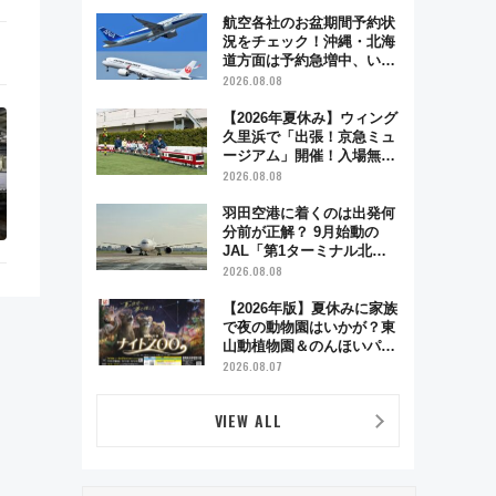
業時間・限定弁当を紹介
航空各社のお盆期間予約状
況をチェック！沖縄・北海
道方面は予約急増中、いま
から狙うべき日は？
2026.08.08
【2026年夏休み】ウィング
久里浜で「出張！京急ミュ
ージアム」開催！入場無料
でスタンプラリーや子ども
2026.08.08
制服撮影も
羽田空港に着くのは出発何
分前が正解？ 9月始動の
JAL「第1ターミナル北側
サテライト」は徒歩1キロ
2026.08.08
超え！ 知っておきたい変更
点まとめ
【2026年版】夏休みに家族
で夜の動物園はいかが？東
山動植物園＆のんほいパー
ク「ナイトZOO」開催情報
2026.08.07
VIEW ALL