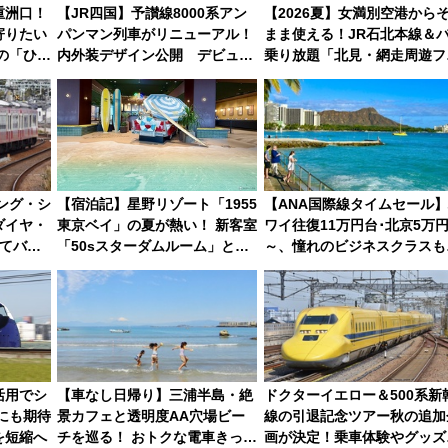
重洲口！
【JR四国】予讃線8000系アン
【2026夏】女満別空港から
寄りたい
パンマン列車がリニューアル！
まま使える！JR石北本線＆
夏の「ひん
内外装デザイン公開 デビュー
乗り放題「北見・網走周遊フ
6選
は今年12月
ーパス」でおトクに道東観光
（8/3発売）
ィング・シ
【宿泊記】星野リゾート「1955
【ANA国際線タイムセール
ダイヤ・
東京ベイ」の夏が熱い！ 新客室
ワイ往復11万円台･北京5万
てバス
「50sスターダムルーム」とア
～、憧れのビジネスクラスも
るお出か
メリカングルメ＆絶品スイーツ
来春のGW旅行まで狙える激
を満喫（千葉県浦安市）
ツ路線まとめ（8/10まで）
活用でシ
【車なし日帰り】三浦半島・絶
ドクターイエロー＆500系新
にも期待
景カフェと透明度AA穴場ビー
線の引退記念ツアー秋の追加
を短縮へ
チを巡る！ おトクな電車きっぷ
画が決定！乗車体験やグッズ