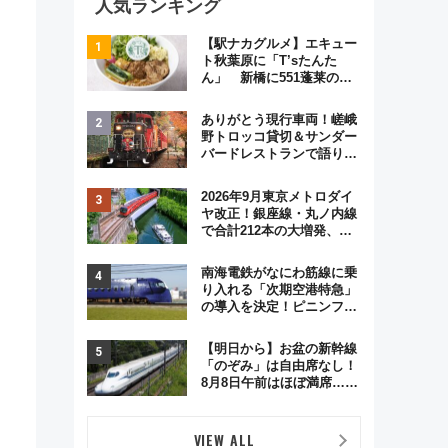
人気ランキング
【駅ナカグルメ】エキュー
ト秋葉原に「T’sたんた
ん」 新橋に551蓬莱の
DNAを継ぐ「東京豚饅」、
オムライス専門店「肉とた
ありがとう現行車両！嵯峨
まご」新グルメ続々登場！
野トロッコ貸切＆サンダー
【2026年8月】
バードレストランで語り合
う秋の京都 斉藤雪乃＆福
原トシヒロと行く！9月13
2026年9月東京メトロダイ
日「京都の鉄道満喫ツア
ヤ改正！銀座線・丸ノ内線
ー」開催
で合計212本の大増発、混
雑緩和に期待
南海電鉄がなにわ筋線に乗
り入れる「次期空港特急」
の導入を決定！ピニンファ
リーナによる日本初の鉄道
デザイン
【明日から】お盆の新幹線
「のぞみ」は自由席なし！
8月8日午前はほぼ満席…で
も数時間ズラせば空きが見
つかることも 混雑避ける
「空席」探しのコツ
VIEW ALL