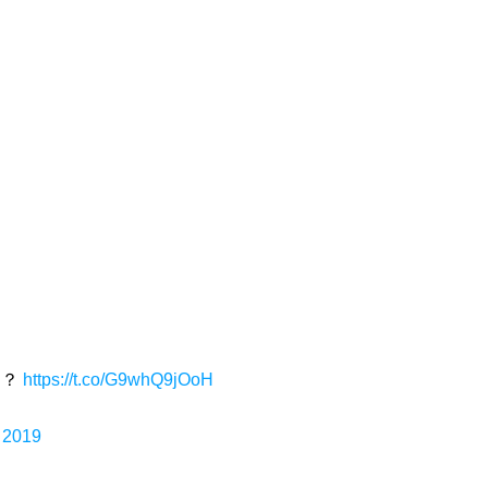
は？
https://t.co/G9whQ9jOoH
 2019