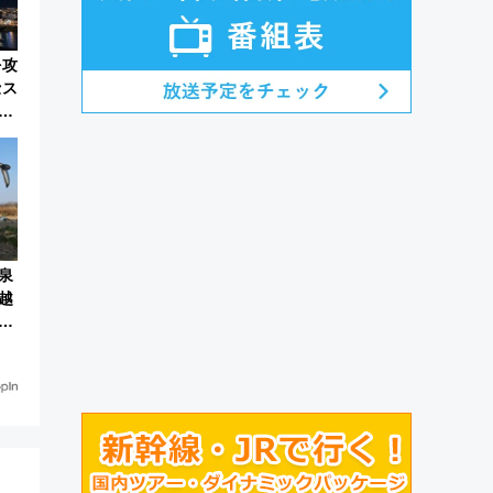
を攻
セス
花
ま
泉
越
気
説