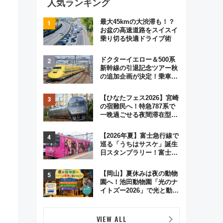
人気ランキング
最大45kmの大渋滞も！？
お盆の高速道路をスイスイ
乗り切る快適ドライブ術
ドクターイエロー＆500系
新幹線の引退記念ツアー秋
の追加企画が決定！乗車体
験やグッズ・ホテル情報ま
とめ
【ひなたフェス2026】宮崎
の宿難民へ！特急787系で
一晩過ごせる夜間滞在型イ
ベント「スワローおひさ
ま」が救世主に？
【2026年夏】富士急行線で
巡る「うちはサスケ」誕生
日スタンプラリー！富士急
ハイランド限定グルメ＆グ
ッズ徹底ガイド
【岡山】夏休みは夜の動物
園へ！池田動物園「光のナ
イトズー2026」で光と動物
が彩る特別な夜
VIEW ALL