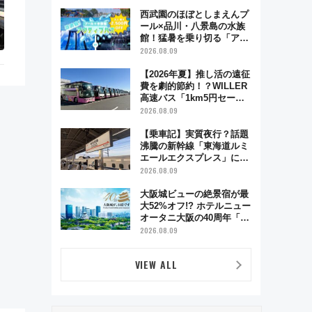
西武園のほぼとしまえんプ
ール×品川・八景島の水族
館！猛暑を乗り切る「アク
ティブパス」で夏休みをお
2026.08.09
得に楽しむ！
【2026年夏】推し活の遠征
費を劇的節約！？WILLER
高速バス「1km5円セー
ル」やワンコイン温泉の最
2026.08.09
強ルート 予約期間・対象
路線まとめ
【乗車記】実質夜行？話題
沸騰の新幹線「東海道ルミ
エールエクスプレス」に乗
車してみた 東京22時発、
2026.08.09
京都・新大阪に6時台着
見どころは岐阜羽島の素晴
大阪城ビューの絶景宿が最
らし過ぎる朝
大52%オフ!? ホテルニュー
オータニ大阪の40周年「夏
のタイムセール」で秋の関
2026.08.09
西旅を豪華にする方法（8
月20日まで！）
VIEW ALL