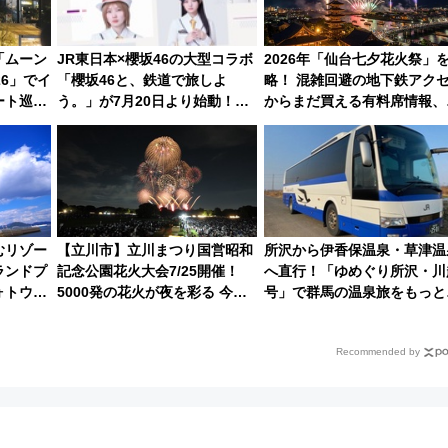
「ムーン
JR東日本×櫻坂46の大型コラボ
2026年「仙台七夕花火祭」
26」でイ
「櫻坂46と、鉄道で旅しよ
略！ 混雑回避の地下鉄アク
ート巡り
う。」が7月20日より始動！新
からまだ買える有料席情報、
潟・長野・庄内へ
火前に楽しむ仙台観光ルート
で解説！
むリゾー
【立川市】立川まつり国営昭和
所沢から伊香保温泉・草津温
ランドプ
記念公園花火大会7/25開催！
へ直行！「ゆめぐり所沢・川
ォトウエ
5000発の花火が夜を彩る 今年
号」で群馬の温泉旅をもっと
パーティ
は混雑に要注意、その理由は
軽に 運行ダイヤ・運賃を解
Recommended by