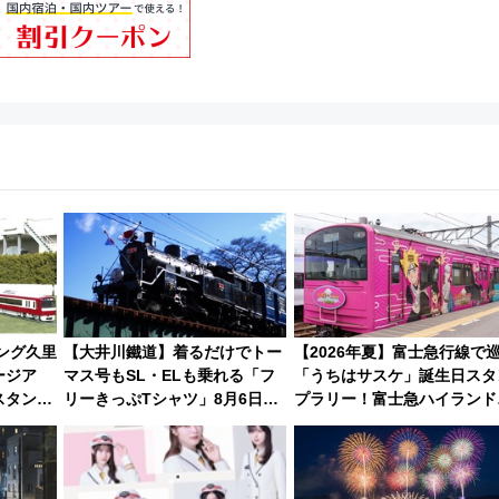
ィング久里
【大井川鐵道】着るだけでトー
【2026年夏】富士急行線で
ージア
マス号もSL・ELも乗れる「フ
「うちはサスケ」誕生日スタ
スタンプ
リーきっぷTシャツ」8月6日よ
プラリー！富士急ハイランド
影も
り受注販売
定グルメ＆グッズ徹底ガイド