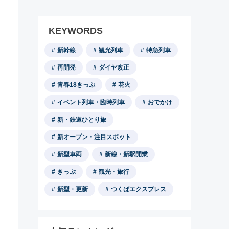
KEYWORDS
新幹線
観光列車
特急列車
再開発
ダイヤ改正
青春18きっぷ
花火
イベント列車・臨時列車
おでかけ
新・鉄道ひとり旅
新オープン・注目スポット
新型車両
新線・新駅開業
きっぷ
観光・旅行
新型・更新
つくばエクスプレス