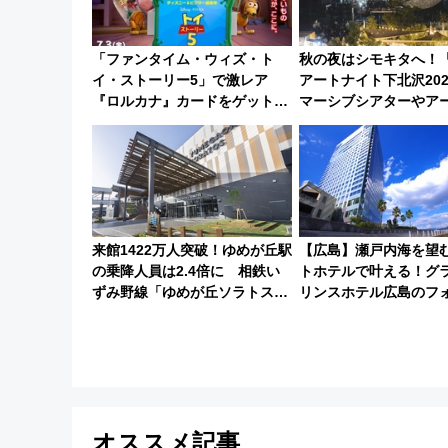
「ファンタイム・ウィズ・ト
秋の夜はシモキタへ！
イ・ストーリー5」で激レア
アートナイト下北沢20
『ロルカナ』カードをゲット！
マーシブシアターやア
最新デコレーションも徹底解説
を満喫しよう
来館1422万人突破！ゆめが丘駅
【広島】瀬戸内海を望
の乗降人員は2.4倍に 相鉄い
トホテルで叶える！グ
ずみ野線「ゆめが丘ソラトス」
リンスホテル広島のフ
2周年祭にそうにゃん＆DB.スタ
ディング＆カジュアル
ーマンが登場
ープラン
オススメ記事