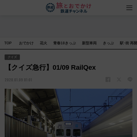
TOP
おでかけ
花火
青春18きっぷ
新型車両
きっぷ
駅･街 再
クイズ
【クイズ急行】01/09 RailQex
2020.01.09 01:01