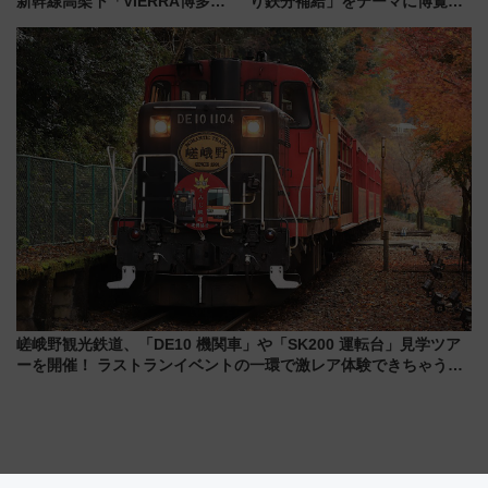
新幹線高架下「VIERRA博多テ
り鉄分補給」をテーマに博覧会
ラス」が9/18開業！九州初出店
を実施！くすのきホールで8月
など注目の全6店舗 「博多活憩
14日から 新車両「トキイロ」体
通り」も一新
験ブースも アクセスや申込方法
を解説
嵯峨野観光鉄道、「DE10 機関車」や「SK200 運転台」見学ツア
ーを開催！ ラストランイベントの一環で激レア体験できちゃうか
も 参加方法やスケジュールをご紹介