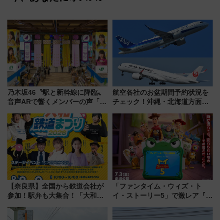
乃木坂46〝駅と新幹線に降臨〟
航空各社のお盆期間予約状況を
音声ARで響くメンバーの声「真
チェック！沖縄・北海道方面は
夏の全国ツアー2026」
予約急増中、いまから狙うべき
日は？
【奈良県】全国から鉄道会社が
「ファンタイム・ウィズ・ト
参加！駅弁も大集合！「大和鉄
イ・ストーリー5」で激レア『ロ
道まつり2026」が8月8日・9日
ルカナ』カードをゲット！最新
に開催決定
デコレーションも徹底解説