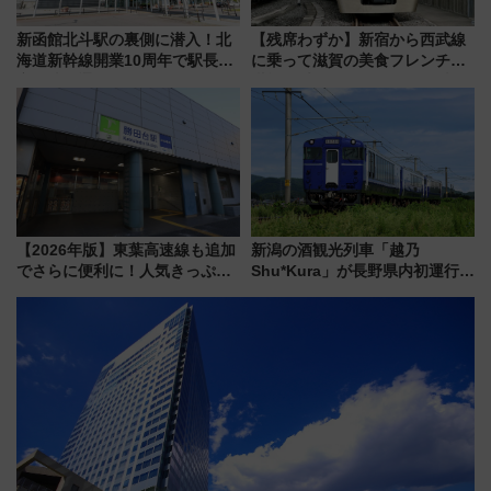
新函館北斗駅の裏側に潜入！北
【残席わずか】新宿から西武線
海道新幹線開業10周年で駅長
に乗って滋賀の美食フレンチを
室・地下通路など公開イベン
堪能？ 大人気レストラン列車
ト 参加方法や体験内容を紹介
「52席の至福」で味わう近江牛
や伝統文化の特別コラボ
【2026年版】東葉高速線も追加
新潟の酒観光列車「越乃
でさらに便利に！人気きっぷ
Shu*Kura」が長野県内初運行！
「サンキューちばフリーパス」
地酒と食を味わう信州プレDC特
今年も発売 秋・早春に千葉県を
別企画
巡るなら使い勝手・コスパ抜群