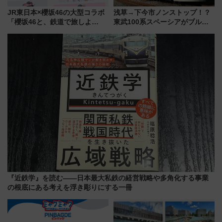
JR東日本×櫻坂46の大型コラボ
浅草→下今市ノンストップ！？
「櫻坂46と、鉄道で旅しよ
東武100系スペーシアがブルー
う。」が7月20日より始動！新
リボン賞35周年記念で「デビュ
潟・長野・庄内へ
ー当時の停車駅」を再現 運転
時刻や特急券の買い方を紹介
『近鉄学』を読む――日本最大私鉄の経営戦略や多角化する事業
の根底にある考えを浮き彫りにする一冊