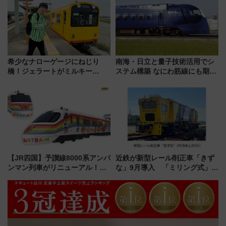
希少なナローゲージにねじり
南海・日立と量子技術活用でシ
橋！ジェラートがミルキー
ステム構築 なにわ筋線にも期待
米！？「新・鉄道ひとり旅」
乗務員・車両計画作業を短縮へ
278回目の舞台は「三岐鉄道北
勢線」
【JR四国】予讃線8000系アンパ
近鉄が新型レール削正車「きず
ンマン列車がリニューアル！内
な」9月導入 「ミリング式」採
外装デザイン公開 デビューは
用でメンテナンス作業を効率
今年12月
化！安全性や乗り心地の向上に
貢献するだけでなく、全線区で
活躍するための仕組みも