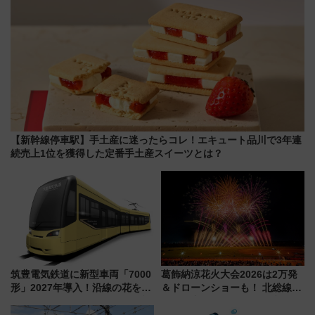
【新幹線停車駅】手土産に迷ったらコレ！エキュート品川で3年連
続売上1位を獲得した定番手土産スイーツとは？
筑豊電気鉄道に新型車両「7000
葛飾納涼花火大会2026は2万発
形」2027年導入！沿線の花をイ
＆ドローンショーも！ 北総線を
メージしたイエローを採用 車
使った穴場アクセスや臨時列
内は落ち着いたゆとりある空間
車、観覧スポット情報と周辺観