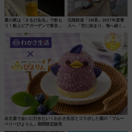
夏の夜は「さるびあ丸」で飲も
北陸鉄道「1M系」2027年度導
う！船上ビアガーデンで東京湾
入へ 「空に始まり、海へ続く」
の夜景を眺めながら軽く一
白山比咩神社をモチーフにした
杯……工場直送生ビールや島グ
神秘的なデザイン
ルメが美味い
名古屋で会いに行きたい！わかさ生活とコラボした紫の「ブルー
ベリーぴよりん」期間限定販売