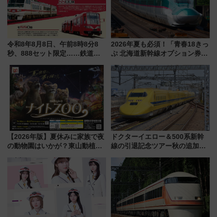
令和8年8月8日、午前8時8分8
2026年夏も必須！「青春18きっ
秒、888セット限定……鉄道各
ぷ 北海道新幹線オプション券」
社の「8・8・8」な記念きっぷ
自動改札対応ルールと途中下車
たち
の罠
【2026年版】夏休みに家族で夜
ドクターイエロー＆500系新幹
の動物園はいかが？東山動植物
線の引退記念ツアー秋の追加企
園＆のんほいパーク「ナイト
画が決定！乗車体験やグッズ・
ZOO」開催情報
ホテル情報まとめ