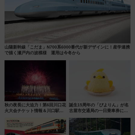
山陽新幹線「こだま」N700系6000番代が新デザインに！産学連携
で描く瀬戸内の波模様 運用は今冬から
秋の夜長に大迫力！第6回川口花
誕生15周年の「ぴよりん」が名
火大会チケット情報＆川口駅か
古屋市交通局の一日乗車券に！
らのアクセスガイド
東山線では貸切電車も登場【限
定1万5000枚】