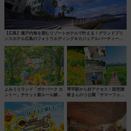
【広島】瀬戸内海を望むリゾートホテルで叶える！グランドプリ
ンスホテル広島のフォトウエディング＆カジュアルパーティープ
ラン
よみうりランド「ポケパーク カ
琴平駅から好アクセス！国営讃
ントー」チケット新ルール解
岐まんのう公園「サマーフェス
説！購入制限の緩和と入場時の
タ」コキアに、ひまわりに、カ
本人確認が11月スタート
ブトムシに楽しいがいっぱい