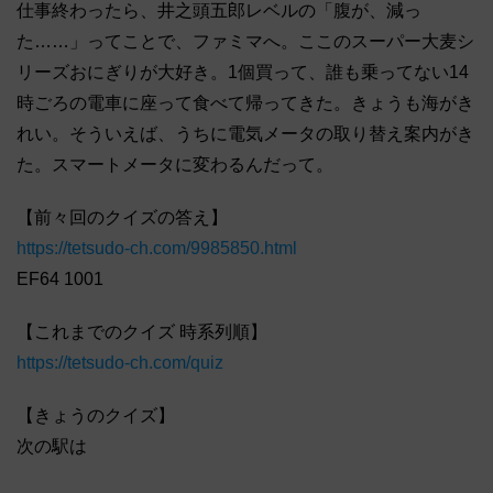
仕事終わったら、井之頭五郎レベルの「腹が、減っ
た……」ってことで、ファミマへ。ここのスーパー大麦シ
リーズおにぎりが大好き。1個買って、誰も乗ってない14
時ごろの電車に座って食べて帰ってきた。きょうも海がき
れい。そういえば、うちに電気メータの取り替え案内がき
た。スマートメータに変わるんだって。
【前々回のクイズの答え】
https://tetsudo-ch.com/9985850.html
EF64 1001
【これまでのクイズ 時系列順】
https://tetsudo-ch.com/quiz
【きょうのクイズ】
次の駅は