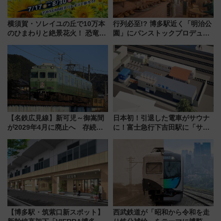
横須賀・ソレイユの丘で10万本
行列必至!? 博多駅近く「明治公
のひまわりと絶景花火！ 恐竜や
園」にパンストックプロデュー
ドッグプールなど三浦半島の日
スの新業態『Land Bageri』8/7
帰りお出かけ最新情報（2026年
オープン 秋からはビストロ営業
7月17日～開催）
も！
【名鉄広見線】新可児～御嵩間
日本初！引退した電車がサウナ
が2029年4月に廃止へ 存続協
に！富士急行下吉田駅に「サ電
議終了で100年の歴史に幕
（SADEN）」2026年12月開
業 行き交う電車の音や振動を
感じながら「ととのう」新感覚
【博多駅・筑紫口新スポット】
西武鉄道が「昭和から令和を走