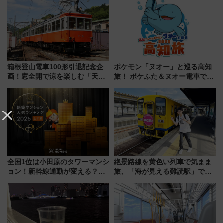
に
光まとめ（7/28開催）
箱根登山電車100形引退記念企
ポケモン「ヌオー」と巡る高知
画！窓全開で涼を楽しむ「天然
旅！ ポケふた＆ヌオー電車で楽
クーラー体験号」と限定鉄コレ
しむ鉄道スタンプラリーで土佐
発売
路の絶景と絶品グルメを満喫！
（7月18日スタート）
全国1位は小田原のタワーマンシ
絶景路線を黄色い列車で気まま
ョン！新幹線通勤が変える？
旅、「海が見える難読駅」で幸
「住みたい街」の最新トレンド
せの黄色いハンカチに願いを
【新築マンション人気ランキン
「新・鉄道ひとり旅」279回目
グ】
の舞台は「島原鉄道」