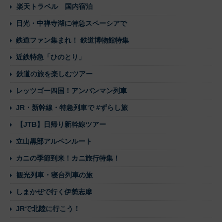
楽天トラベル 国内宿泊
日光・中禅寺湖に特急スペーシアで
鉄道ファン集まれ！ 鉄道博物館特集
近鉄特急「ひのとり」
鉄道の旅を楽しむツアー
レッツゴー四国！アンパンマン列車
JR・新幹線・特急列車で #ずらし旅
【JTB】日帰り新幹線ツアー
立山黒部アルペンルート
カニの季節到来！カニ旅行特集！
観光列車・寝台列車の旅
しまかぜで行く伊勢志摩
JRで北陸に行こう！