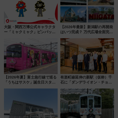
大阪・関西万博公式キャラクタ
【2026年最新】新潟駅の再開発
ー「ミャクミャク」ピンバッジ
はいつ完成？ 万代広場全面完成
新登場！関西の駅構内などで7月
から「にいがた2キロ」・古町再
中旬発売
開発、バスタ新潟構想まで徹底
解説！
【2026年夏】富士急行線で巡る
有楽町線延伸の新駅（仮称）千
「うちはサスケ」誕生日スタン
石に「ダンデライオン・チョコ
プラリー！富士急ハイランド限
レート」が出店！ 東京メトロが
定グルメ＆グッズ徹底ガイド
1億円出資で挑む新時代のまちづ
くりとは？