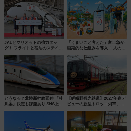
JALとマリオットの強力タッ
「うまいこと考えた」富士急が
グ！ フライトと宿泊のステイタ
画期的な仕組みを導入！ 人のか
スマッチでFLY ON ポイントや
わりにスマホが並ぶ「分身く
上級会員資格を効率よく獲得す
ん」始動
る方法を解説
どうなる？北陸新幹線延伸 「桂
【嵯峨野観光鉄道】2027年春デ
川案」決定も課題あり SNS上の
ビューの新型トロッコ列車、い
声は
よいよ試運転開始へ！現行車両
は2026年で引退