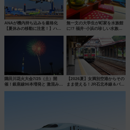
ANAが機内持ち込みを厳格化
無一文の大学生が町家を水族館
【夏休みの移動に注意！】ハン
に!? 福井･小浜の珍しい水族
ドバッグやPCケースも対象の
館、世界に一つだけの塗り箸制
「身の回り品」新サイズ制限
作体験、鯖街道の御食国など 小
(40×30×20cm)おさらい
浜観光レポ 第2弾
隅田川花火大会7/25（土）開
【2026夏】女満別空港からその
催！銀座線96本増発と 激混みの
まま使える！JR石北本線＆バス
「浅草駅」を回避する最寄り駅･
乗り放題「北見・網走周遊フリ
アクセス攻略法、2万発の花火が
ーパス」でおトクに道東観光
都心の夜に！
（8/3発売）