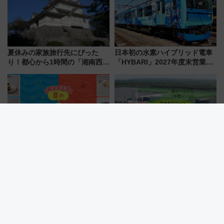
夏休みの家族旅行先にぴった
日本初の水素ハイブリッド電車
り！都心から1時間の「湘南西エ
「HYBARI」2027年度末営業運
リア」満喫ガイド 鎌倉・江の
転へ 鉄道・発電・まちづくり
島とは異なる魅力を持つ今夏の
で水素利活用が加速
注目スポット
再開発に沸く東京駅八重洲口！
成田空港の”未来予想図”が決
新幹線・バス乗車前に寄りたい
定！商業施設も入る巨大ワンタ
「ヤエチカ」2026年夏の「ひん
ーミナル、京成の高架新駅整備
やり＆スタミナグルメ」6選【新
で新型特急が品川･羽田とを結
店舗も！】
ぶ！ JR空港駅は2面3線化！