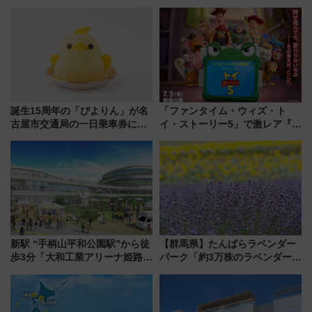
クーラー体験号」と限定鉄コレ
線専用検測車」の性能を徹底解
発売
説【JR東日本】
誕生15周年の「ぴよりん」が名
「ファンタイム・ウィズ・ト
古屋市交通局の一日乗車券に！
イ・ストーリー5」で激レア『ロ
東山線では貸切電車も登場【限
ルカナ』カードをゲット！最新
定1万5000枚】
デコレーションも徹底解説
新駅 “手柄山平和公園駅”から徒
【群馬県】たんばらラベンダー
歩3分「大和工業アリーナ姫路」
パーク「約3万株のラベンダー」
10月開業！Novelbright公演 や
が見頃！新幹線＆無料送迎バス
大相撲巡業など 豪華イベントと
で都心から約1時間半で夏の絶景
アクセス
を！