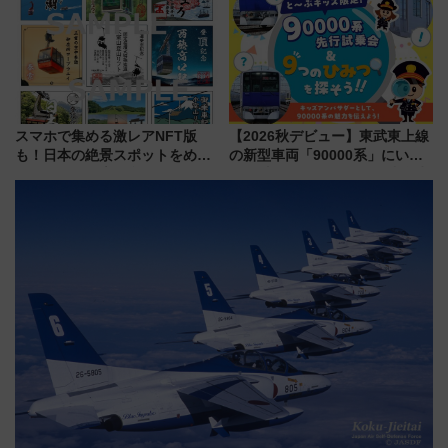
ト 参加方法や体験内容を紹介
産スイーツとは？
スマホで集める激レアNFT版
【2026秋デビュー】東武東上線
も！日本の絶景スポットをめぐ
の新型車両「90000系」にいち
って集める「索道印(さくどうい
早く乗れる！ 8/11開催の小学生
ん)」企画がスタート
向け先行試乗会でキッズアンバ
サダーになろう