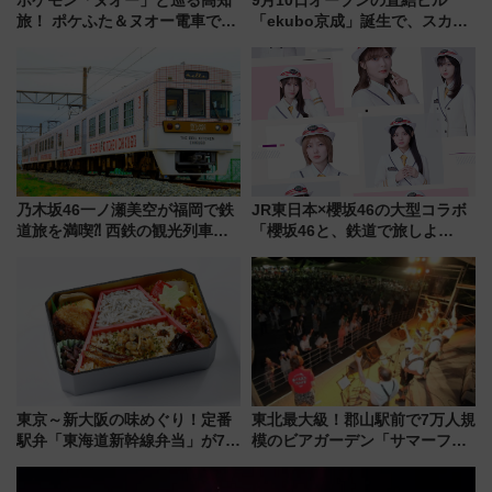
旅！ ポケふた＆ヌオー電車で楽
「ekubo京成」誕生で、スカイ
しむ鉄道スタンプラリーで土佐
ライナーも停まる巨大ハブ駅・
路の絶景と絶品グルメを満喫！
新鎌ヶ谷はどう変わる？ 全テナ
（7月18日スタート）
ント情報も公開！
乃木坂46一ノ瀬美空が福岡で鉄
JR東日本×櫻坂46の大型コラボ
道旅を満喫⁈ 西鉄の観光列車
「櫻坂46と、鉄道で旅しよ
「THE RAIL KITCHEN
う。」が7月20日より始動！新
CHIKUGO」で巡る福岡･太宰
潟・長野・庄内へ
府･柳川の旅！YouTubeが公開
に
東京～新大阪の味めぐり！定番
東北最大級！郡山駅前で7万人規
駅弁「東海道新幹線弁当」が7月
模のビアガーデン「サマーフェ
21日にリニューアル発売
スタ IN KORIYAMA 2026」
7/24-26開催！ 有料席はJRE