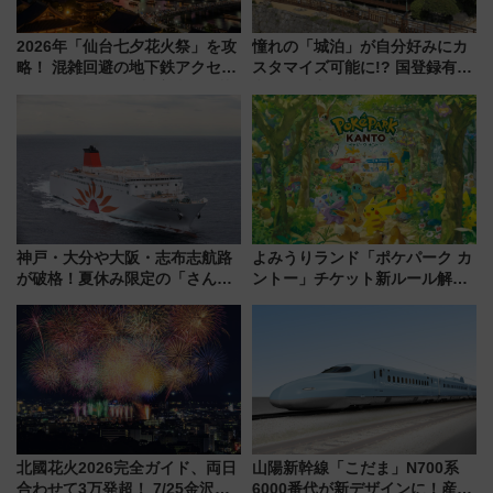
2026年「仙台七夕花火祭」を攻
憧れの「城泊」が自分好みにカ
略！ 混雑回避の地下鉄アクセス
スタマイズ可能に!? 国登録有形
からまだ買える有料席情報、花
文化財・丸亀城「延寿閣別館」
火前に楽しむ仙台観光ルートま
にオーダーメイド型の宿泊プラ
で解説！
ンが誕生！
神戸・大分や大阪・志布志航路
よみうりランド「ポケパーク カ
が破格！夏休み限定の「さんふ
ントー」チケット新ルール解
らわあスペシャルセール」スタ
説！購入制限の緩和と入場時の
ート 夕朝食ビュッフェ付きで
本人確認が11月スタート
快適な船旅はいかが？
北國花火2026完全ガイド、両日
山陽新幹線「こだま」N700系
合わせて3万発超！ 7/25金沢大
6000番代が新デザインに！産学