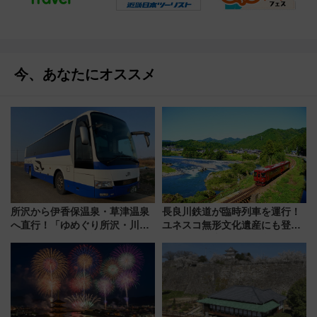
今、あなたにオススメ
所沢から伊香保温泉・草津温泉
長良川鉄道が臨時列車を運行！
へ直行！「ゆめぐり所沢・川越
ユネスコ無形文化遺産にも登録
号」で群馬の温泉旅をもっと気
された「郡上おどり」楽しむ人
軽に 運行ダイヤ・運賃を解説
に 乗車には予約が必要