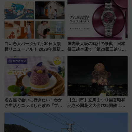
送の目覚まし時計など通販・販
売店舗まとめ
白い恋人パークが7月30日大規
国内最大級の時計の祭典！日本
模リニューアル！ 2026年最新の
橋三越本店で「第29回三越ワー
新エリア・工場見学の見どころ
ルドウォッチフェア」開幕
と料金・アクセスを徹底解説
【2026年8月5日～25日】
（札幌市）
名古屋で会いに行きたい！わか
【立川市】立川まつり国営昭和
さ生活とコラボした紫の「ブル
記念公園花火大会7/25開催！
ーベリーぴよりん」期間限定販
5000発の花火が夜を彩る 今年は
売
混雑に要注意、その理由は