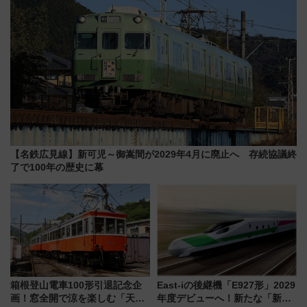
【名鉄広見線】新可児～御嵩間が2029年4月に廃止へ 存続協議終
了で100年の歴史に幕
箱根登山電車100形引退記念企
East-iの後継機「E927形」2029
画！窓全開で涼を楽しむ「天然
年度デビューへ！新たな「新幹