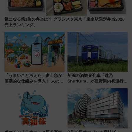
気になる第1位の弁当は？ グランスタ東京「東京駅限定弁当2026
売上ランキング」
「うまいこと考えた」富士急が
新潟の酒観光列車「越乃
画期的な仕組みを導入！ 人のか
Shu*Kura」が長野県内初運行！
わりにスマホが並ぶ「分身く
地酒と食を味わう信州プレDC特
ん」始動
別企画
ポケモン「ヌオー」と巡る高知
9月10日オープンの直結ビル