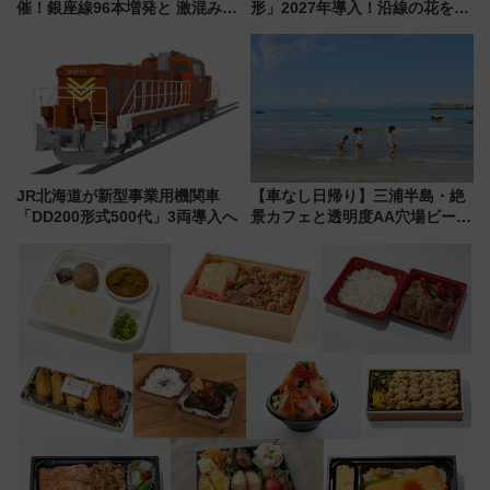
催！銀座線96本増発と 激混みの
形」2027年導入！沿線の花をイ
「浅草駅」を回避する最寄り駅･
メージしたイエローを採用 車
アクセス攻略法、2万発の花火が
内は落ち着いたゆとりある空間
都心の夜に！
に
JR北海道が新型事業用機関車
【車なし日帰り】三浦半島・絶
「DD200形式500代」3両導入へ
景カフェと透明度AA穴場ビーチ
を巡る！ おトクな電車きっぷ活
用してストレスフリー旅へ行こ
う！