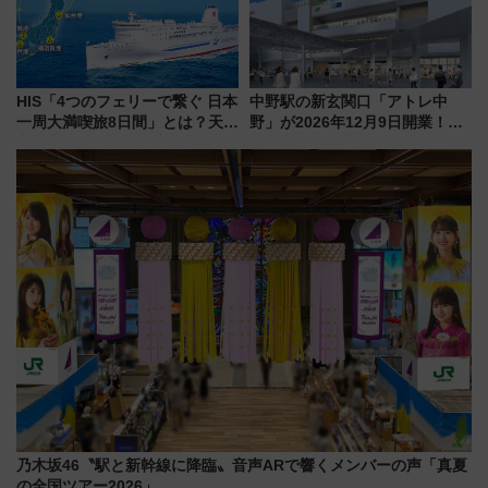
HIS「4つのフェリーで繋ぐ 日本
中野駅の新玄関口「アトレ中
一周大満喫旅8日間」とは？天橋
野」が2026年12月9日開業！新
立・小樽・日光東照宮など全国
改札直結で屋上BBQも楽しめる
の絶景＆限定グルメを網羅！煩
注目スポット
雑な手続きも不要でお手軽に楽
しめるプランが登場
乃木坂46〝駅と新幹線に降臨〟音声ARで響くメンバーの声「真夏
の全国ツアー2026」