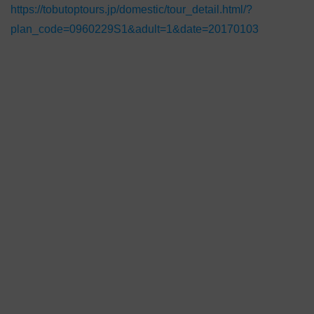
https://tobutoptours.jp/domestic/tour_detail.html/?
plan_code=0960229S1&adult=1&date=20170103