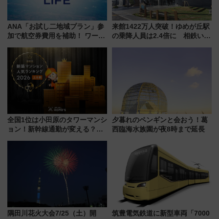
ANA「お試し二地域プラン」参
来館1422万人突破！ゆめが丘駅
加で航空券費用を補助！ ワーケ
の乗降人員は2.4倍に 相鉄いず
ーションや週末移住に最適な自
み野線「ゆめが丘ソラトス」2周
治体は？ 2026年は対象のエリア
年祭にそうにゃん＆DB.スター
が拡大！
マンが登場
全国1位は小田原のタワーマンシ
夕暮れのペンギンと会おう！葛
ョン！新幹線通勤が変える？
西臨海水族園が夜8時まで延長
「住みたい街」の最新トレンド
【新築マンション人気ランキン
グ】
隅田川花火大会7/25（土）開
筑豊電気鉄道に新型車両「7000