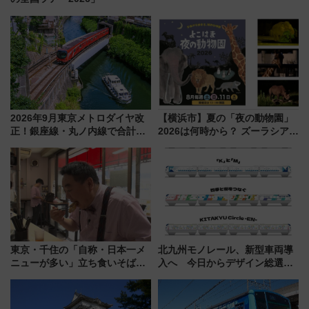
2026年9月東京メトロダイヤ改
【横浜市】夏の「夜の動物園」
正！銀座線・丸ノ内線で合計
2026は何時から？ ズーラシア・
212本の大増発、混雑緩和に期
野毛山・金沢の電車アクセスや
待
見どころ、限定イベントを徹底
解説！
東京・千住の「自称・日本一メ
北九州モノレール、新型車両導
ニューが多い」立ち食いそば屋
入へ 今日からデザイン総選挙
とは？ ＢＳ日テレ『ドランク塚
始まる
地のふらっと立ち食いそば』
7/27夜10時～放送