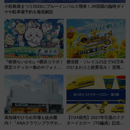
小松島港まつり2026にブルーインパルス飛来！JR四国の臨時ダイ
ヤや駐車場予約を徹底解説
『映画ちいかわ』×横浜コラボ！
横須賀・ソレイユの丘で10万本
限定ステッカー集めやフォトス
のひまわりと絶景花火！ 恐竜や
ポット、特別花火でみなとみら
ドッグプールなど三浦半島の日
いを満喫しよう（花火鑑賞会応
帰りお出かけ最新情報（2026年
募は7/12まで！）
7月17日～開催）
高知城やひろめ市場も徒歩圏
【7/24発売】2027年引退のドク
内！「ANAクラウンプラザホテ
ターイエロー（T5編成）記念グ
ル高知」が8月開業
ッズ7種が登場！ 新幹線車内放