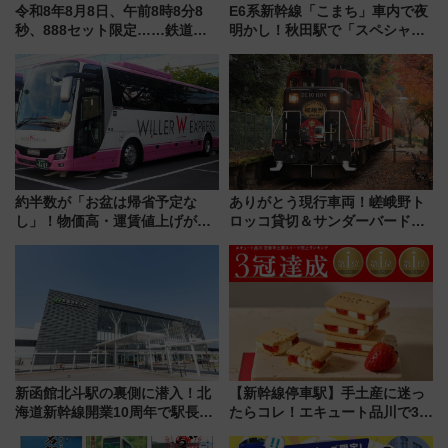
令和8年8月8日、午前8時8分8
E6系新幹線「こまち」車内で夜
秒、888セット限定……鉄道各
明かし！秋田駅で「スペシャル
社の「8・8・8」な記念きっぷ
ナイト」8月開催、料金や予約方
たち
法は？
約半数が「お盆は帰省予定な
ありがとう現行車両！嵯峨野ト
し」！物価高・運賃値上げが財
ロッコ貸切＆サンダーバードレ
布を直撃、往復1万円以内なら帰
ストランで語り合う秋の京都
りたいけど……【WILLER お盆
斉藤雪乃＆福原トシヒロと行
帰省動向調査】
く！9月13日「京都の鉄道満喫
ツアー」開催
新函館北斗駅の裏側に潜入！北
【新幹線停車駅】手土産に迷っ
海道新幹線開業10周年で駅長
たらコレ！エキュート品川で3年
室・地下通路など公開イベン
連続売上1位を獲得した定番手土