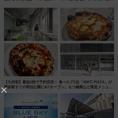
会・8/1川北大会の2つの花火大
連携で描く瀬戸内の波模様 運
会の日程・アクセス・観覧席ま
用は今冬から
とめ（石川県）
【九州初】最短2秒で予約完売！ 食べログ1位「400℃ PIZZA」が
博多駅すぐの明治公園に8/7オープン。もつ鍋風など限定メニュー
も