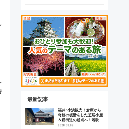
レ
レ
時
最新記事
福井･小浜観光！倉庫から
奇跡の復活をした芝居小屋
＆鯖街道の起点へ！若狭小
浜お魚センターでBBQ、老
2026.08.09