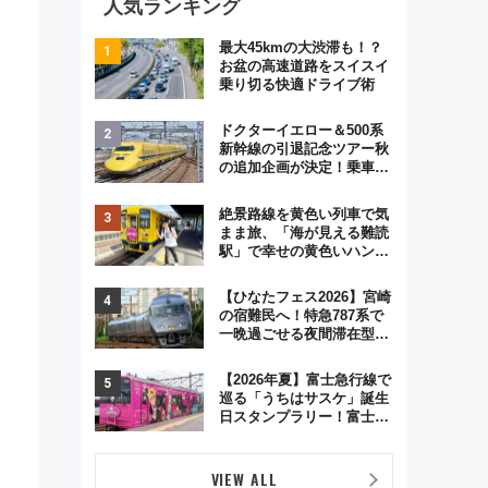
人気ランキング
最大45kmの大渋滞も！？
お盆の高速道路をスイスイ
乗り切る快適ドライブ術
ドクターイエロー＆500系
新幹線の引退記念ツアー秋
の追加企画が決定！乗車体
験やグッズ・ホテル情報ま
とめ
絶景路線を黄色い列車で気
まま旅、「海が見える難読
駅」で幸せの黄色いハンカ
チに願いを 「新・鉄道ひ
とり旅」279回目の舞台は
【ひなたフェス2026】宮崎
「島原鉄道」
の宿難民へ！特急787系で
一晩過ごせる夜間滞在型イ
ベント「スワローおひさ
ま」が救世主に？
【2026年夏】富士急行線で
巡る「うちはサスケ」誕生
日スタンプラリー！富士急
ハイランド限定グルメ＆グ
ッズ徹底ガイド
VIEW ALL