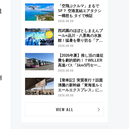
舗お酢店ソフトなど歴史＆
グルメ散歩
「空飛ぶクルマ」まるで
道
SF？ 空港直結エアタクシ
ー構想も タイで検証
2026.08.09
西武園のほぼとしまえんプ
ール×品川・八景島の水族
館！猛暑を乗り切る「アク
ティブパス」で夏休みをお
2026.08.09
得に楽しむ！
【2026年夏】推し活の遠征
費を劇的節約！？WILLER
高速バス「1km5円セー
ル」やワンコイン温泉の最
2026.08.09
強ルート 予約期間・対象
制
路線まとめ
【乗車記】実質夜行？話題
沸騰の新幹線「東海道ルミ
エールエクスプレス」に乗
車してみた 東京22時発、
2026.08.09
京都・新大阪に6時台着
見どころは岐阜羽島の素晴
VIEW ALL
らし過ぎる朝