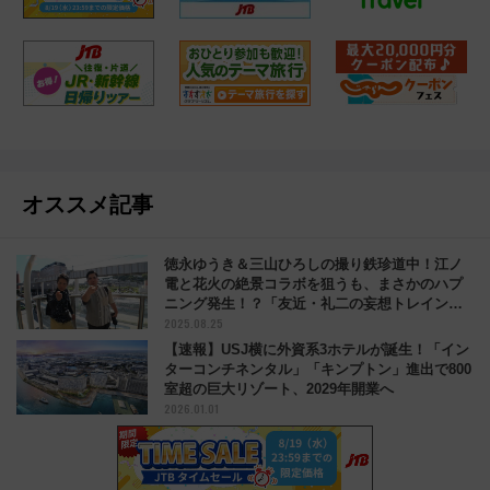
オススメ記事
徳永ゆうき＆三山ひろしの撮り鉄珍道中！江ノ
電と花火の絶景コラボを狙うも、まさかのハプ
ニング発生！？「友近・礼二の妄想トレイン」
2025.08.25
8/26放送内容は？
【速報】USJ横に外資系3ホテルが誕生！「イン
ターコンチネンタル」「キンプトン」進出で800
室超の巨大リゾート、2029年開業へ
2026.01.01