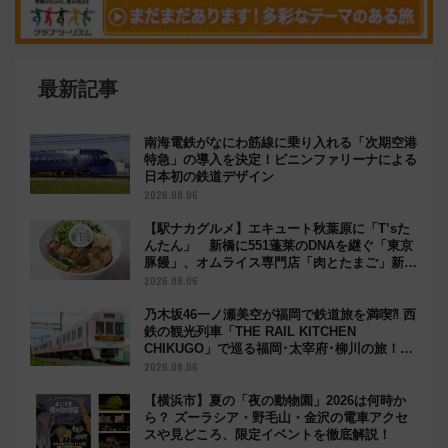
最新記事
南海電鉄がなにわ筋線に乗り入れる「次期空港
特急」の導入を決定！ピニンファリーナによる
日本初の鉄道デザイン
2026.08.06
【駅ナカグルメ】エキュート秋葉原に「T’sた
んたん」 新橋に551蓬莱のDNAを継ぐ「東京
豚饅」、オムライス専門店「肉とたまご」新グ
ルメ続々登場！【2026年8月】
2026.08.06
乃木坂46一ノ瀬美空が福岡で鉄道旅を満喫⁈ 西
鉄の観光列車「THE RAIL KITCHEN
CHIKUGO」で巡る福岡･太宰府･柳川の旅！
YouTubeが公開に
2026.08.06
【横浜市】夏の「夜の動物園」2026は何時か
ら？ ズーラシア・野毛山・金沢の電車アクセ
スや見どころ、限定イベントを徹底解説！