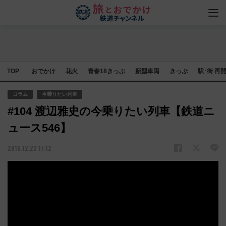
TOP
おでかけ
花火
青春18きっぷ
新型車両
きっぷ
駅･街 再
コラム
今乗りたい列車
#104 渡辺雅史の今乗りたい列車【鉄道ニ
ュース546】
2016.12.22 17:12