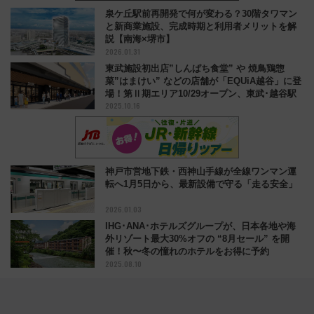
泉ケ丘駅前再開発で何が変わる？30階タワマン
と新商業施設、完成時期と利用者メリットを解
説【南海×堺市】
2026.01.31
東武施設初出店”しんぱち食堂” や 焼鳥鶏惣
菜”はまけい” などの店舗が「EQUiA越谷」に登
場！第Ⅱ期エリア10/29オープン、東武･越谷駅
2025.10.16
神戸市営地下鉄・西神山手線が全線ワンマン運
転へ1月5日から、最新設備で守る「走る安全」
2026.01.03
IHG･ANA･ホテルズグループが、日本各地や海
外リゾート最大30%オフの “8月セール” を開
催！秋〜冬の憧れのホテルをお得に予約
2025.08.10