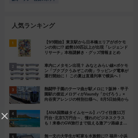
人気ランキング
【9/9開始】東京駅から日本橋エリアがポケモ
ンの街に!? 総勢100匹以上が出現「レジェンド
リサーチ」本格謎解き・グッズ情報まとめ
車内にメタモン出現？ みなとみらい線×ポケモ
ン「ブクブクうみぞこの街」ラッピング電車が
運行開始に！ この夏は直通列車で横浜へ！
熱闘甲子園のテーマ曲が駅メロに？阪神・甲子
園駅の接近メロディがVaundy「かげろう」×
向谷実アレンジの特別仕様へ、8月5日始発から
【ANA国際線タイムセール】ハワイ往復11万
円台･北京5万円台～、憧れのビジネスクラス
も！来春のGW旅行まで狙える激アツ路線まと
め（8/10まで）
無一文の大学生が町家を水族館に!? 福井･小浜