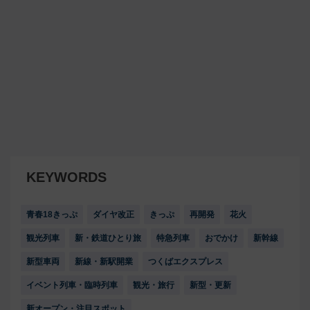
KEYWORDS
青春18きっぷ
ダイヤ改正
きっぷ
再開発
花火
観光列車
新・鉄道ひとり旅
特急列車
おでかけ
新幹線
新型車両
新線・新駅開業
つくばエクスプレス
イベント列車・臨時列車
観光・旅行
新型・更新
新オープン・注目スポット