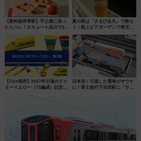
【新幹線停車駅】手土産に迷っ
夏の夜は「さるびあ丸」で飲も
たらコレ！エキュート品川で3年
う！船上ビアガーデンで東京湾
連続売上1位を獲得した定番手土
の夜景を眺めながら軽く一
産スイーツとは？
杯……工場直送生ビールや島グ
ルメが美味い
【7/24発売】2027年引退のドク
日本初！引退した電車がサウナ
ターイエロー（T5編成）記念グ
に！富士急行下吉田駅に「サ電
ッズ7種が登場！ 新幹線車内放
（SADEN）」2026年12月開
送の目覚まし時計など通販・販
業 行き交う電車の音や振動を
売店舗まとめ
感じながら「ととのう」新感覚