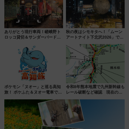
ありがとう現行車両！嵯峨野ト
秋の夜はシモキタへ！「ムーン
ロッコ貸切＆サンダーバードレ
アートナイト下北沢2026」でイ
ストランで語り合う秋の京都
マーシブシアターやアート巡り
斉藤雪乃＆福原トシヒロと行
を満喫しよう
く！9月13日「京都の鉄道満喫
ツアー」開催
ポケモン「ヌオー」と巡る高知
令和8年熊本地震で九州新幹線も
旅！ ポケふた＆ヌオー電車で楽
レール破断など確認 現在の運
しむ鉄道スタンプラリーで土佐
転見合わせ状況と交通網への影
路の絶景と絶品グルメを満喫！
響
（7月18日スタート）