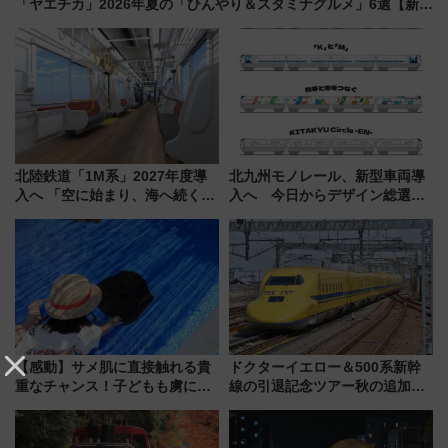
「ヤエチカ」2026年夏の「ひんやり＆スタミナグルメ」6選【新店
舗も！】
北陸鉄道「1M系」2027年度導
北九州モノレール、新型車両導
入へ 「空に始まり、海へ続く」
入へ 今日からデザイン総選挙
白山比咩神社をモチーフにした
始まる
神秘的なデザイン
【感動】サメ肌に直接触れる貴
ドクターイエロー＆500系新幹
重なチャンス！子どもも虜にな
線の引退記念ツアー秋の追加企
る鴨川シーワールド「エイとサ
画が決定！乗車体験やグッズ・
メのタッチングプール」【夏休
ホテル情報まとめ
み限定企画】