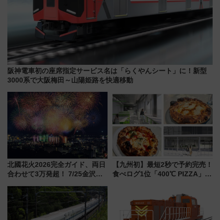
阪神電車初の座席指定サービス名は「らくやんシート」に！新型
3000系で大阪梅田～山陽姫路を快適移動
北國花火2026完全ガイド、両日
【九州初】最短2秒で予約完売！
合わせて3万発超！ 7/25金沢大
食べログ1位「400℃ PIZZA」が
会・8/1川北大会の2つの花火大
博多駅すぐの明治公園に8/7オー
会の日程・アクセス・観覧席ま
プン。もつ鍋風など限定メニュ
とめ（石川県）
ーも