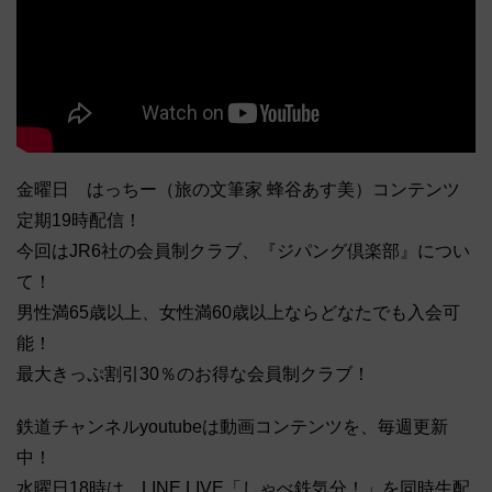
金曜日 はっちー（旅の文筆家 蜂谷あす美）コンテンツ
定期19時配信！
今回はJR6社の会員制クラブ、『ジパング倶楽部』につい
て！
男性満65歳以上、女性満60歳以上ならどなたでも入会可
能！
最大きっぷ割引30％のお得な会員制クラブ！
鉄道チャンネルyoutubeは動画コンテンツを、毎週更新
中！
水曜日18時は、LINE LIVE「しゃべ鉄気分！」を同時生配