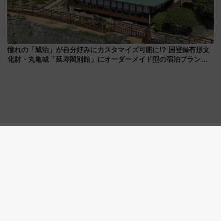
憧れの「城泊」が自分好みにカスタマイズ可能に!? 国登録有形文
化財・丸亀城「延寿閣別館」にオーダーメイド型の宿泊プランが
誕生！