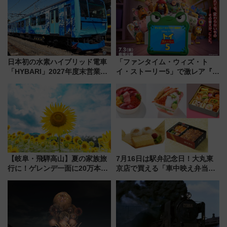
横浜へ！
怖に泣き叫べ―
日本初の水素ハイブリッド電車
「ファンタイム・ウィズ・ト
「HYBARI」2027年度末営業運
イ・ストーリー5」で激レア『ロ
転へ 鉄道・発電・まちづくり
ルカナ』カードをゲット！最新
で水素利活用が加速
デコレーションも徹底解説
【岐阜・飛騨高山】夏の家族旅
7月16日は駅弁記念日！大丸東
行に！ゲレンデ一面に20万本の
京店で買える「車中映え弁当」
ひまわりが咲き誇る「アルコピ
フェア【2026年夏】
アひまわり園」開園