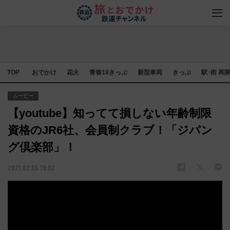
TOP
おでかけ
花火
青春18きっぷ
新型車両
きっぷ
駅･街 再
ムービー
【youtube】知ってて損しない年齢制限
資格のJR6社、会員制クラブ！「ジパン
グ倶楽部」！
2021.02.05 19:02