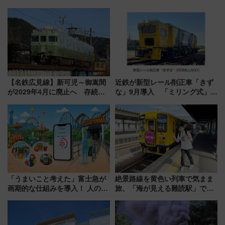
「サンキューちばフリーパス」
デリ＆ギフト新横浜」がオープ
今年も発売 秋・早春に千葉県を
ン 場所や営業時間・限定弁当
巡るなら使い勝手・コスパ抜群
を紹介
【名鉄広見線】新可児～御嵩間
近鉄が新型レール削正車「きず
が2029年4月に廃止へ 存続協
な」9月導入 「ミリング式」採
議終了で100年の歴史に幕
用でメンテナンス作業を効率
化！安全性や乗り心地の向上に
貢献するだけでなく、全線区で
活躍するための仕組みも
「うまいこと考えた」富士急が
絶景路線を黄色い列車で気まま
画期的な仕組みを導入！ 人のか
旅、「海が見える難読駅」で幸
わりにスマホが並ぶ「分身く
せの黄色いハンカチに願いを
ん」始動
「新・鉄道ひとり旅」279回目
の舞台は「島原鉄道」