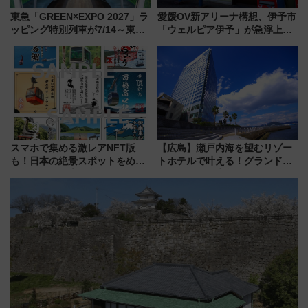
東急「GREEN×EXPO 2027」ラ
愛媛OV新アリーナ構想、伊予市
ッピング特別列車が7/14～東
「ウェルピア伊予」が急浮上！
横・田園都市・目黒線でデビュ
サイボウズ青野社長の参加表明
ー！ 注目の編成やデザインまと
で探る鉄道アクセスの未来
め
スマホで集める激レアNFT版
【広島】瀬戸内海を望むリゾー
も！日本の絶景スポットをめぐ
トホテルで叶える！グランドプ
って集める「索道印(さくどうい
リンスホテル広島のフォトウエ
ん)」企画がスタート
ディング＆カジュアルパーティ
ープラン