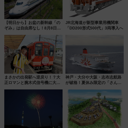
【明日から】お盆の新幹線「の
JR北海道が新型事業用機関車
ぞみ」は自由席なし！8月8日午
「DD200形式500代」3両導入へ
前はほぼ満席…でも数時間ズラ
せば空きが見つかることも 混
雑避ける「空席」探しのコツ
まさかの出発駅へ逆戻り！？大
神戸・大分や大阪・志布志航路
正ロマンと腕木式信号機に大興
が破格！夏休み限定の「さんふ
奮「新・鉄道ひとり旅」277回
らわあスペシャルセール」スタ
目の舞台は岐阜県の「明知鉄
ート 夕朝食ビュッフェ付きで
道」
快適な船旅はいかが？