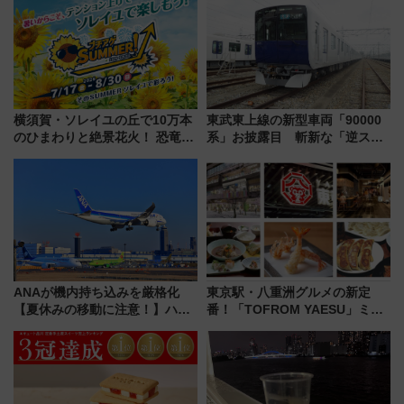
横須賀・ソレイユの丘で10万本
東武東上線の新型車両「90000
のひまわりと絶景花火！ 恐竜や
系」お披露目 斬新な「逆スラ
ドッグプールなど三浦半島の日
ント式」の先頭形状と明るく開
帰りお出かけ最新情報（2026年
放的な車内空間に注目、デビュ
7月17日～開催）
ーは9月
ANAが機内持ち込みを厳格化
東京駅・八重洲グルメの新定
【夏休みの移動に注意！】ハン
番！「TOFROM YAESU」ミシ
ドバッグやPCケースも対象の
ュラン店から大衆酒場まで68店
「身の回り品」新サイズ制限
舗が集結した食の空間を徹底解
(40×30×20cm)おさらい
剖！（9/10開業）