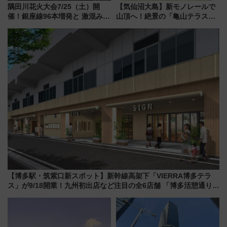
隅田川花火大会7/25（土）開
【気仙沼大島】新モノレールで
催！銀座線96本増発と 激混みの
山頂へ！絶景の「亀山テラス
「浅草駅」を回避する最寄り駅･
360°」が7月19日オープン、休
アクセス攻略法、2万発の花火が
暇村のお得な日帰りプランも登
都心の夜に！
場
【博多駅・筑紫口新スポット】新幹線高架下「VIERRA博多テラ
ス」が9/18開業！九州初出店など注目の全6店舗 「博多活憩通り」
も一新