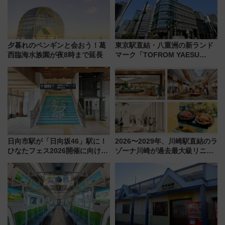
夕暮れのペンギンと会おう！葛
東京駅直結・八重洲の新ランド
西臨海水族園が夜8時まで延長
マーク「TOFROM YAESU
TOWER」9/10開業！ 雨に濡れ
ないバスターミナル直結でスキ
マ時間が充実
日向市駅が「日向坂46」駅に！
2026〜2029年、川崎駅直結のラ
ひなたフェス2026開催に向けJR
ゾーナ川崎が過去最大級リニュ
九州が記念きっぷや臨時列車で
ーアル！ フードコート拡大など
全力応援 夜行列車「ドリーム
「いつから何が変わるか」徹底
おひさま号」も走る
解説！