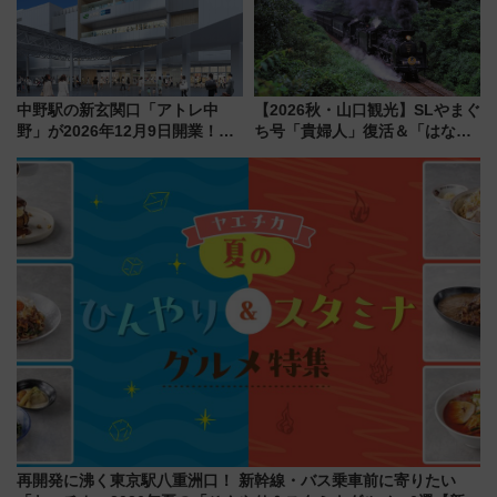
中野駅の新玄関口「アトレ中
【2026秋・山口観光】SLやまぐ
野」が2026年12月9日開業！新
ち号「貴婦人」復活＆「はなあ
改札直結で屋上BBQも楽しめる
かり」初走行区間も！山口DCの
注目スポット
注目観光列車まとめ きっぷの取
り方は？
再開発に沸く東京駅八重洲口！ 新幹線・バス乗車前に寄りたい