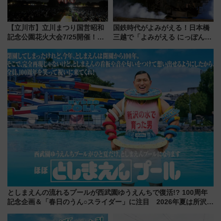
【立川市】立川まつり国営昭和
国鉄時代がよみがえる！日本橋
記念公園花火大会7/25開催！
三越で「よみがえる にっぽんの
5000発の花火が夜を彩る 今年は
鉄道展」7/22-8/3開催、広田尚
混雑に要注意、その理由は
敬の名作写真も、駅弁フェスも
同時開催！
としまえんの流れるプールが西武園ゆうえんちで復活!? 100周年
記念企画＆「春日のうん○スライダー」に注目 2026年夏は所沢へ
遊びに行こう