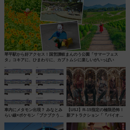
琴平駅から好アクセス！国営讃岐まんのう公園「サマーフェス
タ」コキアに、ひまわりに、カブトムシに楽しいがいっぱい
車内にメタモン出現？ みなとみ
【USJ】R-15指定の極限恐怖！
らい線×ポケモン「ブクブクうみ
新アトラクション「『バイオハ
ぞこの街」ラッピング電車が運
ザード レクイエム』 ザ・ダイ
行開始に！ この夏は直通列車で
ブ」今秋登場 ―予測不能の恐