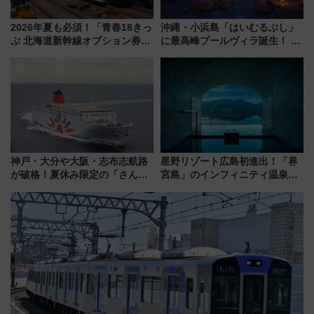
2026年夏も必須！「青春18きっ
沖縄・小浜島「はいむるぶし」
ぷ 北海道新幹線オプション券」
に最高峰プールヴィラ誕生！ 石
自動改札対応ルールと途中下車
垣島から船で向かう究極のご褒
の罠
美旅「何もしない贅沢」を体験
してみない？
神戸・大分や大阪・志布志航路
星野リゾート広島初進出！「界
が破格！夏休み限定の「さんふ
宮島」のインフィニティ温泉と
らわあスペシャルセール」スタ
古式サウナ「石風呂」を大解剖
ート 夕朝食ビュッフェ付きで
宿泊料金・アクセスは？（2026
快適な船旅はいかが？
年7月23日開業）