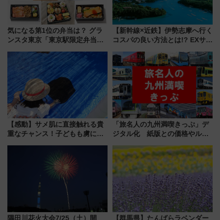
気になる第1位の弁当は？ グラ
【新幹線×近鉄】伊勢志摩へ行く
ンスタ東京「東京駅限定弁当
コスパの良い方法とは!? EXサー
2026 売上ランキング」
ビス限定「近鉄伊勢志摩フリー
パス」の購入方法と紙版・デジ
タル版の違いを解説
【感動】サメ肌に直接触れる貴
「旅名人の九州満喫きっぷ」デ
重なチャンス！子どもも虜にな
ジタル化 紙版との価格やルー
る鴨川シーワールド「エイとサ
ルの違いを解説
メのタッチングプール」【夏休
み限定企画】
隅田川花火大会7/25（土）開
【群馬県】たんばらラベンダー