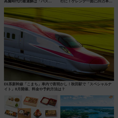
高騰時代の最適解は「バス
行に！ゲレンデ一面に20万本の
泊」!? WILLER最新調査で判明
ひまわりが咲き誇る「アルコピ
した、推し活遠征や観光時のリ
アひまわり園」開園
アルな懐事情
E6系新幹線「こまち」車内で夜明かし！秋田駅で「スペシャルナ
イト」8月開催、料金や予約方法は？