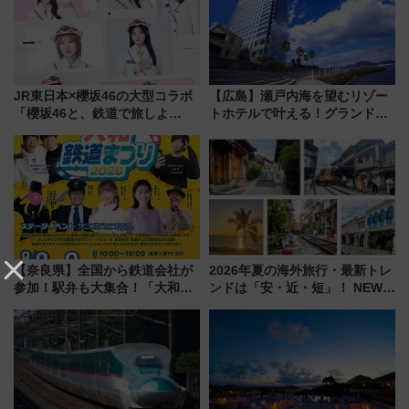
JR東日本×櫻坂46の大型コラボ
【広島】瀬戸内海を望むリゾー
「櫻坂46と、鉄道で旅しよ
トホテルで叶える！グランドプ
う。」が7月20日より始動！新
リンスホテル広島のフォトウエ
潟・長野・庄内へ
ディング＆カジュアルパーティ
ープラン
【奈良県】全国から鉄道会社が
2026年夏の海外旅行・最新トレ
参加！駅弁も大集合！「大和鉄
ンドは「安・近・短」！ NEWT
道まつり2026」が8月8日・9日
調査から読み解く、最新の人気
に開催決定
渡航先TOP5とは？ 円安時代の
旅行術