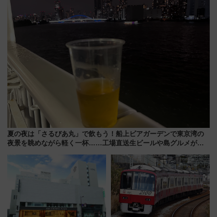
剖！（9/10開業）
夏の夜は「さるびあ丸」で飲もう！船上ビアガーデンで東京湾の
夜景を眺めながら軽く一杯……工場直送生ビールや島グルメが美
味い