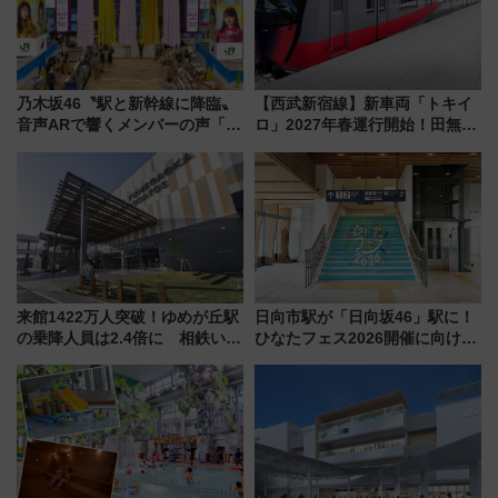
乃木坂46〝駅と新幹線に降臨〟
【西武新宿線】新車両「トキイ
音声ARで響くメンバーの声「真
ロ」2027年春運行開始！田無・
夏の全国ツアー2026」
新所沢にも停車 2028年春には
「第2弾」も
来館1422万人突破！ゆめが丘駅
日向市駅が「日向坂46」駅に！
の乗降人員は2.4倍に 相鉄いず
ひなたフェス2026開催に向けJR
み野線「ゆめが丘ソラトス」2周
九州が記念きっぷや臨時列車で
年祭にそうにゃん＆DB.スター
全力応援 夜行列車「ドリーム
マンが登場
おひさま号」も走る