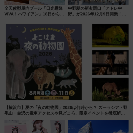
全天候型屋内プール「日光霧降
中野駅の新玄関口「アトレ中
VIVA！ハワイアン」18日から営
野」が2026年12月9日開業！新
業開始 小さなお子様連れのフ
改札直結で屋上BBQも楽しめる
ァミリーから大人まで幅広い世
注目スポット
代が一日中楽しる夏のリゾート
を楽しんで
【横浜市】夏の「夜の動物園」2026は何時から？ ズーラシア・野
毛山・金沢の電車アクセスや見どころ、限定イベントを徹底解
説！