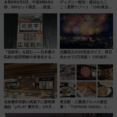
令和8年8月8日、午前8時8分8
ディズニー前泊・後泊ならこ
秒、888セット限定……鉄道各
こ！星野リゾート「1955東京ベ
社の「8・8・8」な記念きっぷ
イ」が子連れや夕食難民を救う5
たち
つの理由 無料バス＆24時間サー
ビスで混雑回避
『近鉄学』を読む――日本最大
北國花火2026完全ガイド、両日
私鉄の経営戦略や多角化する事
合わせて3万発超！ 7/25金沢大
業の根底にある考えを浮き彫り
会・8/1川北大会の2つの花火大
にする一冊
会の日程・アクセス・観覧席ま
とめ（石川県）
名鉄豊田市駅の高架下に新商業
東京駅・八重洲グルメの新定
施設「μPLAT 豊田市」が8月26
番！「TOFROM YAESU」ミシ
日開業！全8店舗が出店し街の新
ュラン店から大衆酒場まで68店
たな玄関口へ
舗が集結した食の空間を徹底解