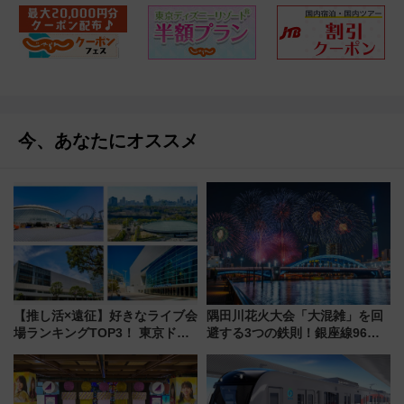
今、あなたにオススメ
【推し活×遠征】好きなライブ会
隅田川花火大会「大混雑」を回
場ランキングTOP3！ 東京ドー
避する3つの鉄則！銀座線96本
ムや大阪城ホールが選ばれる理
増発･浅草線臨時ダイヤ･スカイ
由と交通アクセス術、ライブ会
ツリー駅の規制まとめ 7/25開催
場に何を求める？
（2026年）