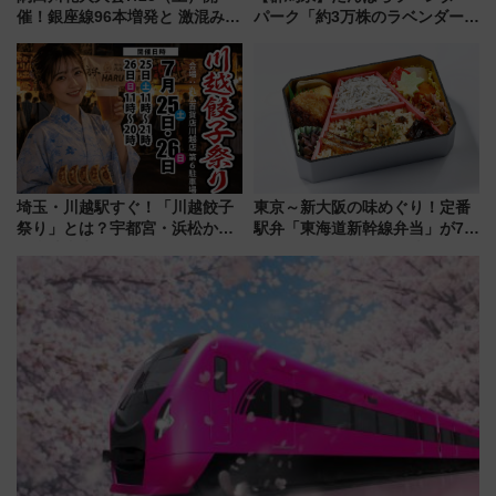
催！銀座線96本増発と 激混みの
パーク「約3万株のラベンダー」
「浅草駅」を回避する最寄り駅･
が見頃！新幹線＆無料送迎バス
アクセス攻略法、2万発の花火が
で都心から約1時間半で夏の絶景
都心の夜に！
を！
埼玉・川越駅すぐ！「川越餃子
東京～新大阪の味めぐり！定番
祭り」とは？宇都宮・浜松から
駅弁「東海道新幹線弁当」が7月
ご当地和牛まで全国の人気餃子
21日にリニューアル発売
を食べ比べ【7月25日・26日開
催】