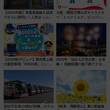
【2026年版】東葉高速線も追加
大阪・関西万博公式キャラクタ
でさらに便利に！人気きっぷ
ー「ミャクミャク」ピンバッジ
「サンキューちばフリーパス」
新登場！関西の駅構内などで7月
今年も発売 秋・早春に千葉県を
中旬発売
巡るなら使い勝手・コスパ抜群
【2026秋デビュー】東武東上線
2026年「仙台七夕花火祭」を攻
の新型車両「90000系」にいち
略！ 混雑回避の地下鉄アクセス
早く乗れる！ 8/11開催の小学生
からまだ買える有料席情報、花
向け先行試乗会でキッズアンバ
火前に楽しむ仙台観光ルートま
サダーになろう
で解説！
宿泊予定者の9割が悲鳴…ホテル
【岐阜・飛騨高山】夏の家族旅