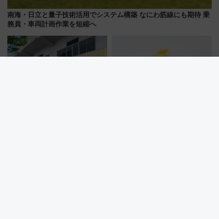
南海・日立と量子技術活用でシステム構築 なにわ筋線にも期待 乗
務員・車両計画作業を短縮へ
【博多駅・筑紫口新スポット】
誕生15周年の「ぴよりん」が名
新幹線高架下「VIERRA博多テ
古屋市交通局の一日乗車券に！
ラス」が9/18開業！九州初出店
東山線では貸切電車も登場【限
など注目の全6店舗 「博多活憩
定1万5000枚】
通り」も一新
【8月1日スタート】JAL工場見
【2026年夏】西武鉄道でおトク
学が進化！ 万博で話題の「空飛
に秩父へ？ 小児50円＆コスパ最