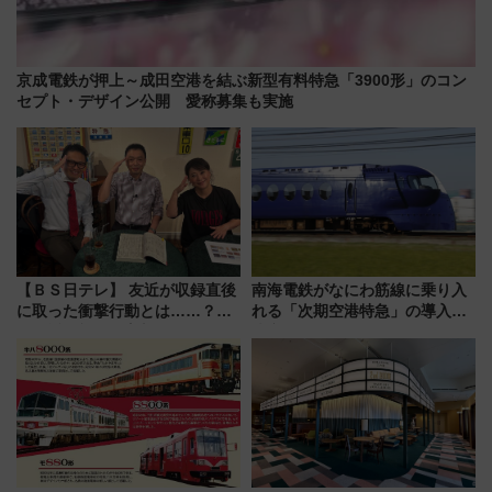
京成電鉄が押上～成田空港を結ぶ新型有料特急「3900形」のコン
セプト・デザイン公開 愛称募集も実施
【ＢＳ日テレ】 友近が収録直後
南海電鉄がなにわ筋線に乗り入
に取った衝撃行動とは……？
れる「次期空港特急」の導入を
『友近・礼二の妄想トレイン』
決定！ピニンファリーナによる
で極上の夏祭り鉄道旅を放送
日本初の鉄道デザイン