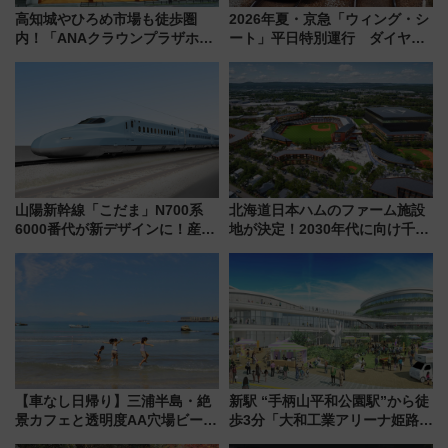
高知城やひろめ市場も徒歩圏
2026年夏・京急「ウィング・シ
内！「ANAクラウンプラザホテ
ート」平日特別運行 ダイヤ・
ル高知」が8月開業
乗車方法を解説！2階建てバスや
三浦海岸を堪能できるお出かけ
プランもご紹介
山陽新幹線「こだま」N700系
北海道日本ハムのファーム施設
6000番代が新デザインに！産学
地が決定！2030年代に向け千歳
連携で描く瀬戸内の波模様 運
線沿線が一大野球エリア
用は今冬から
【車なし日帰り】三浦半島・絶
新駅 “手柄山平和公園駅”から徒
景カフェと透明度AA穴場ビーチ
歩3分「大和工業アリーナ姫路」
を巡る！ おトクな電車きっぷ活
10月開業！Novelbright公演 や