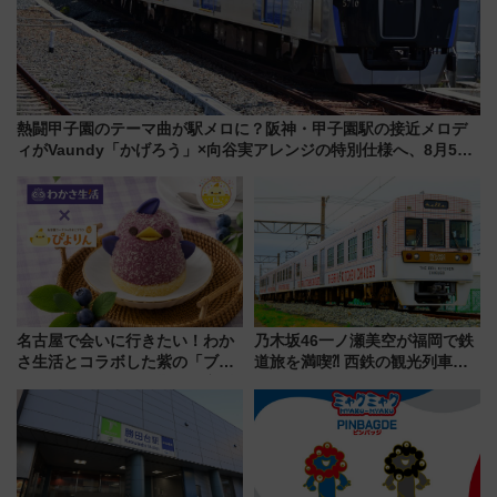
熱闘甲子園のテーマ曲が駅メロに？阪神・甲子園駅の接近メロデ
ィがVaundy「かげろう」×向谷実アレンジの特別仕様へ、8月5日
始発から
名古屋で会いに行きたい！わか
乃木坂46一ノ瀬美空が福岡で鉄
さ生活とコラボした紫の「ブル
道旅を満喫⁈ 西鉄の観光列車
ーベリーぴよりん」期間限定販
「THE RAIL KITCHEN
売
CHIKUGO」で巡る福岡･太宰
府･柳川の旅！YouTubeが公開
に