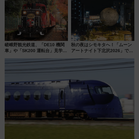
用してストレスフリー旅へ行こ
大相撲巡業など 豪華イベントと
う！
アクセス
嵯峨野観光鉄道、「DE10 機関
秋の夜はシモキタへ！「ムーン
車」や「SK200 運転台」見学ツ
アートナイト下北沢2026」でイ
アーを開催！ ラストランイベン
マーシブシアターやアート巡り
トの一環で激レア体験できちゃ
を満喫しよう
うかも 参加方法やスケジュール
をご紹介