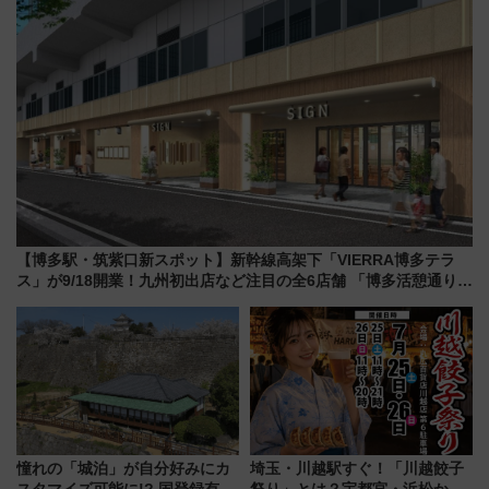
【博多駅・筑紫口新スポット】新幹線高架下「VIERRA博多テラ
ス」が9/18開業！九州初出店など注目の全6店舗 「博多活憩通り」
も一新
憧れの「城泊」が自分好みにカ
埼玉・川越駅すぐ！「川越餃子
スタマイズ可能に!? 国登録有形
祭り」とは？宇都宮・浜松から