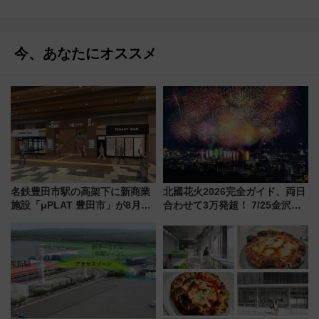
今、あなたにオススメ
名鉄豊田市駅の高架下に新商業
北國花火2026完全ガイド、両日
施設「μPLAT 豊田市」が8月26
合わせて3万発超！ 7/25金沢大
日開業！全8店舗が出店し街の新
会・8/1川北大会の2つの花火大
たな玄関口へ
会の日程・アクセス・観覧席ま
とめ（石川県）