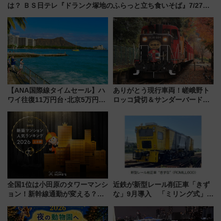
は？ ＢＳ日テレ『ドランク塚地のふらっと立ち食いそば』7/27夜
10時～放送
【ANA国際線タイムセール】ハ
ありがとう現行車両！嵯峨野ト
ワイ往復11万円台･北京5万円台
ロッコ貸切＆サンダーバードレ
～、憧れのビジネスクラスも！
ストランで語り合う秋の京都
来春のGW旅行まで狙える激ア
斉藤雪乃＆福原トシヒロと行
ツ路線まとめ（8/10まで）
く！9月13日「京都の鉄道満喫
ツアー」開催
全国1位は小田原のタワーマンシ
近鉄が新型レール削正車「きず
ョン！新幹線通勤が変える？
な」9月導入 「ミリング式」採
「住みたい街」の最新トレンド
用でメンテナンス作業を効率
【新築マンション人気ランキン
化！安全性や乗り心地の向上に