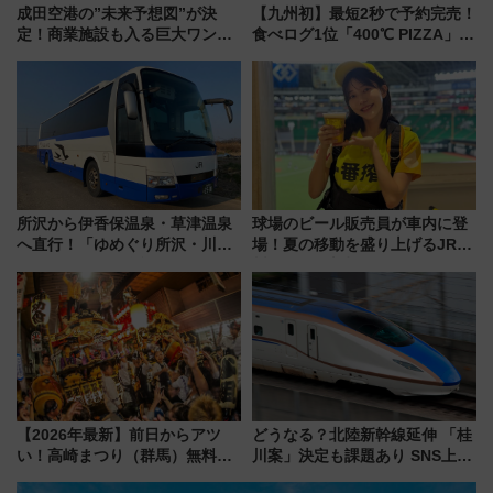
成田空港の”未来予想図”が決
【九州初】最短2秒で予約完売！
定！商業施設も入る巨大ワンタ
食べログ1位「400℃ PIZZA」が
ーミナル、京成の高架新駅整備
博多駅すぐの明治公園に8/7オー
で新型特急が品川･羽田とを結
プン。もつ鍋風など限定メニュ
ぶ！ JR空港駅は2面3線化！
ーも
所沢から伊香保温泉・草津温泉
球場のビール販売員が車内に登
へ直行！「ゆめぐり所沢・川越
場！夏の移動を盛り上げるJR九
号」で群馬の温泉旅をもっと気
州「ビール新幹線」7月31日・8
軽に 運行ダイヤ・運賃を解説
月7日限定 ソフトバンクホーク
スとコラボ
【2026年最新】前日からアツ
どうなる？北陸新幹線延伸 「桂
い！高崎まつり（群馬）無料観
川案」決定も課題あり SNS上の
覧エリアから初開催100人みこ
声は