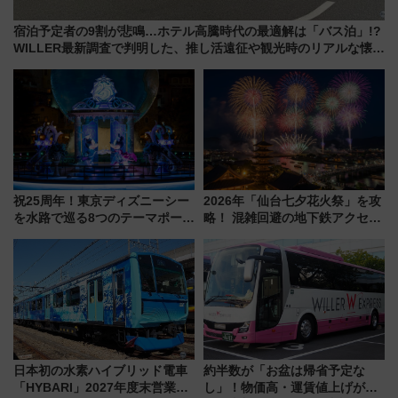
宿泊予定者の9割が悲鳴…ホテル高騰時代の最適解は「バス泊」!?
WILLER最新調査で判明した、推し活遠征や観光時のリアルな懐事
情
祝25周年！東京ディズニーシー
2026年「仙台七夕花火祭」を攻
を水路で巡る8つのテーマポート
略！ 混雑回避の地下鉄アクセス
と限定デコレーションを解説
からまだ買える有料席情報、花
火前に楽しむ仙台観光ルートま
で解説！
日本初の水素ハイブリッド電車
約半数が「お盆は帰省予定な
「HYBARI」2027年度末営業運
し」！物価高・運賃値上げが財