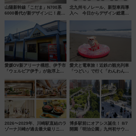
山陽新幹線「こだま」N700系
北九州モノレール、新型車両導
6000番代が新デザインに！産学
入へ 今日からデザイン総選挙
連携で描く瀬戸内の波模様 運
始まる
用は今冬から
愛媛OV新アリーナ構想、伊予市
愛犬と電車旅！近鉄の観光列車
「ウェルピア伊予」が急浮上！
「つどい」で行く「わんわん列
サイボウズ青野社長の参加表明
車」第5弾！海辺のBBQも楽し
で探る鉄道アクセスの未来
める日帰りツアー
2026〜2029年、川崎駅直結のラ
博多駅前にオアシス誕生！ 8/7
ゾーナ川崎が過去最大級リニュ
開園「明治公園」九州初サウナ
ーアル！ フードコート拡大など
TOTOPAや日本一のピザなど絶