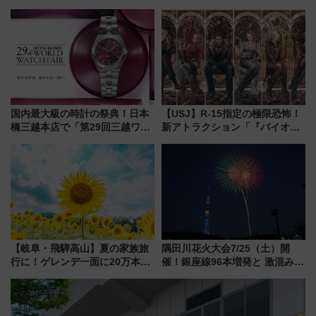
転へ 鉄道・発電・まちづくり
布を直撃、往復1万円以内なら帰
で水素利活用が加速
りたいけど……【WILLER お盆
帰省動向調査】
国内最大級の時計の祭典！日本
【USJ】R-15指定の極限恐怖！
橋三越本店で「第29回三越ワー
新アトラクション「『バイオハ
ルドウォッチフェア」開幕
ザード レクイエム』 ザ・ダイ
【2026年8月5日～25日】
ブ」今秋登場 ―予測不能の恐
怖に泣き叫べ―
【岐阜・飛騨高山】夏の家族旅
隅田川花火大会7/25（土）開
行に！ゲレンデ一面に20万本の
催！銀座線96本増発と 激混みの
ひまわりが咲き誇る「アルコピ
「浅草駅」を回避する最寄り駅･
アひまわり園」開園
アクセス攻略法、2万発の花火が
都心の夜に！