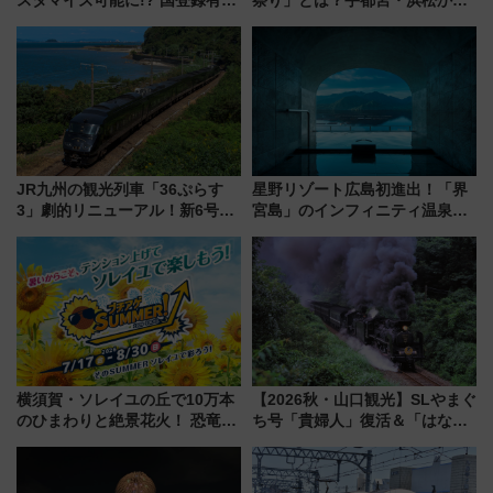
文化財・丸亀城「延寿閣別館」
ご当地和牛まで全国の人気餃子
にオーダーメイド型の宿泊プラ
を食べ比べ【7月25日・26日開
ンが誕生！
催】
JR九州の観光列車「36ぷらす
星野リゾート広島初進出！「界
3」劇的リニューアル！新6号車
宮島」のインフィニティ温泉と
“1〜2名用グリーン個室”と曜日
古式サウナ「石風呂」を大解剖
別 “プレミアムランチ”導入･ル
宿泊料金・アクセスは？（2026
ートや価格など解説
年7月23日開業）
横須賀・ソレイユの丘で10万本
【2026秋・山口観光】SLやまぐ
のひまわりと絶景花火！ 恐竜や
ち号「貴婦人」復活＆「はなあ
ドッグプールなど三浦半島の日
かり」初走行区間も！山口DCの
帰りお出かけ最新情報（2026年
注目観光列車まとめ きっぷの取
7月17日～開催）
り方は？