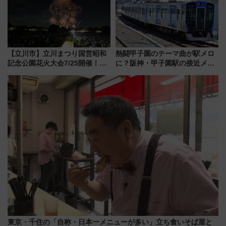
【立川市】立川まつり国営昭和
熱闘甲子園のテーマ曲が駅メロ
記念公園花火大会7/25開催！
に？阪神・甲子園駅の接近メロ
5000発の花火が夜を彩る 今年は
ディがVaundy「かげろう」×向
混雑に要注意、その理由は
谷実アレンジの特別仕様へ、8月
5日始発から
東京・千住の「自称・日本一メニューが多い」立ち食いそば屋と