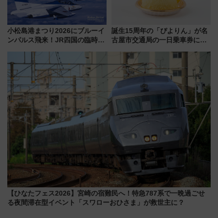
小松島港まつり2026にブルーイ
誕生15周年の「ぴよりん」が名
ンパルス飛来！JR四国の臨時ダ
古屋市交通局の一日乗車券に！
イヤや駐車場予約を徹底解説
東山線では貸切電車も登場【限
定1万5000枚】
【ひなたフェス2026】宮崎の宿難民へ！特急787系で一晩過ごせ
る夜間滞在型イベント「スワローおひさま」が救世主に？