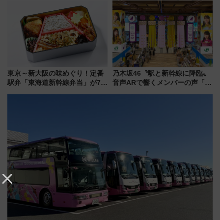
「いつから何が変わるか」徹底
品グルメ登場で駅前の過ごし方
解説！
はどう変わる？
東京～新大阪の味めぐり！定番
乃木坂46〝駅と新幹線に降臨〟
駅弁「東海道新幹線弁当」が7月
音声ARで響くメンバーの声「真
21日にリニューアル発売
夏の全国ツアー2026」