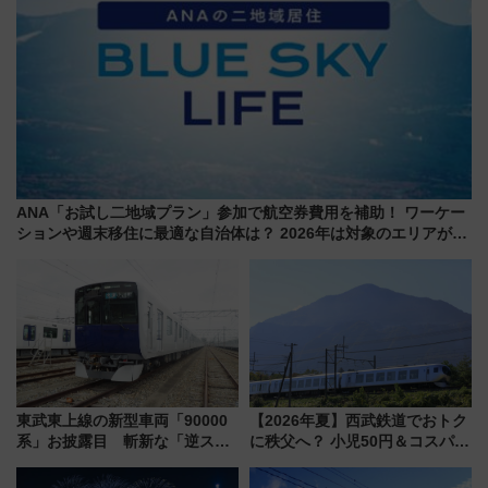
ANA「お試し二地域プラン」参加で航空券費用を補助！ ワーケー
ションや週末移住に最適な自治体は？ 2026年は対象のエリアが拡
大！
東武東上線の新型車両「90000
【2026年夏】西武鉄道でおトク
系」お披露目 斬新な「逆スラ
に秩父へ？ 小児50円＆コスパ最
ント式」の先頭形状と明るく開
強きっぷで「安・近・短」な家
放的な車内空間に注目、デビュ
族旅行！ 深夜の正丸トンネル探