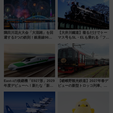
ーは9月
検や特急ラビューも
隅田川花火大会「大混雑」を回
【大井川鐵道】着るだけでトー
避する3つの鉄則！銀座線96本
マス号もSL・ELも乗れる「フリ
増発･浅草線臨時ダイヤ･スカイ
ーきっぷTシャツ」8月6日より
ツリー駅の規制まとめ 7/25開催
受注販売
（2026年）
East-iの後継機「E927形」2029
【嵯峨野観光鉄道】2027年春デ
年度デビューへ！新たな「新幹
ビューの新型トロッコ列車、い
線専用検測車」の性能を徹底解
よいよ試運転開始へ！現行車両
説【JR東日本】
は2026年で引退