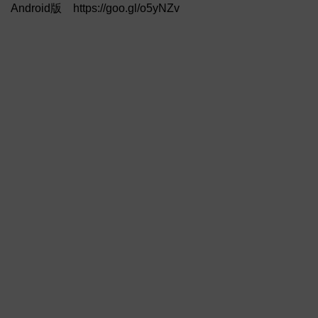
Android版 https://goo.gl/o5yNZv