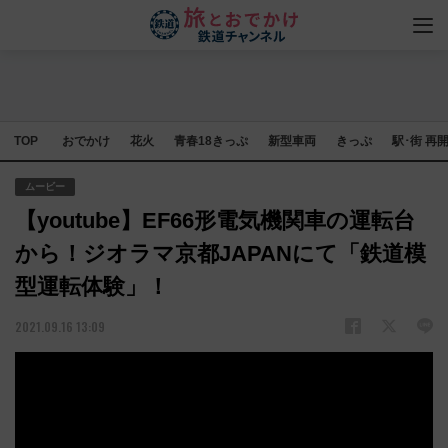
TOP
おでかけ
花火
青春18きっぷ
新型車両
きっぷ
駅･街 再
ムービー
【youtube】EF66形電気機関車の運転台
から！ジオラマ京都JAPANにて「鉄道模
型運転体験」！
2021.09.16 13:09