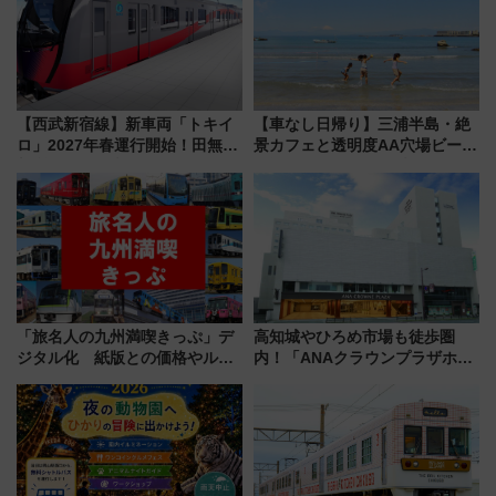
【西武新宿線】新車両「トキイ
【車なし日帰り】三浦半島・絶
ロ」2027年春運行開始！田無・
景カフェと透明度AA穴場ビーチ
新所沢にも停車 2028年春には
を巡る！ おトクな電車きっぷ活
「第2弾」も
用してストレスフリー旅へ行こ
う！
「旅名人の九州満喫きっぷ」デ
高知城やひろめ市場も徒歩圏
ジタル化 紙版との価格やルー
内！「ANAクラウンプラザホテ
ルの違いを解説
ル高知」が8月開業