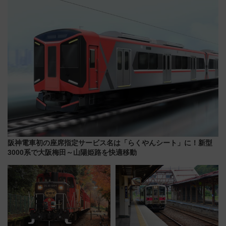
りたいけど……【WILLER お盆
ケジュール 夜風とビール、映画
帰省動向調査】
を満喫！
阪神電車初の座席指定サービス名は「らくやんシート」に！新型
3000系で大阪梅田～山陽姫路を快適移動