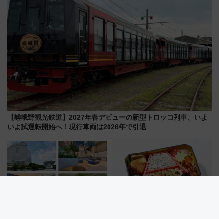
【嵯峨野観光鉄道】2027年春デビューの新型トロッコ列車、いよ
いよ試運転開始へ！現行車両は2026年で引退
東京ビッグサイト徒歩3分！ 有
東京～新大阪の味めぐり！定番