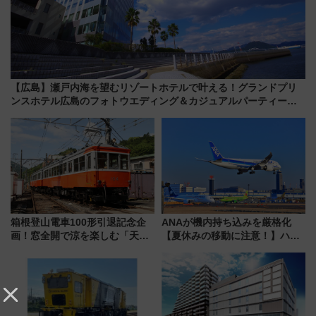
【広島】瀬戸内海を望むリゾートホテルで叶える！グランドプリ
ンスホテル広島のフォトウエディング＆カジュアルパーティープ
ラン
箱根登山電車100形引退記念企
ANAが機内持ち込みを厳格化
画！窓全開で涼を楽しむ「天然
【夏休みの移動に注意！】ハン
クーラー体験号」と限定鉄コレ
ドバッグやPCケースも対象の
発売
「身の回り品」新サイズ制限
(40×30×20cm)おさらい