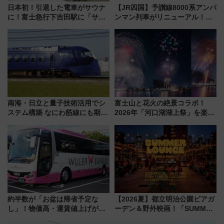
日本初！引退した電車がサウナ
【JR四国】予讃線8000系アンパ
に！富士急行下吉田駅に「サ電
ンマン列車がリニューアル！内
（SADEN）」2026年12月開
外装デザイン公開 デビューは
業 行き交う電車の音や振動を
今年12月
感じながら「ととのう」新感覚
南海・日立と量子技術活用でシ
富士山と花火の絶景コラボ！
ステム構築 なにわ筋線にも期待
2026年「河口湖湖上祭」を楽し
乗務員・車両計画作業を短縮へ
む完全ガイド＆鉄道アクセスの
ススメ
約半数が「お盆は帰省予定な
【2026夏】都立明治公園ビアガ
し」！物価高・運賃値上げが財
ーデン＆野外映画！「SUMMER
布を直撃、往復1万円以内なら帰
LOUNGE」のアクセスと上映ス