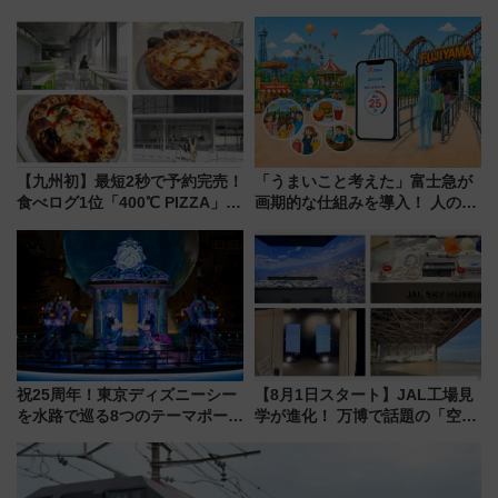
限定「U22応援割り」が7月21日
転見合わせ状況と交通網への影
よりスタート
響
【九州初】最短2秒で予約完売！
「うまいこと考えた」富士急が
食べログ1位「400℃ PIZZA」が
画期的な仕組みを導入！ 人のか
博多駅すぐの明治公園に8/7オー
わりにスマホが並ぶ「分身く
プン。もつ鍋風など限定メニュ
ん」始動
ーも
祝25周年！東京ディズニーシー
【8月1日スタート】JAL工場見
を水路で巡る8つのテーマポート
学が進化！ 万博で話題の「空飛
と限定デコレーションを解説
ぶクルマ」体験が常設化!? 期間
限定の歴代制服仮想試着体験も
レポート