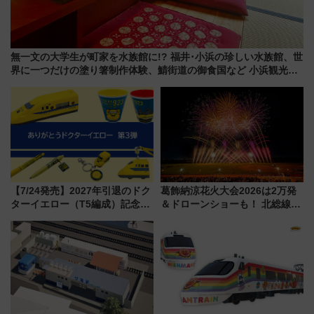
無一文の大学生が町家を水族館に!? 福井･小浜の珍しい水族館、世
界に一つだけの塗り箸制作体験、鯖街道の御食国など 小浜観光レ
ポ 第2弾
【7/24発売】2027年引退のドク
葛飾納涼花火大会2026は2万発
ターイエロー（T5編成）記念グ
＆ドローンショーも！ 北総線を
ッズ7種が登場！ 新幹線車内放
使った穴場アクセスや臨時列
送の目覚まし時計など通販・販
車、観覧スポット情報と周辺観
売店舗まとめ
光まとめ（7/28開催）