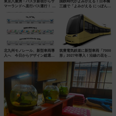
東京八重洲・バスタ新宿からサ
国鉄時代がよみがえる！日本橋
マーランドへ直行バス運行！ お
三越で「よみがえる にっぽんの
トクな1Dayパスで夏のプールと
鉄道展」7/22-8/3開催、広田尚
推し活を楽しもう！（2026年
敬の名作写真も、駅弁フェスも
8/1～31）
同時開催！
北九州モノレール、新型車両導
筑豊電気鉄道に新型車両「7000
入へ 今日からデザイン総選挙
形」2027年導入！沿線の花をイ
始まる
メージしたイエローを採用 車
内は落ち着いたゆとりある空間
に