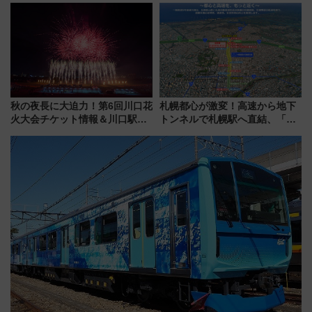
全力応援 夜行列車「ドリーム
「新・鉄道ひとり旅」279回目
おひさま号」も走る
の舞台は「島原鉄道」
秋の夜長に大迫力！第6回川口花
札幌都心が激変！高速から地下
火大会チケット情報＆川口駅か
トンネルで札幌駅へ直結、「創
らのアクセスガイド
成川通都心アクセス道路」が7月
から本格着工、延長4.8km整備
事業の全貌