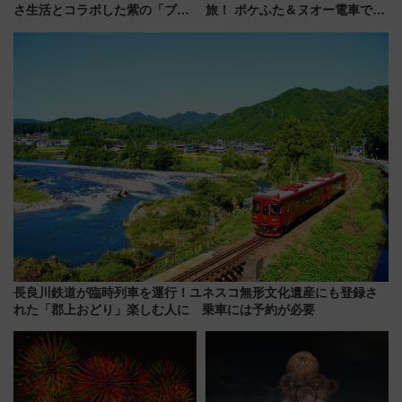
さ生活とコラボした紫の「ブル
旅！ ポケふた＆ヌオー電車で楽
ーベリーぴよりん」期間限定販
しむ鉄道スタンプラリーで土佐
売
路の絶景と絶品グルメを満喫！
（7月18日スタート）
長良川鉄道が臨時列車を運行！ユネスコ無形文化遺産にも登録さ
れた「郡上おどり」楽しむ人に 乗車には予約が必要