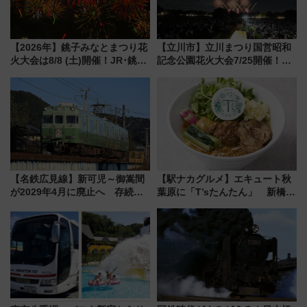
【2026年】銚子みなとまつり花
【立川市】立川まつり国営昭和
火大会は8/8 (土)開催！JR･銚子
記念公園花火大会7/25開催！
電鉄の臨時列車やアクセス情
5000発の花火が夜を彩る 今年は
報、利根川に咲く8,000発の大迫
混雑に要注意、その理由は
力＆屋台を満喫
【名鉄広見線】新可児～御嵩間
【駅ナカグルメ】エキュート秋
が2029年4月に廃止へ 存続協
葉原に「T’sたんたん」 新橋に
議終了で100年の歴史に幕
551蓬莱のDNAを継ぐ「東京豚
饅」、オムライス専門店「肉と
たまご」新グルメ続々登場！
【2026年8月】