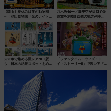
【岡山】夏休みは夜の動物園
乃木坂46一ノ瀬美空が福岡で鉄
へ！池田動物園「光のナイトズ
道旅を満喫⁈ 西鉄の観光列車
ー2026」で光と動物が彩る特別
「THE RAIL KITCHEN
な夜
CHIKUGO」で巡る福岡･太宰
府･柳川の旅！YouTubeが公開
に
スマホで集める激レアNFT版
「ファンタイム・ウィズ・ト
も！日本の絶景スポットをめぐ
イ・ストーリー5」で激レア『ロ
って集める「索道印(さくどうい
ルカナ』カードをゲット！最新
ん)」企画がスタート
デコレーションも徹底解説