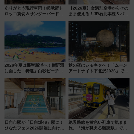
ありがとう現行車両！嵯峨野ト
【2026夏】女満別空港からその
ロッコ貸切＆サンダーバードレ
まま使える！JR石北本線＆バス
ストランで語り合う秋の京都
乗り放題「北見・網走周遊フリ
斉藤雪乃＆福原トシヒロと行
ーパス」でおトクに道東観光
く！9月13日「京都の鉄道満喫
（8/3発売）
ツアー」開催
2026年夏は那智勝浦へ！熊野灘
秋の夜はシモキタへ！「ムーン
に面した「特選」白砂ビーチは
アートナイト下北沢2026」でイ
必見 「第17回那智勝浦町花火大
マーシブシアターやアート巡り
会」は8月11日開催！
を満喫しよう
日向市駅が「日向坂46」駅に！
絶景路線を黄色い列車で気まま
ひなたフェス2026開催に向けJR
旅、「海が見える難読駅」で幸
九州が記念きっぷや臨時列車で
せの黄色いハンカチに願いを