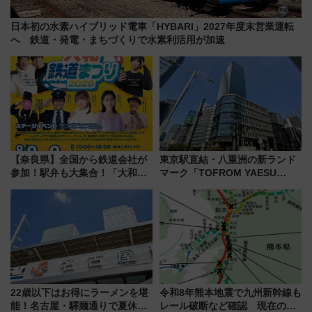
日本初の水素ハイブリッド電車「HYBARI」2027年度末営業運転
へ 鉄道・発電・まちづくりで水素利活用が加速
【奈良県】全国から鉄道会社が
東京駅直結・八重洲の新ランド
参加！駅弁も大集合！「大和鉄
マーク「TOFROM YAESU
道まつり2026」が8月8日・9日
TOWER」9/10開業！ 雨に濡れ
に開催決定
ないバスターミナル直結でスキ
マ時間が充実
22歳以下はお得にラーメンを堪
令和8年熊本地震で九州新幹線も
能！名古屋・驛麺通りで夏休み
レール破断など確認 現在の運