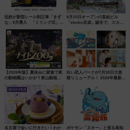
近鉄が新型レール削正車「きず
9月10日オープンの直結ビル
な」9月導入 「ミリング式」採
「ekubo京成」誕生で、スカイ
用でメンテナンス作業を効率
ライナーも停まる巨大ハブ駅・
化！安全性や乗り心地の向上に
新鎌ヶ谷はどう変わる？ 全テナ
貢献するだけでなく、全線区で
ント情報も公開！
活躍するための仕組みも
【2026年版】夏休みに家族で夜
白い恋人パークが7月30日大規
の動物園はいかが？東山動植物
模リニューアル！ 2026年最新の
園＆のんほいパーク「ナイト
新エリア・工場見学の見どころ
ZOO」開催情報
と料金・アクセスを徹底解説
（札幌市）
名古屋で会いに行きたい！わか
ポケモン「ヌオー」と巡る高知