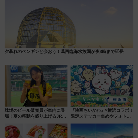
夕暮れのペンギンと会おう！葛西臨海水族園が夜8時まで延長
球場のビール販売員が車内に登
『映画ちいかわ』×横浜コラボ！
場！夏の移動を盛り上げるJR九
限定ステッカー集めやフォトス
州「ビール新幹線」7月31日・8
ポット、特別花火でみなとみら
月7日限定 ソフトバンクホーク
いを満喫しよう（花火鑑賞会応
スとコラボ
募は7/12まで！）