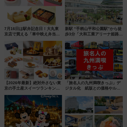
7月16日は駅弁記念日！大丸東
新駅 “手柄山平和公園駅”から徒
京店で買える「車中映え弁当」
歩3分「大和工業アリーナ姫路」
フェア【2026年夏】
10月開業！Novelbright公演 や
大相撲巡業など 豪華イベントと
アクセス
【2026年最新】絶対外さない東
「旅名人の九州満喫きっぷ」デ
京の手土産スイーツランキング
ジタル化 紙版との価格やルー
TOP10！帰省のお土産選びに迷
ルの違いを解説
ったら