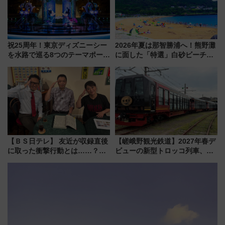
祝25周年！東京ディズニーシー
2026年夏は那智勝浦へ！熊野灘
を水路で巡る8つのテーマポート
に面した「特選」白砂ビーチは
と限定デコレーションを解説
必見 「第17回那智勝浦町花火大
会」は8月11日開催！
【ＢＳ日テレ】 友近が収録直後
【嵯峨野観光鉄道】2027年春デ
に取った衝撃行動とは……？
ビューの新型トロッコ列車、い
『友近・礼二の妄想トレイン』
よいよ試運転開始へ！現行車両
で極上の夏祭り鉄道旅を放送
は2026年で引退