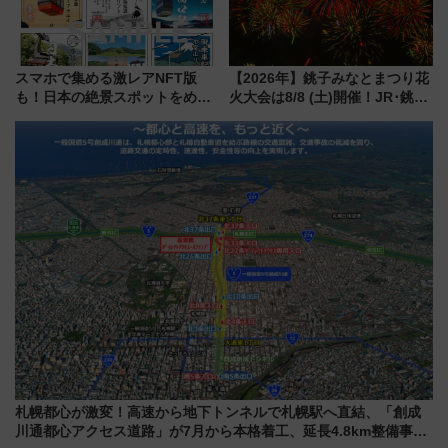
スマホで集める激レアNFT版
【2026年】銚子みなとまつり花
も！日本の絶景スポットをめぐ
火大会は8/8 (土)開催！JR･銚子
って集める「索道印(さくどうい
電鉄の臨時列車やアクセス情
ん)」企画がスタート
報、利根川に咲く8,000発の大迫
力＆屋台を満喫
札幌都心が激変！高速から地下トンネルで札幌駅へ直結、「創成
川通都心アクセス道路」が7月から本格着工、延長4.8km整備事業