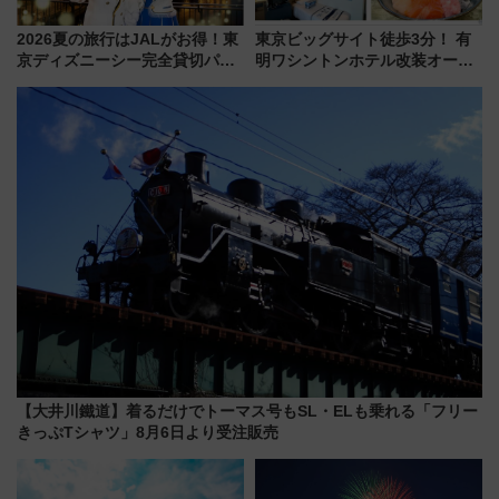
2026夏の旅行はJALがお得！東
東京ビッグサイト徒歩3分！ 有
京ディズニーシー完全貸切パー
明ワシントンホテル改装オープ
ティー招待券が当たるキャンペ
ン直前「ゆりかもめ運転台付き
ーン始まる 条件は「夏の国内
客室」や海鮮丼が人気の朝食ビ
線に2回搭乗」
ュッフェを現地レポ
【大井川鐵道】着るだけでトーマス号もSL・ELも乗れる「フリー
きっぷTシャツ」8月6日より受注販売