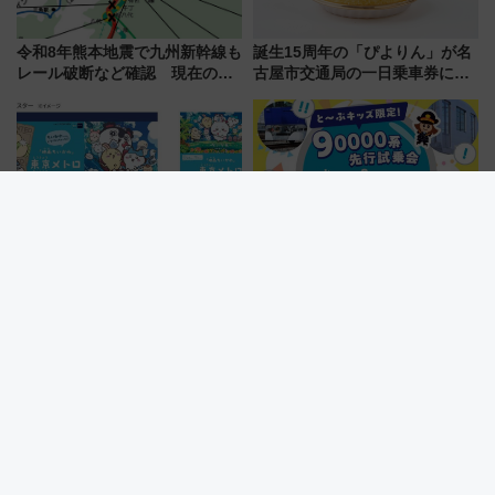
令和8年熊本地震で九州新幹線も
誕生15周年の「ぴよりん」が名
レール破断など確認 現在の運
古屋市交通局の一日乗車券に！
転見合わせ状況と交通網への影
東山線では貸切電車も登場【限
響
定1万5000枚】
『映画ちいかわ』×東京メトロの
【2026秋デビュー】東武東上線
謎解き脱出ゲームが7/24開幕！
の新型車両「90000系」にいち
オリジナル24時間券の買い方と
早く乗れる！ 8/11開催の小学生
遊び方を解説！（7/10発売開
向け先行試乗会でキッズアンバ
始）
サダーになろう