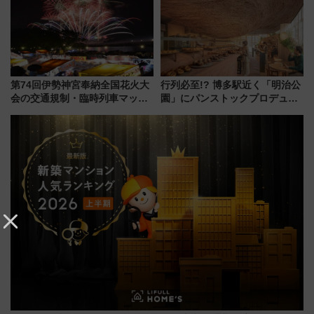
売店舗まとめ
り方は？
第74回伊勢神宮奉納全国花火大
行列必至!? 博多駅近く「明治公
会の交通規制・臨時列車マッ
園」にパンストックプロデュー
プ！JR東海・近鉄で快適にアク
スの新業態『Land Bageri』8/7
セス
オープン 秋からはビストロ営業
も！