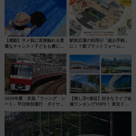
マンが登場
【感動】サメ肌に直接触れる貴
駅前広場の利用が「超お手軽」
重なチャンス！子どもも虜にな
に！？新プラットフォーム
る鴨川シーワールド「エイとサ
「HirakeBA」8月3日始動、ス
メのタッチングプール」【夏休
マホで簡単申請 物販や演奏会な
み限定企画】
どに【JR東日本】
2026年夏・京急「ウィング・シ
【推し活×遠征】好きなライブ会
ート」平日特別運行 ダイヤ・
場ランキングTOP3！ 東京ドー
乗車方法を解説！2階建てバスや
ムや大阪城ホールが選ばれる理
三浦海岸を堪能できるお出かけ
由と交通アクセス術、ライブ会
プランもご紹介
場に何を求める？