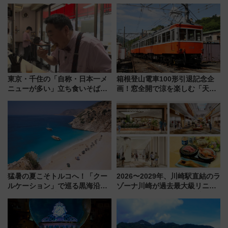
の全貌
東京・千住の「自称・日本一メ
箱根登山電車100形引退記念企
ニューが多い」立ち食いそば屋
画！窓全開で涼を楽しむ「天然
とは？ ＢＳ日テレ『ドランク塚
クーラー体験号」と限定鉄コレ
地のふらっと立ち食いそば』
発売
7/27夜10時～放送
猛暑の夏こそトルコへ！「クー
2026〜2029年、川崎駅直結のラ
ルケーション」で巡る黒海沿岸
ゾーナ川崎が過去最大級リニュ
やエーゲ海の避暑リゾート 関
ーアル！ フードコート拡大など
連検索数が前年比237％増、ナ
「いつから何が変わるか」徹底
ショジオも認める『2026年に訪
解説！
れるべき世界の旅先』