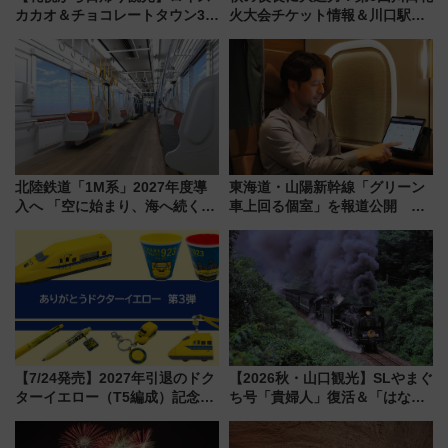
カカオ＆チョコレートタウン3周
火大会チケット情報＆川口駅か
年！ 9月は入場料半額やチョコ
らのアクセスガイド
詰め放題を開催、ロイズタウン
駅からのアクセスも
北陸鉄道「1M系」2027年度導
東海道・山陽新幹線「グリーン
入へ 「空に始まり、海へ続く」
車上回る個室」を報道公開 プ
白山比咩神社をモチーフにした
ライベート感備えた上質な空間
神秘的なデザイン
【7/24発売】2027年引退のドク
【2026秋・山口観光】SLやまぐ
ターイエロー（T5編成）記念グ
ち号「貴婦人」復活＆「はなあ
ッズ7種が登場！ 新幹線車内放
かり」初走行区間も！山口DCの
送の目覚まし時計など通販・販
注目観光列車まとめ きっぷの取