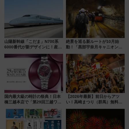
14日から 新車両「トキイロ」体
ルーズ
験ブースも アクセスや申込方法
を解説
山陽新幹線「こだま」N700系
絶景を巡る新ルートが10月始
6000番代が新デザインに！産学
動！「黒部宇奈月キャニオンル
連携で描く瀬戸内の波模様 運
ート」と旅の拠点「欅平ラウン
用は今冬から
ジ」がオープン
国内最大級の時計の祭典！日本
【2026年最新】前日からアツ
橋三越本店で「第29回三越ワー
い！高崎まつり（群馬）無料観
ルドウォッチフェア」開幕
覧エリアから初開催100人みこ
【2026年8月5日～25日】
しまで