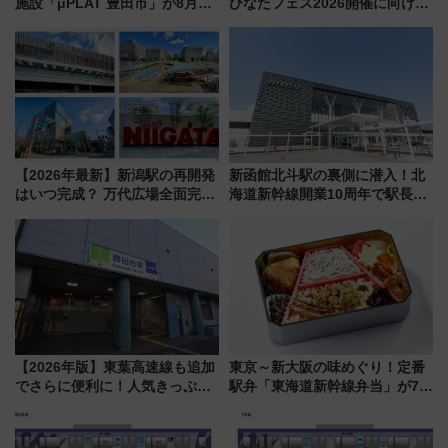
施設「μPLAT 豊田市」が8月26
ひなたフェス2026開催に向けJR
日開業！全8店舗が出店し街の新
九州が記念きっぷや臨時列車で
たな玄関口へ
全力応援 夜行列車「ドリーム
おひさま号」も走る
【2026年最新】新潟駅の再開発
新函館北斗駅の裏側に潜入！北
はいつ完成？ 万代広場全面完成
海道新幹線開業10周年で駅長
から「にいがた2キロ」・古町再
室・地下通路など公開イベン
開発、バスタ新潟構想まで徹底
ト 参加方法や体験内容を紹介
解説！
【2026年版】東葉高速線も追加
東京～新大阪の味めぐり！定番
でさらに便利に！人気きっぷ
駅弁「東海道新幹線弁当」が7月
「サンキューちばフリーパス」
21日にリニューアル発売
今年も発売 秋・早春に千葉県を
巡るなら使い勝手・コスパ抜群