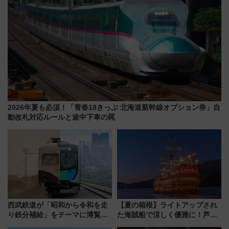
2026年夏も必須！「青春18きっぷ 北海道新幹線オプション券」自
動改札対応ルールと途中下車の罠
西武鉄道が「昭和から令和を走
【夏の箱根】ライトアップされ
り鉄分補給」をテーマに博覧会
た海賊船で涼しく優雅に！芦ノ
を実施！くすのきホールで8月
湖花火大会にあわせた特別なク