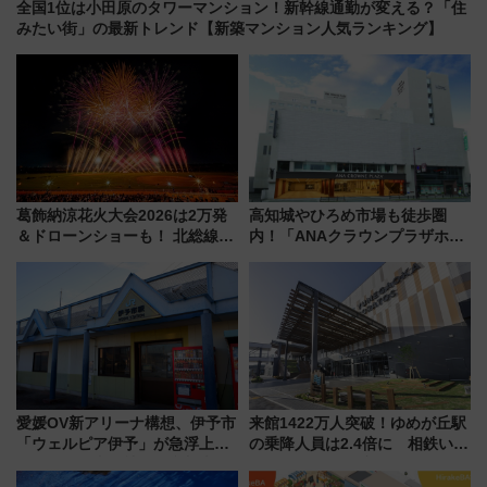
全国1位は小田原のタワーマンション！新幹線通勤が変える？「住
みたい街」の最新トレンド【新築マンション人気ランキング】
葛飾納涼花火大会2026は2万発
高知城やひろめ市場も徒歩圏
＆ドローンショーも！ 北総線を
内！「ANAクラウンプラザホテ
使った穴場アクセスや臨時列
ル高知」が8月開業
車、観覧スポット情報と周辺観
光まとめ（7/28開催）
愛媛OV新アリーナ構想、伊予市
来館1422万人突破！ゆめが丘駅
「ウェルピア伊予」が急浮上！
の乗降人員は2.4倍に 相鉄いず
サイボウズ青野社長の参加表明
み野線「ゆめが丘ソラトス」2周
で探る鉄道アクセスの未来
年祭にそうにゃん＆DB.スター