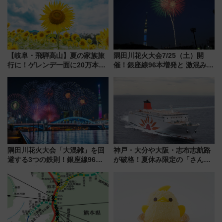
【岐阜・飛騨高山】夏の家族旅
隅田川花火大会7/25（土）開
行に！ゲレンデ一面に20万本の
催！銀座線96本増発と 激混みの
ひまわりが咲き誇る「アルコピ
「浅草駅」を回避する最寄り駅･
アひまわり園」開園
アクセス攻略法、2万発の花火が
都心の夜に！
隅田川花火大会「大混雑」を回
神戸・大分や大阪・志布志航路
避する3つの鉄則！銀座線96本
が破格！夏休み限定の「さんふ
増発･浅草線臨時ダイヤ･スカイ
らわあスペシャルセール」スタ
ツリー駅の規制まとめ 7/25開催
ート 夕朝食ビュッフェ付きで
（2026年）
快適な船旅はいかが？