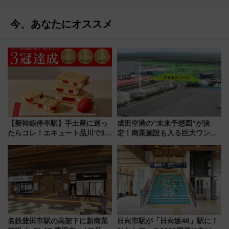
今、あなたにオススメ
【新幹線停車駅】手土産に迷っ
成田空港の”未来予想図”が決
たらコレ！エキュート品川で3年
定！商業施設も入る巨大ワンタ
連続売上1位を獲得した定番手土
ーミナル、京成の高架新駅整備
産スイーツとは？
で新型特急が品川･羽田とを結
ぶ！ JR空港駅は2面3線化！
名鉄豊田市駅の高架下に新商業
日向市駅が「日向坂46」駅に！