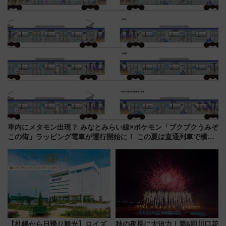
車内にメタモン出現？ みなとみらい線×ポケモン「ブクブクうみぞ
この街」ラッピング電車が運行開始に！ この夏は直通列車で横浜
へ！
【札幌から日帰り観光】ロイズ
秋の夜長に大迫力！第6回川口花