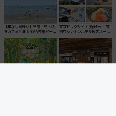
【車なし日帰り】三浦半島・絶
東京ビッグサイト徒歩3分！ 有
景カフェと透明度AA穴場ビーチ
明ワシントンホテル改装オープ
を巡る！ おトクな電車きっぷ活
ン直前「ゆりかもめ運転台付き
用してストレスフリー旅へ行こ
客室」や海鮮丼が人気の朝食ビ
う！
ュッフェを現地レポ
よみうりランド「ポケパーク カ
名鉄豊田市駅の高架下に新商業
ントー」チケット新ルール解
施設「μPLAT 豊田市」が8月26
説！購入制限の緩和と入場時の
日開業！全8店舗が出店し街の新
本人確認が11月スタート
たな玄関口へ