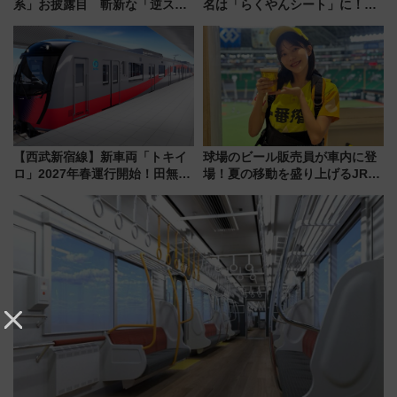
系」お披露目 斬新な「逆スラ
名は「らくやんシート」に！新
ント式」の先頭形状と明るく開
型3000系で大阪梅田～山陽姫路
放的な車内空間に注目、デビュ
を快適移動
ーは9月
【西武新宿線】新車両「トキイ
球場のビール販売員が車内に登
ロ」2027年春運行開始！田無・
場！夏の移動を盛り上げるJR九
新所沢にも停車 2028年春には
州「ビール新幹線」7月31日・8
「第2弾」も
月7日限定 ソフトバンクホーク
スとコラボ