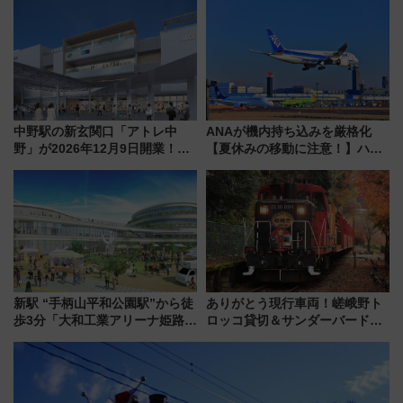
アクセス攻略法、2万発の花火が
ート 夕朝食ビュッフェ付きで
都心の夜に！
快適な船旅はいかが？
中野駅の新玄関口「アトレ中
ANAが機内持ち込みを厳格化
野」が2026年12月9日開業！新
【夏休みの移動に注意！】ハン
改札直結で屋上BBQも楽しめる
ドバッグやPCケースも対象の
注目スポット
「身の回り品」新サイズ制限
(40×30×20cm)おさらい
新駅 “手柄山平和公園駅”から徒
ありがとう現行車両！嵯峨野ト
歩3分「大和工業アリーナ姫路」
ロッコ貸切＆サンダーバードレ
10月開業！Novelbright公演 や
ストランで語り合う秋の京都
大相撲巡業など 豪華イベントと
斉藤雪乃＆福原トシヒロと行
アクセス
く！9月13日「京都の鉄道満喫
ツアー」開催