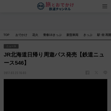
TOP
おでかけ
花火
青春18きっぷ
新型車両
きっぷ
駅･街 再
ニュース
JR北海道日帰り周遊パス発売【鉄道ニュ
ース546】
2017.03.23 16:03