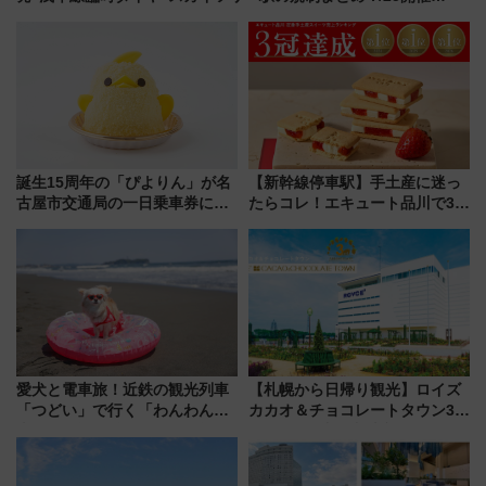
（2026年）
誕生15周年の「ぴよりん」が名
【新幹線停車駅】手土産に迷っ
古屋市交通局の一日乗車券に！
たらコレ！エキュート品川で3年
東山線では貸切電車も登場【限
連続売上1位を獲得した定番手土
定1万5000枚】
産スイーツとは？
愛犬と電車旅！近鉄の観光列車
【札幌から日帰り観光】ロイズ
「つどい」で行く「わんわん列
カカオ＆チョコレートタウン3周
車」第5弾！海辺のBBQも楽し
年！ 9月は入場料半額やチョコ
める日帰りツアー
詰め放題を開催、ロイズタウン
駅からのアクセスも