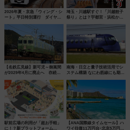
2026年夏・京急「ウィング・シ
埼玉・川越駅すぐ！「川越餃子
ート」平日特別運行 ダイヤ・
祭り」とは？宇都宮・浜松から
乗車方法を解説！2階建てバスや
ご当地和牛まで全国の人気餃子
三浦海岸を堪能できるお出かけ
を食べ比べ【7月25日・26日開
プランもご紹介
催】
【名鉄広見線】新可児～御嵩間
南海・日立と量子技術活用でシ
が2029年4月に廃止へ 存続協
ステム構築 なにわ筋線にも期待
議終了で100年の歴史に幕
乗務員・車両計画作業を短縮へ
駅前広場の利用が「超お手軽」
【ANA国際線タイムセール】ハ
に！？新プラットフォーム
ワイ往復11万円台･北京5万円台