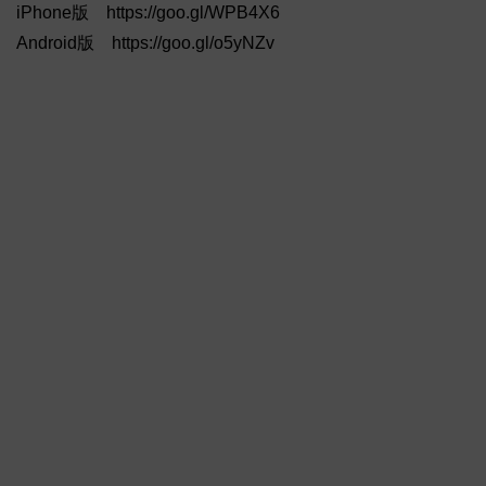
iPhone版 https://goo.gl/WPB4X6
Android版 https://goo.gl/o5yNZv