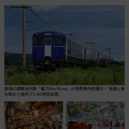
「HirakeBA」8月3日始動、ス
～、憧れのビジネスクラスも！
マホで簡単申請 物販や演奏会な
来春のGW旅行まで狙える激ア
どに【JR東日本】
ツ路線まとめ（8/10まで）
新潟の酒観光列車「越乃Shu*Kura」が長野県内初運行！ 地酒と食
を味わう信州プレDC特別企画