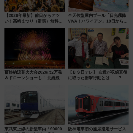
【2026年最新】前日からアツ
全天候型屋内プール「日光霧降
い！高崎まつり（群馬）無料観
VIVA！ハワイアン」18日から営
覧エリアから初開催100人みこ
業開始 小さなお子様連れのフ
しまで
ァミリーから大人まで幅広い世
代が一日中楽しる夏のリゾート
を楽しんで
葛飾納涼花火大会2026は2万発
【ＢＳ日テレ】 友近が収録直後
＆ドローンショーも！ 北総線を
に取った衝撃行動とは……？
使った穴場アクセスや臨時列
『友近・礼二の妄想トレイン』
車、観覧スポット情報と周辺観
で極上の夏祭り鉄道旅を放送
光まとめ（7/28開催）
東武東上線の新型車両「90000
阪神電車初の座席指定サービス