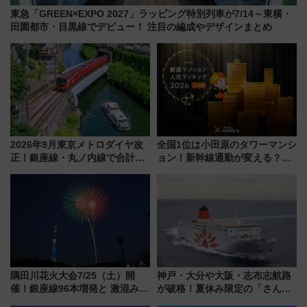
東急「GREEN×EXPO 2027」ラッピング特別列車が7/14～東横・
田園都市・目黒線でデビュー！ 注目の編成やデザインまとめ
2026年9月東京メトロダイヤ改
全国1位は小田原のタワーマンシ
正！銀座線・丸ノ内線で合計
ョン！新幹線通勤が変える？
212本の大増発、混雑緩和に期
「住みたい街」の最新トレンド
待
【新築マンション人気ランキン
グ】
隅田川花火大会7/25（土）開
神戸・大分や大阪・志布志航路
催！銀座線96本増発と 激混みの
が破格！夏休み限定の「さんふ
「浅草駅」を回避する最寄り駅･
らわあスペシャルセール」スタ