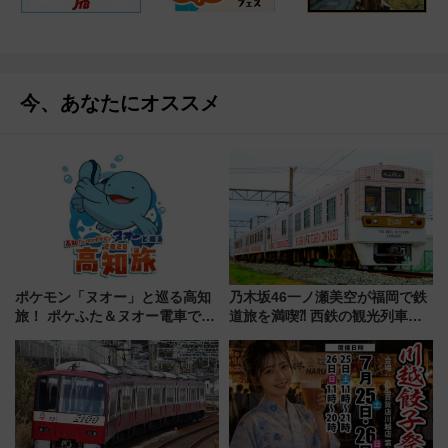
今、あなたにオススメ
ポケモン「ヌオー」と巡る高知
乃木坂46一ノ瀬美空が福岡で鉄
旅！ ポケふた＆ヌオー電車で楽
道旅を満喫⁈ 西鉄の観光列車
しむ鉄道スタンプラリーで土佐
「THE RAIL KITCHEN
路の絶景と絶品グルメを満喫！
CHIKUGO」で巡る福岡･太宰
（7月18日スタート）
府･柳川の旅！YouTubeが公開
に