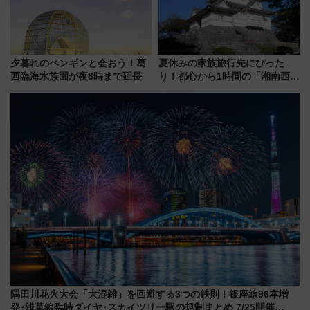
夕暮れのペンギンと会おう！葛
夏休みの家族旅行先にぴった
西臨海水族園が夜8時まで延長
り！都心から1時間の「湘南西エ
リア」満喫ガイド 鎌倉・江の
島とは異なる魅力を持つ今夏の
注目スポット
隅田川花火大会「大混雑」を回避する3つの鉄則！銀座線96本増
発･浅草線臨時ダイヤ･スカイツリー駅の規制まとめ 7/25開催