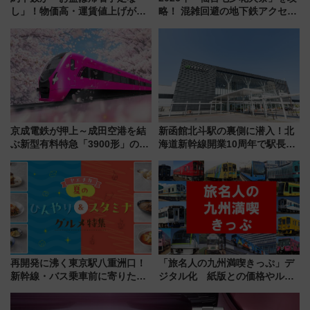
し」！物価高・運賃値上げが財
略！ 混雑回避の地下鉄アクセス
布を直撃、往復1万円以内なら帰
からまだ買える有料席情報、花
りたいけど……【WILLER お盆
火前に楽しむ仙台観光ルートま
帰省動向調査】
で解説！
京成電鉄が押上～成田空港を結
新函館北斗駅の裏側に潜入！北
ぶ新型有料特急「3900形」のコ
海道新幹線開業10周年で駅長
ンセプト・デザイン公開 愛称
室・地下通路など公開イベン
募集も実施
ト 参加方法や体験内容を紹介
再開発に沸く東京駅八重洲口！
「旅名人の九州満喫きっぷ」デ
新幹線・バス乗車前に寄りたい
ジタル化 紙版との価格やルー
「ヤエチカ」2026年夏の「ひん
ルの違いを解説
やり＆スタミナグルメ」6選【新