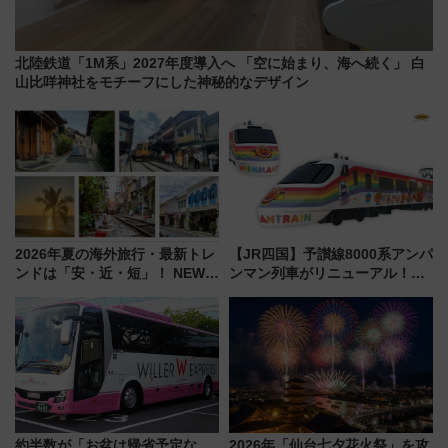
北陸鉄道「1M系」2027年度導入へ 「空に始まり、海へ続く」 白
山比咩神社をモチーフにした神秘的なデザイン
2026年夏の海外旅行・最新トレ
【JR四国】予讃線8000系アンパ
ンドは「安・近・短」！ NEWT
ンマン列車がリニューアル！内
調査から読み解く、最新の人気
外装デザイン公開 デビューは
渡航先TOP5とは？ 円安時代の
今年12月
旅行術
約半数が「お盆は帰省予定な
2026年「仙台七夕花火祭」を攻