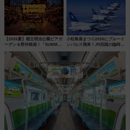
ススメ
ブ」今秋登場 ―予測不能の恐
怖に泣き叫べ―
【2026夏】都立明治公園ビアガ
小松島港まつり2026にブルーイ
ーデン＆野外映画！「SUMMER
ンパルス飛来！JR四国の臨時ダ
LOUNGE」のアクセスと上映ス
イヤや駐車場予約を徹底解説
ケジュール 夜風とビール、映画
を満喫！