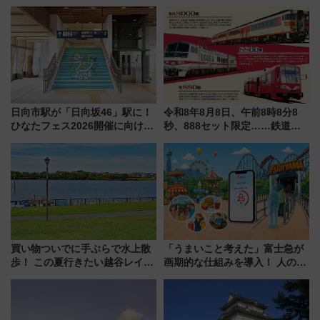
とは？ ＢＳ日テレ『ドランク塚
プラリー！富士急ハイランド限
地のふらっと立ち食いそば』
定グルメ＆グッズ徹底ガイド
7/27夜10時～放送
日向市駅が「日向坂46」駅に！
令和8年8月8日、午前8時8分8
ひなたフェス2026開催に向けJR
秒、888セット限定……鉄道各
九州が記念きっぷや臨時列車で
社の「8・8・8」な記念きっぷ
全力応援 夜行列車「ドリーム
たち
おひさま号」も走る
買い物ついでに手ぶらで水上散
「うまいこと考えた」富士急が
歩！ この夏行きたい越谷レイク
画期的な仕組みを導入！ 人のか
タウンの新たな水辺の憩いエリ
わりにスマホが並ぶ「分身く
ア「LAKESIDE PARK」（埼玉
ん」始動
県越谷市）