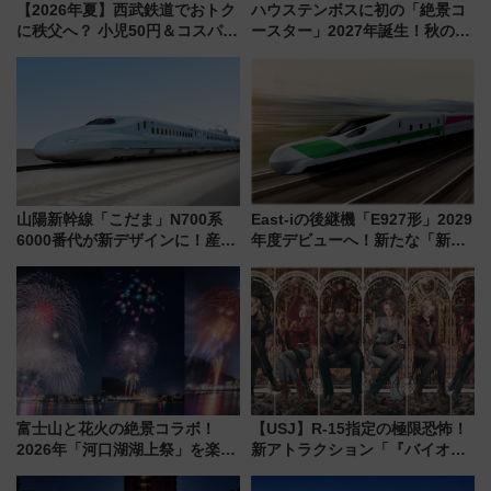
【2026年夏】西武鉄道でおトク
ハウステンボスに初の「絶景コ
に秩父へ？ 小児50円＆コスパ最
ースター」2027年誕生！秋の
強きっぷで「安・近・短」な家
「すんごいハロウィン」見どこ
族旅行！ 深夜の正丸トンネル探
ろも一挙紹介
検や特急ラビューも
山陽新幹線「こだま」N700系
East-iの後継機「E927形」2029
6000番代が新デザインに！産学
年度デビューへ！新たな「新幹
連携で描く瀬戸内の波模様 運
線専用検測車」の性能を徹底解
用は今冬から
説【JR東日本】
富士山と花火の絶景コラボ！
【USJ】R-15指定の極限恐怖！
2026年「河口湖湖上祭」を楽し
新アトラクション「『バイオハ
む完全ガイド＆鉄道アクセスの
ザード レクイエム』 ザ・ダイ