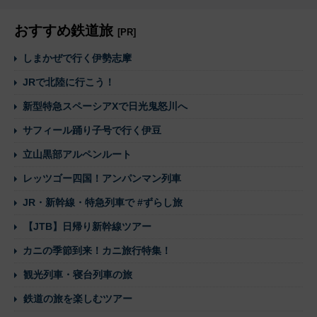
おすすめ鉄道旅
[PR]
しまかぜで行く伊勢志摩
JRで北陸に行こう！
新型特急スペーシアXで日光鬼怒川へ
サフィール踊り子号で行く伊豆
立山黒部アルペンルート
レッツゴー四国！アンパンマン列車
JR・新幹線・特急列車で #ずらし旅
【JTB】日帰り新幹線ツアー
カニの季節到来！カニ旅行特集！
観光列車・寝台列車の旅
鉄道の旅を楽しむツアー