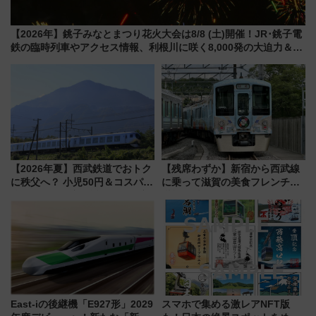
【2026年】銚子みなとまつり花火大会は8/8 (土)開催！JR･銚子電
鉄の臨時列車やアクセス情報、利根川に咲く8,000発の大迫力＆屋
台を満喫
【2026年夏】西武鉄道でおトク
【残席わずか】新宿から西武線
に秩父へ？ 小児50円＆コスパ最
に乗って滋賀の美食フレンチを
強きっぷで「安・近・短」な家
堪能？ 大人気レストラン列車
族旅行！ 深夜の正丸トンネル探
「52席の至福」で味わう近江牛
検や特急ラビューも
や伝統文化の特別コラボ
East-iの後継機「E927形」2029
スマホで集める激レアNFT版