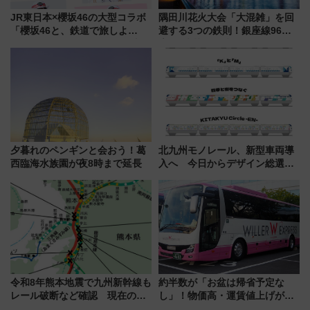
JR東日本×櫻坂46の大型コラボ
隅田川花火大会「大混雑」を回
「櫻坂46と、鉄道で旅しよ
避する3つの鉄則！銀座線96本
う。」が7月20日より始動！新
増発･浅草線臨時ダイヤ･スカイ
潟・長野・庄内へ
ツリー駅の規制まとめ 7/25開催
（2026年）
夕暮れのペンギンと会おう！葛
北九州モノレール、新型車両導
西臨海水族園が夜8時まで延長
入へ 今日からデザイン総選挙
始まる
令和8年熊本地震で九州新幹線も
約半数が「お盆は帰省予定な
レール破断など確認 現在の運
し」！物価高・運賃値上げが財
転見合わせ状況と交通網への影
布を直撃、往復1万円以内なら帰