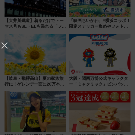
【大井川鐵道】着るだけでトー
『映画ちいかわ』×横浜コラボ！
マス号もSL・ELも乗れる「フリ
限定ステッカー集めやフォトス
ーきっぷTシャツ」8月6日より
ポット、特別花火でみなとみら
受注販売
いを満喫しよう（花火鑑賞会応
募は7/12まで！）
【岐阜・飛騨高山】夏の家族旅
大阪・関西万博公式キャラクタ
行に！ゲレンデ一面に20万本の
ー「ミャクミャク」ピンバッジ
ひまわりが咲き誇る「アルコピ
新登場！関西の駅構内などで7月
アひまわり園」開園
中旬発売