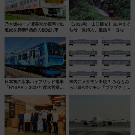
乃木坂46一ノ瀬美空が福岡で鉄
【2026秋・山口観光】SLやまぐ
道旅を満喫⁈ 西鉄の観光列車
ち号「貴婦人」復活＆「はなあ
「THE RAIL KITCHEN
かり」初走行区間も！山口DCの
CHIKUGO」で巡る福岡･太宰
注目観光列車まとめ きっぷの取
府･柳川の旅！YouTubeが公開
り方は？
に
日本初の水素ハイブリッド電車
車内にメタモン出現？ みなとみ
「HYBARI」2027年度末営業運
らい線×ポケモン「ブクブクうみ
転へ 鉄道・発電・まちづくり
ぞこの街」ラッピング電車が運
で水素利活用が加速
行開始に！ この夏は直通列車で
横浜へ！