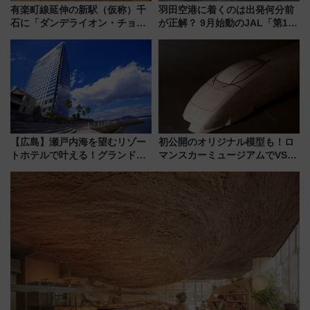
有楽町線延伸の新駅（仮称）千
羽田空港に着くのは出発何分前
石に「ダンデライオン・チョコ
が正解？ 9月始動のJAL「第1タ
レート」が出店！ 東京メトロが
ーミナル北側サテライト」は徒
1億円出資で挑む新時代のまちづ
歩1キロ超え！ 知っておきたい
くりとは？
変更点まとめ
【広島】瀬戸内海を望むリゾー
初公開のオリジナル模型も！ロ
トホテルで叶える！グランドプ
マンスカーミュージアムでVSE
リンスホテル広島のフォトウエ
の設計秘話に迫る企画展が7月
ディング＆カジュアルパーティ
15日スタート
ープラン