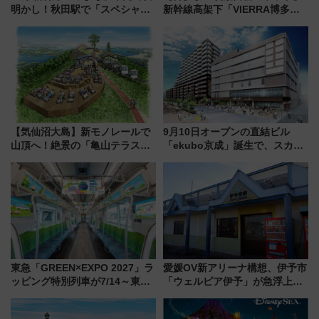
明かし！秋田駅で「スペシャル
新幹線高架下「VIERRA博多テ
ナイト」8月開催、料金や予約方
ラス」が9/18開業！九州初出店
法は？
など注目の全6店舗 「博多活憩
通り」も一新
【気仙沼大島】新モノレールで
9月10日オープンの直結ビル
山頂へ！絶景の「亀山テラス
「ekubo京成」誕生で、スカイ
360°」が7月19日オープン、休
ライナーも停まる巨大ハブ駅・
暇村のお得な日帰りプランも登
新鎌ヶ谷はどう変わる？ 全テナ
場
ント情報も公開！
東急「GREEN×EXPO 2027」ラ
愛媛OV新アリーナ構想、伊予市
ッピング特別列車が7/14～東
「ウェルピア伊予」が急浮上！
横・田園都市・目黒線でデビュ
サイボウズ青野社長の参加表明
ー！ 注目の編成やデザインまと
で探る鉄道アクセスの未来