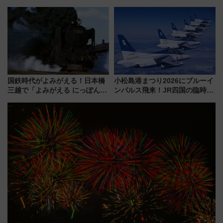
年！ 9月は入場料半額やチョコ
成川通都心アクセス道路」が7月
詰め放題を開催、ロイズタウン
から本格着工、延長4.8km整備
駅からのアクセスも
事業の全貌
国鉄時代がよみがえる！日本橋
小松島港まつり2026にブルーイ
三越で「よみがえる にっぽんの
ンパルス飛来！JR四国の臨時ダ
鉄道展」7/22-8/3開催、広田尚
イヤや駐車場予約を徹底解説
敬の名作写真も、駅弁フェスも
同時開催！