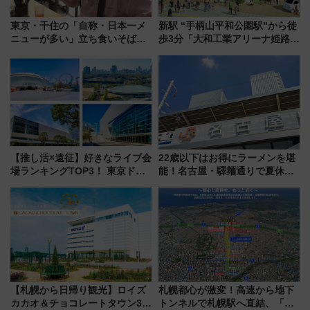
東京・千住の「自称・日本一メ
新駅 “手柄山平和公園駅”から徒
ニューが多い」立ち食いそば屋
歩3分「大和工業アリーナ姫路」
とは？ ＢＳ日テレ『ドランク塚
10月開業！Novelbright公演 や
地のふらっと立ち食いそば』
大相撲巡業など 豪華イベントと
7/27夜10時～放送
アクセス
【推し活×遠征】好きなライブ会
22歳以下はお得にラーメンを堪
場ランキングTOP3！ 東京ドー
能！名古屋・驛麺通りで夏休み
ムや大阪城ホールが選ばれる理
限定「U22応援割り」が7月21日
由と交通アクセス術、ライブ会
よりスタート
場に何を求める？
【札幌から日帰り観光】ロイズ
札幌都心が激変！高速から地下
カカオ＆チョコレートタウン3周
トンネルで札幌駅へ直結、「創