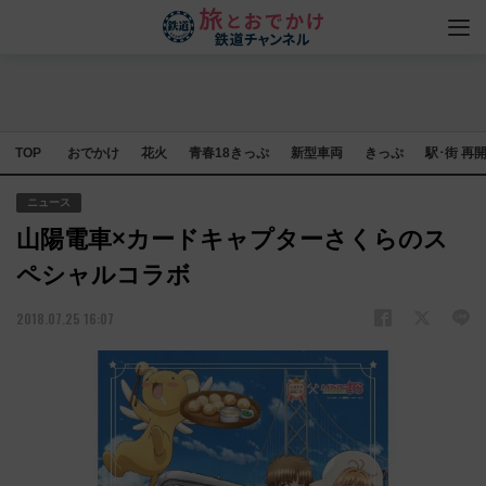
TOP
おでかけ
花火
青春18きっぷ
新型車両
きっぷ
駅･街 再
ニュース
山陽電車×カードキャプターさくらのス
ペシャルコラボ
2018.07.25 16:07