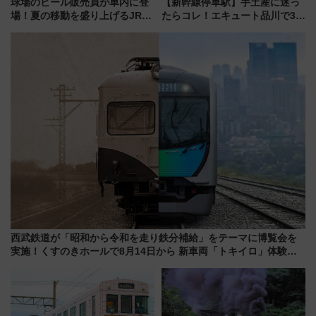
球場のビール販売員が車内に登
【新幹線停車駅】手土産に迷っ
場！夏の移動を盛り上げるJR九
たらコレ！エキュート品川で3年
州「ビール新幹線」7月31日・8
連続売上1位を獲得した定番手土
月7日限定 ソフトバンクホーク
産スイーツとは？
スとコラボ
西武鉄道が「昭和から令和を走り鉄分補給」をテーマに博覧会を
実施！くすのきホールで8月14日から 新車両「トキイロ」体験ブ
ースも アクセスや申込方法を解説