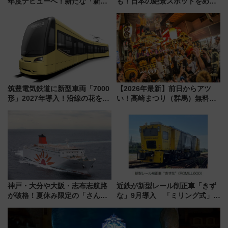
年度デビューへ！新たな「新幹
も！日本の絶景スポットをめぐ
線専用検測車」の性能を徹底解
って集める「索道印(さくどうい
説【JR東日本】
ん)」企画がスタート
筑豊電気鉄道に新型車両「7000
【2026年最新】前日からアツ
形」2027年導入！沿線の花をイ
い！高崎まつり（群馬）無料観
メージしたイエローを採用 車
覧エリアから初開催100人みこ
内は落ち着いたゆとりある空間
しまで
に
神戸・大分や大阪・志布志航路
近鉄が新型レール削正車「きず
が破格！夏休み限定の「さんふ
な」9月導入 「ミリング式」採
らわあスペシャルセール」スタ
用でメンテナンス作業を効率
ート 夕朝食ビュッフェ付きで
化！安全性や乗り心地の向上に
快適な船旅はいかが？
貢献するだけでなく、全線区で