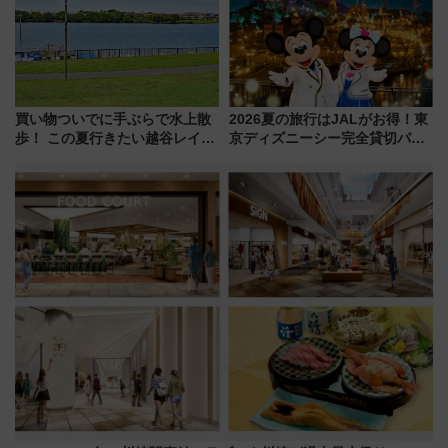
め
買い物ついでに手ぶらで水上散
2026夏の旅行はJALがお得！東
歩！ この夏行きたい越谷レイク
京ディズニーシー完全貸切パー
タウンの新たな水辺の憩いエリ
ティー招待券が当たるキャンペ
ア「LAKESIDE PARK」（埼玉
ーン始まる 条件は「夏の国内
県越谷市）
線に2回搭乗」