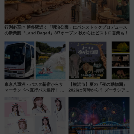
行列必至!? 博多駅近く「明治公園」にパンストックプロデュース
の新業態『Land Bageri』8/7オープン 秋からはビストロ営業も！
東京八重洲・バスタ新宿からサ
【横浜市】夏の「夜の動物園」
マーランドへ直行バス運行！ お
2026は何時から？ ズーラシア・
トクな1Dayパスで夏のプールと
野毛山・金沢の電車アクセスや
推し活を楽しもう！（2026年
見どころ、限定イベントを徹底
8/1～31）
解説！