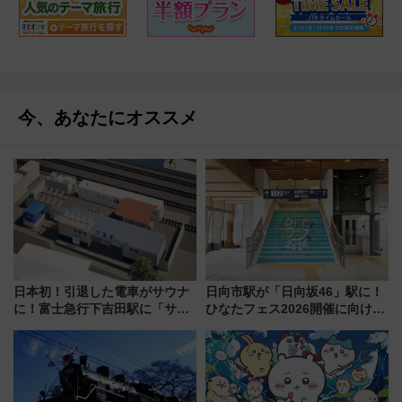
今、あなたにオススメ
日本初！引退した電車がサウナ
日向市駅が「日向坂46」駅に！
に！富士急行下吉田駅に「サ電
ひなたフェス2026開催に向けJR
（SADEN）」2026年12月開
九州が記念きっぷや臨時列車で
業 行き交う電車の音や振動を
全力応援 夜行列車「ドリーム
感じながら「ととのう」新感覚
おひさま号」も走る