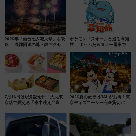
MALLで予約可能
2026年「仙台七夕花火祭」を攻
ポケモン「ヌオー」と巡る高知
略！ 混雑回避の地下鉄アクセス
旅！ ポケふた＆ヌオー電車で楽
からまだ買える有料席情報、花
しむ鉄道スタンプラリーで土佐
火前に楽しむ仙台観光ルートま
路の絶景と絶品グルメを満喫！
で解説！
（7月18日スタート）
7月16日は駅弁記念日！大丸東
2026夏の旅行はJALがお得！東
京店で買える「車中映え弁当」
京ディズニーシー完全貸切パー
フェア【2026年夏】
ティー招待券が当たるキャンペ
ーン始まる 条件は「夏の国内
線に2回搭乗」