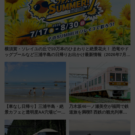
横須賀・ソレイユの丘で10万本のひまわりと絶景花火！ 恐竜やド
ッグプールなど三浦半島の日帰りお出かけ最新情報（2026年7月
17日～開催）
【車なし日帰り】三浦半島・絶
乃木坂46一ノ瀬美空が福岡で鉄
景カフェと透明度AA穴場ビーチ
道旅を満喫⁈ 西鉄の観光列車
を巡る！ おトクな電車きっぷ活
「THE RAIL KITCHEN
用してストレスフリー旅へ行こ
CHIKUGO」で巡る福岡･太宰
う！
府･柳川の旅！YouTubeが公開