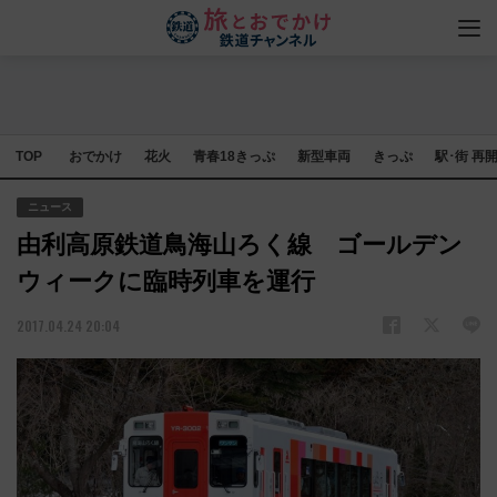
TOP
おでかけ
花火
青春18きっぷ
新型車両
きっぷ
駅･街 再
ニュース
由利高原鉄道鳥海山ろく線 ゴールデン
ウィークに臨時列車を運行
2017.04.24 20:04