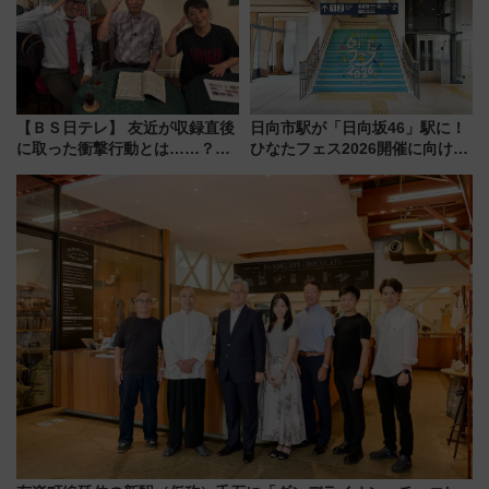
【ＢＳ日テレ】 友近が収録直後
日向市駅が「日向坂46」駅に！
に取った衝撃行動とは……？
ひなたフェス2026開催に向けJR
『友近・礼二の妄想トレイン』
九州が記念きっぷや臨時列車で
で極上の夏祭り鉄道旅を放送
全力応援 夜行列車「ドリーム
おひさま号」も走る