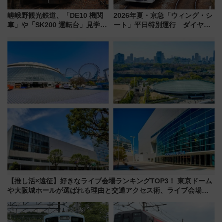
嵯峨野観光鉄道、「DE10 機関
2026年夏・京急「ウィング・シ
車」や「SK200 運転台」見学ツ
ート」平日特別運行 ダイヤ・
アーを開催！ ラストランイベン
乗車方法を解説！2階建てバスや
トの一環で激レア体験できちゃ
三浦海岸を堪能できるお出かけ
うかも 参加方法やスケジュール
プランもご紹介
をご紹介
【推し活×遠征】好きなライブ会場ランキングTOP3！ 東京ドーム
や大阪城ホールが選ばれる理由と交通アクセス術、ライブ会場に
何を求める？