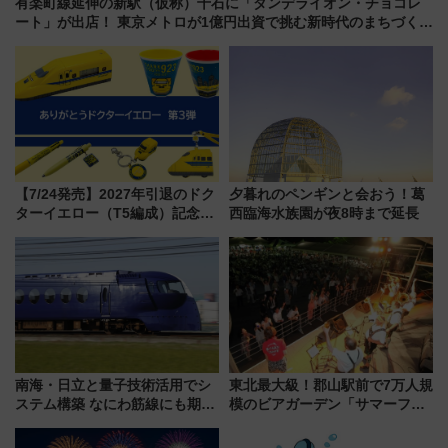
有楽町線延伸の新駅（仮称）千石に「ダンデライオン・チョコレ
ート」が出店！ 東京メトロが1億円出資で挑む新時代のまちづくり
とは？
【7/24発売】2027年引退のドク
夕暮れのペンギンと会おう！葛
ターイエロー（T5編成）記念グ
西臨海水族園が夜8時まで延長
ッズ7種が登場！ 新幹線車内放
送の目覚まし時計など通販・販
売店舗まとめ
南海・日立と量子技術活用でシ
東北最大級！郡山駅前で7万人規
ステム構築 なにわ筋線にも期待
模のビアガーデン「サマーフェ
乗務員・車両計画作業を短縮へ
スタ IN KORIYAMA 2026」
7/24-26開催！ 有料席はJRE