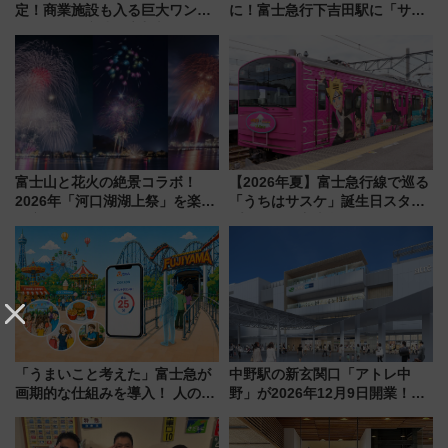
定！商業施設も入る巨大ワンタ
に！富士急行下吉田駅に「サ電
ーミナル、京成の高架新駅整備
（SADEN）」2026年12月開
で新型特急が品川･羽田とを結
業 行き交う電車の音や振動を
ぶ！ JR空港駅は2面3線化！
感じながら「ととのう」新感覚
富士山と花火の絶景コラボ！
【2026年夏】富士急行線で巡る
2026年「河口湖湖上祭」を楽し
「うちはサスケ」誕生日スタン
む完全ガイド＆鉄道アクセスの
プラリー！富士急ハイランド限
ススメ
定グルメ＆グッズ徹底ガイド
「うまいこと考えた」富士急が
中野駅の新玄関口「アトレ中
画期的な仕組みを導入！ 人のか
野」が2026年12月9日開業！新
わりにスマホが並ぶ「分身く
改札直結で屋上BBQも楽しめる
ん」始動
注目スポット