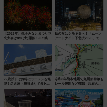
上級会員資格を効率よく獲得す
15日スタート
る方法を解説
【2026年】銚子みなとまつり花
秋の夜はシモキタへ！「ムーン
火大会は8/8 (土)開催！JR･銚子
アートナイト下北沢2026」でイ
電鉄の臨時列車やアクセス情
マーシブシアターやアート巡り
報、利根川に咲く8,000発の大迫
を満喫しよう
力＆屋台を満喫
22歳以下はお得にラーメンを堪
令和8年熊本地震で九州新幹線も
能！名古屋・驛麺通りで夏休み
レール破断など確認 現在の運
限定「U22応援割り」が7月21日
転見合わせ状況と交通網への影
よりスタート
響