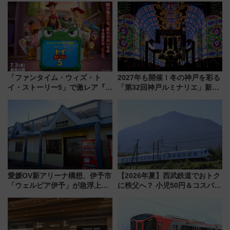
「ファンタイム・ウィズ・ト
2027年も開催！冬の神戸を彩る
イ・ストーリー5」で激レア『ロ
「第32回神戸ルミナリエ」新た
ルカナ』カードをゲット！最新
な「希望の鐘」とともに震災の
デコレーションも徹底解説
記憶を次世代へ
愛媛OV新アリーナ構想、伊予市
【2026年夏】西武鉄道でおトク
「ウェルピア伊予」が急浮上！
に秩父へ？ 小児50円＆コスパ最
サイボウズ青野社長の参加表明
強きっぷで「安・近・短」な家
で探る鉄道アクセスの未来
族旅行！ 深夜の正丸トンネル探
検や特急ラビューも