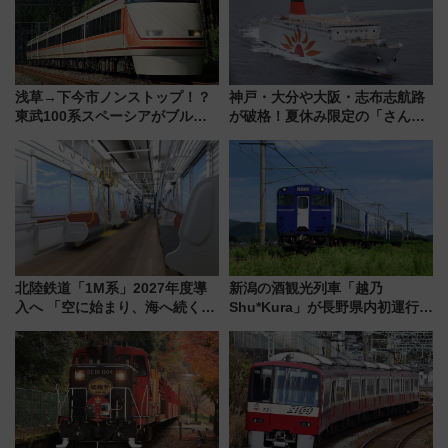
に
浅草→下今市ノンストップ！？
神戸・大分や大阪・志布志航路
東武100系スペーシアがブルー
が破格！夏休み限定の「さんふ
リボン賞35周年記念で「デビュ
らわあスペシャルセール」スタ
ー当時の停車駅」を再現 運転
ート 夕朝食ビュッフェ付きで
時刻や特急券の買い方を紹介
快適な船旅はいかが？
北陸鉄道「1M系」2027年度導
新潟の酒観光列車「越乃
入へ 「空に始まり、海へ続く」
Shu*Kura」が長野県内初運行！
白山比咩神社をモチーフにした
地酒と食を味わう信州プレDC特
神秘的なデザイン
別企画