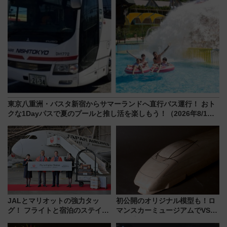
東京八重洲・バスタ新宿からサマーランドへ直行バス運行！ おト
クな1Dayパスで夏のプールと推し活を楽しもう！（2026年8/1～
31）
JALとマリオットの強力タッ
初公開のオリジナル模型も！ロ
グ！ フライトと宿泊のステイタ
マンスカーミュージアムでVSE
スマッチでFLY ON ポイントや
の設計秘話に迫る企画展が7月