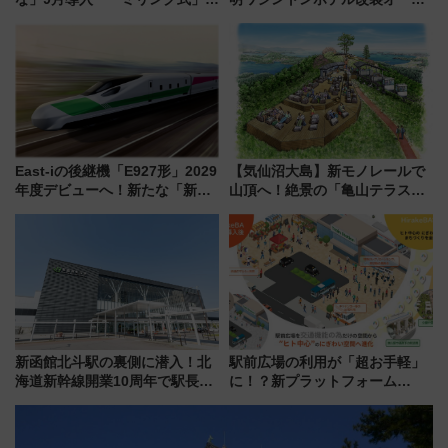
用でメンテナンス作業を効率
ン直前「ゆりかもめ運転台付き
化！安全性や乗り心地の向上に
客室」や海鮮丼が人気の朝食ビ
貢献するだけでなく、全線区で
ュッフェを現地レポ
活躍するための仕組みも
East-iの後継機「E927形」2029
【気仙沼大島】新モノレールで
年度デビューへ！新たな「新幹
山頂へ！絶景の「亀山テラス
線専用検測車」の性能を徹底解
360°」が7月19日オープン、休
説【JR東日本】
暇村のお得な日帰りプランも登
場
新函館北斗駅の裏側に潜入！北
駅前広場の利用が「超お手軽」
海道新幹線開業10周年で駅長
に！？新プラットフォーム
室・地下通路など公開イベン
「HirakeBA」8月3日始動、ス
ト 参加方法や体験内容を紹介
マホで簡単申請 物販や演奏会な
どに【JR東日本】