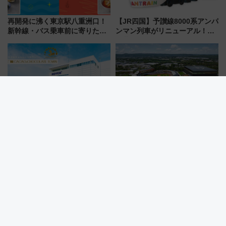
再開発に沸く東京駅八重洲口！
【JR四国】予讃線8000系アンパ
新幹線・バス乗車前に寄りたい
ンマン列車がリニューアル！内
「ヤエチカ」2026年夏の「ひん
外装デザイン公開 デビューは
やり＆スタミナグルメ」6選【新
今年12月
店舗も！】
【札幌から日帰り観光】ロイズ
北海道日本ハムのファーム施設
カカオ＆チョコレートタウン3周
地が決定！2030年代に向け千歳
年！ 9月は入場料半額やチョコ
線沿線が一大野球エリア
詰め放題を開催、ロイズタウン
駅からのアクセスも