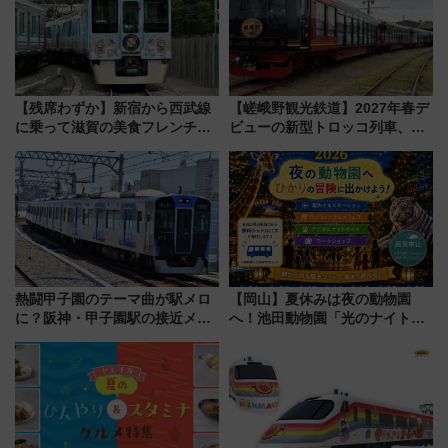
【残席わずか】新宿から西武線
【嵯峨野観光鉄道】2027年春デ
に乗って滋賀の美食フレンチを
ビューの新型トロッコ列車、い
堪能？ 大人気レストラン列車
よいよ試運転開始へ！現行車両
「52席の至福」で味わう近江牛
は2026年で引退
や伝統文化の特別コラボ
熱闘甲子園のテーマ曲が駅メロ
【岡山】夏休みは夜の動物園
に？阪神・甲子園駅の接近メロ
へ！池田動物園「光のナイトズ
ディがVaundy「かげろう」×向
ー2026」で光と動物が彩る特別
谷実アレンジの特別仕様へ、8月
な夜
5日始発から