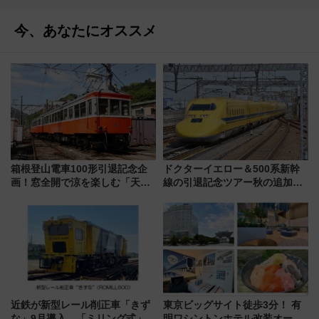
今、あなたにオススメ
箱根登山電車100形引退記念企
ドクターイエロー＆500系新幹
画！窓全開で涼を楽しむ「天然
線の引退記念ツアー秋の追加企
クーラー体験号」と限定鉄コレ
画が決定！乗車体験やグッズ・
発売
ホテル情報まとめ
近鉄が新型レール削正車「きず
東京ビッグサイト徒歩3分！ 有
な」9月導入 「ミリング式」採
明ワシントンホテル改装オープ