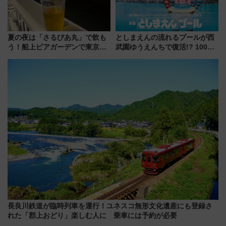
夏の夜は「さるびあ丸」で飲も
としまえんの流れるプールが西
う！船上ビアガーデンで東京湾
武園ゆうえんちで復活!? 100周
の夜景を眺めながら軽く一
年記念企画＆「春日のうん○スラ
杯……工場直送生ビールや島グ
イダー」に注目 2026年夏は所
ルメが美味い
沢へ遊びに行こう
長良川鉄道が臨時列車を運行！ユネスコ無形文化遺産にも登録さ
れた「郡上おどり」楽しむ人に 乗車には予約が必要