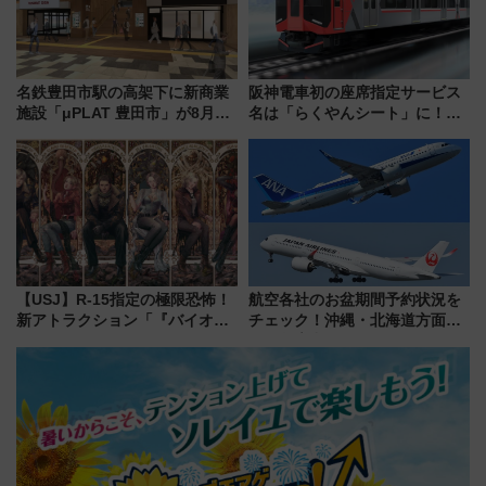
名鉄豊田市駅の高架下に新商業
阪神電車初の座席指定サービス
施設「μPLAT 豊田市」が8月26
名は「らくやんシート」に！新
日開業！全8店舗が出店し街の新
型3000系で大阪梅田～山陽姫路
たな玄関口へ
を快適移動
【USJ】R-15指定の極限恐怖！
航空各社のお盆期間予約状況を
新アトラクション「『バイオハ
チェック！沖縄・北海道方面は
ザード レクイエム』 ザ・ダイ
予約急増中、いまから狙うべき
ブ」今秋登場 ―予測不能の恐
日は？
怖に泣き叫べ―