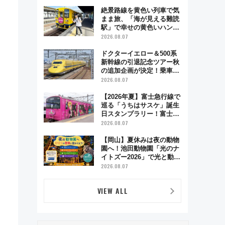
絶景路線を黄色い列車で気
まま旅、「海が見える難読
駅」で幸せの黄色いハンカ
チに願いを 「新・鉄道ひ
2026.08.07
とり旅」279回目の舞台は
「島原鉄道」
ドクターイエロー＆500系
新幹線の引退記念ツアー秋
の追加企画が決定！乗車体
験やグッズ・ホテル情報ま
2026.08.07
とめ
【2026年夏】富士急行線で
巡る「うちはサスケ」誕生
日スタンプラリー！富士急
ハイランド限定グルメ＆グ
2026.08.07
ッズ徹底ガイド
【岡山】夏休みは夜の動物
園へ！池田動物園「光のナ
イトズー2026」で光と動物
が彩る特別な夜
2026.08.07
VIEW ALL