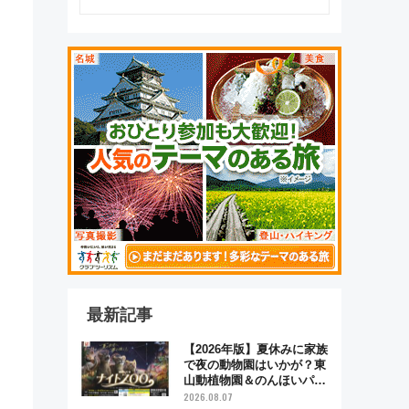
最新記事
【2026年版】夏休みに家族
で夜の動物園はいかが？東
山動植物園＆のんほいパー
ク「ナイトZOO」開催情報
2026.08.07