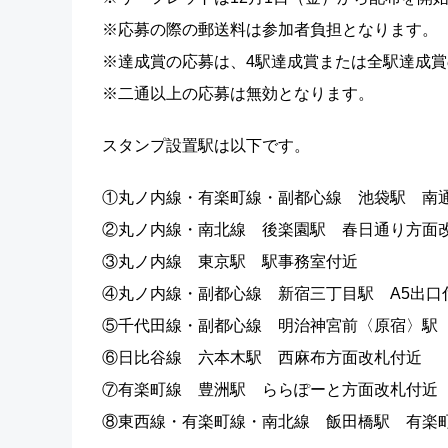
※応募の際の郵送料は参加者負担となります。
※達成賞の応募は、4駅達成賞または全駅達成
※二通以上の応募は無効となります。
スタンプ設置駅は以下です。
①丸ノ内線・有楽町線・副都心線 池袋駅 南
②丸ノ内線・南北線 後楽園駅 春日通り方面
③丸ノ内線 東京駅 駅事務室付近
④丸ノ内線・副都心線 新宿三丁目駅 A5出口
⑤千代田線・副都心線 明治神宮前〈原宿〉駅
⑥日比谷線 六本木駅 西麻布方面改札付近
⑦有楽町線 豊洲駅 ららぽーと方面改札付近
⑧東西線・有楽町線・南北線 飯田橋駅 有楽