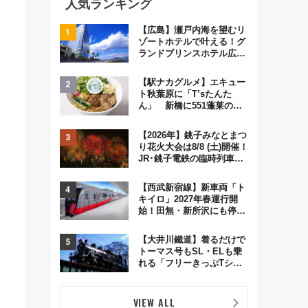
人気ランキング
【広島】瀬戸内海を望むリ
ゾートホテルで叶える！グ
ランドプリンスホテル広島
のフォトウエディング＆カ
ジュアルパーティープラン
【駅ナカグルメ】エキュー
ト秋葉原に「T’sたんた
ん」 新橋に551蓬莱の
DNAを継ぐ「東京豚饅」、
オムライス専門店「肉とた
【2026年】銚子みなとまつ
まご」新グルメ続々登場！
り花火大会は8/8 (土)開催！
【2026年8月】
JR･銚子電鉄の臨時列車や
アクセス情報、利根川に咲
く8,000発の大迫力＆屋台
【西武新宿線】新車両「ト
を満喫
キイロ」2027年春運行開
タ
始！田無・新所沢にも停
車 2028年春には「第2
弾」も
【大井川鐵道】着るだけで
トーマス号もSL・ELも乗
れる「フリーきっぷTシャ
ツ」8月6日より受注販売
VIEW ALL