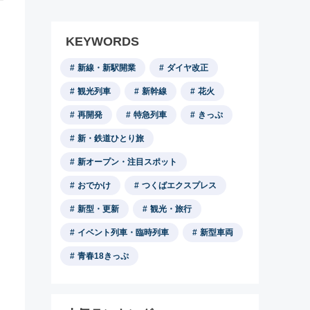
KEYWORDS
新線・新駅開業
ダイヤ改正
観光列車
新幹線
花火
再開発
特急列車
きっぷ
新・鉄道ひとり旅
新オープン・注目スポット
おでかけ
つくばエクスプレス
新型・更新
観光・旅行
イベント列車・臨時列車
新型車両
青春18きっぷ