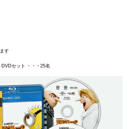
ます
DVDセット ・・・25名