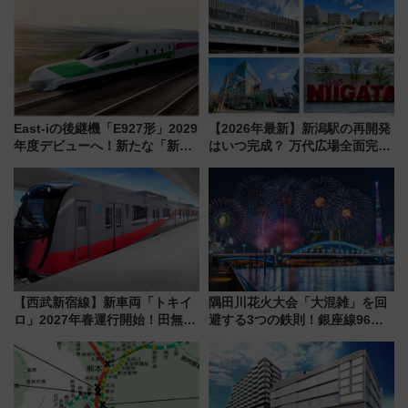
作体験、鯖街道の御食国など 小
見どころ、限定イベントを徹底
浜観光レポ 第2弾
解説！
East-iの後継機「E927形」2029
【2026年最新】新潟駅の再開発
年度デビューへ！新たな「新幹
はいつ完成？ 万代広場全面完成
線専用検測車」の性能を徹底解
から「にいがた2キロ」・古町再
説【JR東日本】
開発、バスタ新潟構想まで徹底
解説！
【西武新宿線】新車両「トキイ
隅田川花火大会「大混雑」を回
ロ」2027年春運行開始！田無・
避する3つの鉄則！銀座線96本
新所沢にも停車 2028年春には
増発･浅草線臨時ダイヤ･スカイ
「第2弾」も
ツリー駅の規制まとめ 7/25開催
（2026年）