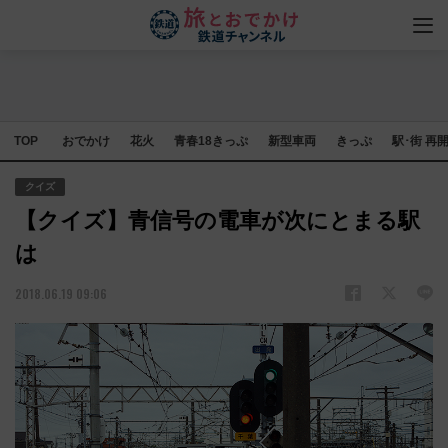
TOP
おでかけ
花火
青春18きっぷ
新型車両
きっぷ
駅･街 再
クイズ
【クイズ】青信号の電車が次にとまる駅
は
2018.06.19 09:06