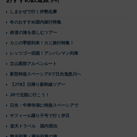
[PR]
しまかぜで行く伊勢志摩
冬のおすすめ国内旅行特集
鉄道の旅を楽しむツアー
カニの季節到来！カニ旅行特集！
レッツゴー四国！アンパンマン列車
立山黒部アルペンルート
新型特急スペーシアXで日光鬼怒川へ
【JTB】日帰り新幹線ツアー
JRで北陸に行こう！
日光・中禅寺湖に特急スペーシアで
サフィール踊り子号で行く伊豆
楽天トラベル 国内宿泊
観光列車・寝台列車の旅