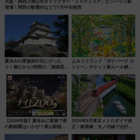
大阪・関西万博公式キャラクター「ミャクミャク」ピンバッジ新
登場！関西の駅構内などで7月中旬発売
夏休みの家族旅行先にぴった
よみうりランド「ポケパーク カ
り！都心から1時間の「湘南西エ
ントー」チケット新ルール解
リア」満喫ガイド 鎌倉・江の
説！購入制限の緩和と入場時の
島とは異なる魅力を持つ今夏の
本人確認が11月スタート
注目スポット
【2026年版】夏休みに家族で夜
2026年9月東京メトロダイヤ改
の動物園はいかが？東山動植物
正！銀座線・丸ノ内線で合計
園＆のんほいパーク「ナイト
212本の大増発、混雑緩和に期
ZOO」開催情報
待