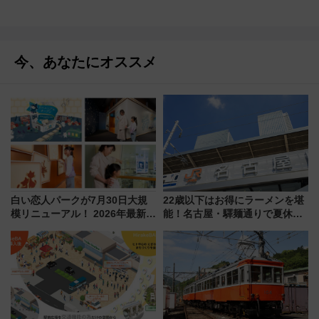
今、あなたにオススメ
白い恋人パークが7月30日大規
22歳以下はお得にラーメンを堪
模リニューアル！ 2026年最新の
能！名古屋・驛麺通りで夏休み
新エリア・工場見学の見どころ
限定「U22応援割り」が7月21日
と料金・アクセスを徹底解説
よりスタート
（札幌市）