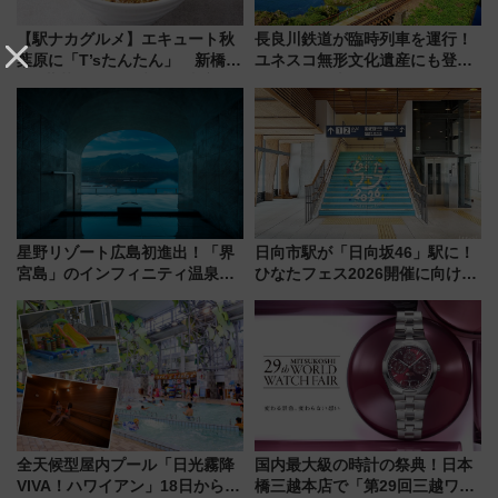
【駅ナカグルメ】エキュート秋
長良川鉄道が臨時列車を運行！
葉原に「T’sたんたん」 新橋に
ユネスコ無形文化遺産にも登録
551蓬莱のDNAを継ぐ「東京豚
された「郡上おどり」楽しむ人
饅」、オムライス専門店「肉と
に 乗車には予約が必要
たまご」新グルメ続々登場！
【2026年8月】
星野リゾート広島初進出！「界
日向市駅が「日向坂46」駅に！
宮島」のインフィニティ温泉と
ひなたフェス2026開催に向けJR
古式サウナ「石風呂」を大解剖
九州が記念きっぷや臨時列車で
宿泊料金・アクセスは？（2026
全力応援 夜行列車「ドリーム
年7月23日開業）
おひさま号」も走る
全天候型屋内プール「日光霧降
国内最大級の時計の祭典！日本
VIVA！ハワイアン」18日から営
橋三越本店で「第29回三越ワー