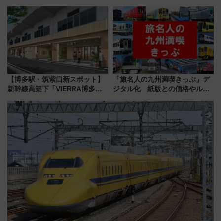
業開始 小さなお子様連れのフ
ルドウォッチフェア」開幕
ァミリーから大人まで幅広い世
【2026年8月5日～25日】
代が一日中楽しる夏のリゾート
を楽しんで
【博多駅・筑紫口新スポット】
「旅名人の九州満喫きっぷ」デ
新幹線高架下「VIERRA博多テ
ジタル化 紙版との価格やルー
ラス」が9/18開業！九州初出店
ルの違いを解説
など注目の全6店舗 「博多活憩
通り」も一新