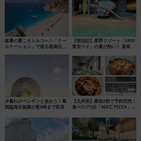
猛暑の夏こそトルコへ！「クー
【宿泊記】星野リゾート「1955
ルケーション」で巡る黒海沿岸
東京ベイ」の夏が熱い！ 新客室
やエーゲ海の避暑リゾート 関
「50sスターダムルーム」とア
連検索数が前年比237％増、ナ
メリカングルメ＆絶品スイーツ
ショジオも認める『2026年に訪
を満喫（千葉県浦安市）
れるべき世界の旅先』
夕暮れのペンギンと会おう！葛
【九州初】最短2秒で予約完売！
西臨海水族園が夜8時まで延長
食べログ1位「400℃ PIZZA」が
博多駅すぐの明治公園に8/7オー
プン。もつ鍋風など限定メニュ
ーも