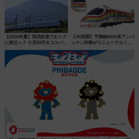
ーは9月
【2026年夏】西武鉄道でおトク
【JR四国】予讃線8000系アンパ
に秩父へ？ 小児50円＆コスパ最
ンマン列車がリニューアル！内
強きっぷで「安・近・短」な家
外装デザイン公開 デビューは
族旅行！ 深夜の正丸トンネル探
今年12月
検や特急ラビューも