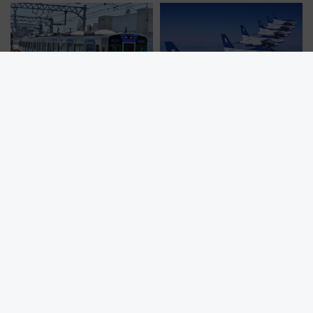
熱闘甲子園のテーマ曲が駅メロ
小松島港まつり2026にブルーイ
に？阪神・甲子園駅の接近メロ
ンパルス飛来！JR四国の臨時ダ
ディがVaundy「かげろう」×向
イヤや駐車場予約を徹底解説
谷実アレンジの特別仕様へ、8月
5日始発から
JALとマリオットの強力タッ
球場のビール販売員が車内に登
グ！ フライトと宿泊のステイタ
場！夏の移動を盛り上げるJR九
スマッチでFLY ON ポイントや
州「ビール新幹線」7月31日・8
上級会員資格を効率よく獲得す
月7日限定 ソフトバンクホーク
る方法を解説
スとコラボ