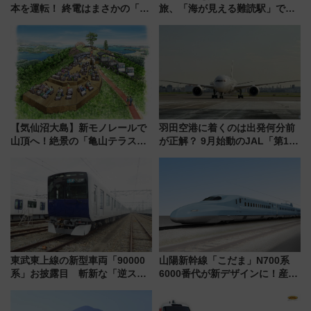
本を運転！ 終電はまさかの「0
旅、「海が見える難読駅」で幸
時30分発新宿行き」!? 当日のプ
せの黄色いハンカチに願いを
ログラムから交通規制情報、観
「新・鉄道ひとり旅」279回目
覧席情報まで徹底解説
の舞台は「島原鉄道」
【気仙沼大島】新モノレールで
羽田空港に着くのは出発何分前
山頂へ！絶景の「亀山テラス
が正解？ 9月始動のJAL「第1タ
360°」が7月19日オープン、休
ーミナル北側サテライト」は徒
暇村のお得な日帰りプランも登
歩1キロ超え！ 知っておきたい
場
変更点まとめ
東武東上線の新型車両「90000
山陽新幹線「こだま」N700系
系」お披露目 斬新な「逆スラ
6000番代が新デザインに！産学
ント式」の先頭形状と明るく開
連携で描く瀬戸内の波模様 運
放的な車内空間に注目、デビュ
用は今冬から