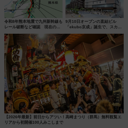
令和8年熊本地震で九州新幹線も
9月10日オープンの直結ビル
レール破断など確認 現在の運
「ekubo京成」誕生で、スカイ
転見合わせ状況と交通網への影
ライナーも停まる巨大ハブ駅・
響
新鎌ヶ谷はどう変わる？ 全テナ
ント情報も公開！
【2026年最新】前日からアツい！高崎まつり（群馬）無料観覧エ
リアから初開催100人みこしまで