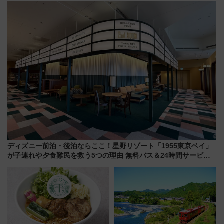
行開始に！ この夏は直通列車で
美旅「何もしない贅沢」を体験
横浜へ！
してみない？
ディズニー前泊・後泊ならここ！星野リゾート「1955東京ベイ」
が子連れや夕食難民を救う5つの理由 無料バス＆24時間サービス
で混雑回避