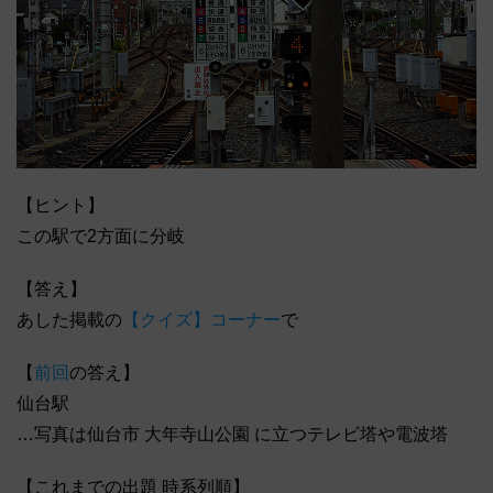
【ヒント】
この駅で2方面に分岐
【答え】
あした掲載の
【クイズ】コーナー
で
【
前回
の答え】
仙台駅
…写真は仙台市 大年寺山公園 に立つテレビ塔や電波塔
【これまでの出題 時系列順】