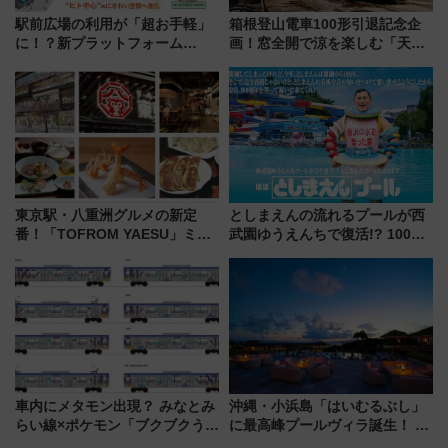
駅前広場の利用が「超お手軽」
箱根登山電車100形引退記念企
に！？新プラットフォーム
画！窓全開で涼を楽しむ「天然
「HirakeBA」8月3日始動、ス
クーラー体験号」と限定鉄コレ
マホで簡単申請 物販や演奏会な
発売
どに【JR東日本】
東京駅・八重洲グルメの新定
としまえんの流れるプールが西
番！「TOFROM YAESU」ミシ
武園ゆうえんちで復活!? 100周
ュラン店から大衆酒場まで68店
年記念企画＆「春日のうん○スラ
舗が集結した食の空間を徹底解
イダー」に注目 2026年夏は所
剖！（9/10開業）
沢へ遊びに行こう
車内にメタモン出現？ みなとみ
沖縄・小浜島「はいむるぶし」
らい線×ポケモン「ブクブクうみ
に最高峰プールヴィラ誕生！ 石
ぞこの街」ラッピング電車が運
垣島から船で向かう究極のご褒