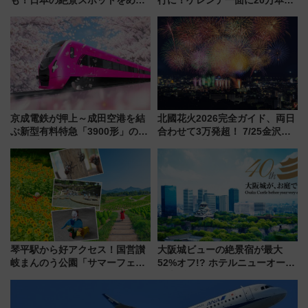
も！日本の絶景スポットをめぐ
行に！ゲレンデ一面に20万本の
って集める「索道印(さくどうい
ひまわりが咲き誇る「アルコピ
ん)」企画がスタート
アひまわり園」開園
京成電鉄が押上～成田空港を結
北國花火2026完全ガイド、両日
ぶ新型有料特急「3900形」のコ
合わせて3万発超！ 7/25金沢大
ンセプト・デザイン公開 愛称
会・8/1川北大会の2つの花火大
募集も実施
会の日程・アクセス・観覧席ま
とめ（石川県）
琴平駅から好アクセス！国営讃
大阪城ビューの絶景宿が最大
岐まんのう公園「サマーフェス
52%オフ!? ホテルニューオータ
タ」コキアに、ひまわりに、カ
ニ大阪の40周年「夏のタイムセ
ブトムシに楽しいがいっぱい
ール」で秋の関西旅を豪華にす
る方法（8月20日まで！）