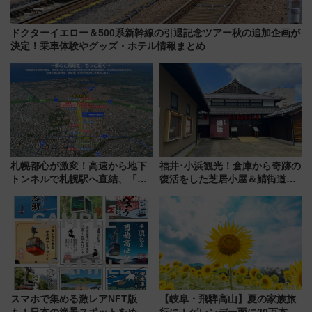
ドクターイエロー＆500系新幹線の引退記念ツアー秋の追加企画が
決定！乗車体験やグッズ・ホテル情報まとめ
札幌都心が激変！高速から地下
福井･小浜観光！倉庫から奇跡の
トンネルで札幌駅へ直結、「創
復活をした芝居小屋＆鯖街道の
成川通都心アクセス道路」が7月
起点へ！若狭小浜お魚センター
から本格着工、延長4.8km整備
でBBQ、老舗お酢店ソフトなど
事業の全貌
歴史＆グルメ散歩
スマホで集める激レアNFT版
【岐阜・飛騨高山】夏の家族旅