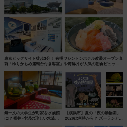
東京ビッグサイト徒歩3分！ 有明ワシントンホテル改装オープン直
前「ゆりかもめ運転台付き客室」や海鮮丼が人気の朝食ビュッフ
ェを現地レポ
無一文の大学生が町家を水族館
【横浜市】夏の「夜の動物園」
に!? 福井･小浜の珍しい水族
2026は何時から？ ズーラシア・
館、世界に一つだけの塗り箸制
野毛山・金沢の電車アクセスや