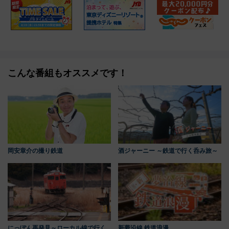
こんな番組もオススメです！
岡安章介の撮り鉄道
酒ジャーニー ～鉄道で行く呑み旅～
にっぽん再発見～ローカル線で行く
新夢沿線 鉄道浪漫