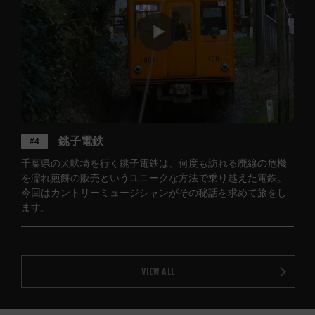
銚子電鉄
#4
千葉県の犬吠埼を行く銚子電鉄は、何度も訪れる廃線の危機
を濡れ煎餅の販売というユニ­ークな方法で乗り越えた電鉄。
今回はカントリーミュージシャンがその秘話を求めて旅を­し
ます。
VIEW ALL