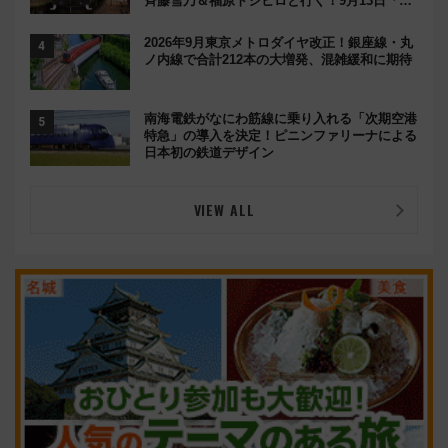
斉藤雪乃＆福原トシヒロと行く！9月13日「京
都の鉄道満喫ツアー」開催
2026年9月東京メトロダイヤ改正！銀座線・丸
ノ内線で合計212本の大増発、混雑緩和に期待
南海電鉄がなにわ筋線に乗り入れる「次期空港
特急」の導入を決定！ピニンファリーナによる
日本初の鉄道デザイン
VIEW ALL