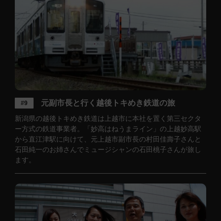
元副市長と行く越後トキめき鉄道の旅
#9
新潟県の越後トキめき鉄道は上越市に本社を置く第三セクタ
ー方式の鉄道事業者。「妙高はねうまライン」の上越妙高駅
から直江津駅に向けて、元上越市副市長の村田佳壽子さんと
石田純一のお姉さんでミュージシャンの石田桃子さんが旅し
ます。