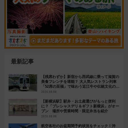
最新記事
【残席わずか】新宿から西武線に乗って滋賀の
美食フレンチを堪能？ 大人気レストラン列車
「52席の至福」で味わう近江牛や伝統文化の特
別コラボ
2026.08.08
【新横浜駅】駅弁・お土産選びがもっと便利
に？「プレシャスデリ＆ギフト新横浜」がオー
プン 場所や営業時間・限定弁当を紹介
2026.08.08
航空各社のお盆期間予約状況をチェック！沖