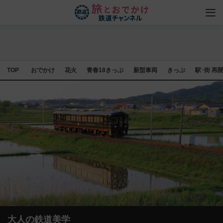
TOP
おでかけ
花火
青春18きっぷ
新型車両
きっぷ
駅･街 再
大人の鉄道美学