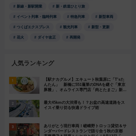
新線・新駅開業
新・鉄道ひとり旅
イベント列車・臨時列車
特急列車
新型車両
つくばエクスプレス
観光列車
新型・更新
花火
ダイヤ改正
再開発
人気ランキング
【駅ナカグルメ】エキュート秋葉原に「T’sた
んたん」 新橋に551蓬莱のDNAを継ぐ「東京
豚饅」、オムライス専門店「肉とたまご」新グ
ルメ続々登場！【2026年8月】
最大45kmの大渋滞も！？お盆の高速道路をス
イスイ乗り切る快適ドライブ術
ありがとう現行車両！嵯峨野トロッコ貸切＆サ
ンダーバードレストランで語り合う秋の京都