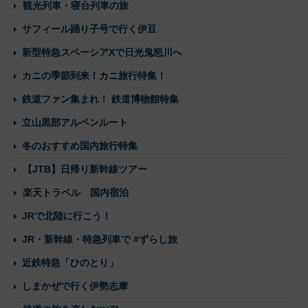
観光列車・寝台列車の旅
サフィール踊り子号で行く伊豆
新型特急スペーシアXで日光鬼怒川へ
カニの季節到来！カニ旅行特集！
鉄道ファン集まれ！ 鉄道博物館特集
立山黒部アルペンルート
冬のおすすめ国内旅行特集
【JTB】日帰り新幹線ツアー
楽天トラベル 国内宿泊
JRで北陸に行こう！
JR・新幹線・特急列車で #ずらし旅
近鉄特急「ひのとり」
しまかぜで行く伊勢志摩