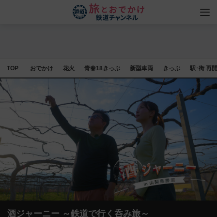
TOP
おでかけ
花火
青春18きっぷ
新型車両
きっぷ
駅･街 再
酒ジャーニー ～鉄道で行く呑み旅～