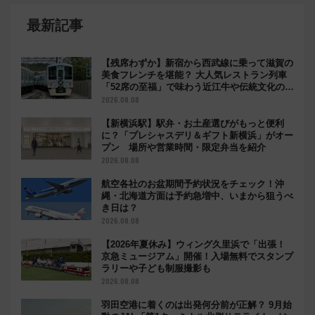
最新記事
【残席わずか】新宿から西武線に乗って滋賀の
美食フレンチを堪能？ 大人気レストラン列車
「52席の至福」で味わう近江牛や伝統文化の特
別コラボ
2026.08.08
【新横浜駅】駅弁・お土産選びがもっと便利
に？「プレシャスデリ＆ギフト新横浜」がオー
プン 場所や営業時間・限定弁当を紹介
2026.08.08
航空各社のお盆期間予約状況をチェック！沖
縄・北海道方面は予約急増中、いまから狙うべ
き日は？
2026.08.08
【2026年夏休み】ウィング久里浜で「出張！
京急ミュージアム」開催！入場無料でスタンプ
ラリーや子ども制服撮影も
2026.08.08
羽田空港に着くのは出発何分前が正解？ 9月始