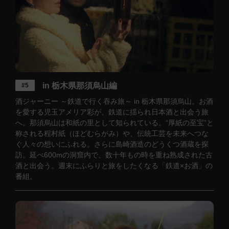
in 栃木県那須烏山編
#5
酒ジャーニー ～鉄道で行く吞み旅～ in 栃木県那須烏山。お酒
を愛する児玉アメリア彩が、鉄道に揺られ日本酒と出会う旅
へ。那須烏山は和紙の里として知られている。“厚紙の至宝”と
称される程村紙（ほどむらがみ）や、伝統工芸を未来へつな
ぐ人々の想いにふれる。さらに島崎酒造のどうくつ酒蔵を探
訪。延べ600mの洞窟内で、数十年もの時を重ね熟成された古
酒と出会う。週末にふらりと旅をしたくなる「鉄道×お酒」の
番組。