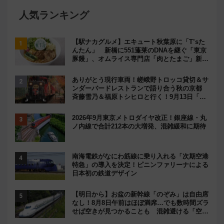
人気ランキング
【駅ナカグルメ】エキュート秋葉原に「T’sた
んたん」 新橋に551蓬莱のDNAを継ぐ「東京
豚饅」、オムライス専門店「肉とたまご」新グ
ルメ続々登場！【2026年8月】
ありがとう現行車両！嵯峨野トロッコ貸切＆サ
ンダーバードレストランで語り合う秋の京都
斉藤雪乃＆福原トシヒロと行く！9月13日「京
都の鉄道満喫ツアー」開催
2026年9月東京メトロダイヤ改正！銀座線・丸
ノ内線で合計212本の大増発、混雑緩和に期待
南海電鉄がなにわ筋線に乗り入れる「次期空港
特急」の導入を決定！ピニンファリーナによる
日本初の鉄道デザイン
【明日から】お盆の新幹線「のぞみ」は自由席
なし！8月8日午前はほぼ満席…でも数時間ズラ
せば空きが見つかることも 混雑避ける「空
席」探しのコツ