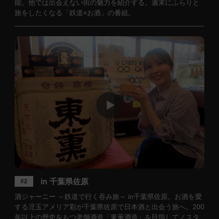
能。他では出会えない街の魅力を紹介する。週末にふらりと
旅をしたくなる「鉄道×お酒」の番組。
in 千葉県佐原
#2
酒ジャーニー ～鉄道で行く吞み旅～ in千葉県佐原。お酒を愛
する児玉アメリア彩が千葉県佐原で日本酒と出会う旅へ。200
年以上の歴史をもつ老舗酒造「東薫酒造」を目指してノスタ