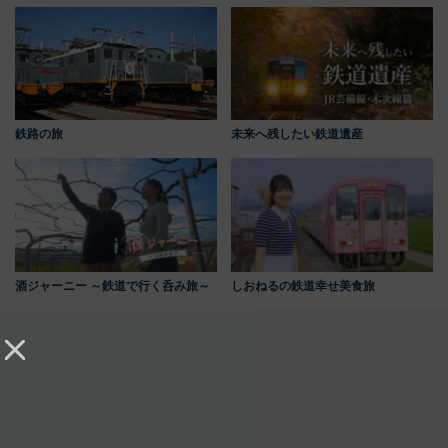
鉄路の旅
未来へ残したい鉄道遺産
酒ジャーニー ～鉄道で行く呑み旅～
しおねるの鉄道幸せ美食旅