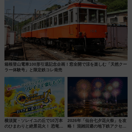
箱根登山電車100形引退記念企画！窓全開で涼を楽しむ「天然クー
ラー体験号」と限定鉄コレ発売
横須賀・ソレイユの丘で10万本
2026年「仙台七夕花火祭」を攻
のひまわりと絶景花火！ 恐竜や
略！ 混雑回避の地下鉄アクセス
ドッグプールなど三浦半島の日
からまだ買える有料席情報、花