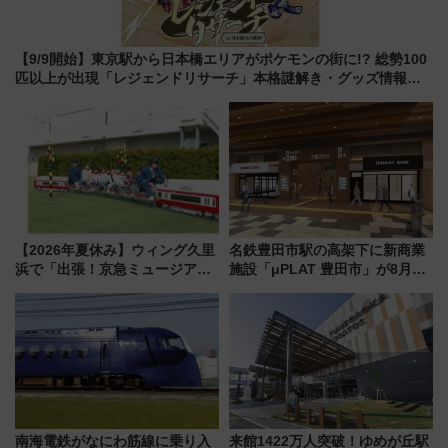
【9/9開始】東京駅から日本橋エリアがポケモンの街に!? 総勢100
匹以上が出現「レジェンドリサーチ」本格謎解き・グッズ情報ま
とめ
【2026年夏休み】ウィング久里
名鉄豊田市駅の高架下に新商業
浜で「出張！京急ミュージア
施設「μPLAT 豊田市」が8月26
ム」開催！入場無料でスタンプ
日開業！全8店舗が出店し街の新
ラリーや子ども制服撮影も
たな玄関口へ
南海電鉄がなにわ筋線に乗り入
来館1422万人突破！ゆめが丘駅