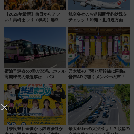
【2026年最新】前日からアツ
航空各社のお盆期間予約状況を
い！高崎まつり（群馬）無料観
チェック！沖縄・北海道方面は
覧エリアから初開催100人みこ
予約急増中、いまから狙うべき
しまで
日は？
宿泊予定者の9割が悲鳴…ホテル
乃木坂46〝駅と新幹線に降臨〟
高騰時代の最適解は「バス
音声ARで響くメンバーの声「真
泊」!? WILLER最新調査で判明
夏の全国ツアー2026」
した、推し活遠征や観光時のリ
アルな懐事情
【奈良県】全国から鉄道会社が
最大45kmの大渋滞も！？お盆の