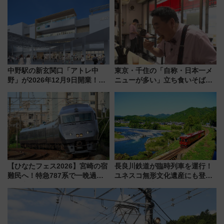
注目観光列車まとめ きっぷの取
内は落ち着いたゆとりある空間
り方は？
に
中野駅の新玄関口「アトレ中
東京・千住の「自称・日本一メ
野」が2026年12月9日開業！新
ニューが多い」立ち食いそば屋
改札直結で屋上BBQも楽しめる
とは？ ＢＳ日テレ『ドランク塚
注目スポット
地のふらっと立ち食いそば』
7/27夜10時～放送
【ひなたフェス2026】宮崎の宿
長良川鉄道が臨時列車を運行！
難民へ！特急787系で一晩過ご
ユネスコ無形文化遺産にも登録
せる夜間滞在型イベント「スワ
された「郡上おどり」楽しむ人
ローおひさま」が救世主に？
に 乗車には予約が必要