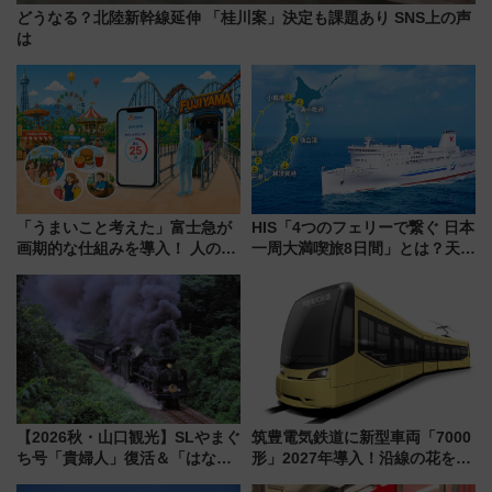
どうなる？北陸新幹線延伸 「桂川案」決定も課題あり SNS上の声
は
「うまいこと考えた」富士急が
HIS「4つのフェリーで繋ぐ 日本
画期的な仕組みを導入！ 人のか
一周大満喫旅8日間」とは？天橋
わりにスマホが並ぶ「分身く
立・小樽・日光東照宮など全国
ん」始動
の絶景＆限定グルメを網羅！煩
雑な手続きも不要でお手軽に楽
しめるプランが登場
【2026秋・山口観光】SLやまぐ
筑豊電気鉄道に新型車両「7000
ち号「貴婦人」復活＆「はなあ
形」2027年導入！沿線の花をイ
かり」初走行区間も！山口DCの
メージしたイエローを採用 車