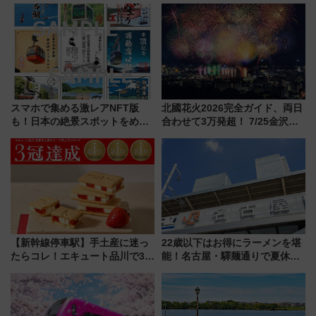
帰りお出かけ最新情報（2026年
火前に楽しむ仙台観光ルートま
7月17日～開催）
で解説！
スマホで集める激レアNFT版
北國花火2026完全ガイド、両日
も！日本の絶景スポットをめぐ
合わせて3万発超！ 7/25金沢大
って集める「索道印(さくどうい
会・8/1川北大会の2つの花火大
ん)」企画がスタート
会の日程・アクセス・観覧席ま
とめ（石川県）
【新幹線停車駅】手土産に迷っ
22歳以下はお得にラーメンを堪
たらコレ！エキュート品川で3年
能！名古屋・驛麺通りで夏休み
連続売上1位を獲得した定番手土
限定「U22応援割り」が7月21日
産スイーツとは？
よりスタート