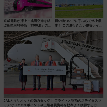
京成電鉄が押上～成田空港を結
買い物ついでに手ぶらで水上散
ぶ新型有料特急「3900形」のコ
歩！ この夏行きたい越谷レイク
ンセプト・デザイン公開 愛称
タウンの新たな水辺の憩いエリ
募集も実施
ア「LAKESIDE PARK」（埼玉
県越谷市）
JALとマリオットの強力タッグ！ フライトと宿泊のステイタスマ
ッチでFLY ON ポイントや上級会員資格を効率よく獲得する方法