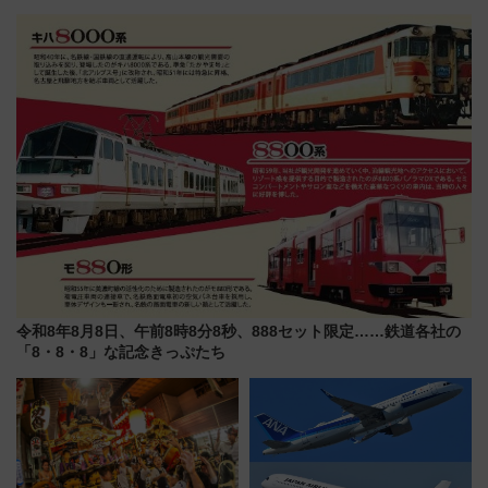
の設計秘話に迫る企画展が7月
トクな1Dayパスで夏のプールと
15日スタート
推し活を楽しもう！（2026年
8/1～31）
令和8年8月8日、午前8時8分8秒、888セット限定……鉄道各社の
「8・8・8」な記念きっぷたち