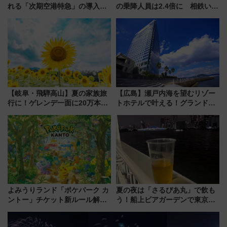
れる「次期空港特急」の導入を
の乗降人員は2.4倍に 相鉄いず
決定！ピニンファリーナによる
み野線「ゆめが丘ソラトス」2周
日本初の鉄道デザイン
年祭にそうにゃん＆DB.スター
マンが登場
【岐阜・飛騨高山】夏の家族旅
【広島】瀬戸内海を望むリゾー
行に！ゲレンデ一面に20万本の
トホテルで叶える！グランドプ
ひまわりが咲き誇る「アルコピ
リンスホテル広島のフォトウエ
アひまわり園」開園
ディング＆カジュアルパーティ
ープラン
よみうりランド「ポケパーク カ
夏の夜は「さるびあ丸」で飲も
ントー」チケット新ルール解
う！船上ビアガーデンで東京湾
説！購入制限の緩和と入場時の
の夜景を眺めながら軽く一
本人確認が11月スタート
杯……工場直送生ビールや島グ