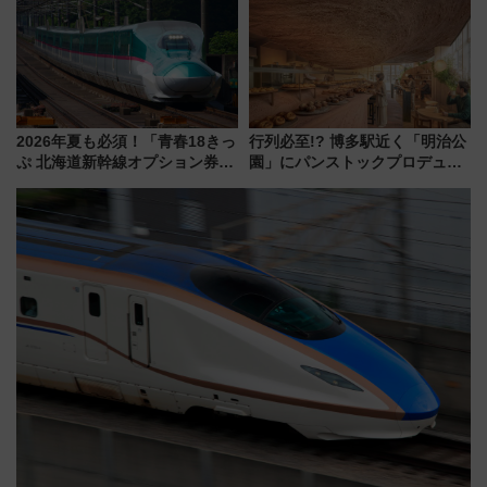
5日始発から
2026年夏も必須！「青春18きっ
行列必至!? 博多駅近く「明治公
ぷ 北海道新幹線オプション券」
園」にパンストックプロデュー
自動改札対応ルールと途中下車
スの新業態『Land Bageri』8/7
の罠
オープン 秋からはビストロ営業
も！