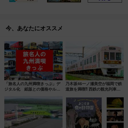
今、あなたにオススメ
「旅名人の九州満喫きっぷ」デ
乃木坂46一ノ瀬美空が福岡で鉄
ジタル化 紙版との価格やルー
道旅を満喫⁈ 西鉄の観光列車
ルの違いを解説
「THE RAIL KITCHEN
CHIKUGO」で巡る福岡･太宰
府･柳川の旅！YouTubeが公開
に