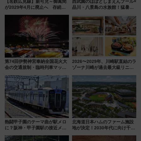
【名鉄広見線】新可児～御嵩間
西武園のほぼとしまえんプール×
が2029年4月に廃止へ 存続協
品川・八景島の水族館！猛暑を
議終了で100年の歴史に幕
乗り切る「アクティブパス」で
夏休みをお得に楽しむ！
第74回伊勢神宮奉納全国花火大
2026〜2029年、川崎駅直結のラ
会の交通規制・臨時列車マッ
ゾーナ川崎が過去最大級リニュ
プ！JR東海・近鉄で快適にアク
ーアル！ フードコート拡大など
セス
「いつから何が変わるか」徹底
解説！
熱闘甲子園のテーマ曲が駅メロ
北海道日本ハムのファーム施設
に？阪神・甲子園駅の接近メロ
地が決定！2030年代に向け千歳
ディがVaundy「かげろう」×向
線沿線が一大野球エリア
谷実アレンジの特別仕様へ、8月