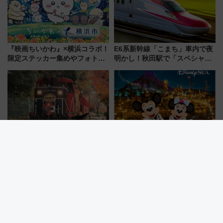
『映画ちいかわ』×横浜コラボ！
E6系新幹線「こまち」車内で夜
限定ステッカー集めやフォトス
明かし！秋田駅で「スペシャル
ポット、特別花火でみなとみら
ナイト」8月開催、料金や予約方
いを満喫しよう（花火鑑賞会応
法は？
募は7/12まで！）
嵯峨野観光鉄道、「DE10 機関
2026夏の旅行はJALがお得！東
車」や「SK200 運転台」見学ツ
京ディズニーシー完全貸切パー
アーを開催！ ラストランイベン
ティー招待券が当たるキャンペ
トの一環で激レア体験できちゃ
ーン始まる 条件は「夏の国内
うかも 参加方法やスケジュール
線に2回搭乗」
をご紹介