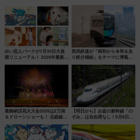
を解説
白い恋人パークが7月30日大規
西武鉄道が「昭和から令和を走
模リニューアル！ 2026年最新の
り鉄分補給」をテーマに博覧会
新エリア・工場見学の見どころ
を実施！くすのきホールで8月
と料金・アクセスを徹底解説
14日から 新車両「トキイロ」体
（札幌市）
験ブースも アクセスや申込方法
を解説
葛飾納涼花火大会2026は2万発
【明日から】お盆の新幹線「の
＆ドローンショーも！ 北総線を
ぞみ」は自由席なし！8月8日午
使った穴場アクセスや臨時列
前はほぼ満席…でも数時間ズラ
車、観覧スポット情報と周辺観
せば空きが見つかることも 混
光まとめ（7/28開催）
雑避ける「空席」探しのコツ