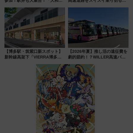
参加！駅弁も大集合！「大和鉄
高速道路をスイスイ乗り切る快
道まつり2026」が8月8日・9日
適ドライブ術
に開催決定
【博多駅・筑紫口新スポット】
【2026年夏】推し活の遠征費を
新幹線高架下「VIERRA博多テ
劇的節約！？WILLER高速バス
ラス」が9/18開業！九州初出店
「1km5円セール」やワンコイン
など注目の全6店舗 「博多活憩
温泉の最強ルート 予約期間・
通り」も一新
対象路線まとめ