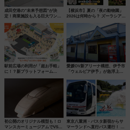
成田空港の”未来予想図”が決
【横浜市】夏の「夜の動物園」
定！商業施設も入る巨大ワンタ
2026は何時から？ ズーラシア・
ーミナル、京成の高架新駅整備
野毛山・金沢の電車アクセスや
で新型特急が品川･羽田とを結
見どころ、限定イベントを徹底
ぶ！ JR空港駅は2面3線化！
解説！
駅前広場の利用が「超お手軽」
愛媛OV新アリーナ構想、伊予市
に！？新プラットフォーム
「ウェルピア伊予」が急浮上！
「HirakeBA」8月3日始動、ス
サイボウズ青野社長の参加表明
マホで簡単申請 物販や演奏会な
で探る鉄道アクセスの未来
どに【JR東日本】
初公開のオリジナル模型も！ロ
東京八重洲・バスタ新宿からサ
マンスカーミュージアムでVSE
マーランドへ直行バス運行！ お