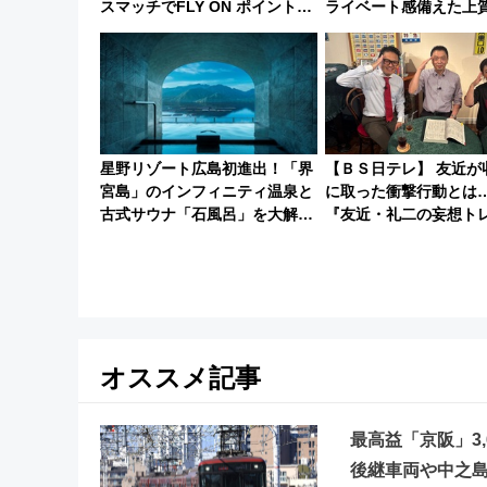
スマッチでFLY ON ポイントや
ライベート感備えた上
上級会員資格を効率よく獲得す
る方法を解説
星野リゾート広島初進出！「界
【ＢＳ日テレ】 友近が
宮島」のインフィニティ温泉と
に取った衝撃行動とは
古式サウナ「石風呂」を大解剖
『友近・礼二の妄想ト
宿泊料金・アクセスは？（2026
で極上の夏祭り鉄道旅
年7月23日開業）
オススメ記事
最高益「京阪」3
後継車両や中之島