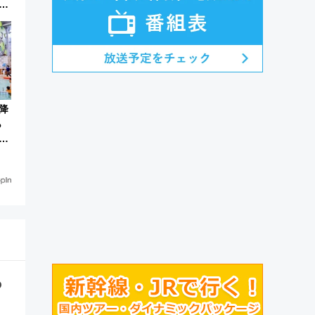
限
降
ら
の
い
ー
の