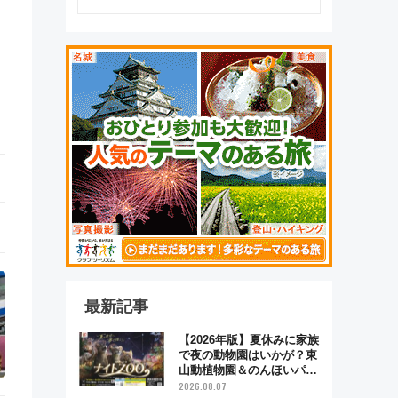
最新記事
【2026年版】夏休みに家族
で夜の動物園はいかが？東
山動植物園＆のんほいパー
ク「ナイトZOO」開催情報
2026.08.07