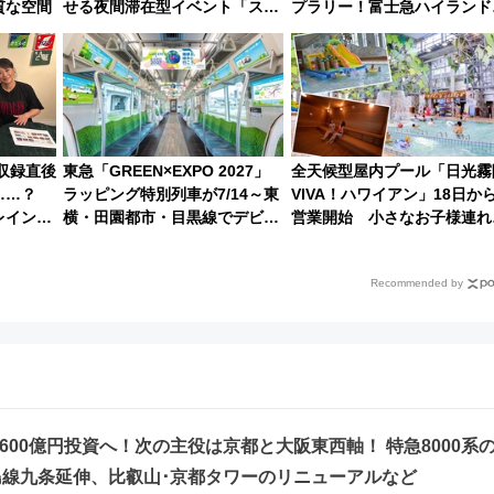
質な空間
せる夜間滞在型イベント「スワ
プラリー！富士急ハイランド
ローおひさま」が救世主に？
定グルメ＆グッズ徹底ガイド
収録直後
東急「GREEN×EXPO 2027」
全天候型屋内プール「日光霧
……？
ラッピング特別列車が7/14～東
VIVA！ハワイアン」18日か
レイン』
横・田園都市・目黒線でデビュ
営業開始 小さなお子様連れ
を放送
ー！ 注目の編成やデザインまと
ファミリーから大人まで幅広
め
世代が一日中楽しる夏のリゾ
Recommended by
トを楽しんで
,600億円投資へ！次の主役は京都と大阪東西軸！ 特急8000系
線九条延伸、比叡山･京都タワーのリニューアルなど