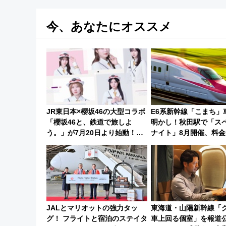
今、あなたにオススメ
JR東日本×櫻坂46の大型コラボ
E6系新幹線「こまち」
「櫻坂46と、鉄道で旅しよ
明かし！秋田駅で「ス
う。」が7月20日より始動！新
ナイト」8月開催、料金
潟・長野・庄内へ
方法は？
JALとマリオットの強力タッ
東海道・山陽新幹線「
グ！ フライトと宿泊のステイタ
車上回る個室」を報道