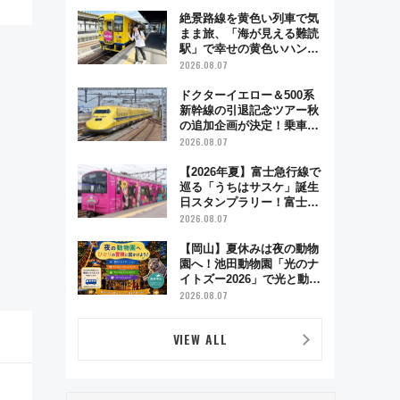
絶景路線を黄色い列車で気
まま旅、「海が見える難読
駅」で幸せの黄色いハンカ
チに願いを 「新・鉄道ひ
2026.08.07
とり旅」279回目の舞台は
「島原鉄道」
ドクターイエロー＆500系
新幹線の引退記念ツアー秋
の追加企画が決定！乗車体
験やグッズ・ホテル情報ま
2026.08.07
とめ
【2026年夏】富士急行線で
巡る「うちはサスケ」誕生
日スタンプラリー！富士急
ハイランド限定グルメ＆グ
2026.08.07
ッズ徹底ガイド
【岡山】夏休みは夜の動物
園へ！池田動物園「光のナ
イトズー2026」で光と動物
が彩る特別な夜
2026.08.07
VIEW ALL