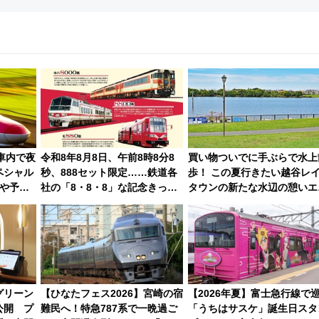
車内で夜
令和8年8月8日、午前8時8分8
買い物ついでに手ぶらで水上
ペシャル
秒、888セット限定……鉄道各
歩！ この夏行きたい越谷レ
や予約
社の「8・8・8」な記念きっぷ
タウンの新たな水辺の憩いエ
たち
ア「LAKESIDE PARK」（
県越谷市）
グリーン
【ひなたフェス2026】宮崎の宿
【2026年夏】富士急行線で
公開 プ
難民へ！特急787系で一晩過ご
「うちはサスケ」誕生日スタ