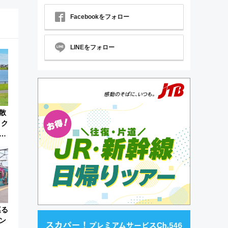
Facebookをフォロー
LINEをフォロー
散
イク
リ
埼玉
巡る
ン