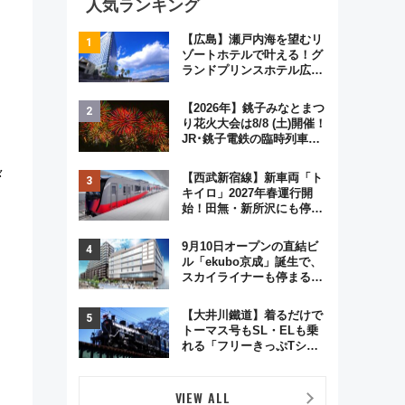
人気ランキング
【広島】瀬戸内海を望むリ
ゾートホテルで叶える！グ
ランドプリンスホテル広島
のフォトウエディング＆カ
ジュアルパーティープラン
【2026年】銚子みなとまつ
り花火大会は8/8 (土)開催！
JR･銚子電鉄の臨時列車や
アクセス情報、利根川に咲
く8,000発の大迫力＆屋台
々
【西武新宿線】新車両「ト
を満喫
キイロ」2027年春運行開
始！田無・新所沢にも停
車 2028年春には「第2
弾」も
9月10日オープンの直結ビ
ル「ekubo京成」誕生で、
スカイライナーも停まる巨
大ハブ駅・新鎌ヶ谷はどう
変わる？ 全テナント情報も
【大井川鐵道】着るだけで
公開！
トーマス号もSL・ELも乗
れる「フリーきっぷTシャ
ツ」8月6日より受注販売
VIEW ALL