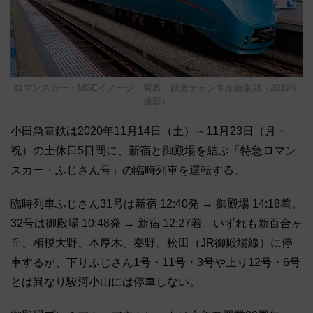
ロマンスカー・MSEイメージ 写真：鉄道チャンネル編集部（2019年
撮影）
小田急電鉄は2020年11月14日（土）～11月23日（月・
祝）の土休日5日間に、新宿と御殿場を結ぶ「特急ロマン
スカー・ふじさん号」の臨時列車を運転する。
臨時列車ふじさん31号は新宿 12:40発 → 御殿場 14:18着。
32号は御殿場 10:48発 → 新宿 12:27着。いずれも新百合ヶ
丘、相模大野、本厚木、秦野、松田（JR御殿場線）に停
車するが、下りふじさん1号・11号・3号や上り12号・6号
とは異なり駿河小山には停車しない。