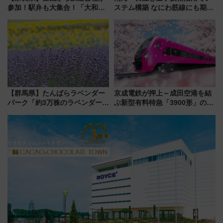
参加！駅弁も大集合！「大和鉄
ステム構築 なにわ筋線にも期待
道まつり2026」が8月8日・9日
乗務員・車両計画作業を短縮へ
に開催決定
【群馬県】たんばらラベンダー
京成電鉄が押上～成田空港を結
パーク「約3万株のラベンダー」
ぶ新型有料特急「3900形」のコ
が見頃！新幹線＆無料送迎バス
ンセプト・デザイン公開 愛称
で都心から約1時間半で夏の絶景
募集も実施
を！