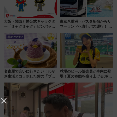
大阪・関西万博公式キャラクタ
東京八重洲・バスタ新宿からサ
ー「ミャクミャク」ピンバッジ
マーランドへ直行バス運行！ お
新登場！関西の駅構内などで7月
トクな1Dayパスで夏のプールと
中旬発売
推し活を楽しもう！（2026年
8/1～31）
名古屋で会いに行きたい！わか
球場のビール販売員が車内に登
さ生活とコラボした紫の「ブル
場！夏の移動を盛り上げるJR九
ーベリーぴよりん」期間限定販
州「ビール新幹線」7月31日・8
売
月7日限定 ソフトバンクホーク
スとコラボ