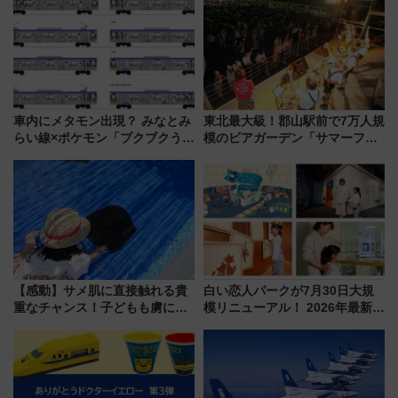
マホで簡単申請 物販や演奏会な
斉藤雪乃＆福原トシヒロと行
どに【JR東日本】
く！9月13日「京都の鉄道満喫
ツアー」開催
車内にメタモン出現？ みなとみ
東北最大級！郡山駅前で7万人規
らい線×ポケモン「ブクブクうみ
模のビアガーデン「サマーフェ
ぞこの街」ラッピング電車が運
スタ IN KORIYAMA 2026」
行開始に！ この夏は直通列車で
7/24-26開催！ 有料席はJRE
横浜へ！
MALLで予約可能
【感動】サメ肌に直接触れる貴
白い恋人パークが7月30日大規
重なチャンス！子どもも虜にな
模リニューアル！ 2026年最新の
る鴨川シーワールド「エイとサ
新エリア・工場見学の見どころ
メのタッチングプール」【夏休
と料金・アクセスを徹底解説
み限定企画】
（札幌市）