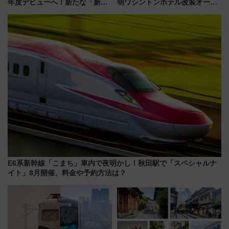
年度デビューへ！新たな「新幹
明ワシントンホテル改装オープ
線専用検測車」の性能を徹底解
ン直前「ゆりかもめ運転台付き
説【JR東日本】
客室」や海鮮丼が人気の朝食ビ
ュッフェを現地レポ
E6系新幹線「こまち」車内で夜明かし！秋田駅で「スペシャルナ
イト」8月開催、料金や予約方法は？