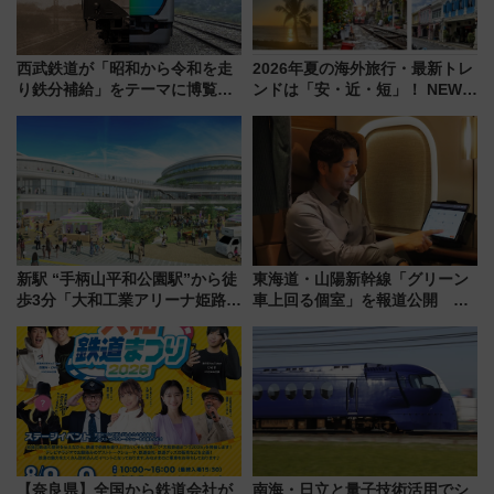
西武鉄道が「昭和から令和を走
2026年夏の海外旅行・最新トレ
り鉄分補給」をテーマに博覧会
ンドは「安・近・短」！ NEWT
を実施！くすのきホールで8月
調査から読み解く、最新の人気
14日から 新車両「トキイロ」体
渡航先TOP5とは？ 円安時代の
験ブースも アクセスや申込方法
旅行術
を解説
新駅 “手柄山平和公園駅”から徒
東海道・山陽新幹線「グリーン
歩3分「大和工業アリーナ姫路」
車上回る個室」を報道公開 プ
10月開業！Novelbright公演 や
ライベート感備えた上質な空間
大相撲巡業など 豪華イベントと
アクセス
【奈良県】全国から鉄道会社が
南海・日立と量子技術活用でシ