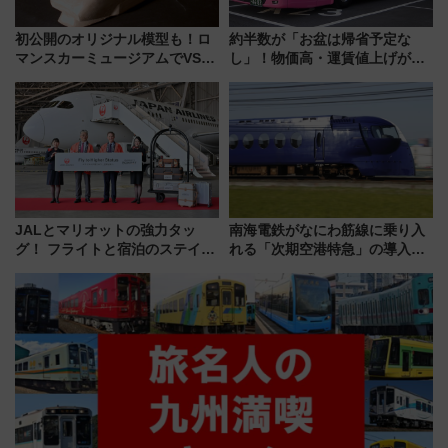
初公開のオリジナル模型も！ロ
約半数が「お盆は帰省予定な
マンスカーミュージアムでVSE
し」！物価高・運賃値上げが財
の設計秘話に迫る企画展が7月
布を直撃、往復1万円以内なら帰
15日スタート
りたいけど……【WILLER お盆
帰省動向調査】
JALとマリオットの強力タッ
南海電鉄がなにわ筋線に乗り入
グ！ フライトと宿泊のステイタ
れる「次期空港特急」の導入を
スマッチでFLY ON ポイントや
決定！ピニンファリーナによる
上級会員資格を効率よく獲得す
日本初の鉄道デザイン
る方法を解説