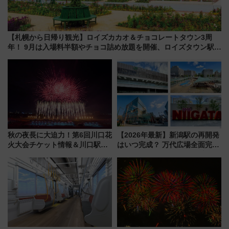
【札幌から日帰り観光】ロイズカカオ＆チョコレートタウン3周
年！ 9月は入場料半額やチョコ詰め放題を開催、ロイズタウン駅か
らのアクセスも
秋の夜長に大迫力！第6回川口花
【2026年最新】新潟駅の再開発
火大会チケット情報＆川口駅か
はいつ完成？ 万代広場全面完成
らのアクセスガイド
から「にいがた2キロ」・古町再
開発、バスタ新潟構想まで徹底
解説！