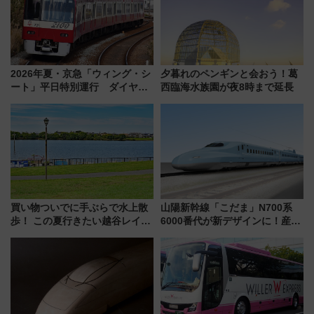
2026年夏・京急「ウィング・シ
夕暮れのペンギンと会おう！葛
ート」平日特別運行 ダイヤ・
西臨海水族園が夜8時まで延長
乗車方法を解説！2階建てバスや
三浦海岸を堪能できるお出かけ
プランもご紹介
買い物ついでに手ぶらで水上散
山陽新幹線「こだま」N700系
歩！ この夏行きたい越谷レイク
6000番代が新デザインに！産学
タウンの新たな水辺の憩いエリ
連携で描く瀬戸内の波模様 運
ア「LAKESIDE PARK」（埼玉
用は今冬から
県越谷市）