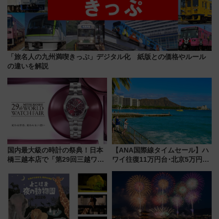
「旅名人の九州満喫きっぷ」デジタル化 紙版との価格やルール
の違いを解説
国内最大級の時計の祭典！日本
【ANA国際線タイムセール】ハ
橋三越本店で「第29回三越ワー
ワイ往復11万円台･北京5万円台
ルドウォッチフェア」開幕
～、憧れのビジネスクラスも！
【2026年8月5日～25日】
来春のGW旅行まで狙える激ア
ツ路線まとめ（8/10まで）