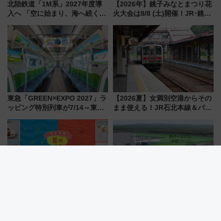
北陸鉄道「1M系」2027年度導
【2026年】銚子みなとまつり花
入へ 「空に始まり、海へ続く」
火大会は8/8 (土)開催！JR･銚子
白山比咩神社をモチーフにした
電鉄の臨時列車やアクセス情
神秘的なデザイン
報、利根川に咲く8,000発の大迫
力＆屋台を満喫
東急「GREEN×EXPO 2027」ラ
【2026夏】女満別空港からその
ッピング特別列車が7/14～東
まま使える！JR石北本線＆バス
横・田園都市・目黒線でデビュ
乗り放題「北見・網走周遊フリ
ー！ 注目の編成やデザインまと
ーパス」でおトクに道東観光
め
（8/3発売）
再開発に沸く東京駅八重洲口！
成田空港の”未来予想図”が決
新幹線・バス乗車前に寄りたい
定！商業施設も入る巨大ワンタ
「ヤエチカ」2026年夏の「ひん
ーミナル、京成の高架新駅整備
やり＆スタミナグルメ」6選【新
で新型特急が品川･羽田とを結