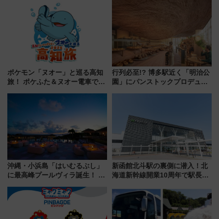
ポケモン「ヌオー」と巡る高知
行列必至!? 博多駅近く「明治公
旅！ ポケふた＆ヌオー電車で楽
園」にパンストックプロデュー
しむ鉄道スタンプラリーで土佐
スの新業態『Land Bageri』8/7
路の絶景と絶品グルメを満喫！
オープン 秋からはビストロ営業
（7月18日スタート）
も！
沖縄・小浜島「はいむるぶし」
新函館北斗駅の裏側に潜入！北
に最高峰プールヴィラ誕生！ 石
海道新幹線開業10周年で駅長
垣島から船で向かう究極のご褒
室・地下通路など公開イベン
美旅「何もしない贅沢」を体験
ト 参加方法や体験内容を紹介
してみない？