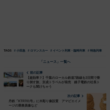
TAGS
# 小田急
# ロマンスカー
# イベント列車・臨時列車
# 特急列車
「ニュース」一覧へ
前の記事
【超効率？】千葉のローカル鉄道7路線を2日間で乗
り倒す旅、京成トラベルが発売 銚子電鉄の社長ト
ークも聞けちゃう
次の記事
丹鉄「KTR701号」に木彫り像設置 アマビエイメ
ージの乗務員像など