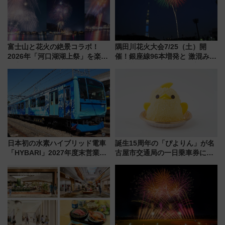
富士山と花火の絶景コラボ！
隅田川花火大会7/25（土）開
2026年「河口湖湖上祭」を楽し
催！銀座線96本増発と 激混みの
む完全ガイド＆鉄道アクセスの
「浅草駅」を回避する最寄り駅･
ススメ
アクセス攻略法、2万発の花火が
都心の夜に！
日本初の水素ハイブリッド電車
誕生15周年の「ぴよりん」が名
「HYBARI」2027年度末営業運
古屋市交通局の一日乗車券に！
転へ 鉄道・発電・まちづくり
東山線では貸切電車も登場【限
で水素利活用が加速
定1万5000枚】