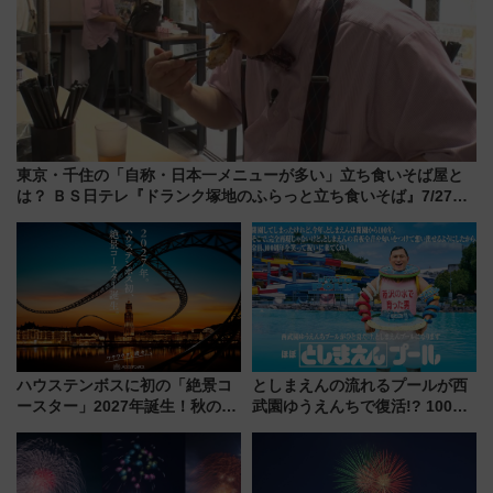
東京・千住の「自称・日本一メニューが多い」立ち食いそば屋と
は？ ＢＳ日テレ『ドランク塚地のふらっと立ち食いそば』7/27夜
10時～放送
ハウステンボスに初の「絶景コ
としまえんの流れるプールが西
ースター」2027年誕生！秋の
武園ゆうえんちで復活!? 100周
「すんごいハロウィン」見どこ
年記念企画＆「春日のうん○スラ
ろも一挙紹介
イダー」に注目 2026年夏は所
沢へ遊びに行こう