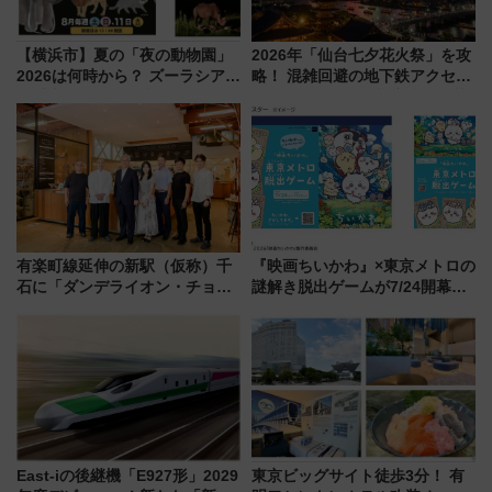
【横浜市】夏の「夜の動物園」
2026年「仙台七夕花火祭」を攻
2026は何時から？ ズーラシア・
略！ 混雑回避の地下鉄アクセス
野毛山・金沢の電車アクセスや
からまだ買える有料席情報、花
見どころ、限定イベントを徹底
火前に楽しむ仙台観光ルートま
解説！
で解説！
有楽町線延伸の新駅（仮称）千
『映画ちいかわ』×東京メトロの
石に「ダンデライオン・チョコ
謎解き脱出ゲームが7/24開幕！
レート」が出店！ 東京メトロが
オリジナル24時間券の買い方と
1億円出資で挑む新時代のまちづ
遊び方を解説！（7/10発売開
くりとは？
始）
East-iの後継機「E927形」2029
東京ビッグサイト徒歩3分！ 有