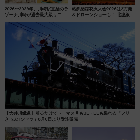
2026〜2029年、川崎駅直結のラ
葛飾納涼花火大会2026は2万発
ゾーナ川崎が過去最大級リニュ
＆ドローンショーも！ 北総線を
ーアル！ フードコート拡大など
使った穴場アクセスや臨時列
「いつから何が変わるか」徹底
車、観覧スポット情報と周辺観
解説！
光まとめ（7/28開催）
【大井川鐵道】着るだけでトーマス号もSL・ELも乗れる「フリー
きっぷTシャツ」8月6日より受注販売