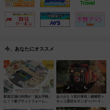
今、あなたにオススメ
駅前広場の利用が「超お手軽」
ありがとう現行車両！嵯峨野ト
に！？新プラットフォーム
ロッコ貸切＆サンダーバードレ
「HirakeBA」8月3日始動、ス
ストランで語り合う秋の京都