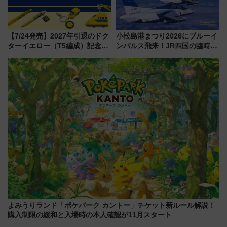
【7/24発売】2027年引退のドク
小松島港まつり2026にブルーイ
ターイエロー（T5編成）記念グ
ンパルス飛来！JR四国の臨時ダ
ッズ7種が登場！ 新幹線車内放
イヤや駐車場予約を徹底解説
送の目覚まし時計など通販・販
売店舗まとめ
よみうりランド「ポケパーク カントー」チケット新ルール解説！
購入制限の緩和と入場時の本人確認が11月スタート