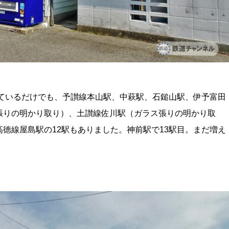
っているだけでも、予讃線本山駅、中萩駅、石鎚山駅、伊予富田
張りの明かり取り）、土讃線佐川駅（ガラス張りの明かり取
徳線屋島駅の12駅もありました。神前駅で13駅目。まだ増え