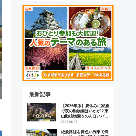
最新記事
【2026年版】夏休みに家族
で夜の動物園はいかが？東
山動植物園＆のんほいパー
ク「ナイトZOO」開催情報
2026.08.07
絶景路線を黄色い列車で気