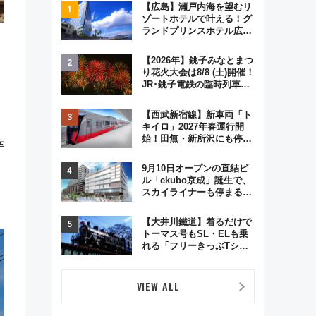
【広島】瀬戸内海を望むリ
ゾートホテルで叶える！グ
ランドプリンスホテル広島
のフォトウエディング＆カ
ジュアルパーティープラン
【2026年】銚子みなとまつ
り花火大会は8/8 (土)開催！
JR･銚子電鉄の臨時列車や
アクセス情報、利根川に咲
く8,000発の大迫力＆屋台
【西武新宿線】新車両「ト
を満喫
キイロ」2027年春運行開
始！田無・新所沢にも停
幸
車 2028年春には「第2
弾」も
9月10日オープンの直結ビ
ル「ekubo京成」誕生で、
スカイライナーも停まる巨
大ハブ駅・新鎌ヶ谷はどう
変わる？ 全テナント情報も
【大井川鐵道】着るだけで
公開！
トーマス号もSL・ELも乗
れる「フリーきっぷTシャ
ツ」8月6日より受注販売
VIEW ALL