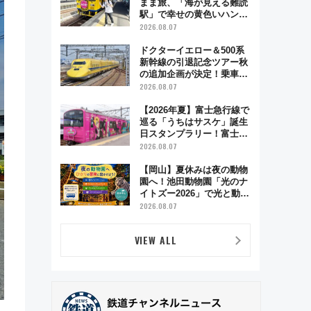
まま旅、「海が見える難読
駅」で幸せの黄色いハンカ
チに願いを 「新・鉄道ひ
2026.08.07
とり旅」279回目の舞台は
「島原鉄道」
ドクターイエロー＆500系
新幹線の引退記念ツアー秋
の追加企画が決定！乗車体
験やグッズ・ホテル情報ま
2026.08.07
とめ
【2026年夏】富士急行線で
巡る「うちはサスケ」誕生
日スタンプラリー！富士急
ハイランド限定グルメ＆グ
2026.08.07
ッズ徹底ガイド
【岡山】夏休みは夜の動物
園へ！池田動物園「光のナ
イトズー2026」で光と動物
が彩る特別な夜
2026.08.07
VIEW ALL