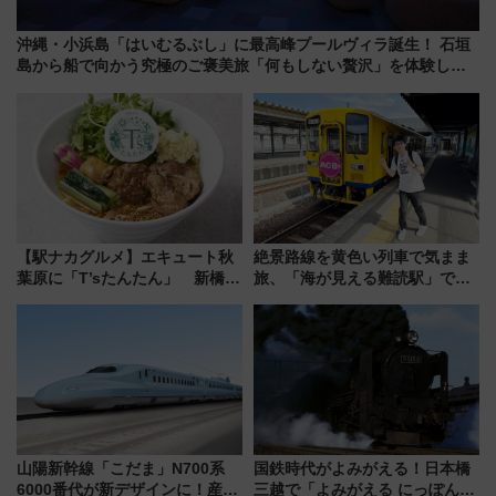
沖縄・小浜島「はいむるぶし」に最高峰プールヴィラ誕生！ 石垣
島から船で向かう究極のご褒美旅「何もしない贅沢」を体験して
みない？
【駅ナカグルメ】エキュート秋
絶景路線を黄色い列車で気まま
葉原に「T’sたんたん」 新橋に
旅、「海が見える難読駅」で幸
551蓬莱のDNAを継ぐ「東京豚
せの黄色いハンカチに願いを
饅」、オムライス専門店「肉と
「新・鉄道ひとり旅」279回目
たまご」新グルメ続々登場！
の舞台は「島原鉄道」
【2026年8月】
山陽新幹線「こだま」N700系
国鉄時代がよみがえる！日本橋
6000番代が新デザインに！産学
三越で「よみがえる にっぽんの