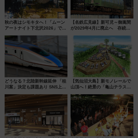
秋の夜はシモキタへ！「ムーン
【名鉄広見線】新可児～御嵩間
アートナイト下北沢2026」でイ
が2029年4月に廃止へ 存続協
マーシブシアターやアート巡り
議終了で100年の歴史に幕
を満喫しよう
どうなる？北陸新幹線延伸 「桂
【気仙沼大島】新モノレールで
川案」決定も課題あり SNS上の
山頂へ！絶景の「亀山テラス
声は
360°」が7月19日オープン、休
暇村のお得な日帰りプランも登
場