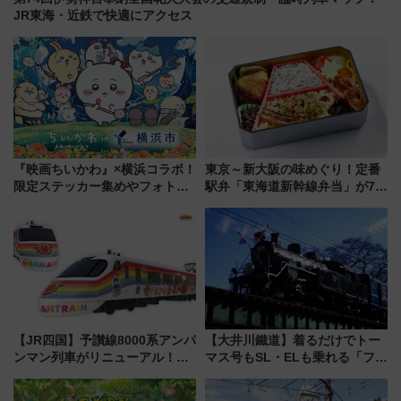
JR東海・近鉄で快適にアクセス
『映画ちいかわ』×横浜コラボ！
東京～新大阪の味めぐり！定番
限定ステッカー集めやフォトス
駅弁「東海道新幹線弁当」が7月
ポット、特別花火でみなとみら
21日にリニューアル発売
いを満喫しよう（花火鑑賞会応
募は7/12まで！）
【JR四国】予讃線8000系アンパ
【大井川鐵道】着るだけでトー
ンマン列車がリニューアル！内
マス号もSL・ELも乗れる「フリ
外装デザイン公開 デビューは
ーきっぷTシャツ」8月6日より
今年12月
受注販売