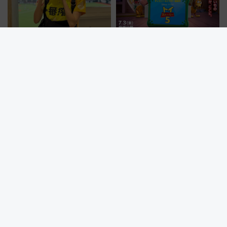
球場のビール販売員が車内に登
「ファンタイム・ウィズ・ト
場！夏の移動を盛り上げるJR九
イ・ストーリー5」で激レア『ロ
州「ビール新幹線」7月31日・8
ルカナ』カードをゲット！最新
月7日限定 ソフトバンクホーク
デコレーションも徹底解説
スとコラボ
乃木坂46一ノ瀬美空が福岡で鉄道旅を満喫⁈ 西鉄の観光列車
「THE RAIL KITCHEN CHIKUGO」で巡る福岡･太宰府･柳川の
旅！YouTubeが公開に