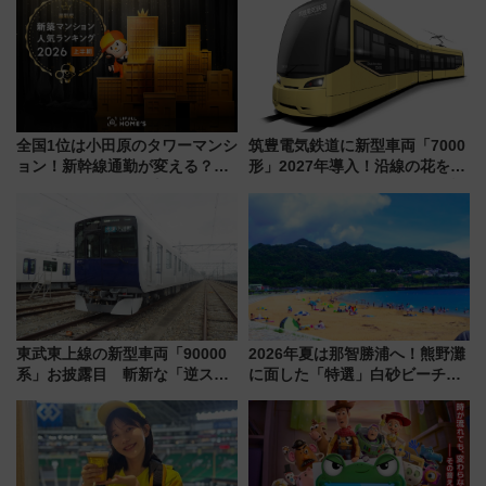
業 行き交う電車の音や振動を
行開始に！ この夏は直通列車で
感じながら「ととのう」新感覚
横浜へ！
全国1位は小田原のタワーマンシ
筑豊電気鉄道に新型車両「7000
ョン！新幹線通勤が変える？
形」2027年導入！沿線の花をイ
「住みたい街」の最新トレンド
メージしたイエローを採用 車
【新築マンション人気ランキン
内は落ち着いたゆとりある空間
グ】
に
東武東上線の新型車両「90000
2026年夏は那智勝浦へ！熊野灘
系」お披露目 斬新な「逆スラ
に面した「特選」白砂ビーチは
ント式」の先頭形状と明るく開
必見 「第17回那智勝浦町花火大
放的な車内空間に注目、デビュ
会」は8月11日開催！
ーは9月