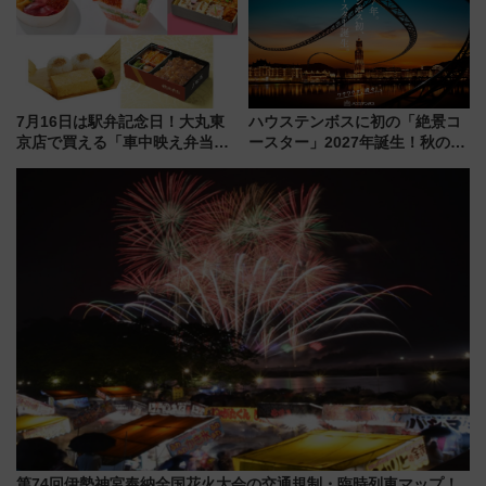
7月16日は駅弁記念日！大丸東
ハウステンボスに初の「絶景コ
京店で買える「車中映え弁当」
ースター」2027年誕生！秋の
フェア【2026年夏】
「すんごいハロウィン」見どこ
ろも一挙紹介
第74回伊勢神宮奉納全国花火大会の交通規制・臨時列車マップ！