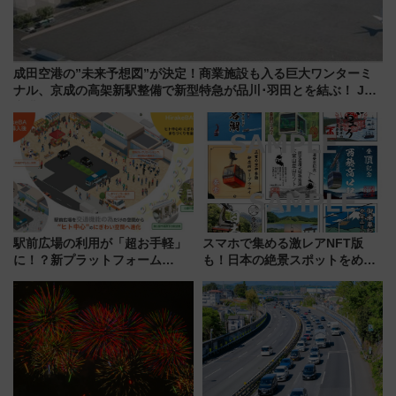
成田空港の”未来予想図”が決定！商業施設も入る巨大ワンターミ
ナル、京成の高架新駅整備で新型特急が品川･羽田とを結ぶ！ JR
空港駅は2面3線化！
駅前広場の利用が「超お手軽」
スマホで集める激レアNFT版
に！？新プラットフォーム
も！日本の絶景スポットをめぐ
「HirakeBA」8月3日始動、ス
って集める「索道印(さくどうい
マホで簡単申請 物販や演奏会な
ん)」企画がスタート
どに【JR東日本】