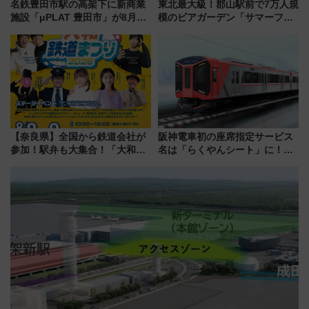
名鉄豊田市駅の高架下に新商業
東北最大級！郡山駅前で7万人規
施設「μPLAT 豊田市」が8月26
模のビアガーデン「サマーフェ
日開業！全8店舗が出店し街の新
スタ IN KORIYAMA 2026」
たな玄関口へ
7/24-26開催！ 有料席はJRE
MALLで予約可能
【奈良県】全国から鉄道会社が
阪神電車初の座席指定サービス
参加！駅弁も大集合！「大和鉄
名は「らくやんシート」に！新
道まつり2026」が8月8日・9日
型3000系で大阪梅田～山陽姫路
に開催決定
を快適移動