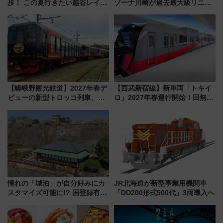
歩！ この夏行きたい越谷レイク
ゾーナ川崎が過去最大級リニュ
タウンの新たな水辺の憩いエリ
ーアル！ フードコート拡大など
ア「LAKESIDE PARK」（埼玉
「いつから何が変わるか」徹底
県越谷市）
解説！
【嵯峨野観光鉄道】2027年春デ
【西武新宿線】新車両「トキイ
ビューの新型トロッコ列車、い
ロ」2027年春運行開始！田無・
よいよ試運転開始へ！現行車両
新所沢にも停車 2028年春には
は2026年で引退
「第2弾」も
憧れの「城泊」が自分好みにカ
JR北海道が新型事業用機関車
スタマイズ可能に!? 国登録有形
「DD200形式500代」3両導入へ
文化財・丸亀城「延寿閣別館」
にオーダーメイド型の宿泊プラ
ンが誕生！