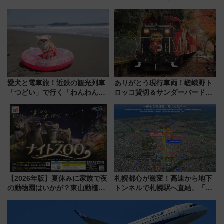
連携で描く瀬戸内の波模様 運
鉄道展」7/22-8/3開催、広田尚
用は今冬から
敬の名作写真も、駅弁フェスも
同時開催！
愛犬と電車旅！近鉄の観光列車
ありがとう現行車両！嵯峨野ト
「つどい」で行く「わんわん列
ロッコ貸切＆サンダーバードレ
車」第5弾！海辺のBBQも楽し
ストランで語り合う秋の京都
める日帰りツアー
斉藤雪乃＆福原トシヒロと行
く！9月13日「京都の鉄道満喫
ツアー」開催
【2026年版】夏休みに家族で夜
札幌都心が激変！高速から地下
の動物園はいかが？東山動植物
トンネルで札幌駅へ直結、「創
園＆のんほいパーク「ナイト
成川通都心アクセス道路」が7月
ZOO」開催情報
から本格着工、延長4.8km整備
事業の全貌