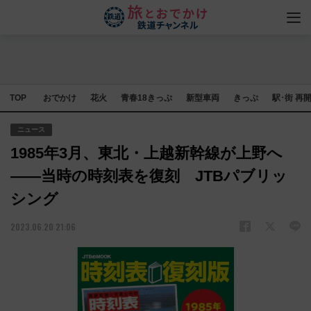
TOP
おでかけ
花火
青春18きっぷ
新型車両
きっぷ
駅･街 再
ニュース
1985年3月、東北・上越新幹線が上野へ
――当時の時刻表を復刻 JTBパブリッ
シング
2023.06.20 21:06