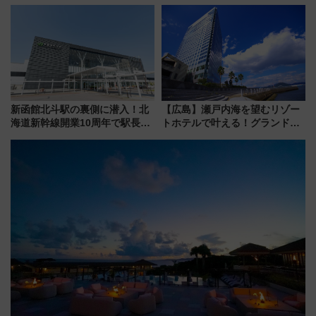
しむ鉄道スタンプラリーで土佐
らのアクセスガイド
路の絶景と絶品グルメを満喫！
（7月18日スタート）
新函館北斗駅の裏側に潜入！北
【広島】瀬戸内海を望むリゾー
海道新幹線開業10周年で駅長
トホテルで叶える！グランドプ
室・地下通路など公開イベン
リンスホテル広島のフォトウエ
ト 参加方法や体験内容を紹介
ディング＆カジュアルパーティ
ープラン