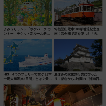
よみうりランド「ポケパーク カ
箱根登山電車100形引退記念企
ントー」チケット新ルール解
画！窓全開で涼を楽しむ「天然
説！購入制限の緩和と入場時の
クーラー体験号」と限定鉄コレ
本人確認が11月スタート
発売
HIS「4つのフェリーで繋ぐ 日本
夏休みの家族旅行先にぴった
一周大満喫旅8日間」とは？天橋
り！都心から1時間の「湘南西エ
立・小樽・日光東照宮など全国
リア」満喫ガイド 鎌倉・江の
の絶景＆限定グルメを網羅！煩
島とは異なる魅力を持つ今夏の
雑な手続きも不要でお手軽に楽
注目スポット
しめるプランが登場