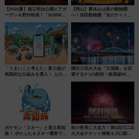
【2026夏】都立明治公園ビアガ
【岡山】夏休みは夜の動物園
ーデン＆野外映画！「SUMMER
へ！池田動物園「光のナイトズ
LOUNGE」のアクセスと上映ス
ー2026」で光と動物が彩る特別
ケジュール 夜風とビール、映画
な夜
を満喫！
「うまいこと考えた」富士急が
隅田川花火大会「大混雑」を回
画期的な仕組みを導入！ 人のか
避する3つの鉄則！銀座線96本
わりにスマホが並ぶ「分身く
増発･浅草線臨時ダイヤ･スカイ
ん」始動
ツリー駅の規制まとめ 7/25開催
（2026年）
ポケモン「ヌオー」と巡る高知
秋の夜長に大迫力！第6回川口花
旅！ ポケふた＆ヌオー電車で楽
火大会チケット情報＆川口駅か