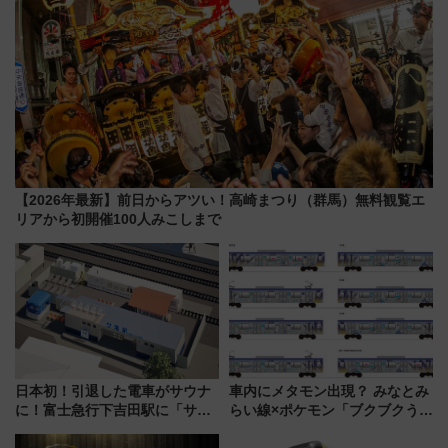
【2026年最新】前日からアツい！高崎まつり（群馬）無料観覧エ
リアから初開催100人みこしまで
日本初！引退した電車がサウナ
車内にメタモン出現？ みなとみ
に！富士急行下吉田駅に「サ電
らい線×ポケモン「ブクブクうみ
（SADEN）」2026年12月開
ぞこの街」ラッピング電車が運