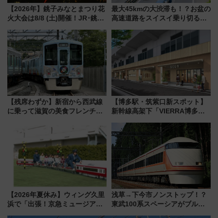
【2026年】銚子みなとまつり花
最大45kmの大渋滞も！？お盆の
火大会は8/8 (土)開催！JR･銚子
高速道路をスイスイ乗り切る快
電鉄の臨時列車やアクセス情
適ドライブ術
報、利根川に咲く8,000発の大迫
力＆屋台を満喫
【残席わずか】新宿から西武線
【博多駅・筑紫口新スポット】
に乗って滋賀の美食フレンチを
新幹線高架下「VIERRA博多テ
堪能？ 大人気レストラン列車
ラス」が9/18開業！九州初出店
「52席の至福」で味わう近江牛
など注目の全6店舗 「博多活憩
や伝統文化の特別コラボ
通り」も一新
【2026年夏休み】ウィング久里
浅草→下今市ノンストップ！？
浜で「出張！京急ミュージア
東武100系スペーシアがブルー
ム」開催！入場無料でスタンプ
リボン賞35周年記念で「デビュ