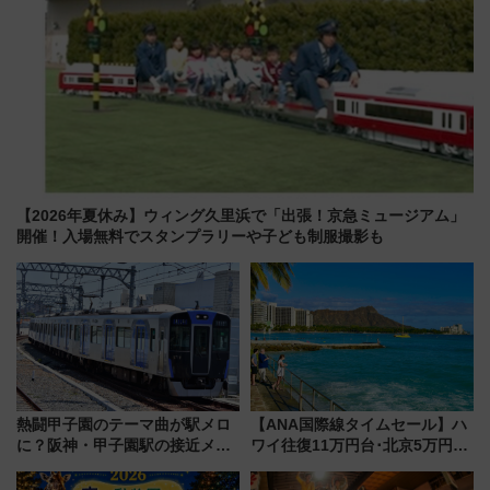
【2026年夏休み】ウィング久里浜で「出張！京急ミュージアム」
開催！入場無料でスタンプラリーや子ども制服撮影も
熱闘甲子園のテーマ曲が駅メロ
【ANA国際線タイムセール】ハ
に？阪神・甲子園駅の接近メロ
ワイ往復11万円台･北京5万円台
ディがVaundy「かげろう」×向
～、憧れのビジネスクラスも！
谷実アレンジの特別仕様へ、8月
来春のGW旅行まで狙える激ア