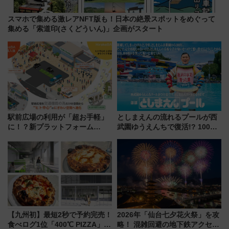
スマホで集める激レアNFT版も！日本の絶景スポットをめぐって
集める「索道印(さくどういん)」企画がスタート
駅前広場の利用が「超お手軽」
としまえんの流れるプールが西
に！？新プラットフォーム
武園ゆうえんちで復活!? 100周
「HirakeBA」8月3日始動、ス
年記念企画＆「春日のうん○スラ
マホで簡単申請 物販や演奏会な
イダー」に注目 2026年夏は所
どに【JR東日本】
沢へ遊びに行こう
【九州初】最短2秒で予約完売！
2026年「仙台七夕花火祭」を攻
食べログ1位「400℃ PIZZA」が
略！ 混雑回避の地下鉄アクセス