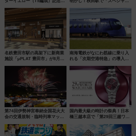
ターイエロー（T5編成）記念グ
明かし！秋田駅で「スペシャル
ッズ7種が登場！ 新幹線車内放
ナイト」8月開催、料金や予約方
送の目覚まし時計など通販・販
法は？
売店舗まとめ
名鉄豊田市駅の高架下に新商業
南海電鉄がなにわ筋線に乗り入
施設「μPLAT 豊田市」が8月26
れる「次期空港特急」の導入を
日開業！全8店舗が出店し街の新
決定！ピニンファリーナによる
たな玄関口へ
日本初の鉄道デザイン
第74回伊勢神宮奉納全国花火大
国内最大級の時計の祭典！日本
会の交通規制・臨時列車マッ
橋三越本店で「第29回三越ワー
プ！JR東海・近鉄で快適にアク
ルドウォッチフェア」開幕
セス
【2026年8月5日～25日】