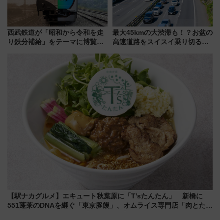
西武鉄道が「昭和から令和を走
最大45kmの大渋滞も！？お盆の
り鉄分補給」をテーマに博覧会
高速道路をスイスイ乗り切る快
を実施！くすのきホールで8月
適ドライブ術
14日から 新車両「トキイロ」体
験ブースも アクセスや申込方法
を解説
【駅ナカグルメ】エキュート秋葉原に「T’sたんたん」 新橋に
551蓬莱のDNAを継ぐ「東京豚饅」、オムライス専門店「肉とたま
ご」新グルメ続々登場！【2026年8月】