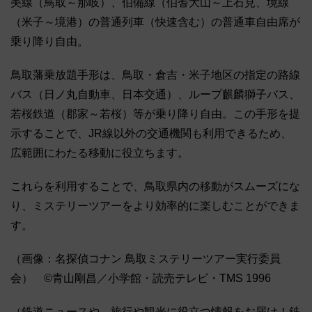
美線（鳥取～那岐）、伯備線（伯耆大山～上石見、境線
（米子～境港）の普通列車（快速含む）の普通車自由席が
乗り降り自由。
鳥取藩乗放題手形は、鳥取・倉吉・米子地区の指定の路線
バス（日ノ丸自動車、日本交通）、ループ麒麟獅子バス、
若桜鉄道（郡家～若桜）等が乗り降り自由。この手形を提
示することで、JR線以外の交通機関も利用できるため、
広範囲にわたる移動に役立ちます。
これらを利用することで、鳥取県内の移動がスムーズにな
り、ミステリーツアーをより効率的に楽しむことができま
す。
（画像：名探偵コナン 鳥取ミステリーツアー実行委員
会） ©︎青山剛昌／小学館・読売テレビ・TMS 1996
（鉄道ニュースや、旅行や観光に役立つ情報をお届け！鉄