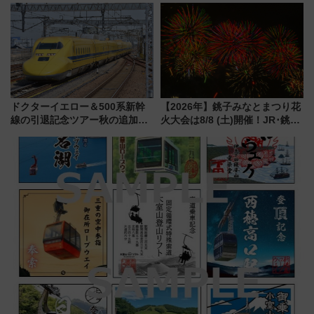
見どころ、限定イベントを徹底
アクセス攻略法、2万発の花火が
解説！
都心の夜に！
ドクターイエロー＆500系新幹
【2026年】銚子みなとまつり花
線の引退記念ツアー秋の追加企
火大会は8/8 (土)開催！JR･銚子
画が決定！乗車体験やグッズ・
電鉄の臨時列車やアクセス情
ホテル情報まとめ
報、利根川に咲く8,000発の大迫
力＆屋台を満喫