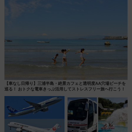
斉藤雪乃＆福原トシヒロと行
たち
く！9月13日「京都の鉄道満喫
ツアー」開催
【車なし日帰り】三浦半島・絶景カフェと透明度AA穴場ビーチを
巡る！ おトクな電車きっぷ活用してストレスフリー旅へ行こう！