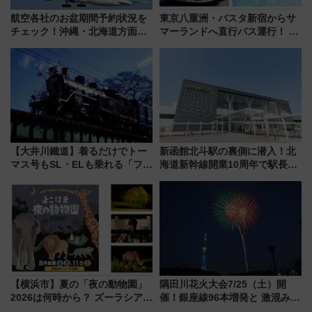
航空各社のお盆期間予約状況を
東京八重洲・バスタ新宿からサ
チェック！沖縄・北海道方面は
マーランドへ直行バス運行！ お
予約急増中、いまから狙うべき
トクな1Dayパスで夏のプールと
日は？
推し活を楽しもう！（2026年
8/1～31）
【大井川鐵道】着るだけでトー
新函館北斗駅の裏側に潜入！北
マス号もSL・ELも乗れる「フリ
海道新幹線開業10周年で駅長
ーきっぷTシャツ」8月6日より
室・地下通路など公開イベン
受注販売
ト 参加方法や体験内容を紹介
【横浜市】夏の「夜の動物園」
隅田川花火大会7/25（土）開
2026は何時から？ ズーラシア・
催！銀座線96本増発と 激混みの
野毛山・金沢の電車アクセスや
「浅草駅」を回避する最寄り駅･