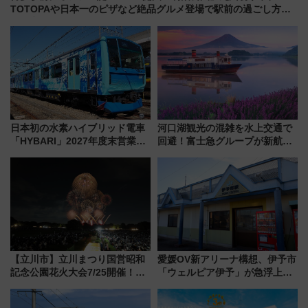
TOTOPAや日本一のピザなど絶品グルメ登場で駅前の過ごし方は
どう変わる？
日本初の水素ハイブリッド電車
河口湖観光の混雑を水上交通で
「HYBARI」2027年度末営業運
回避！富士急グループが新航路
転へ 鉄道・発電・まちづくり
「大石公園ライン」7月17日よ
で水素利活用が加速
り運航
【立川市】立川まつり国営昭和
愛媛OV新アリーナ構想、伊予市
記念公園花火大会7/25開催！
「ウェルピア伊予」が急浮上！
5000発の花火が夜を彩る 今年は
サイボウズ青野社長の参加表明
混雑に要注意、その理由は
で探る鉄道アクセスの未来