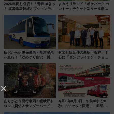
2026年夏も必須！「青春18きっ
よみうりランド「ポケパーク カ
ぷ 北海道新幹線オプション券」
ントー」チケット新ルール解
自動改札対応ルールと途中下車
説！購入制限の緩和と入場時の
の罠
本人確認が11月スタート
所沢から伊香保温泉・草津温泉
有楽町線延伸の新駅（仮称）千
へ直行！「ゆめぐり所沢・川越
石に「ダンデライオン・チョコ
号」で群馬の温泉旅をもっと気
レート」が出店！ 東京メトロが
軽に 運行ダイヤ・運賃を解説
1億円出資で挑む新時代のまちづ
くりとは？
ありがとう現行車両！嵯峨野ト
令和8年8月8日、午前8時8分8
ロッコ貸切＆サンダーバードレ
秒、888セット限定……鉄道各
ストランで語り合う秋の京都
社の「8・8・8」な記念きっぷ