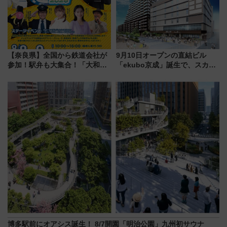
【奈良県】全国から鉄道会社が
9月10日オープンの直結ビル
参加！駅弁も大集合！「大和鉄
「ekubo京成」誕生で、スカイ
道まつり2026」が8月8日・9日
ライナーも停まる巨大ハブ駅・
に開催決定
新鎌ヶ谷はどう変わる？ 全テナ
ント情報も公開！
博多駅前にオアシス誕生！ 8/7開園「明治公園」九州初サウナ