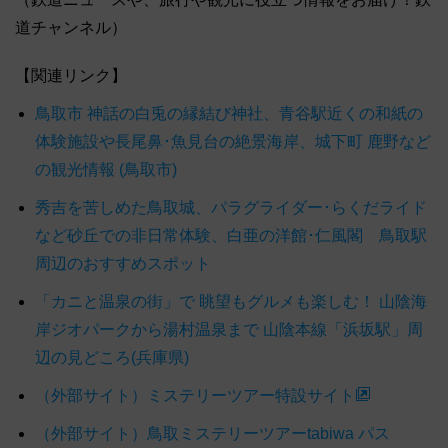
道チャンネル）
【関連リンク】
鳥取市 神話の白兎の縁結び神社、青谷駅近くの和紙の
体験施設や長尾鼻･魚見台の絶景海岸、城下町 鹿野など
の観光情報 (鳥取市)
秀吉を苦しめた鳥取城、パラグライダー･らくだライド
など砂丘での非日常体験、白亜の洋館･仁風閣 鳥取駅
周辺のおすすめスポット
「カニと温泉の街」で 眺望もグルメも楽しむ！ 山陰海
岸ジオパークから湯村温泉まで 山陰本線「浜坂駅」周
辺の見どころ(兵庫県)
（外部サイト）ミステリーツアー特設サイト
（外部サイト）鳥取ミステリーツアーtabiwa パス