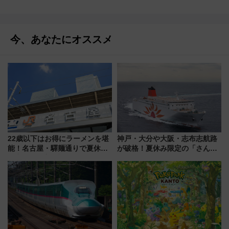
今、あなたにオススメ
22歳以下はお得にラーメンを堪
神戸・大分や大阪・志布志航路
能！名古屋・驛麺通りで夏休み
が破格！夏休み限定の「さんふ
限定「U22応援割り」が7月21日
らわあスペシャルセール」スタ
よりスタート
ート 夕朝食ビュッフェ付きで
快適な船旅はいかが？