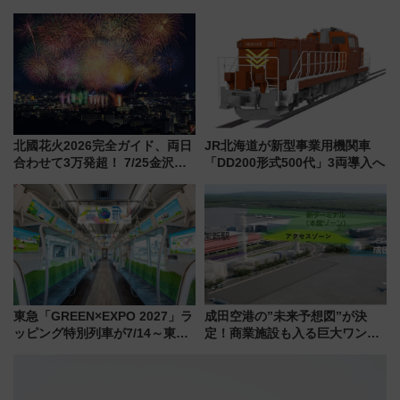
博多駅すぐの明治公園に8/7オー
からまだ買える有料席情報、花
プン。もつ鍋風など限定メニュ
火前に楽しむ仙台観光ルートま
ーも
で解説！
北國花火2026完全ガイド、両日
JR北海道が新型事業用機関車
合わせて3万発超！ 7/25金沢大
「DD200形式500代」3両導入へ
会・8/1川北大会の2つの花火大
会の日程・アクセス・観覧席ま
とめ（石川県）
東急「GREEN×EXPO 2027」ラ
成田空港の”未来予想図”が決
ッピング特別列車が7/14～東
定！商業施設も入る巨大ワンタ
横・田園都市・目黒線でデビュ
ーミナル、京成の高架新駅整備
ー！ 注目の編成やデザインまと
で新型特急が品川･羽田とを結
め
ぶ！ JR空港駅は2面3線化！