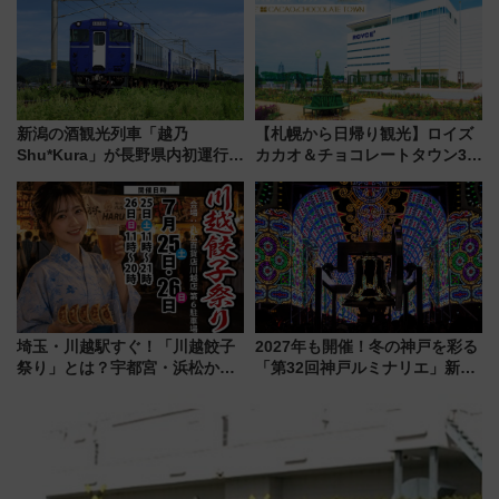
新潟の酒観光列車「越乃
【札幌から日帰り観光】ロイズ
Shu*Kura」が長野県内初運行！
カカオ＆チョコレートタウン3周
地酒と食を味わう信州プレDC特
年！ 9月は入場料半額やチョコ
別企画
詰め放題を開催、ロイズタウン
駅からのアクセスも
埼玉・川越駅すぐ！「川越餃子
2027年も開催！冬の神戸を彩る
祭り」とは？宇都宮・浜松から
「第32回神戸ルミナリエ」新た
ご当地和牛まで全国の人気餃子
な「希望の鐘」とともに震災の
を食べ比べ【7月25日・26日開
記憶を次世代へ
催】