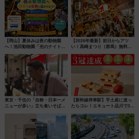
5日始発から
ツ路線まとめ（8/10まで）
【岡山】夏休みは夜の動物園
【2026年最新】前日からアツ
へ！池田動物園「光のナイトズ
い！高崎まつり（群馬）無料観
ー2026」で光と動物が彩る特別
覧エリアから初開催100人みこ
な夜
しまで
東京・千住の「自称・日本一メ
【新幹線停車駅】手土産に迷っ
ニューが多い」立ち食いそば屋
たらコレ！エキュート品川で3年
とは？ ＢＳ日テレ『ドランク塚
連続売上1位を獲得した定番手土
地のふらっと立ち食いそば』
産スイーツとは？
7/27夜10時～放送