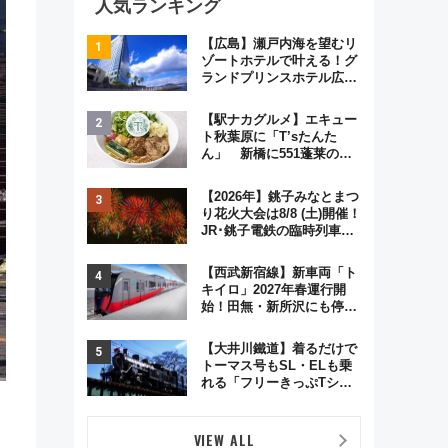
人気ランキング
【広島】瀬戸内海を望むリ
ゾートホテルで叶える！グ
ランドプリンスホテル広島
のフォトウエディング＆カ
ジュアルパーティープラン
【駅ナカグルメ】エキュー
ト秋葉原に「T’sたんた
ん」 新橋に551蓬莱の
DNAを継ぐ「東京豚饅」、
オムライス専門店「肉とた
【2026年】銚子みなとまつ
まご」新グルメ続々登場！
り花火大会は8/8 (土)開催！
【2026年8月】
JR･銚子電鉄の臨時列車や
アクセス情報、利根川に咲
く8,000発の大迫力＆屋台
【西武新宿線】新車両「ト
を満喫
キイロ」2027年春運行開
始！田無・新所沢にも停
車 2028年春には「第2
弾」も
【大井川鐵道】着るだけで
トーマス号もSL・ELも乗
れる「フリーきっぷTシャ
ツ」8月6日より受注販売
VIEW ALL