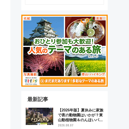
最新記事
【2026年版】夏休みに家族
で夜の動物園はいかが？東
山動植物園＆のんほいパー
ク「ナイトZOO」開催情報
2026.08.07