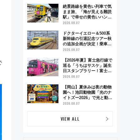
絶景路線を黄色い列車で気
まま旅、「海が見える難読
駅」で幸せの黄色いハンカ
チに願いを 「新・鉄道ひ
2026.08.07
とり旅」279回目の舞台は
「島原鉄道」
ドクターイエロー＆500系
新幹線の引退記念ツアー秋
。
の追加企画が決定！乗車体
験やグッズ・ホテル情報ま
2026.08.07
とめ
【2026年夏】富士急行線で
で
巡る「うちはサスケ」誕生
日スタンプラリー！富士急
ハイランド限定グルメ＆グ
2026.08.07
ッズ徹底ガイド
【岡山】夏休みは夜の動物
園へ！池田動物園「光のナ
イトズー2026」で光と動物
が彩る特別な夜
2026.08.07
VIEW ALL