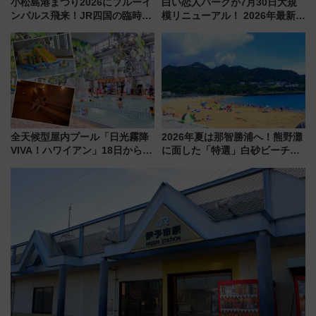
小松島港まつり2026にブルーイ
白い恋人パークが7月30日大規
ンパルス飛来！JR四国の臨時ダ
模リニューアル！ 2026年最新の
イヤや駐車場予約を徹底解説
新エリア・工場見学の見どころ
と料金・アクセスを徹底解説
（札幌市）
全天候型屋内プール「日光霧降
2026年夏は那智勝浦へ！熊野灘
VIVA！ハワイアン」18日から営
に面した「特選」白砂ビーチは
業開始 小さなお子様連れのフ
必見 「第17回那智勝浦町花火大
ァミリーから大人まで幅広い世
会」は8月11日開催！
代が一日中楽しる夏のリゾート
を楽しんで