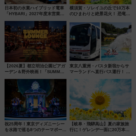
日本初の水素ハイブリッド電車
横須賀・ソレイユの丘で10万本
「HYBARI」2027年度末営業運
のひまわりと絶景花火！ 恐竜や
転へ 鉄道・発電・まちづくり
ドッグプールなど三浦半島の日
で水素利活用が加速
帰りお出かけ最新情報（2026年
7月17日～開催）
【2026夏】都立明治公園ビアガ
東京八重洲・バスタ新宿からサ
ーデン＆野外映画！「SUMMER
マーランドへ直行バス運行！ お
LOUNGE」のアクセスと上映ス
トクな1Dayパスで夏のプールと
ケジュール 夜風とビール、映画
推し活を楽しもう！（2026年
を満喫！
8/1～31）
祝25周年！東京ディズニーシー
【岐阜・飛騨高山】夏の家族旅
を水路で巡る8つのテーマポート
行に！ゲレンデ一面に20万本の
と限定デコレーションを解説
ひまわりが咲き誇る「アルコピ