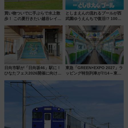
買い物ついでに手ぶらで水上散
としまえんの流れるプールが西
歩！ この夏行きたい越谷レイク
武園ゆうえんちで復活!? 100周
タウンの新たな水辺の憩いエリ
年記念企画＆「春日のうん○スラ
ア「LAKESIDE PARK」（埼玉
イダー」に注目 2026年夏は所
県越谷市）
沢へ遊びに行こう
日向市駅が「日向坂46」駅に！
東急「GREEN×EXPO 2027」ラ
ひなたフェス2026開催に向けJR
ッピング特別列車が7/14～東
九州が記念きっぷや臨時列車で
横・田園都市・目黒線でデビュ
全力応援 夜行列車「ドリーム
ー！ 注目の編成やデザインまと
おひさま号」も走る
め