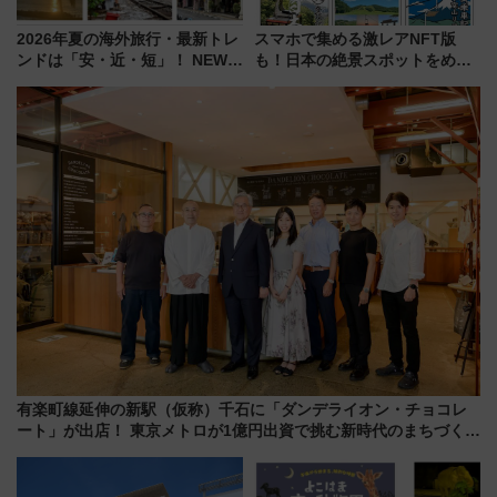
2026年夏の海外旅行・最新トレ
スマホで集める激レアNFT版
ンドは「安・近・短」！ NEWT
も！日本の絶景スポットをめぐ
調査から読み解く、最新の人気
って集める「索道印(さくどうい
渡航先TOP5とは？ 円安時代の
ん)」企画がスタート
旅行術
有楽町線延伸の新駅（仮称）千石に「ダンデライオン・チョコレ
ート」が出店！ 東京メトロが1億円出資で挑む新時代のまちづくり
とは？