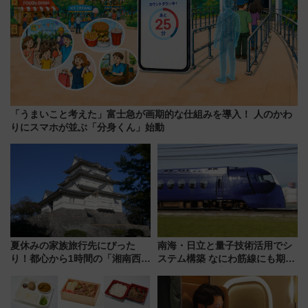
「うまいこと考えた」富士急が画期的な仕組みを導入！ 人のかわ
りにスマホが並ぶ「分身くん」始動
夏休みの家族旅行先にぴった
南海・日立と量子技術活用でシ
り！都心から1時間の「湘南西エ
ステム構築 なにわ筋線にも期待
リア」満喫ガイド 鎌倉・江の
乗務員・車両計画作業を短縮へ
島とは異なる魅力を持つ今夏の
注目スポット