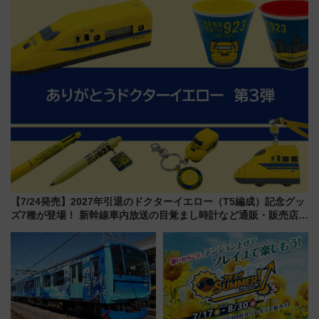
オープン 秋からはビストロ営業
美旅「何もしない贅沢」を体験
も！
してみない？
【7/24発売】2027年引退のドクターイエロー（T5編成）記念グッ
ズ7種が登場！ 新幹線車内放送の目覚まし時計など通販・販売店舗
まとめ