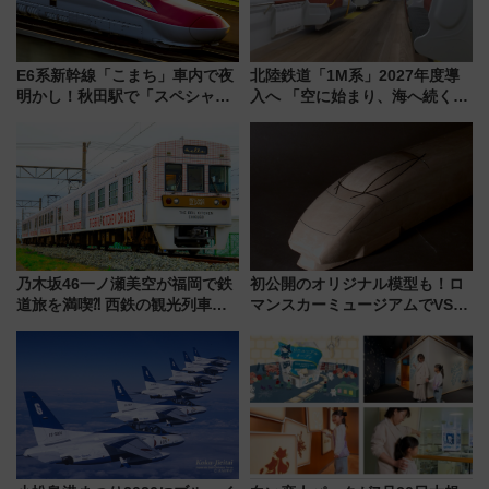
E6系新幹線「こまち」車内で夜
北陸鉄道「1M系」2027年度導
明かし！秋田駅で「スペシャル
入へ 「空に始まり、海へ続く」
ナイト」8月開催、料金や予約方
白山比咩神社をモチーフにした
法は？
神秘的なデザイン
乃木坂46一ノ瀬美空が福岡で鉄
初公開のオリジナル模型も！ロ
道旅を満喫⁈ 西鉄の観光列車
マンスカーミュージアムでVSE
「THE RAIL KITCHEN
の設計秘話に迫る企画展が7月
CHIKUGO」で巡る福岡･太宰
15日スタート
府･柳川の旅！YouTubeが公開
に