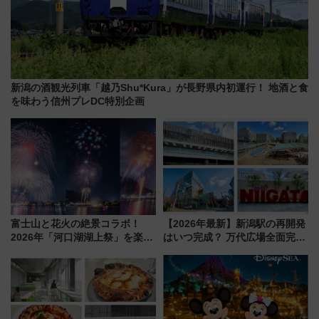
新潟の酒観光列車「越乃Shu*Kura」が長野県内初運行！ 地酒と食
を味わう信州プレDC特別企画
富士山と花火の絶景コラボ！
【2026年最新】新潟駅の再開発
2026年「河口湖湖上祭」を楽し
はいつ完成？ 万代広場全面完成
む完全ガイド＆鉄道アクセスの
から「にいがた2キロ」・古町再
ススメ
開発、バスタ新潟構想まで徹底
解説！