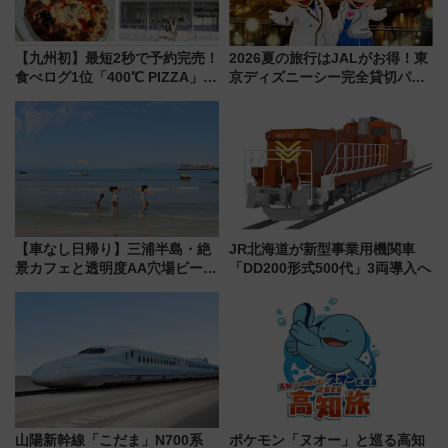
【九州初】最短2秒で予約完売！
2026夏の旅行はJALがお得！東
食べログ1位「400℃ PIZZA」が
京ディズニーシー完全貸切パー
博多駅すぐの明治公園に8/7オー
ティー招待券が当たるキャンペ
プン。もつ鍋風など限定メニュ
ーン始まる 条件は「夏の国内
ーも
線に2回搭乗」
【車なし日帰り】三浦半島・絶
JR北海道が新型事業用機関車
景カフェと透明度AA穴場ビーチ
「DD200形式500代」3両導入へ
を巡る！ おトクな電車きっぷ活
用してストレスフリー旅へ行こ
う！
山陽新幹線「こだま」N700系
ポケモン「ヌオー」と巡る高知