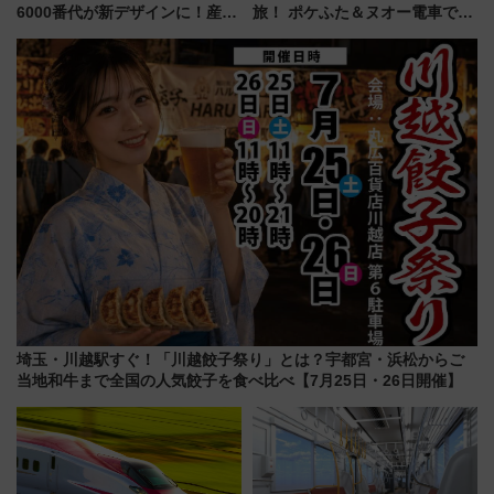
6000番代が新デザインに！産学
旅！ ポケふた＆ヌオー電車で楽
連携で描く瀬戸内の波模様 運
しむ鉄道スタンプラリーで土佐
用は今冬から
路の絶景と絶品グルメを満喫！
（7月18日スタート）
埼玉・川越駅すぐ！「川越餃子祭り」とは？宇都宮・浜松からご
当地和牛まで全国の人気餃子を食べ比べ【7月25日・26日開催】