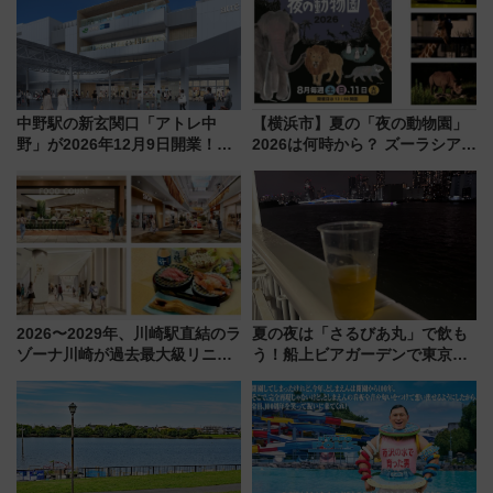
中野駅の新玄関口「アトレ中
【横浜市】夏の「夜の動物園」
野」が2026年12月9日開業！新
2026は何時から？ ズーラシア・
改札直結で屋上BBQも楽しめる
野毛山・金沢の電車アクセスや
注目スポット
見どころ、限定イベントを徹底
解説！
2026〜2029年、川崎駅直結のラ
夏の夜は「さるびあ丸」で飲も
ゾーナ川崎が過去最大級リニュ
う！船上ビアガーデンで東京湾
ーアル！ フードコート拡大など
の夜景を眺めながら軽く一
「いつから何が変わるか」徹底
杯……工場直送生ビールや島グ
解説！
ルメが美味い