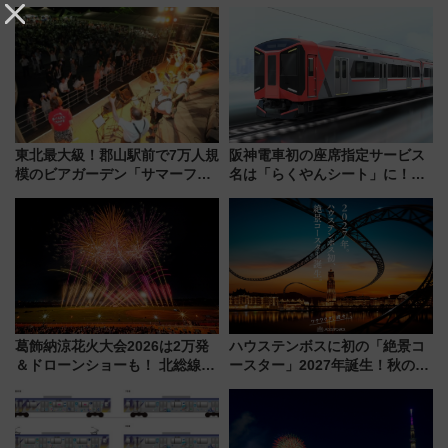
東北最大級！郡山駅前で7万人規
阪神電車初の座席指定サービス
模のビアガーデン「サマーフェ
名は「らくやんシート」に！新
スタ IN KORIYAMA 2026」
型3000系で大阪梅田～山陽姫路
7/24-26開催！ 有料席はJRE
を快適移動
MALLで予約可能
葛飾納涼花火大会2026は2万発
ハウステンボスに初の「絶景コ
＆ドローンショーも！ 北総線を
ースター」2027年誕生！秋の
使った穴場アクセスや臨時列
「すんごいハロウィン」見どこ
車、観覧スポット情報と周辺観
ろも一挙紹介
光まとめ（7/28開催）