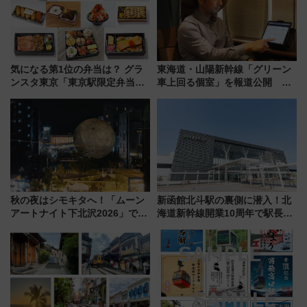
気になる第1位の弁当は？ グラ
東海道・山陽新幹線「グリーン
ンスタ東京「東京駅限定弁当
車上回る個室」を報道公開 プ
2026 売上ランキング」
ライベート感備えた上質な空間
秋の夜はシモキタへ！「ムーン
新函館北斗駅の裏側に潜入！北
アートナイト下北沢2026」でイ
海道新幹線開業10周年で駅長
マーシブシアターやアート巡り
室・地下通路など公開イベン
を満喫しよう
ト 参加方法や体験内容を紹介