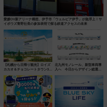
愛媛OV新アリーナ構想、伊予市「ウェルピア伊予」が急浮上！サ
イボウズ青野社長の参加表明で探る鉄道アクセスの未来
【札幌から日帰り観光】ロイズ
北九州モノレール、新型車両導
カカオ＆チョコレートタウン3周
入へ 今日からデザイン総選挙
年！ 9月は入場料半額やチョコ
始まる
詰め放題を開催、ロイズタウン
駅からのアクセスも