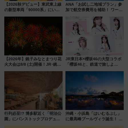
【2026秋デビュー】東武東上線
ANA「お試し二地域プラン」参
の新型車両「90000系」にいち
加で航空券費用を補助！ ワーケ
早く乗れる！ 8/11開催の小学生
ーションや週末移住に最適な自
向け先行試乗会でキッズアンバ
治体は？ 2026年は対象のエリア
サダーになろう
が拡大！
【2026年】銚子みなとまつり花
JR東日本×櫻坂46の大型コラボ
火大会は8/8 (土)開催！JR･銚子
「櫻坂46と、鉄道で旅しよ
電鉄の臨時列車やアクセス情
う。」が7月20日より始動！新
報、利根川に咲く8,000発の大迫
潟・長野・庄内へ
力＆屋台を満喫
行列必至!? 博多駅近く「明治公
沖縄・小浜島「はいむるぶし」
園」にパンストックプロデュー
に最高峰プールヴィラ誕生！ 石
スの新業態『Land Bageri』8/7
垣島から船で向かう究極のご褒