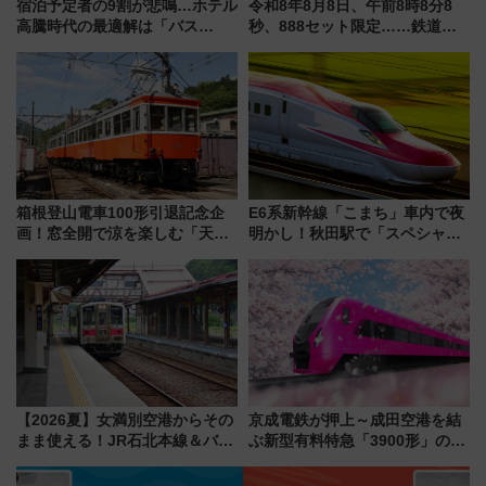
宿泊予定者の9割が悲鳴…ホテル
令和8年8月8日、午前8時8分8
高騰時代の最適解は「バス
秒、888セット限定……鉄道各
泊」!? WILLER最新調査で判明
社の「8・8・8」な記念きっぷ
した、推し活遠征や観光時のリ
たち
アルな懐事情
箱根登山電車100形引退記念企
E6系新幹線「こまち」車内で夜
画！窓全開で涼を楽しむ「天然
明かし！秋田駅で「スペシャル
クーラー体験号」と限定鉄コレ
ナイト」8月開催、料金や予約方
発売
法は？
【2026夏】女満別空港からその
京成電鉄が押上～成田空港を結
まま使える！JR石北本線＆バス
ぶ新型有料特急「3900形」のコ
乗り放題「北見・網走周遊フリ
ンセプト・デザイン公開 愛称
ーパス」でおトクに道東観光
募集も実施