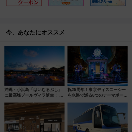
今、あなたにオススメ
沖縄・小浜島「はいむるぶし」
祝25周年！東京ディズニーシー
に最高峰プールヴィラ誕生！ 石
を水路で巡る8つのテーマポート
垣島から船で向かう究極のご褒
と限定デコレーションを解説
美旅「何もしない贅沢」を体験
してみない？