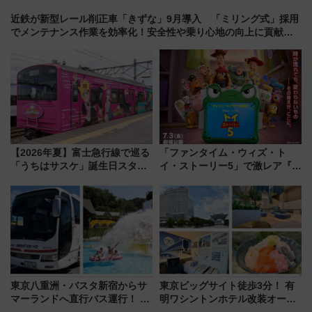
近鉄が新型レール削正車「きずな」9月導入 「ミリング式」採用
でメンテナンス作業を効率化！安全性や乗り心地の向上に貢献す
るだけでなく、全線区で活躍するための仕組みも
【2026年夏】富士急行線で巡る
「ファンタイム・ウィズ・ト
「うちはサスケ」誕生日スタン
イ・ストーリー5」で激レア『ロ
プラリー！富士急ハイランド限
ルカナ』カードをゲット！最新
定グルメ＆グッズ徹底ガイド
デコレーションも徹底解説
東京八重洲・バスタ新宿からサ
東京ビッグサイト徒歩3分！ 有
マーランドへ直行バス運行！ お
明ワシントンホテル改装オープ
トクな1Dayパスで夏のプールと
ン直前「ゆりかもめ運転台付き