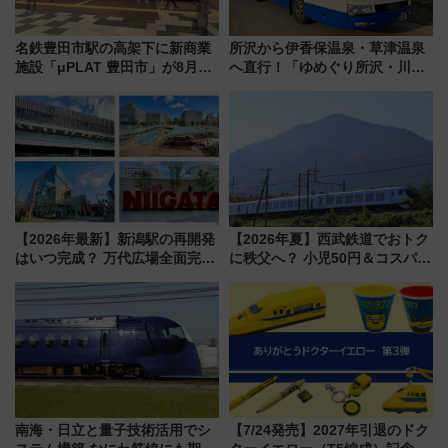
名鉄豊田市駅の高架下に新商業
所沢から伊香保温泉・草津温泉
施設「μPLAT 豊田市」が8月26
へ直行！「ゆめぐり所沢・川越
日開業！全8店舗が出店し街の新
号」で群馬の温泉旅をもっと気
たな玄関口へ
軽に 運行ダイヤ・運賃を解説
【2026年最新】新潟駅の再開発
【2026年夏】西武鉄道でおトク
はいつ完成？ 万代広場全面完成
に秩父へ？ 小児50円＆コスパ最
から「にいがた2キロ」・古町再
強きっぷで「安・近・短」な家
開発、バスタ新潟構想まで徹底
族旅行！ 深夜の正丸トンネル探
解説！
検や特急ラビューも
南海・日立と量子技術活用でシ
【7/24発売】2027年引退のドク