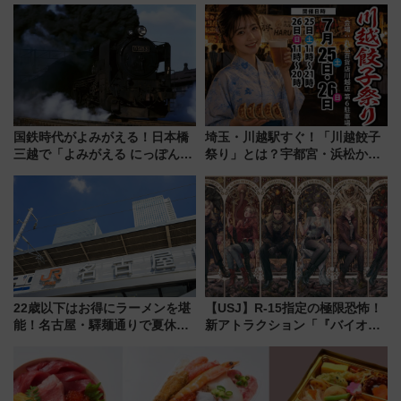
推し活を楽しもう！（2026年
客室」や海鮮丼が人気の朝食ビ
8/1～31）
ュッフェを現地レポ
国鉄時代がよみがえる！日本橋
埼玉・川越駅すぐ！「川越餃子
三越で「よみがえる にっぽんの
祭り」とは？宇都宮・浜松から
鉄道展」7/22-8/3開催、広田尚
ご当地和牛まで全国の人気餃子
敬の名作写真も、駅弁フェスも
を食べ比べ【7月25日・26日開
同時開催！
催】
22歳以下はお得にラーメンを堪
【USJ】R-15指定の極限恐怖！
能！名古屋・驛麺通りで夏休み
新アトラクション「『バイオハ
限定「U22応援割り」が7月21日
ザード レクイエム』 ザ・ダイ
よりスタート
ブ」今秋登場 ―予測不能の恐
怖に泣き叫べ―