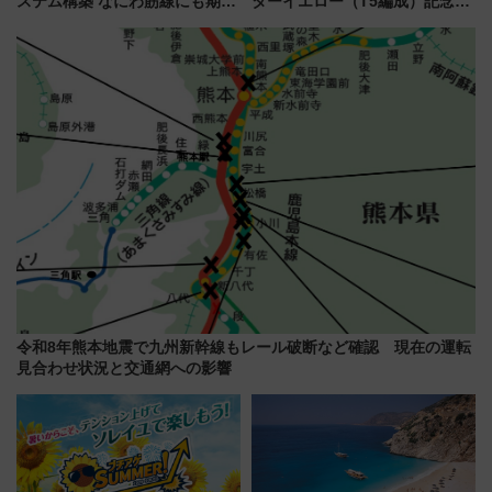
ステム構築 なにわ筋線にも期待
ターイエロー（T5編成）記念グ
乗務員・車両計画作業を短縮へ
ッズ7種が登場！ 新幹線車内放
送の目覚まし時計など通販・販
売店舗まとめ
令和8年熊本地震で九州新幹線もレール破断など確認 現在の運転
見合わせ状況と交通網への影響