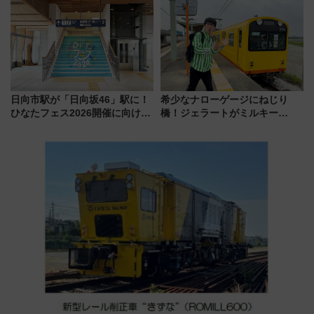
アクセス攻略法、2万発の花火が
斉藤雪乃＆福原トシヒロと行
都心の夜に！
く！9月13日「京都の鉄道満喫
ツアー」開催
日向市駅が「日向坂46」駅に！
希少なナローゲージにねじり
ひなたフェス2026開催に向けJR
橋！ジェラートがミルキー
九州が記念きっぷや臨時列車で
米！？「新・鉄道ひとり旅」
全力応援 夜行列車「ドリーム
278回目の舞台は「三岐鉄道北
おひさま号」も走る
勢線」