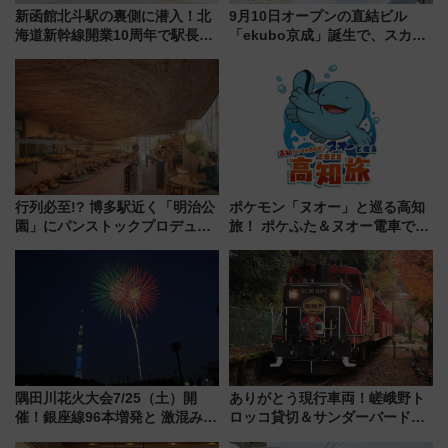
新函館北斗駅の裏側に潜入！北
9月10日オープンの直結ビル
海道新幹線開業10周年で駅長
「ekubo京成」誕生で、スカイ
室・地下通路など公開イベン
ライナーも停まる巨大ハブ駅・
ト 参加方法や体験内容を紹介
新鎌ヶ谷はどう変わる？ 全テナ
ント情報も公開！
行列必至!? 博多駅近く「明治公
ポケモン「ヌオー」と巡る高知
園」にパンストックプロデュー
旅！ ポケふた＆ヌオー電車で楽
スの新業態『Land Bageri』8/7
しむ鉄道スタンプラリーで土佐
オープン 秋からはビストロ営業
路の絶景と絶品グルメを満喫！
も！
（7月18日スタート）
隅田川花火大会7/25（土）開
ありがとう現行車両！嵯峨野ト
催！銀座線96本増発と 激混みの
ロッコ貸切＆サンダーバードレ
「浅草駅」を回避する最寄り駅･
ストランで語り合う秋の京都