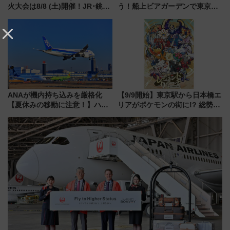
火大会は8/8 (土)開催！JR･銚子
う！船上ビアガーデンで東京湾
電鉄の臨時列車やアクセス情
の夜景を眺めながら軽く一
報、利根川に咲く8,000発の大迫
杯……工場直送生ビールや島グ
力＆屋台を満喫
ルメが美味い
ANAが機内持ち込みを厳格化
【9/9開始】東京駅から日本橋エ
【夏休みの移動に注意！】ハン
リアがポケモンの街に!? 総勢
ドバッグやPCケースも対象の
100匹以上が出現「レジェンド
「身の回り品」新サイズ制限
リサーチ」本格謎解き・グッズ
(40×30×20cm)おさらい
情報まとめ