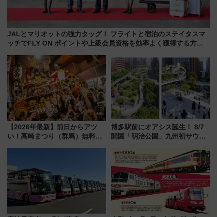
JALとマリオットの強力タッグ！ フライトと宿泊のステイタスマ
ッチでFLY ON ポイントや上級会員資格を効率よく獲得する方法
を解説
【2026年最新】前日からアツ
博多駅前にオアシス誕生！ 8/7
い！高崎まつり（群馬）無料観
開園「明治公園」九州初サウナ
覧エリアから初開催100人みこ
TOTOPAや日本一のピザなど絶
しまで
品グルメ登場で駅前の過ごし方
はどう変わる？