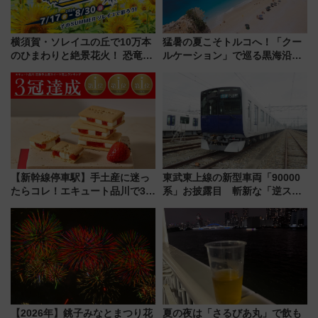
横須賀・ソレイユの丘で10万本
猛暑の夏こそトルコへ！「クー
のひまわりと絶景花火！ 恐竜や
ルケーション」で巡る黒海沿岸
ドッグプールなど三浦半島の日
やエーゲ海の避暑リゾート 関
帰りお出かけ最新情報（2026年
連検索数が前年比237％増、ナ
7月17日～開催）
ショジオも認める『2026年に訪
れるべき世界の旅先』
【新幹線停車駅】手土産に迷っ
東武東上線の新型車両「90000
たらコレ！エキュート品川で3年
系」お披露目 斬新な「逆スラ
連続売上1位を獲得した定番手土
ント式」の先頭形状と明るく開
産スイーツとは？
放的な車内空間に注目、デビュ
ーは9月
【2026年】銚子みなとまつり花
夏の夜は「さるびあ丸」で飲も