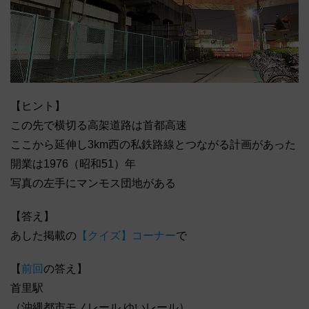
【ヒント】
この先で横切る高架道路は首都高速
ここから延伸し3km西の私鉄路線とつながる計画があった
開業は1976（昭和51）年
写真の左手にマンモス団地がある
【答え】
あした掲載の
【クイズ】コーナー
で
【
前回
の答え】
首里駅
（沖縄都市モノレール ゆいレール）