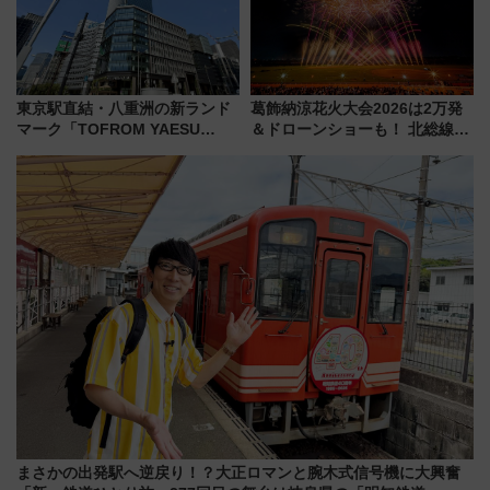
東京駅直結・八重洲の新ランド
葛飾納涼花火大会2026は2万発
マーク「TOFROM YAESU
＆ドローンショーも！ 北総線を
TOWER」9/10開業！ 雨に濡れ
使った穴場アクセスや臨時列
ないバスターミナル直結でスキ
車、観覧スポット情報と周辺観
マ時間が充実
光まとめ（7/28開催）
まさかの出発駅へ逆戻り！？大正ロマンと腕木式信号機に大興奮