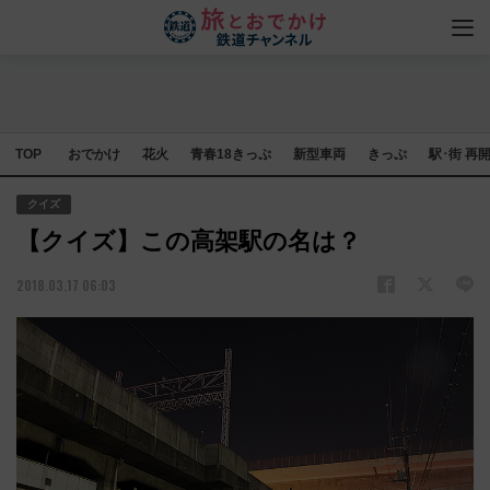
TOP
おでかけ
花火
青春18きっぷ
新型車両
きっぷ
駅･街 再
クイズ
【クイズ】この高架駅の名は？
2018.03.17 06:03