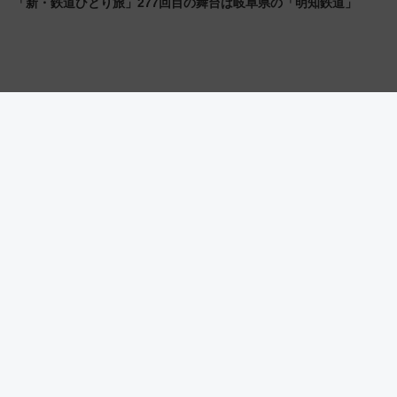
「新・鉄道ひとり旅」277回目の舞台は岐阜県の「明知鉄道」