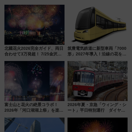
かり」初走行区間も！山口DCの
せの黄色いハンカチに願いを
注目観光列車まとめ きっぷの取
「新・鉄道ひとり旅」279回目
り方は？
の舞台は「島原鉄道」
北國花火2026完全ガイド、両日
筑豊電気鉄道に新型車両「7000
合わせて3万発超！ 7/25金沢大
形」2027年導入！沿線の花をイ
会・8/1川北大会の2つの花火大
メージしたイエローを採用 車
会の日程・アクセス・観覧席ま
内は落ち着いたゆとりある空間
とめ（石川県）
に
富士山と花火の絶景コラボ！
2026年夏・京急「ウィング・シ
2026年「河口湖湖上祭」を楽し
ート」平日特別運行 ダイヤ・
む完全ガイド＆鉄道アクセスの
乗車方法を解説！2階建てバスや
ススメ
三浦海岸を堪能できるお出かけ
プランもご紹介