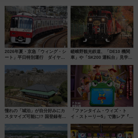
2026年夏・京急「ウィング・シ
嵯峨野観光鉄道、「DE10 機関
ート」平日特別運行 ダイヤ・
車」や「SK200 運転台」見学ツ
乗車方法を解説！2階建てバスや
アーを開催！ ラストランイベン
三浦海岸を堪能できるお出かけ
トの一環で激レア体験できちゃ
プランもご紹介
うかも 参加方法やスケジュール
をご紹介
憧れの「城泊」が自分好みにカ
「ファンタイム・ウィズ・ト
スタマイズ可能に!? 国登録有形
イ・ストーリー5」で激レア『ロ
文化財・丸亀城「延寿閣別館」
ルカナ』カードをゲット！最新
にオーダーメイド型の宿泊プラ
デコレーションも徹底解説
ンが誕生！