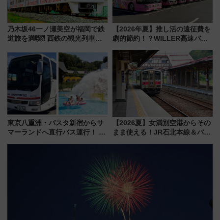
乃木坂46一ノ瀬美空が福岡で鉄
【2026年夏】推し活の遠征費を
道旅を満喫⁈ 西鉄の観光列車
劇的節約！？WILLER高速バス
「THE RAIL KITCHEN
「1km5円セール」やワンコイン
CHIKUGO」で巡る福岡･太宰
温泉の最強ルート 予約期間・
府･柳川の旅！YouTubeが公開
対象路線まとめ
に
東京八重洲・バスタ新宿からサ
【2026夏】女満別空港からその
マーランドへ直行バス運行！ お
まま使える！JR石北本線＆バス
トクな1Dayパスで夏のプールと
乗り放題「北見・網走周遊フリ
推し活を楽しもう！（2026年
ーパス」でおトクに道東観光
8/1～31）
（8/3発売）