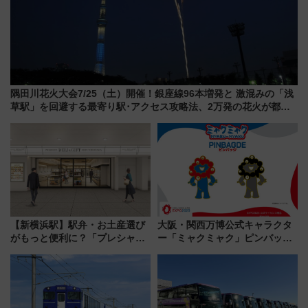
隅田川花火大会7/25（土）開催！銀座線96本増発と 激混みの「浅
草駅」を回避する最寄り駅･アクセス攻略法、2万発の花火が都心
の夜に！
【新横浜駅】駅弁・お土産選び
大阪・関西万博公式キャラクタ
がもっと便利に？「プレシャス
ー「ミャクミャク」ピンバッジ
デリ＆ギフト新横浜」がオープ
新登場！関西の駅構内などで7月
ン 場所や営業時間・限定弁当
中旬発売
を紹介