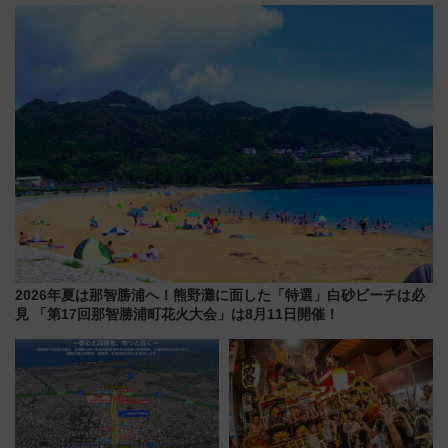
今年も発売 秋・早春に千葉県を
待
巡るなら使い勝手・コスパ抜群
2026年夏は那智勝浦へ！熊野灘に面した「特選」白砂ビーチは必
見 「第17回那智勝浦町花火大会」は8月11日開催！