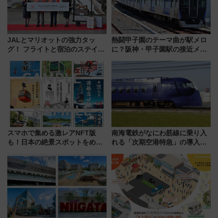
JALとマリオットの強力タッ
熱闘甲子園のテーマ曲が駅メロ
グ！ フライトと宿泊のステイタ
に？阪神・甲子園駅の接近メロ
スマッチでFLY ON ポイントや
ディがVaundy「かげろう」×向
上級会員資格を効率よく獲得す
谷実アレンジの特別仕様へ、8月
る方法を解説
5日始発から
スマホで集める激レアNFT版
南海電鉄がなにわ筋線に乗り入
も！日本の絶景スポットをめぐ
れる「次期空港特急」の導入を
って集める「索道印(さくどうい
決定！ピニンファリーナによる
ん)」企画がスタート
日本初の鉄道デザイン