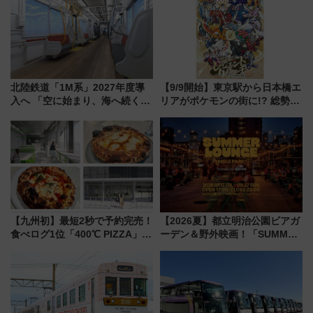
北陸鉄道「1M系」2027年度導
【9/9開始】東京駅から日本橋エ
入へ 「空に始まり、海へ続く」
リアがポケモンの街に!? 総勢
白山比咩神社をモチーフにした
100匹以上が出現「レジェンド
神秘的なデザイン
リサーチ」本格謎解き・グッズ
情報まとめ
【九州初】最短2秒で予約完売！
【2026夏】都立明治公園ビアガ
食べログ1位「400℃ PIZZA」が
ーデン＆野外映画！「SUMMER
博多駅すぐの明治公園に8/7オー
LOUNGE」のアクセスと上映ス
プン。もつ鍋風など限定メニュ
ケジュール 夜風とビール、映画
ーも
を満喫！