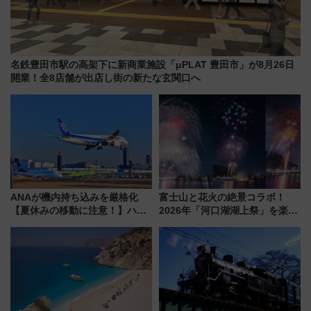
名鉄豊田市駅の高架下に新商業施設「μPLAT 豊田市」が8月26日
開業！全8店舗が出店し街の新たな玄関口へ
ANAが機内持ち込みを厳格化
富士山と花火の絶景コラボ！
【夏休みの移動に注意！】ハン
2026年「河口湖湖上祭」を楽し
ドバッグやPCケースも対象の
む完全ガイド＆鉄道アクセスの
「身の回り品」新サイズ制限
ススメ
(40×30×20cm)おさらい