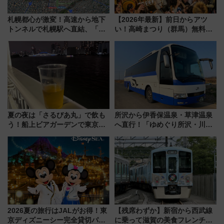
札幌都心が激変！高速から地下
【2026年最新】前日からアツ
トンネルで札幌駅へ直結、「創
い！高崎まつり（群馬）無料観
成川通都心アクセス道路」が7月
覧エリアから初開催100人みこ
から本格着工、延長4.8km整備
しまで
事業の全貌
夏の夜は「さるびあ丸」で飲も
所沢から伊香保温泉・草津温泉
う！船上ビアガーデンで東京湾
へ直行！「ゆめぐり所沢・川越
の夜景を眺めながら軽く一
号」で群馬の温泉旅をもっと気
杯……工場直送生ビールや島グ
軽に 運行ダイヤ・運賃を解説
ルメが美味い
2026夏の旅行はJALがお得！東
【残席わずか】新宿から西武線
京ディズニーシー完全貸切パー
に乗って滋賀の美食フレンチを