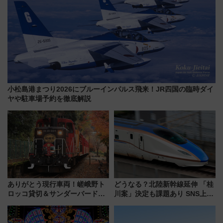
小松島港まつり2026にブルーインパルス飛来！JR四国の臨時ダイ
ヤや駐車場予約を徹底解説
ありがとう現行車両！嵯峨野ト
どうなる？北陸新幹線延伸 「桂
ロッコ貸切＆サンダーバードレ
川案」決定も課題あり SNS上の
ストランで語り合う秋の京都
声は
斉藤雪乃＆福原トシヒロと行
く！9月13日「京都の鉄道満喫