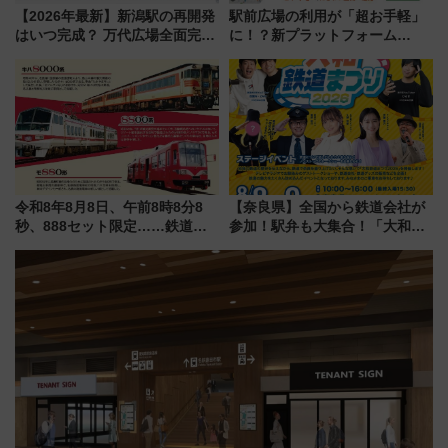
【2026年最新】新潟駅の再開発
駅前広場の利用が「超お手軽」
はいつ完成？ 万代広場全面完成
に！？新プラットフォーム
から「にいがた2キロ」・古町再
「HirakeBA」8月3日始動、ス
開発、バスタ新潟構想まで徹底
マホで簡単申請 物販や演奏会な
解説！
どに【JR東日本】
令和8年8月8日、午前8時8分8
【奈良県】全国から鉄道会社が
秒、888セット限定……鉄道各
参加！駅弁も大集合！「大和鉄
社の「8・8・8」な記念きっぷ
道まつり2026」が8月8日・9日
たち
に開催決定