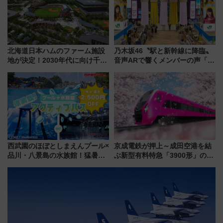
北海道日本ハムのファーム施設
乃木坂46〝駅と新幹線に降臨〟
地が決定！2030年代に向け千歳
音声ARで響くメンバーの声「真
線沿線が一大野球エリア
夏の全国ツアー2026」
西武園のほぼとしまえんプール×
京成電鉄が押上～成田空港を結
品川・八景島の水族館！猛暑を
ぶ新型有料特急「3900形」のコ
乗り切る「アクティブパス」で
ンセプト・デザイン公開 愛称
夏休みをお得に楽しむ！
募集も実施