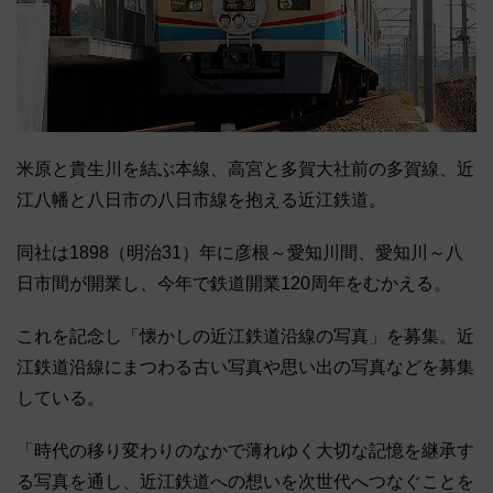
米原と貴生川を結ぶ本線、高宮と多賀大社前の多賀線、近
江八幡と八日市の八日市線を抱える近江鉄道。
同社は1898（明治31）年に彦根～愛知川間、愛知川～八
日市間が開業し、今年で鉄道開業120周年をむかえる。
これを記念し「懐かしの近江鉄道沿線の写真」を募集。近
江鉄道沿線にまつわる古い写真や思い出の写真などを募集
している。
「時代の移り変わりのなかで薄れゆく大切な記憶を継承す
る写真を通し、近江鉄道への想いを次世代へつなぐことを