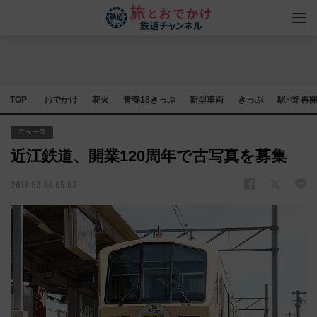
TOP
おでかけ
花火
青春18きっぷ
新型車両
きっぷ
駅･街 再
ニュース
近江鉄道、開業120周年で古写真を募集
2018.03.30 05:03