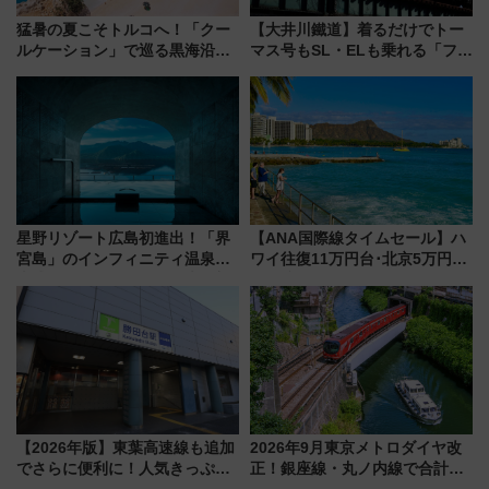
猛暑の夏こそトルコへ！「クー
【大井川鐵道】着るだけでトー
ルケーション」で巡る黒海沿岸
マス号もSL・ELも乗れる「フリ
やエーゲ海の避暑リゾート 関
ーきっぷTシャツ」8月6日より
連検索数が前年比237％増、ナ
受注販売
ショジオも認める『2026年に訪
れるべき世界の旅先』
星野リゾート広島初進出！「界
【ANA国際線タイムセール】ハ
宮島」のインフィニティ温泉と
ワイ往復11万円台･北京5万円台
古式サウナ「石風呂」を大解剖
～、憧れのビジネスクラスも！
宿泊料金・アクセスは？（2026
来春のGW旅行まで狙える激ア
年7月23日開業）
ツ路線まとめ（8/10まで）
【2026年版】東葉高速線も追加
2026年9月東京メトロダイヤ改
でさらに便利に！人気きっぷ
正！銀座線・丸ノ内線で合計
「サンキューちばフリーパス」
212本の大増発、混雑緩和に期