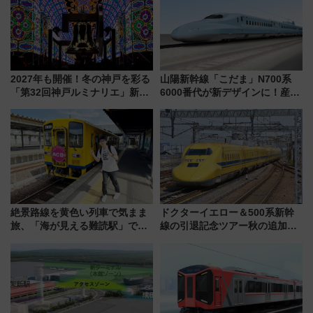
ツアー」開催
2027年も開催！冬の神戸を彩る
山陽新幹線「こだま」N700系
「第32回神戸ルミナリエ」新た
6000番代が新デザインに！産学
な「希望の鐘」とともに震災の
連携で描く瀬戸内の波模様 運
記憶を次世代へ
用は今冬から
絶景路線を黄色い列車で気まま
ドクターイエロー＆500系新幹
旅、「海が見える難読駅」で幸
線の引退記念ツアー秋の追加企
せの黄色いハンカチに願いを
画が決定！乗車体験やグッズ・
「新・鉄道ひとり旅」279回目
ホテル情報まとめ
の舞台は「島原鉄道」