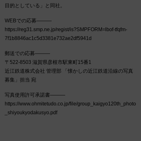
目的としている」と同社。
WEBでの応募―――
https://reg31.smp.ne.jp/regist/is?SMPFORM=lbof-tfqfm-
7f1b8846ac1c5d3381e732ae2df5941d
郵送での応募―――
〒522-8503 滋賀県彦根市駅東町15番1
近江鉄道株式会社 管理部 「懐かしの近江鉄道沿線の写真
募集」担当 宛
写真使用許可承諾書―――
https://www.ohmitetudo.co.jp/file/group_kaigyo120th_photo
_shiyoukyodakusyo.pdf