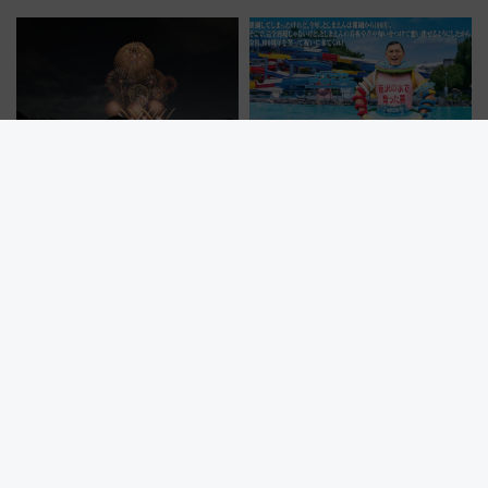
ティー招待券が当たるキャンペ
堪能？ 大人気レストラン列車
ーン始まる 条件は「夏の国内
「52席の至福」で味わう近江牛
線に2回搭乗」
や伝統文化の特別コラボ
【立川市】立川まつり国営昭和
としまえんの流れるプールが西
記念公園花火大会7/25開催！
武園ゆうえんちで復活!? 100周
5000発の花火が夜を彩る 今年は
年記念企画＆「春日のうん○スラ
混雑に要注意、その理由は
イダー」に注目 2026年夏は所
沢へ遊びに行こう