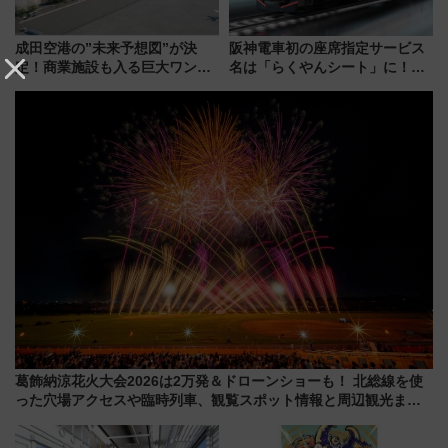
成田空港の”未来予想図”が決
阪神電車初の座席指定サービス
定！商業施設も入る巨大ワンタ
名は「らくやんシート」に！新
ーミナル、京成の高架新駅整備
型3000系で大阪梅田～山陽姫路
で新型特急が品川･羽田とを結
を快適移動
ぶ！ JR空港駅は2面3線化！
葛飾納涼花火大会2026は2万発＆ドローンショーも！ 北総線を使
った穴場アクセスや臨時列車、観覧スポット情報と周辺観光まと
め（7/28開催）