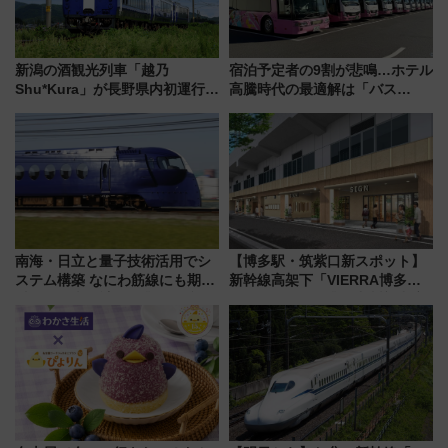
新潟の酒観光列車「越乃
宿泊予定者の9割が悲鳴…ホテル
Shu*Kura」が長野県内初運行！
高騰時代の最適解は「バス
地酒と食を味わう信州プレDC特
泊」!? WILLER最新調査で判明
別企画
した、推し活遠征や観光時のリ
アルな懐事情
南海・日立と量子技術活用でシ
【博多駅・筑紫口新スポット】
ステム構築 なにわ筋線にも期待
新幹線高架下「VIERRA博多テ
乗務員・車両計画作業を短縮へ
ラス」が9/18開業！九州初出店
など注目の全6店舗 「博多活憩
通り」も一新