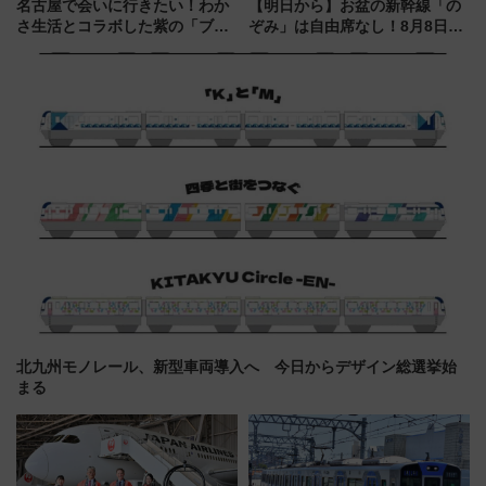
名古屋で会いに行きたい！わか
【明日から】お盆の新幹線「の
さ生活とコラボした紫の「ブル
ぞみ」は自由席なし！8月8日午
ーベリーぴよりん」期間限定販
前はほぼ満席…でも数時間ズラ
売
せば空きが見つかることも 混
雑避ける「空席」探しのコツ
北九州モノレール、新型車両導入へ 今日からデザイン総選挙始
まる