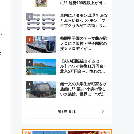
に!? 総勢100匹以上が出現
「レジェンドリサーチ」本
格謎解き・グッズ情報まと
車内にメタモン出現？ みな
め
とみらい線×ポケモン「ブ
クブクうみぞこの街」ラッ
ピング電車が運行開始に！
地
この夏は直通列車で横浜
熱闘甲子園のテーマ曲が駅
へ！
メロに？阪神・甲子園駅の
接近メロディが
を
Vaundy「かげろう」×向谷
実アレンジの特別仕様へ、
【ANA国際線タイムセー
8月5日始発から
ル】ハワイ往復11万円台･
北京5万円台～、憧れのビ
ジネスクラスも！来春の
GW旅行まで狙える激アツ
無一文の大学生が町家を水
路線まとめ（8/10まで）
族館に!? 福井･小浜の珍し
い水族館、世界に一つだけ
の塗り箸制作体験、鯖街道
の御食国など 小浜観光レポ
第2弾
VIEW ALL