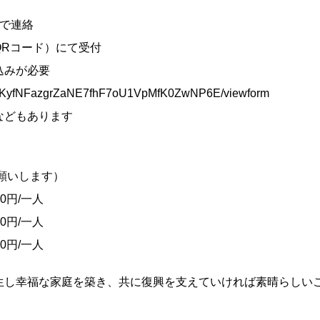
で連絡
QRコード）にて受付
みが必要
SsWKyfNFazgrZaNE7fhF7oU1VpMfK0ZwNP6E/viewform
などもあります
願いします）
0円/一人
0円/一人
0円/一人
生し幸福な家庭を築き、共に復興を支えていければ素晴らしい