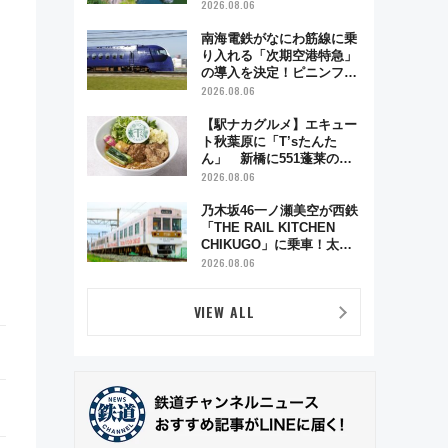
雑緩和に期待
2026.08.06
南海電鉄がなにわ筋線に乗
り入れる「次期空港特急」
の導入を決定！ピニンファ
リーナによる日本初の鉄道
2026.08.06
デザイン
【駅ナカグルメ】エキュー
ト秋葉原に「T’sたんた
ん」 新橋に551蓬莱の
DNAを継ぐ「東京豚饅」、
2026.08.06
オムライス専門店「肉とた
まご」新グルメ続々登場！
乃木坂46一ノ瀬美空が西鉄
【2026年8月】
「THE RAIL KITCHEN
CHIKUGO」に乗車！太宰
府･柳川を巡る福岡観光列
2026.08.06
車の魅力と予約攻略ガイド
VIEW ALL