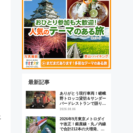
最新記事
ありがとう現行車両！嵯峨
野トロッコ貸切＆サンダー
バードレストランで語り合
う秋の京都 斉藤雪乃＆福
2026.08.06
原トシヒロと行く！9月13
こ
日「京都の鉄道満喫ツア
2026年9月東京メトロダイ
ー」開催
ヤ改正！銀座線・丸ノ内線
で合計212本の大増発、混