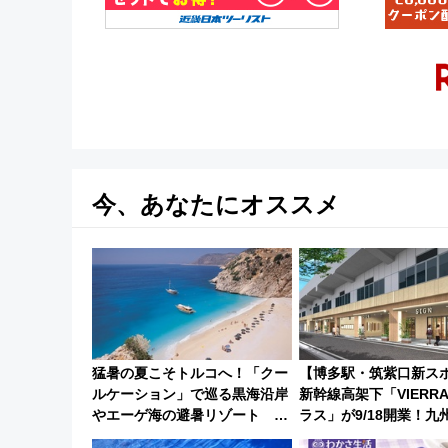
今、あなたにオススメ
猛暑の夏こそトルコへ！「クー
【博多駅・筑紫口新ス
ルケーション」で巡る黒海沿岸
新幹線高架下「VIERR
やエーゲ海の避暑リゾート 関
ラス」が9/18開業！九
連検索数が前年比237％増、ナ
など注目の全6店舗 「