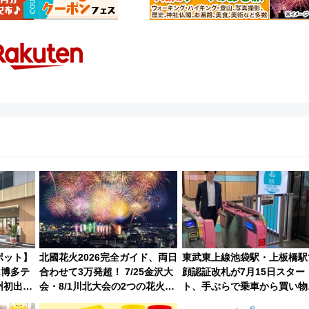
ポット】
北國花火2026完全ガイド、両日
東武東上線池袋駅・上板橋駅
A博多テ
合わせて3万発超！ 7/25金沢大
顔認証改札が7月15日スター
州初出店
会・8/1川北大会の2つの花火大
ト、手ぶらで乗車から買い物
博多活憩
会の日程・アクセス・観覧席ま
でシームレスに