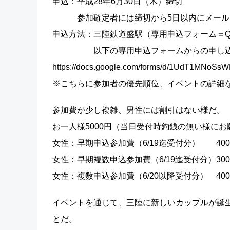
申込：平成28年6月30日（木）締切
参加確定者には締切から5日以内にメール
申込方法：三陸鉄道盛駅（専用申込フォーム＝
以下の専用申込フォームからの申し込
https://docs.google.com/forms/d/1UdT1MNo
※こちらに参加者の優先順位、イベントの詳細
参加費が少し複雑、男性には割引はない様だ。
お一人様5000円（当日受付時釣銭の無い様にお
女性：早期申込参加費（6/19迄受付分） 400
女性：早期複数申込参加費（6/19迄受付分）300
女性：複数申込参加費（6/20以降受付分） 400
イベントを通じて、三陸に新しいカップルが誕
とだ。