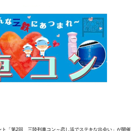
ント「第2回 三陸列車コン～恋し浜でステキな出会い」が開催