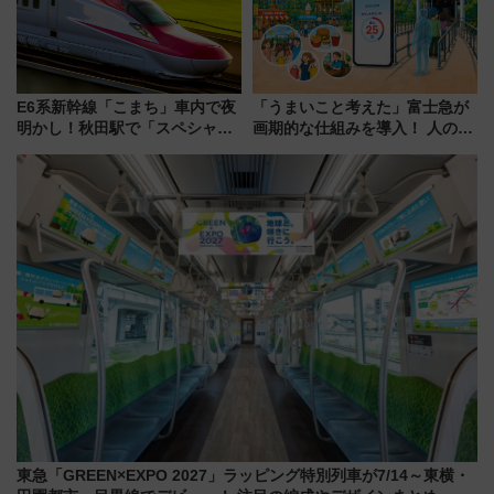
E6系新幹線「こまち」車内で夜
「うまいこと考えた」富士急が
明かし！秋田駅で「スペシャル
画期的な仕組みを導入！ 人のか
ナイト」8月開催、料金や予約方
わりにスマホが並ぶ「分身く
法は？
ん」始動
東急「GREEN×EXPO 2027」ラッピング特別列車が7/14～東横・