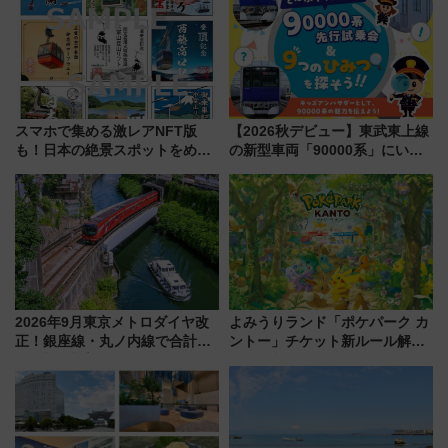
スマホで集める激レアNFT版
【2026秋デビュー】東武東上線
も！日本の絶景スポットをめぐ
の新型車両「90000系」にいち
って集める「索道印(さくどうい
早く乗れる！ 8/11開催の小学生
ん)」企画がスタート
向け先行試乗会でキッズアンバ
サダーになろう
2026年9月東京メトロダイヤ改
よみうりランド「ポケパーク カ
正！銀座線・丸ノ内線で合計
ントー」チケット新ルール解
212本の大増発、混雑緩和に期
説！購入制限の緩和と入場時の
待
本人確認が11月スタート