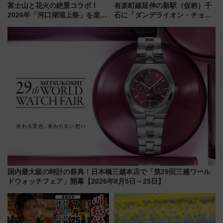
富士山と花火の絶景コラボ！
有楽町線延伸の新駅（仮称）千
2026年「河口湖湖上祭」を楽し
石に「ダンデライオン・チョコ
む完全ガイド＆鉄道アクセスの
レート」が出店！ 東京メトロが
ススメ
1億円出資で挑む新時代のまちづ
くりとは？
国内最大級の時計の祭典！日本橋三越本店で「第29回三越ワール
ドウォッチフェア」開幕【2026年8月5日～25日】