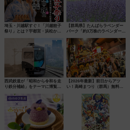
埼玉・川越駅すぐ！「川越餃子
【群馬県】たんばらラベンダー
祭り」とは？宇都宮・浜松から
パーク「約3万株のラベンダー」
ご当地和牛まで全国の人気餃子
が見頃！新幹線＆無料送迎バス
を食べ比べ【7月25日・26日開
で都心から約1時間半で夏の絶景
催】
を！
西武鉄道が「昭和から令和を走
【2026年最新】前日からアツ
り鉄分補給」をテーマに博覧会
い！高崎まつり（群馬）無料観
を実施！くすのきホールで8月
覧エリアから初開催100人みこ
14日から 新車両「トキイロ」体
しまで
験ブースも アクセスや申込方法
を解説