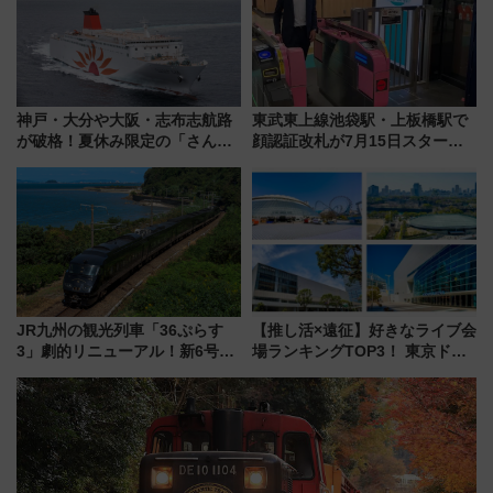
神戸・大分や大阪・志布志航路
東武東上線池袋駅・上板橋駅で
が破格！夏休み限定の「さんふ
顔認証改札が7月15日スター
らわあスペシャルセール」スタ
ト、手ぶらで乗車から買い物ま
ート 夕朝食ビュッフェ付きで
でシームレスに
快適な船旅はいかが？
JR九州の観光列車「36ぷらす
【推し活×遠征】好きなライブ会
3」劇的リニューアル！新6号車
場ランキングTOP3！ 東京ドー
“1〜2名用グリーン個室”と曜日
ムや大阪城ホールが選ばれる理
別 “プレミアムランチ”導入･ル
由と交通アクセス術、ライブ会
ートや価格など解説
場に何を求める？