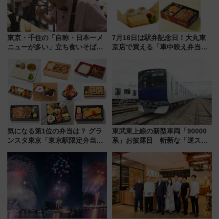
東京・千住の「自称・日本一メ
7月16日は駅弁記念日！大丸東
ニューが多い」立ち食いそば屋
京店で買える「車中映え弁当」
とは？ ＢＳ日テレ『ドランク塚
フェア【2026年夏】
地のふらっと立ち食いそば』
7/27夜10時～放送
気になる第1位の弁当は？ グラ
東武東上線の新型車両「90000
ンスタ東京「東京駅限定弁当
系」お披露目 斬新な「逆スラ
2026 売上ランキング」
ント式」の先頭形状と明るく開
放的な車内空間に注目、デビュ
ーは9月