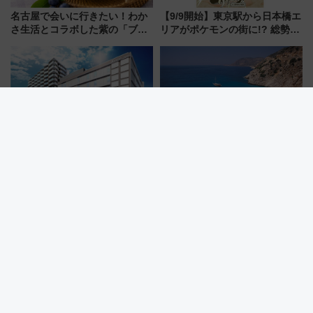
名古屋で会いに行きたい！わか
【9/9開始】東京駅から日本橋エ
さ生活とコラボした紫の「ブル
リアがポケモンの街に!? 総勢
ーベリーぴよりん」期間限定販
100匹以上が出現「レジェンド
売
リサーチ」本格謎解き・グッズ
情報まとめ
9月10日オープンの直結ビル
猛暑の夏こそトルコへ！「クー
「ekubo京成」誕生で、スカイ
ルケーション」で巡る黒海沿岸
ライナーも停まる巨大ハブ駅・
やエーゲ海の避暑リゾート 関
新鎌ヶ谷はどう変わる？ 全テナ
連検索数が前年比237％増、ナ
ント情報も公開！
ショジオも認める『2026年に訪
れるべき世界の旅先』