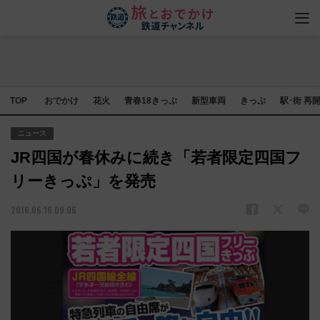
TOP
おでかけ
花火
青春18きっぷ
新型車両
きっぷ
駅･街 再
ニュース
JR四国が春休みに続き「若者限定四国フ
リーきっぷ」を発売
2016.06.18 09:06