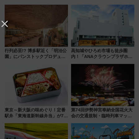
リア」満喫ガイド 鎌倉・江の
「ヤエチカ」2026年夏の「ひん
島とは異なる魅力を持つ今夏の
やり＆スタミナグルメ」6選【新
注目スポット
店舗も！】
行列必至!? 博多駅近く「明治公
高知城やひろめ市場も徒歩圏
園」にパンストックプロデュー
内！「ANAクラウンプラザホテ
スの新業態『Land Bageri』8/7
ル高知」が8月開業
オープン 秋からはビストロ営業
も！
東京～新大阪の味めぐり！定番
第74回伊勢神宮奉納全国花火大
駅弁「東海道新幹線弁当」が7月
会の交通規制・臨時列車マッ
21日にリニューアル発売
プ！JR東海・近鉄で快適にアク
セス