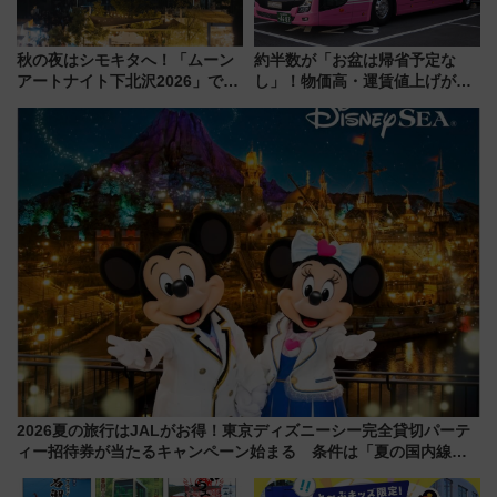
秋の夜はシモキタへ！「ムーン
約半数が「お盆は帰省予定な
アートナイト下北沢2026」でイ
し」！物価高・運賃値上げが財
マーシブシアターやアート巡り
布を直撃、往復1万円以内なら帰
を満喫しよう
りたいけど……【WILLER お盆
帰省動向調査】
2026夏の旅行はJALがお得！東京ディズニーシー完全貸切パーテ
ィー招待券が当たるキャンペーン始まる 条件は「夏の国内線に2
回搭乗」