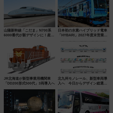
ルメが美味い
ぶ！ JR空港駅は2面3線化！
山陽新幹線「こだま」N700系
日本初の水素ハイブリッド電車
6000番代が新デザインに！産学
「HYBARI」2027年度末営業運
連携で描く瀬戸内の波模様 運
転へ 鉄道・発電・まちづくり
用は今冬から
で水素利活用が加速
JR北海道が新型事業用機関車
北九州モノレール、新型車両導
「DD200形式500代」3両導入へ
入へ 今日からデザイン総選挙
始まる