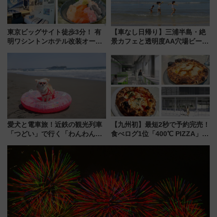
東京ビッグサイト徒歩3分！ 有
【車なし日帰り】三浦半島・絶
明ワシントンホテル改装オープ
景カフェと透明度AA穴場ビーチ
ン直前「ゆりかもめ運転台付き
を巡る！ おトクな電車きっぷ活
客室」や海鮮丼が人気の朝食ビ
用してストレスフリー旅へ行こ
ュッフェを現地レポ
う！
愛犬と電車旅！近鉄の観光列車
【九州初】最短2秒で予約完売！
「つどい」で行く「わんわん列
食べログ1位「400℃ PIZZA」が
車」第5弾！海辺のBBQも楽し
博多駅すぐの明治公園に8/7オー
める日帰りツアー
プン。もつ鍋風など限定メニュ
ーも