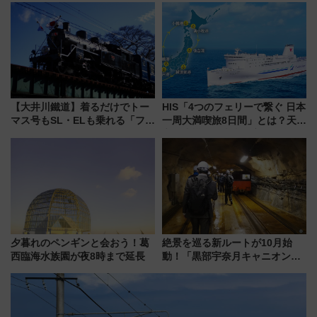
ツリー駅の規制まとめ 7/25開催
族旅行！ 深夜の正丸トンネル探
（2026年）
検や特急ラビューも
【大井川鐵道】着るだけでトー
HIS「4つのフェリーで繋ぐ 日本
マス号もSL・ELも乗れる「フリ
一周大満喫旅8日間」とは？天橋
ーきっぷTシャツ」8月6日より
立・小樽・日光東照宮など全国
受注販売
の絶景＆限定グルメを網羅！煩
雑な手続きも不要でお手軽に楽
しめるプランが登場
夕暮れのペンギンと会おう！葛
絶景を巡る新ルートが10月始
西臨海水族園が夜8時まで延長
動！「黒部宇奈月キャニオンル
ート」と旅の拠点「欅平ラウン
ジ」がオープン