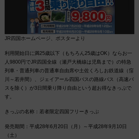
JR四国ホームページ、ポスターより
利用開始日に満25歳以下（もちろん25歳はOK）ならお一
人9800円でJR四国全線（瀬戸大橋線は児島まで）の特急
列車・普通列車の普通車自由席や土佐くろしお鉄道線（窪
川～若井間）、ジェイアール四国バスの路線バス（高速バ
スを除く）が3日間乗り降り自由という超お得なきっぷで
す。
きっぷの名称：若者限定四国フリーきっぷ
発売期間：平成28年6月20日（月）～平成28年9月10日
（土）