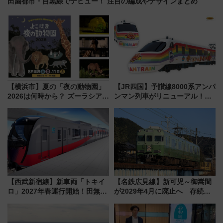
田園都市・目黒線でデビュー！ 注目の編成やデザインまとめ
【横浜市】夏の「夜の動物園」
【JR四国】予讃線8000系アンパ
2026は何時から？ ズーラシア・
ンマン列車がリニューアル！内
野毛山・金沢の電車アクセスや
外装デザイン公開 デビューは
見どころ、限定イベントを徹底
今年12月
解説！
【西武新宿線】新車両「トキイ
【名鉄広見線】新可児～御嵩間
ロ」2027年春運行開始！田無・
が2029年4月に廃止へ 存続協
新所沢にも停車 2028年春には
議終了で100年の歴史に幕
「第2弾」も