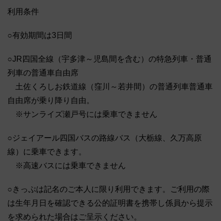
利用条件
○有効期間は3日間
○JR四国全線（宇多津～児島間を含む）の特急列車・普通
列車の普通車自由席
土佐くろしお鉄道線（窪川～若井間）の普通列車普通車
自由席が乗り降り自由。
※サンライズ瀬戸号には乗車できません
○ジェイアール四国バスの路線バス（大栃線、久万高原
線）に乗車できます。
※高速バスには乗車できません
○きっぷは記名のご本人に限り利用できます。ご利用の際
は生年月日を確認できる公的証明書を携帯し係員から提示
を求められた場合はご呈示ください。