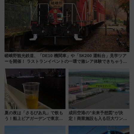
嵯峨野観光鉄道、「DE10 機関車」や「SK200 運転台」見学ツア
ーを開催！ ラストランイベントの一環で激レア体験できちゃうか
も 参加方法やスケジュールをご紹介
夏の夜は「さるびあ丸」で飲も
成田空港の”未来予想図”が決
う！船上ビアガーデンで東京湾
定！商業施設も入る巨大ワンタ
の夜景を眺めながら軽く一
ーミナル、京成の高架新駅整備
杯……工場直送生ビールや島グ
で新型特急が品川･羽田とを結