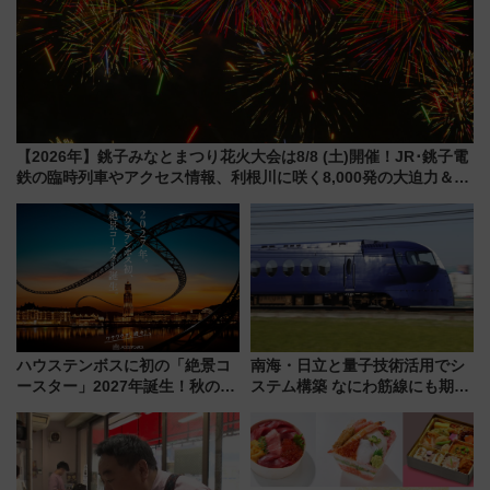
【2026年】銚子みなとまつり花火大会は8/8 (土)開催！JR･銚子電
鉄の臨時列車やアクセス情報、利根川に咲く8,000発の大迫力＆屋
台を満喫
ハウステンボスに初の「絶景コ
南海・日立と量子技術活用でシ
ースター」2027年誕生！秋の
ステム構築 なにわ筋線にも期待
「すんごいハロウィン」見どこ
乗務員・車両計画作業を短縮へ
ろも一挙紹介