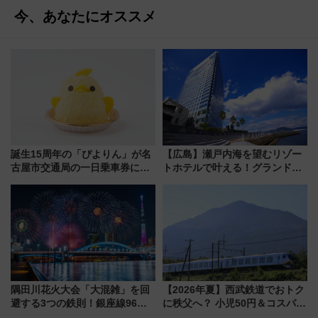
今、あなたにオススメ
誕生15周年の「ぴよりん」が名
【広島】瀬戸内海を望むリゾー
古屋市交通局の一日乗車券に！
トホテルで叶える！グランドプ
東山線では貸切電車も登場【限
リンスホテル広島のフォトウエ
定1万5000枚】
ディング＆カジュアルパーティ
ープラン
隅田川花火大会「大混雑」を回
【2026年夏】西武鉄道でおトク
避する3つの鉄則！銀座線96本
に秩父へ？ 小児50円＆コスパ最
増発･浅草線臨時ダイヤ･スカイ
強きっぷで「安・近・短」な家